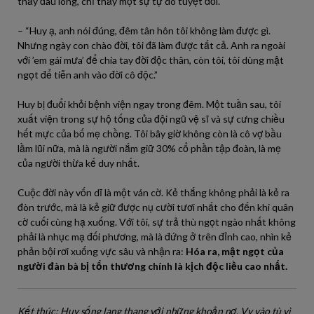
thấy đau lòng, chỉ thấy một sự tự do tuyệt đối.
– “Huy ạ, anh nói đúng, đêm tân hôn tôi không làm được gì.
Nhưng ngày con chào đời, tôi đã làm được tất cả. Anh ra ngoài
với ’em gái mưa’ để chia tay đời độc thân, còn tôi, tôi dùng mật
ngọt để tiễn anh vào đời cô độc.”
Huy bị đuổi khỏi bệnh viện ngay trong đêm. Một tuần sau, tôi
xuất viện trong sự hộ tống của đội ngũ vệ sĩ và sự cưng chiều
hết mực của bố mẹ chồng. Tôi bây giờ không còn là cô vợ bầu
lầm lũi nữa, mà là người nắm giữ 30% cổ phần tập đoàn, là mẹ
của người thừa kế duy nhất.
Cuộc đời này vốn dĩ là một ván cờ. Kẻ thắng không phải là kẻ ra
đòn trước, mà là kẻ giữ được nụ cười tươi nhất cho đến khi quân
cờ cuối cùng hạ xuống. Với tôi, sự trả thù ngọt ngào nhất không
phải là nhục mạ đối phương, mà là đứng ở trên đỉnh cao, nhìn kẻ
phản bội rơi xuống vực sâu và nhận ra:
Hóa ra, mật ngọt của
người đàn bà bị tổn thương chính là kịch độc liều cao nhất.
Kết thúc: Huy sống lang thang với những khoản nợ, Vy vào tù vì