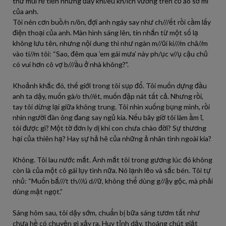
thứ mùi rẻ tiền nhưng đầy khi/êu kh/ích vương trên cổ áo sơ mi
của anh.
Tôi nén cơn buồ/n n/ôn, đợi anh ngáy say như ch///ết rồi cầm lấy
điện thoại của anh. Màn hình sáng lên, tin nhắn từ một số lạ
không lưu tên, nhưng nội dung thì như ngàn m//ũi ki///m châ//m
vào ti//m tôi: “Sao, đêm qua ’em gái mưa’ này ph/ục v//ụ cậu chủ
có vui hơn cô vợ b///ầu ở nhà không?”.
Khoảnh khắc đó, thế giới trong tôi sụp đổ. Tôi muốn dựng đầu
anh ta dậy, muốn gà/o th//ét, muốn đập nát tất cả. Nhưng rồi,
tay tôi dừng lại giữa không trung. Tôi nhìn xuống bụng mình, rồi
nhìn người đàn ông đang say ngủ kia. Nếu bây giờ tôi làm ầm ĩ,
tôi được gì? Một tờ đơn ly dị khi con chưa chào đời? Sự thương
hại của thiên hạ? Hay sự hả hê của những ả nhân tình ngoài kia?
Không. Tôi lau nước mắt. Ánh mắt tôi trong gương lúc đó không
còn là của một cô gái lụy tình nữa. Nó lạnh lẽo và sắc bén. Tôi tự
nhủ: “Muốn bắ///t th///ú d//ữ, không thể dùng g//ậy gộc, mà phải
dùng mật ngọt.”
Sáng hôm sau, tôi dậy sớm, chuẩn bị bữa sáng tươm tất như
chưa hề có chuyện gì xảy ra. Huy tỉnh dậy, thoáng chút giật