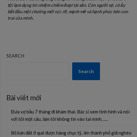
tội lạm dụng tín nhiệm chiếm đoạt tài sản. Còn người vợ, cô ấy
bắt đầu một chương mới rực rỡ, mạnh mẽ và hạnh phúc bên con
trai của mình.
SEARCH
Search
Bài viết mới
Đưa vợ bầu 7 tháng đi khám thai. Bác sĩ xem tình hình và nói
với tôi một câu, làm tôi không tin vào tai mình……
Bố bán đất ở quê được hàng chục tỷ, lên thành phố giả nghèo