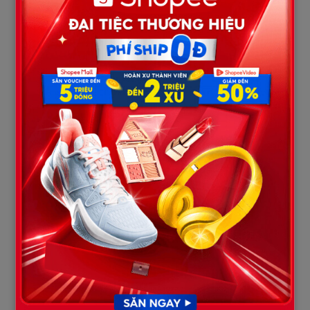
ĐẦY MÁU VÀ HOA
Ngày tôi chuyển dạ cũng chính là ngày kỷ niệm 30 năm thành lập
tập đoàn của gia đình chồng. Một buổi tiệc linh đình được tổ
chức tại khách sạn 5 sao với sự góp mặt của hàng trăm đối tác
lớn. Huy định lén chuồn đi sớm để đưa Vy đi mua sắm, nhưng tôi
đã chọn đúng khoảnh khắc anh ta chuẩn bị bước ra cửa để “vỡ
ối” giả.
Tôi nắm chặt tay bố mẹ chồng, thều thào: “Bố mẹ ơi, con đau
quá… nhưng hôm nay là ngày trọng đại của công ty, để Huy ở lại
đón khách đi, con tự vào viện được.” Bố chồng tôi đập bàn:
“Thằng Huy, mày điên à? Vợ mày đi đẻ mà mày còn nghĩ đến tiệc
tùng? Mau đưa nó vào viện ngay!”
Tại bệnh viện, tôi nhất quyết yêu cầu Huy phải ở trong phòng
sinh để “chứng kiến khoảnh khắc thiêng liêng”. Thực ra, tôi
muốn anh ta không thể liên lạc được với Vy, để cô ta phát điên vì
bị bỏ rơi trong ngày kỷ niệm mà Huy đã hứa sẽ công khai cô ta.
Tiếng khóc chào đời của con trai tôi vang lên cũng là lúc chiếc