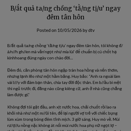
B/ắt quả ta/ng chồng ‘tằ/ng tị/u’ ngay
đêm tân hôn
Posted on
10/05/2026
by
dtv
B/ắt quả ta/ng chồng ‘tằ/ng tị/u’ ngay đêm tân hôn, tôi không đ/
á/n//h gh//en mà vẫn’ngọt như mía lùi’ để chuẩn bị cú chốt hạ
kinhhoang đúng ngày con chào đời…
Đêm đó, căn phòng tân hôn ngập tràn hoa hồng và nến thơm,
nhưng lạnh lẽo như một hầm băng. Huy bảo: “Anh ra ngoài làm
vài l///y với đám bạn thân, chia tay đời độc thân. Em b//ầu bì mệt
thì ngủ trước đi, đằng nào cũng kiêng cữ, anh ở nhà cũng chẳng
làm được gì.”
Không đợi tôi gật đầu, anh xịt nước hoa, chải chuốt rồi lao ra
khỏi nhà như một m//ũi tên, để lại người vợ trẻ với chiếc bụng
lùm xùm trong bóng đêm tĩnh mịch. 3 giờ sáng, Huy mò về. Mùi
rư/ợ//u nồng nặc không át nổi mùi nước hoa phụ nữ ngọt lợ –