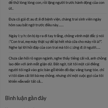
để thử lòng lòng con, rồi lặng người trước hành động của con
út..
Đưa cô gái đ::au đ::ẻ đi bệnh viện, chàng trai sinh viên ngày
hôm sau bất ngờ trước điều này……
Ngày l::y h::ôn bị ép ra đi tay trắng, chồng vênh mặt đắc ý nói
:”Con trai, mẹ mày thật sự để lại hết nhà cửa cho mày rồi à?”.
Nghe lại lời hồi đáp của con trai mà tôi c::ứng đ::ờ người…..
Chưa cần hỏi rõ ngọn ngành, nghe thấy tiếng cãi vã, anh chồng
lao đến với ánh mắt giận dữ. Bất ngờ, tát tôi một cái điếng
người tôi ngã vào góc bàn gỗ khiến đồ đạc văng tung tóe. chỉ
vì tôi dám cãi lời bà mẹ chồng. nhưng chỉ một cuộc gọi của tôi
khiến ʜắɴ ᴍấᴛ tất cả…
Bình luận gần đây