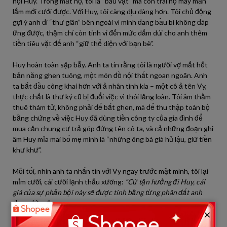
nội Huy. Trong mắt họ, tôi là “báu vật” mà con trai họ may mắn
lắm mới cưới được. Với Huy, tôi càng dịu dàng hơn. Tôi chủ động
gợi ý anh đi “thư giãn” bên ngoài vì mình đang bầu bí không đáp
ứng được, thậm chí còn tinh vi đến mức dấm dúi cho anh thêm
tiền tiêu vặt để anh “giữ thể diện với bạn bè”.
Huy hoàn toàn sập bẫy. Anh ta tin rằng tôi là người vợ mất hết
bản năng ghen tuông, một món đồ nội thất ngoan ngoãn. Anh
ta bắt đầu công khai hơn với ả nhân tình kia – một cô ả tên Vy,
thực chất là thư ký cũ bị đuổi việc vì thói lăng loàn. Tôi âm thầm
thuê thám tử, không phải để bắt ghen, mà để thu thập toàn bộ
bằng chứng về việc Huy đã dùng tiền công ty của gia đình để
mua căn chung cư trả góp đứng tên cô ta, và cả những đoạn ghi
âm Huy mỉa mai bố mẹ mình là “những ông bà già hủ lậu, giữ tiền
khư khư”.
Mỗi tối, nhìn anh ta nhắn tin với Vy ngay trước mặt mình, tôi lại
mỉm cười, cái cười lạnh thấu xương:
“Cứ tận hưởng đi Huy, cái
giá của sự phản bội này sẽ được tính bằng từng phân đất anh
đang đứng.”
×
CHƯƠNG III: NGÀY KHAI NHỤY VÀ BUỔI TIỆC