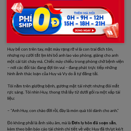
điện thoại tôi bí mật thu giữ của Huy rung liên hồi. Cô ả Vy, vì
quá mất kiên nhẫn và ghen tuông, đã gửi hàng loạt ảnh nóng và
clip của hai người vào nhóm chat chung của dòng họ và đối tác
công ty – một hành động mà tôi đã dùng một tài khoản ảo khích
bác cô ta làm trước đó để “khẳng định chủ quyền”.
CHƯƠNG IV: CÚ CHỐT HẠ KINH HOÀNG
Huy bế con trên tay, mặt mày rạng rỡ vì là con trai đích tôn,
nhưng nụ cười tắt lịm khi bố anh lao vào phòng, giáng cho anh
một cái tát cháy má. Chiếc máy chiếu trong phòng chờ bệnh viện
– nơi các đối tác đang đợi tin vui – đang phát trực tiếp những
hình ảnh thác loạn của Huy và Vy do ả tự đăng tải.
Tôi nằm trên giường bệnh, gương mặt tái nhợt nhưng đôi mắt
rực sáng. Tôi nhìn Huy, thong thả lấy từ dưới gối ra một xấp tài
liệu:
– “Anh Huy, con chào đời rồi, đây là món quà tôi dành cho anh.”
Đó không phải là ảnh siêu âm, mà là
Đơn ly hôn đã soạn sẵn
,
kèm theo bản báo cáo tài chính chi tiết về việc Huy đã th/ụt ké/t