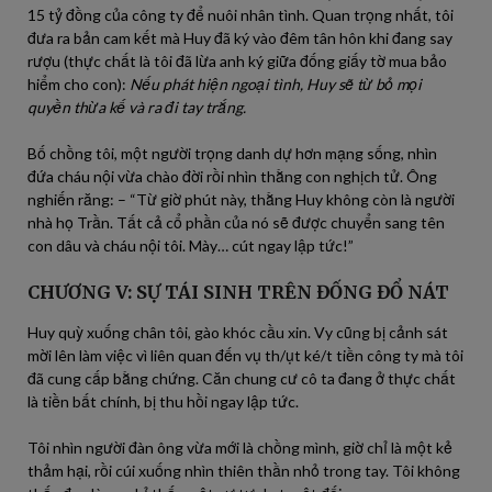
15 tỷ đồng của công ty để nuôi nhân tình. Quan trọng nhất, tôi
đưa ra bản cam kết mà Huy đã ký vào đêm tân hôn khi đang say
rượu (thực chất là tôi đã lừa anh ký giữa đống giấy tờ mua bảo
hiểm cho con):
Nếu phát hiện ngoại tình, Huy sẽ từ bỏ mọi
quyền thừa kế và ra đi tay trắng.
Bố chồng tôi, một người trọng danh dự hơn mạng sống, nhìn
đứa cháu nội vừa chào đời rồi nhìn thằng con nghịch tử. Ông
nghiến răng: – “Từ giờ phút này, thằng Huy không còn là người
nhà họ Trần. Tất cả cổ phần của nó sẽ được chuyển sang tên
con dâu và cháu nội tôi. Mày… cút ngay lập tức!”
CHƯƠNG V: SỰ TÁI SINH TRÊN ĐỐNG ĐỔ NÁT
Huy quỳ xuống chân tôi, gào khóc cầu xin. Vy cũng bị cảnh sát
mời lên làm việc vì liên quan đến vụ th/ụt ké/t tiền công ty mà tôi
đã cung cấp bằng chứng. Căn chung cư cô ta đang ở thực chất
là tiền bất chính, bị thu hồi ngay lập tức.
Tôi nhìn người đàn ông vừa mới là chồng mình, giờ chỉ là một kẻ
thảm hại, rồi cúi xuống nhìn thiên thần nhỏ trong tay. Tôi không