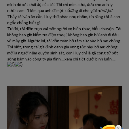
mình dò xét thái độ của tôi. Tôi chỉ mỉm cười, đưa cho anh ly
nước cam: “Hôm qua anh đi mệt, uố///ng đi cho giải rư////ợu.”
Thấy tôi vẫn ân cần, Huy thở phào nhẹ nhõm, tin rằng tôi là con
ngốc chẳng biết gì.
Từ đó, tôi diễn trọn vai một người vợ hiền thục, hiểu chuyện. Tôi
không bao giờ kiểm tra điện thoại, không bao giờ hỏi anh đi đâu,
về mấy giờ. Ngược lại, tôi dồn toàn bộ tâm sức vào bố mẹ chồng.
Tôi biết, trong cái gia đình danh gia vọng tộc này, bố mẹ chồng
mới là người nắm quyền sinh sát, còn Huy chỉ là gã công tử bột
sống bám vào công ty gia đình….xem chi tiết dưới bình luận….