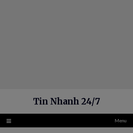
Skip
to
content
Tin Nhanh 24/7
Menu