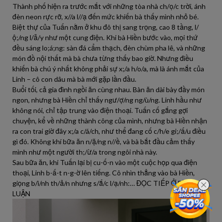
Thành phố hiện ra trước mắt với những tòa nhà ch/ọ/c trời, ánh
đèn neon rực rỡ, x//a l//ạ đến mức khiến bà thấy mình nhỏ bé.
Biệt thự của Tuấn nằm ở khu đô thị sang trọng, cao 8 tầng, l/
ộ;/ng l/ẫ/y như một cung điện. Khi bà Hiền bước vào, mọi thứ
đều sáng lo;á;ng: sàn đá cẩm thạch, đèn chùm pha lê, và những
món đồ nội thất mà bà chưa từng thấy bao giờ. Nhưng điều
khiến bà chú ý nhất không phải sự x;/a h/o/a, mà là ánh mắt của
Linh – cô con dâu mà bà mới gặp lần đầu.
Buổi tối, cả gia đình ngồi ăn cùng nhau. Bàn ăn dài bày đầy món
ngon, nhưng bà Hiền chỉ thấy ngư/ợ/ng ng/ù/ng. Linh hầu như
không nói, chỉ tập trung vào điện thoại. Tuấn cố gắng gợi
chuyện, kể về những thành công của mình, nhưng bà Hiền nhận
ra con trai giờ đây x;/a c/á/ch, như thể đang cố c/h/e gi;/ấ/u điều
gì đó. Không khí bữa ăn n/ặ/ng n//ề, và bà bắt đầu cảm thấy
mình như một người th;/ừ/a trong ngôi nhà này.
Sau bữa ăn, khi Tuấn lại bị cu-ố-n vào một cuộc họp qua điện
thoại, Linh b-ấ-t n-g-ờ lên tiếng. Cô nhìn thẳng vào bà Hiền,
giọng b/ì/nh th/ả/n nhưng s/ắ/c l/ạ/nh:… ĐỌC TIẾP Ở BÌNH
LUẬN