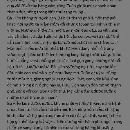
qua vài lời kể của hàng xóm, rằng Tuấn giờ là một doanh nhân
thành đạt, sống trong biệt thự sang trọng.
Bà Hiền không tr;/á;/ch con. Bà biết thành phố là một thế giới
khác, nơi người ta b/ậ/n r/ộ/n với những to;/an t;/í;/nh và th-a-m
v-ọ-ng. Nhưng mỗi đ/ê;/m, ngồi bên ngọn đèn dầu, bà vẫn nhìn
vào tấm ảnh cũ của Tuấn, chụp hồi cậu còn bé, và tự nhủ: “Chỉ
cần con hạnh phúc, mẹ chịu k;/h;/ổ một chút cũng chẳng sao.”
Một buổi chiều mưa lất phất, khi bà Hiền đang nhổ cỏ trong
vườn, một chiếc xe hơi đen b;/ó;/ng láng dừng trước cổng. Tuấn
bước xuống, vest phẳng phiu, tóc chải gọn gàng, nhưng đôi mắt
cậu lộ rõ sự m/ệ/t m/ỏ/i. Bà Hiền s;/ữ;/ng ngư-ờ-i, tay còn lấm
đất, nhìn con trai mà n-g-ỡ như đang mơ. Tuấn q/u/ỳ xu;/ố/ng
trước mặt mẹ, giọng ngh;/ẹ/n ng;/à;/o: “Mẹ, con x/i/n l/ỗ/i. Con
để mẹ s-ố-ng k-h-ổ thế này quá lâu. Con muốn đón mẹ về thành
phố, sống với con trong biệt thự. Mẹ xứng đáng được hưởng
những ngày tháng an nhàn.”
Bà Hiền lau nư;/ớ/c m/ắ/t, không phải vì t;/ủi;/ th/â/n, mà vì hạnh
phúc. Con trai bà vẫn nhớ đến mẹ. Bà không hỏi nhiều, chỉ lặng
lẽ thu dọn vài bộ quần áo, tấm ảnh cũ của gia đình, và một chiếc
hộp gỗ nhỏ đựng k/ỷ v/ậ/t. Trên đường về thành phố, ngồi trong
chiếc xe sang trọng, bà nhìn ra cửa sổ, lòng bâ;/ng khu;/âng.