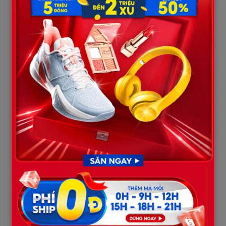
về những hợp đồng hàng tỷ đồng. Anh nghe thấy lời vợ nói, bà
chắc chắn thế, vì căn phòng chỉ cách nhau một tấm kính. Nhưng
Tuấn vẫn im lặng, anh vờ như không nghe thấy, hoặc đúng hơn
là anh chọn cách mặc kệ mẹ mình bị sỉ nhục để giữ hòa khí với cô
vợ tiểu thư giàu có.
CUỘC “QUAY XE” TRONG ĐÊM VÀ CHIẾC HỘP
GỖ BÍ MẬT
Bà Hiền đứng dậy, không một lời tranh cãi. Bà lẳng lặng bước lên
lầu, thu dọn lại vài bộ quần áo vẫn còn nằm nguyên trong túi nải.
Bà không cần đến 8 tầng lầu, bà chỉ cần một hơi thở tự do.
Khi bà bước xuống cầu thang, Tuấn vừa kết thúc cuộc gọi. Anh
ta hốt hoảng: – Mẹ đi đâu thế? Đêm hôm rồi, mẹ định đi đâu?
Bà Hiền nhìn con trai, ánh mắt bà không còn sự nhu mì của một
người mẹ quê nữa, mà là sự cương quyết của một người phụ nữ
đã đi qua gần hết đời người. – Tuấn này, biệt thự 8 tầng của con
cao thật, nhưng nó thiếu cái hiên nhà để mẹ nhìn ra sông, và