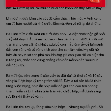
quan trọng nhất là nó thiếu “mùi người”. Mẹ quen sống với mùi
đất, mùi rơm rạ rồi, cái mùi đó nuôi con khôn lớn đấy. Mẹ về đây.
Linh đứng dựa lưng vào cột đá cẩm thạch, bĩu môi: – Anh xem,
em đã bảo người già khó chiều lắm mà. Đón về rồi lại dở chứng.
Bà Hiền mỉm cười, một nụ cười đầy ẩn ý. Bà đặt chiếc hộp gỗ nhỏ
– kỷ vật duy nhất bà mang theo – lên bàn trà. – Trước khi đi, mẹ
trả lại cho con cái này. Ngày xưa bố con mất, ông ấy để lại mảnh
đất ven sông và số vàng tích góp cho con làm vốn. Mẹ giữ hộ
bấy lâu nay vì sợ con phá tán. Nhưng giờ con giàu rồi, có biệt thự
8 tầng rồi, chắc con cũng chẳng cần đến mảnh đất “mùi bùn
đất” đó nữa.
Bà mở hộp, bên trong là xấp giấy tờ đất đai từ thời cũ và 10 cây
vàng lá được bọc kỹ trong tấm vải đỏ. Đây là tài sản bà đã thắt
lưng buộc bụng, nhịn ăn nhịn mặc để giữ cho con trai phòng
thân. Tuấn và Linh nhìn trân trân vào chiếc hộp, mắt Linh sáng
rực lên khi thấy số vàng.
Bà Hiền thu tay lại, đóng sầm nắp hộp: – Nhưng mẹ đổi ý rồi. Số