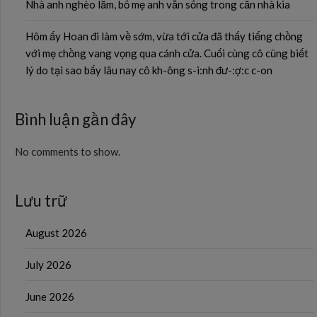
Nhà anh nghèo lắm, bố mẹ anh vẫn sống trong căn nhà kia
Hôm ấy Hoan đi làm về sớm, vừa tới cửa đã thấy tiếng chồng
với mẹ chồng vang vọng qua cánh cửa. Cuối cùng cô cũng biết
lý do tại sao bấy lâu nay cô kh-ông s-i:nh đư-:ợ:c c-on
Bình luận gần đây
No comments to show.
Lưu trữ
August 2026
July 2026
June 2026