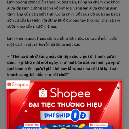
Linh buông chiếc điện thoại xuống bàn, tiếng va chạm khô khốc
giữa lớp kính cường lực và vỏ kim loại vang lên giữa không gian
tĩnh lặng của căn biệt thự. Cô ta nhìn lướt qua bộ quần áo bà ba
sờn cũ của bà Hiền, rồi dừng lại ở đôi bàn tay thô ráp, chai sạn vì
sương gió của người mẹ già.
Linh không quát tháo, cũng chẳng hằn học, cô ta chỉ mỉm cười
một cách nhạt nhẽo rồi hỏi đúng một câu:
–
“Thế bà định ở tầng mấy để tiện cho việc tôi thuê người
đến… xịt khử mùi mỗi ngày, chứ mùi bùn đất với mùi gà vịt ở
quê bám trên người già khó bay lắm, mà nhà tôi thì lại toàn
khách sang, bà hiểu cho tôi chứ?”
×
Bà Hiền sững sờ. Miếng trái cây vừa đưa lên miệng bỗng trở nên
đắng chát. Bà không ngờ rằng, trong mắt cô con dâu học thức,
sang trọng này, sự hiện diện của bà lại được định giá bằng “mùi
hôi hám” cần phải khử sạch. Hóa ra, 8 tầng lầu cao ngất ngưỡng
kia không có lấy một mét vuông nào dành cho tình thân, chỉ có
sự kỳ thị và ghẻ lạnh.
Bà nhìn vào phòng làm việc, nơi Tuấn đang thao thao bất tuyệt