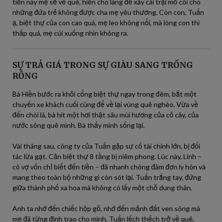
tiền này mẹ sẽ về quê, hiến cho làng để xây cái trại mồ côi cho
những đứa trẻ không được cha mẹ yêu thương. Còn con, Tuấn
ạ, biệt thự của con cao quá, mẹ leo không nổi, mà lòng con thì
thấp quá, mẹ cúi xuống nhìn không ra.
SỰ TRẢ GIÁ TRONG SỰ GIÀU SANG TRỐNG
RỖNG
Bà Hiền bước ra khỏi cổng biệt thự ngay trong đêm, bắt một
chuyến xe khách cuối cùng để về lại vùng quê nghèo. Vừa về
đến chòi lá, bà hít một hơi thật sâu mùi hương của cỏ cây, của
nước sông quê mình. Bà thấy mình sống lại.
Vài tháng sau, công ty của Tuấn gặp sự cố tài chính lớn, bị đối
tác lừa gạt. Căn biệt thự 8 tầng bị niêm phong. Lúc này, Linh –
cô vợ vốn chỉ biết đến tiền – đã nhanh chóng đâm đơn ly hôn và
mang theo toàn bộ những gì còn sót lại. Tuấn trắng tay, đứng
giữa thành phố xa hoa mà không có lấy một chỗ dung thân.
Anh ta nhớ đến chiếc hộp gỗ, nhớ đến mảnh đất ven sông mà
mẹ đã từng định trao cho mình. Tuấn lếch thếch trở về quê,