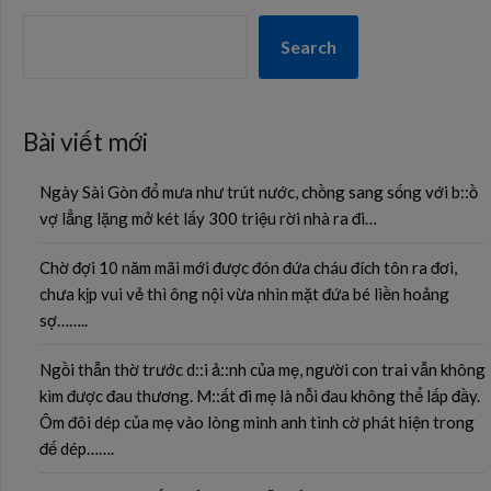
Search
Bài viết mới
Ngày Sài Gòn đổ mưa như trút nước, chồng sang sống với b::ồ
vợ lẳng lặng mở két lấy 300 triệu rời nhà ra đi…
Chờ đợi 10 năm mãi mới được đón đứa cháu đích tôn ra đơi,
chưa kịp vui vẻ thì ông nội vừa nhìn mặt đứa bé liền hoảng
sợ……..
Ngồi thẫn thờ trước d::i ả::nh của mẹ, người con trai vẫn không
kìm được đau thương. M::ất đi mẹ là nỗi đau không thể lấp đầy.
Ôm đôi dép của mẹ vào lòng mình anh tình cờ phát hiện trong
đế dép…….