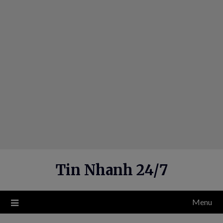
Skip
to
content
Tin Nhanh 24/7
Menu