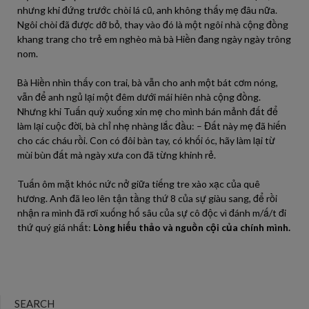
nhưng khi đứng trước chòi lá cũ, anh không thấy mẹ đâu nữa.
Ngôi chòi đã được dỡ bỏ, thay vào đó là một ngôi nhà cộng đồng
khang trang cho trẻ em nghèo mà bà Hiền đang ngày ngày trông
nom.
Bà Hiền nhìn thấy con trai, bà vẫn cho anh một bát cơm nóng,
vẫn để anh ngủ lại một đêm dưới mái hiên nhà cộng đồng.
Nhưng khi Tuấn quỳ xuống xin mẹ cho mình bán mảnh đất để
làm lại cuộc đời, bà chỉ nhẹ nhàng lắc đầu: – Đất này mẹ đã hiến
cho các cháu rồi. Con có đôi bàn tay, có khối óc, hãy làm lại từ
mùi bùn đất mà ngày xưa con đã từng khinh rẻ.
Tuấn ôm mặt khóc nức nở giữa tiếng tre xào xạc của quê
hương. Anh đã leo lên tận tầng thứ 8 của sự giàu sang, để rồi
nhận ra mình đã rơi xuống hố sâu của sự cô độc vì đánh m/ấ/t đi
thứ quý giá nhất:
Lòng hiếu thảo và nguồn cội của chính mình.
SEARCH