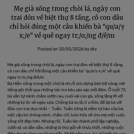
Mẹ già sống trong chòi lá, ngày con
trai đón về biệt thự 8 tầng, cô con dâu
chỉ hỏi đúng một câu khiến bà “qu/a/y
x;/e” về quê ngay tr;/o;/ng đ/ê/m
Posted on
10/05/2026
by
dtv
Mẹ già sống trong chòi lá, ngày con trai đón về biệt thự 8 tầng,
cô con dâu chỉ hỏi đúng một câu khiến bà “qu/a/y x;/e” về quê
ngay tr;/o;/ng đ/ê/m
Bà Hiền sống trong một chòi lá nh;/ỏ xí/u dựng bên bờ sông, nơi
tiếng gió thổi qua những tán tre kêu xào xạc mỗi đêm. Ở tuổi 73,
bà vẫn tự mình chăm vườn rau, nuôi vài con gà, sống lặng lẽ với
những ký ức về ngày xưa. Chồng bà m;/ấ;/t s/ớ/m, để lại bà với
đứa con trai duy nhất – Tuấn. Tuấn từng là niềm tự hào của bà,
một cậu bé thông minh, chăm chỉ, luôn hứa sẽ cho mẹ một cuộc
sống tốt đẹp hơn. Nhưng rồi, Tuấn lên thành phố lập nghiệp,
cưới vợ, và dần dần, những lá thư gửi về thưa thớt, những cuộc
điện thoại cũng ng;/ừ;/ng hẳn. Mười năm qua, bà chỉ biết tin con