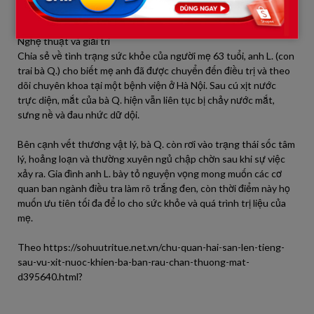
Tin tức hàng ngày
Dầu thế giới
Nghệ thuật và giải trí
Chia sẻ về tình trạng sức khỏe của người mẹ 63 tuổi, anh L. (con
trai bà Q.) cho biết mẹ anh đã được chuyển đến điều trị và theo
dõi chuyên khoa tại một bệnh viện ở Hà Nội. Sau cú xịt nước
trực diện, mắt của bà Q. hiện vẫn liên tục bị chảy nước mắt,
sưng nề và đau nhức dữ dội.
Bên cạnh vết thương vật lý, bà Q. còn rơi vào trạng thái sốc tâm
lý, hoảng loạn và thường xuyên ngủ chập chờn sau khi sự việc
xảy ra. Gia đình anh L. bày tỏ nguyện vọng mong muốn các cơ
quan ban ngành điều tra làm rõ trắng đen, còn thời điểm này họ
muốn ưu tiên tối đa để lo cho sức khỏe và quá trình trị liệu của
mẹ.
Theo https://sohuutritue.net.vn/chu-quan-hai-san-len-tieng-
sau-vu-xit-nuoc-khien-ba-ban-rau-chan-thuong-mat-
d395640.html?