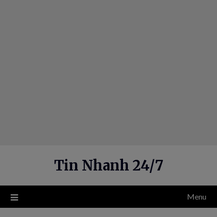
Skip
to
content
Tin Nhanh 24/7
Menu