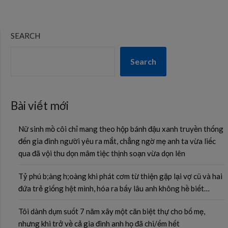
SEARCH
Search
Bài viết mới
Nữ sinh mồ côi chỉ mang theo hộp bánh đậu xanh truyền thống
đến gia đình người yêu ra mắt, chẳng ngờ mẹ anh ta vừa liếc
qua đã vội thu dọn mâm tiệc thịnh soạn vừa dọn lên
Tỷ phú b;àng h;oàng khi phát cơm từ thiện gặp lại vợ cũ và hai
đứa trẻ giống hệt mình, hóa ra bấy lâu anh không hề biết…
Tôi dành dụm suốt 7 năm xây một căn biệt thự cho bố mẹ,
nhưng khi trở về cả gia đình anh họ đã chi/ếm hết