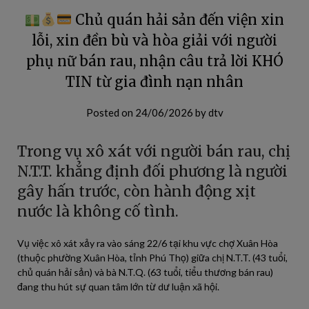
Chủ quán hải sản đến viện xin
lỗi, xin đền bù và hòa giải với người
phụ nữ bán rau, nhận câu trả lời KHÓ
TIN từ gia đình nạn nhân
Posted on
24/06/2026
by
dtv
Trong vụ xô xát với người bán rau, chị
N.T.T. khẳng định đối phương là người
gây hấn trước, còn hành động xịt
nước là không cố tình.
Vụ việc xô xát xảy ra vào sáng 22/6 tại khu vực chợ Xuân Hòa
(thuộc phường Xuân Hòa, tỉnh Phú Thọ) giữa chị N.T.T. (43 tuổi,
chủ quán hải sản) và bà N.T.Q. (63 tuổi, tiểu thương bán rau)
đang thu hút sự quan tâm lớn từ dư luận xã hội.