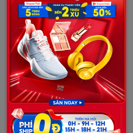
nhà của chị T. đã chủ động tìm đến bệnh viện để thăm hỏi sức
khỏe, bày tỏ mong muốn được giải quyết sự việc theo hướng
tình cảm, đồng thời sẵn sàng trao đổi thẳng thắn về các khoản
bồi thường thiệt hại cũng như tiền hỗ trợ điều trị với gia đình
nạn nhân. Dù vậy, phía gia đình bà Q. hiện tại vẫn chưa có ý định
chấp nhận hòa giải.
Khám phá thêm