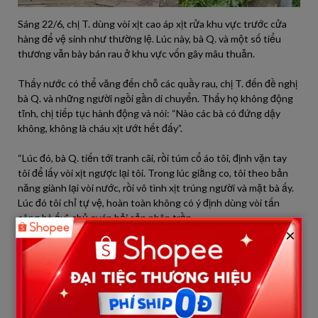
Sáng 22/6, chị T. dùng vòi xịt cao áp xịt rửa khu vực trước cửa
hàng để vệ sinh như thường lệ. Lúc này, bà Q. và một số tiểu
thương vẫn bày bán rau ở khu vực vốn gây mâu thuẫn.
Thấy nước có thể văng đến chỗ các quầy rau, chị T. đến đề nghị
bà Q. và những người ngồi gần di chuyển. Thấy họ không động
tĩnh, chị tiếp tục hành động và nói: “Nào các bà có đứng dậy
không, không là cháu xịt ướt hết đấy”.
“Lúc đó, bà Q. tiến tới tranh cãi, rồi túm cổ áo tôi, định vặn tay
tôi để lấy vòi xịt ngược lại tôi. Trong lúc giằng co, tôi theo bản
năng giành lại vòi nước, rồi vô tình xịt trúng người và mặt bà ấy.
Lúc đó tôi chỉ tự vệ, hoàn toàn không có ý định dùng vòi tấn
công bà ấy”, chủ quán hải sản phân trần.
×
[MUA 1 TẶNG 1] Túi Nước Giặt Xả MaxKleen 3.8kg/ 3.6kg + Túi
Nước Giặt Xả 1.2kg Mùi ngẫu nhiên
Ngay trong chiều ngày 22/6, chị T. đã lên trụ sở cơ quan chức
năng để làm việc và thành khẩn tường trình lại toàn bộ diễn biến
vụ việc. Về phía gia đình, trong hai ngày 22/6 và sáng 23/6, người