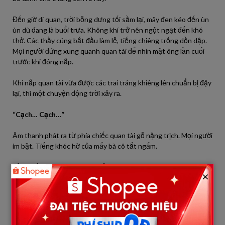
Đến giờ di quan, trời bỗng dưng tối sầm lại, mây đen kéo đến ùn
ùn dù đang là buổi trưa. Không khí trở nên ngột ngạt đến khó
thở. Các thầy cúng bắt đầu làm lễ, tiếng chiêng trống dồn dập.
Mọi người đứng xung quanh quan tài để nhìn mặt ông lần cuối
trước khi đóng nắp.
Khi nắp quan tài vừa được các trai tráng khiêng lên chuẩn bị đậy
lại, thì một chuyện động trời xảy ra.
“Cạch… Cạch…”
Âm thanh phát ra từ phía chiếc quan tài gỗ nặng trịch. Mọi người
im bặt. Tiếng khóc hờ của mấy bà cô tắt ngấm.
Rồi, chiếc quan tài
rung lên bần bật
.
×
– “Ối giời ơi! Quan tài động đậy!” – Một người hét lên thất
thanh.
Cả đám đông nhốn nháo, lùi lại phía sau. Mấy người yếu bóng vía