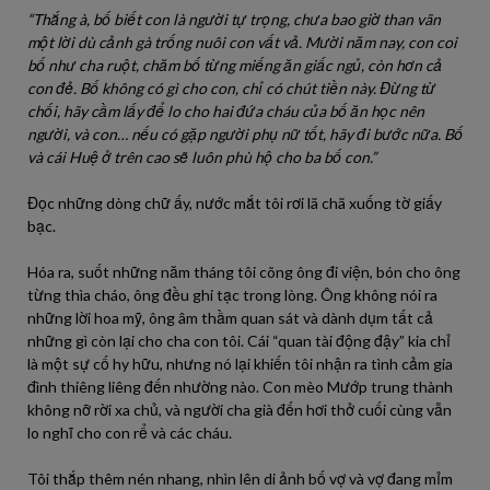
“Thắng à, bố biết con là người tự trọng, chưa bao giờ than vãn
một lời dù cảnh gà trống nuôi con vất vả. Mười năm nay, con coi
bố như cha ruột, chăm bố từng miếng ăn giấc ngủ, còn hơn cả
con đẻ. Bố không có gì cho con, chỉ có chút tiền này. Đừng từ
chối, hãy cầm lấy để lo cho hai đứa cháu của bố ăn học nên
người, và con… nếu có gặp người phụ nữ tốt, hãy đi bước nữa. Bố
và cái Huệ ở trên cao sẽ luôn phù hộ cho ba bố con.”
Đọc những dòng chữ ấy, nước mắt tôi rơi lã chã xuống tờ giấy
bạc.
Hóa ra, suốt những năm tháng tôi cõng ông đi viện, bón cho ông
từng thìa cháo, ông đều ghi tạc trong lòng. Ông không nói ra
những lời hoa mỹ, ông âm thầm quan sát và dành dụm tất cả
những gì còn lại cho cha con tôi. Cái “quan tài động đậy” kia chỉ
là một sự cố hy hữu, nhưng nó lại khiến tôi nhận ra tình cảm gia
đình thiêng liêng đến nhường nào. Con mèo Mướp trung thành
không nỡ rời xa chủ, và người cha già đến hơi thở cuối cùng vẫn
lo nghĩ cho con rể và các cháu.
Tôi thắp thêm nén nhang, nhìn lên di ảnh bố vợ và vợ đang mỉm