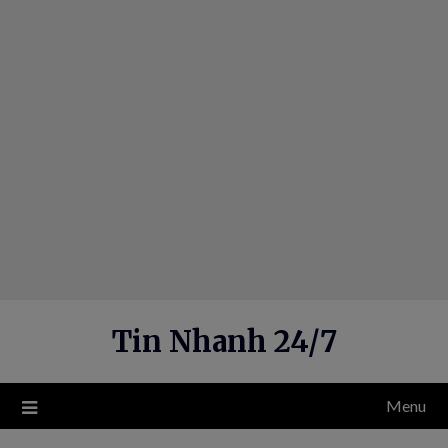
Skip
to
content
Tin Nhanh 24/7
Menu