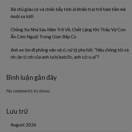
Bà chủ giàu có và chiếc bẫy tình ái khiến trai trẻ hám tiền mê
muội sa lưới
Chồng Xa Nhà Sáu Năm Trở Về, Chết Lặng Khi Thấy Vợ Con
Ăn Cơm Nguội Trong Gian Bếp Cũ
Anh xe ôm đi phỏng vấn vệ sĩ, nữ tỷ phú hỏi: “Nếu chồng tôi và
nh::ân tì::nh của anh ta bị batc0c, anh cứ::u ai”?
Bình luận gần đây
No comments to show.
Lưu trữ
August 2026