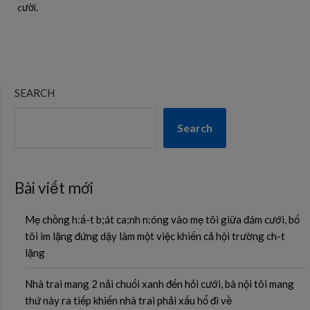
cười.
SEARCH
Search
Bài viết mới
Mẹ chồng h:ấ-t b;át ca;nh n:óng vào mẹ tôi giữa đám cưới, bố
tôi im lặng đứng dậy làm một việc khiến cả hội trường ch-t
lặng
Nhà trai mang 2 nải chuối xanh đến hỏi cưới, bà nội tôi mang
thứ này ra tiếp khiến nhà trai phải xấu hổ đi về