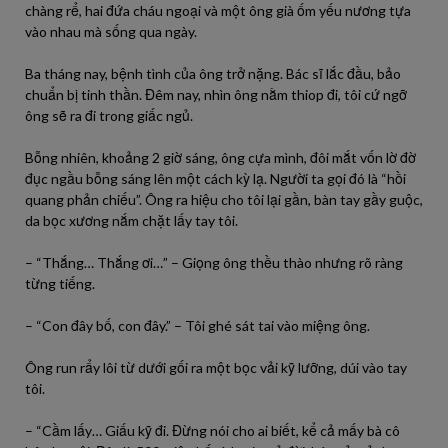
chàng rể, hai đứa cháu ngoại và một ông già ốm yếu nương tựa
vào nhau mà sống qua ngày.
Ba tháng nay, bệnh tình của ông trở nặng. Bác sĩ lắc đầu, bảo
chuẩn bị tinh thần. Đêm nay, nhìn ông nằm thiop đi, tôi cứ ngỡ
ông sẽ ra đi trong giấc ngủ.
Bỗng nhiên, khoảng 2 giờ sáng, ông cựa mình, đôi mắt vốn lờ đờ
đục ngầu bỗng sáng lên một cách kỳ lạ. Người ta gọi đó là “hồi
quang phản chiếu”. Ông ra hiệu cho tôi lại gần, bàn tay gầy guộc,
da bọc xương nắm chặt lấy tay tôi.
– “Thắng… Thắng ơi…” – Giọng ông thều thào nhưng rõ ràng
từng tiếng.
– “Con đây bố, con đây.” – Tôi ghé sát tai vào miệng ông.
Ông run rẩy lôi từ dưới gối ra một bọc vải kỹ lưỡng, dúi vào tay
tôi.
– “Cầm lấy… Giấu kỹ đi. Đừng nói cho ai biết, kể cả mấy bà cô