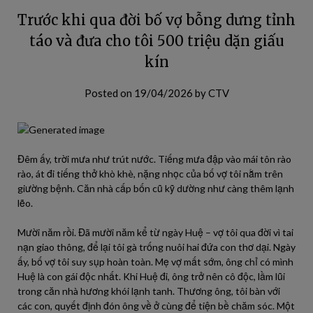
Trước khi qua đời bố vợ bỗng dưng tỉnh
táo và đưa cho tôi 500 triệu dặn giấu
kín
Posted on
19/04/2026
by
CTV
Đêm ấy, trời mưa như trút nước. Tiếng mưa đập vào mái tôn rào
rào, át đi tiếng thở khò khè, nặng nhọc của bố vợ tôi nằm trên
giường bệnh. Căn nhà cấp bốn cũ kỹ dường như càng thêm lạnh
lẽo.
Mười năm rồi. Đã mười năm kể từ ngày Huệ – vợ tôi qua đời vì tai
nạn giao thông, để lại tôi gà trống nuôi hai đứa con thơ dại. Ngày
ấy, bố vợ tôi suy sụp hoàn toàn. Mẹ vợ mất sớm, ông chỉ có mình
Huệ là con gái độc nhất. Khi Huệ đi, ông trở nên cô độc, lầm lũi
trong căn nhà hương khói lạnh tanh. Thương ông, tôi bàn với
các con, quyết định đón ông về ở cùng để tiện bề chăm sóc. Một