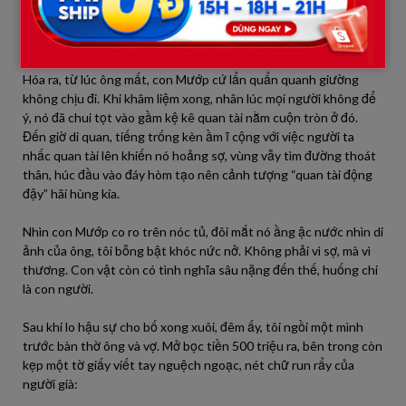
Cả đám đông hét lên, rồi thở phào nhẹ nhõm, có người bật cười
vì sự căng thẳng tột độ vừa được giải tỏa. Đó là con Mướp – con
mèo già mà bố vợ tôi nuôi từ ngày vợ tôi mất.
Hóa ra, từ lúc ông mất, con Mướp cứ lẩn quẩn quanh giường
không chịu đi. Khi khâm liệm xong, nhân lúc mọi người không để
ý, nó đã chui tọt vào gầm kệ kê quan tài nằm cuộn tròn ở đó.
Đến giờ di quan, tiếng trống kèn ầm ĩ cộng với việc người ta
nhấc quan tài lên khiến nó hoảng sợ, vùng vẫy tìm đường thoát
thân, húc đầu vào đáy hòm tạo nên cảnh tượng “quan tài động
đậy” hãi hùng kia.
Nhìn con Mướp co ro trên nóc tủ, đôi mắt nó ầng ậc nước nhìn di
ảnh của ông, tôi bỗng bật khóc nức nở. Không phải vì sợ, mà vì
thương. Con vật còn có tình nghĩa sâu nặng đến thế, huống chi
là con người.
Sau khi lo hậu sự cho bố xong xuôi, đêm ấy, tôi ngồi một mình
trước bàn thờ ông và vợ. Mở bọc tiền 500 triệu ra, bên trong còn
kẹp một tờ giấy viết tay nguệch ngoạc, nét chữ run rẩy của
người già: