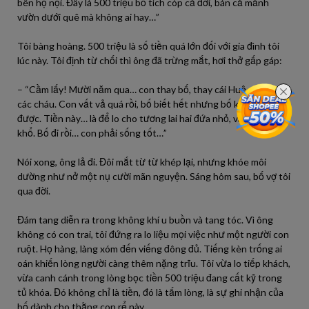
bên họ nội. Đây là 500 triệu bố tích cóp cả đời, bán cả mảnh
vườn dưới quê mà không ai hay…”
Tôi bàng hoàng. 500 triệu là số tiền quá lớn đối với gia đình tôi
lúc này. Tôi định từ chối thì ông đã trừng mắt, hơi thở gấp gáp:
– “Cầm lấy! Mười năm qua… con thay bố, thay cái Huệ chăm sóc
các cháu. Con vất vả quá rồi, bố biết hết nhưng bố không nói
được. Tiền này… là để lo cho tương lai hai đứa nhỏ, và để con bớt
khổ. Bố đi rồi… con phải sống tốt…”
Nói xong, ông lả đi. Đôi mắt từ từ khép lại, nhưng khóe môi
dường như nở một nụ cười mãn nguyện. Sáng hôm sau, bố vợ tôi
qua đời.
Đám tang diễn ra trong không khí u buồn và tang tóc. Vì ông
không có con trai, tôi đứng ra lo liệu mọi việc như một người con
ruột. Họ hàng, làng xóm đến viếng đông đủ. Tiếng kèn trống ai
oán khiến lòng người càng thêm nặng trĩu. Tôi vừa lo tiếp khách,
vừa canh cánh trong lòng bọc tiền 500 triệu đang cất kỹ trong
tủ khóa. Đó không chỉ là tiền, đó là tấm lòng, là sự ghi nhận của
bố dành cho thằng con rể này.