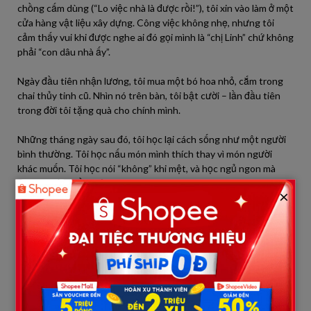
chồng cấm dùng (“Lo việc nhà là được rồi!”), tôi xin vào làm ở một
cửa hàng vật liệu xây dựng. Công việc không nhẹ, nhưng tôi
cảm thấy vui khi được nghe ai đó gọi mình là “chị Linh” chứ không
phải “con dâu nhà ấy”.
Ngày đầu tiên nhận lương, tôi mua một bó hoa nhỏ, cắm trong
chai thủy tinh cũ. Nhìn nó trên bàn, tôi bật cười – lần đầu tiên
trong đời tôi tặng quà cho chính mình.
Những tháng ngày sau đó, tôi học lại cách sống như một người
bình thường. Tôi học nấu món mình thích thay vì món người
khác muốn. Tôi học nói “không” khi mệt, và học ngủ ngon mà
không chờ ai về muộn.
×
Tôi dần kết bạn với vài người trong khu trọ. Cô chủ trọ – bà
Hạnh – hay kể chuyện về tuổi trẻ và khuyên tôi đừng sợ quá
khứ. “Người ta chỉ nhớ mình khi họ còn cần mình,” bà nói. “Khi họ
không cần nữa, mình phải học cách cần chính mình.”
Một hôm, tôi vô tình lướt thấy bài đăng của chồng trên mạng xã
hội cũ. Dòng trạng thái lạnh lẽo: