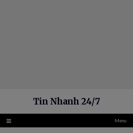
Skip
to
content
Tin Nhanh 24/7
Menu