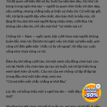
Tôi đã quen với kiểu đối xử ấy. Suốt ba năm làm dâu, tôi như cái
bóng trong ngôi nhà này — người ta quen nhìn thấy tôi dọn dẹp,
nấu nướng, nhưng chẳng mấy ai thật sự thấy tôi. Cứ mỗi dịp giỗ,
tết, tôi lại là người dậy sớm nhất, dọn bàn thờ, lo bếp núc, rồi
lặng lẽ thu dọn khi mọi người đang nhậu nhẹt, cười đùa. Họ
không cần cảm ơn, chỉ cần mọi thứ “tự nhiên mà có”.
Chồng tôi — Nam — ngồi cạnh, bật cười theo mọi người, không
buồn liếc nhìn tôi. Đôi khi tôi nghĩ, nếu tôi thật sự biến mất, anh
cũng chỉ đơn giản bảo “chắc cô ấy về ngoại”, rồi tiếp tục cuộc
sống như chưa từng có tôi.
Đêm ấy, khi tiếng cười tàn, tôi một mình rửa đống chén bát còn
sót lại. Nước rửa chén làm da tay rát buốt, mà tôi lại thấy lòng
mình lạnh hơn cả nước. Câu nói của em chồng cứ lặp đi lặp lại
trong đầu như một bản nhạc méo mó.
“Chị mà biến mất chắc chẳng ai nhớ đâu.”
Lúc đó, tôi bỗng thấy một ý nghĩ lóe lên — biết đâu mình nên
thử?
Khoảng hai giờ sáng, tôi mở tủ quần áo, gói gọn vài bộ đồ, ít tiền