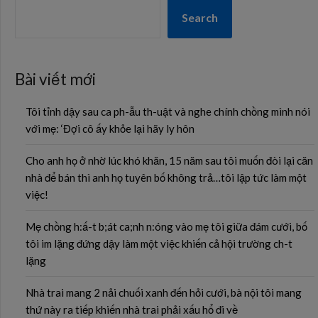
Search
Bài viết mới
Tôi tỉnh dậy sau ca ph-ẫu th-uật và nghe chính chồng mình nói
với mẹ: ‘Đợi cô ấy khỏe lại hãy ly hôn
Cho anh họ ở nhờ lúc khó khăn, 15 năm sau tôi muốn đòi lại căn
nhà để bán thì anh họ tuyên bố không trả…tôi lập tức làm một
việc!
Mẹ chồng h:ấ-t b;át ca;nh n:óng vào mẹ tôi giữa đám cưới, bố
tôi im lặng đứng dậy làm một việc khiến cả hội trường ch-t
lặng
Nhà trai mang 2 nải chuối xanh đến hỏi cưới, bà nội tôi mang
thứ này ra tiếp khiến nhà trai phải xấu hổ đi về