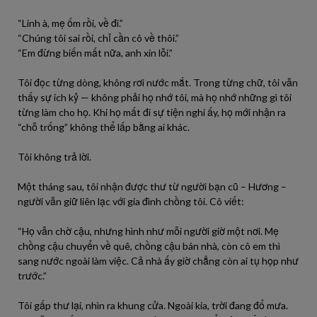
“Linh à, mẹ ốm rồi, về đi.”
“Chúng tôi sai rồi, chỉ cần cô về thôi.”
“Em đừng biến mất nữa, anh xin lỗi.”
Tôi đọc từng dòng, không rơi nước mắt. Trong từng chữ, tôi vẫn
thấy sự ích kỷ — không phải họ nhớ tôi, mà họ nhớ những gì tôi
từng làm cho họ. Khi họ mất đi sự tiện nghi ấy, họ mới nhận ra
“chỗ trống” không thể lấp bằng ai khác.
Tôi không trả lời.
Một tháng sau, tôi nhận được thư từ người bạn cũ – Hương –
người vẫn giữ liên lạc với gia đình chồng tôi. Cô viết:
“Họ vẫn chờ cậu, nhưng hình như mỗi người giờ một nơi. Mẹ
chồng cậu chuyển về quê, chồng cậu bán nhà, còn cô em thì
sang nước ngoài làm việc. Cả nhà ấy giờ chẳng còn ai tụ họp như
trước.”
Tôi gấp thư lại, nhìn ra khung cửa. Ngoài kia, trời đang đổ mưa.