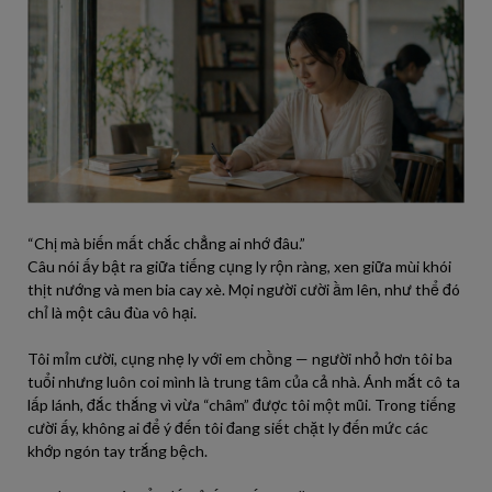
“Chị mà biến mất chắc chẳng ai nhớ đâu.”
Câu nói ấy bật ra giữa tiếng cụng ly rộn ràng, xen giữa mùi khói
thịt nướng và men bia cay xè. Mọi người cười ầm lên, như thể đó
chỉ là một câu đùa vô hại.
Tôi mỉm cười, cụng nhẹ ly với em chồng — người nhỏ hơn tôi ba
tuổi nhưng luôn coi mình là trung tâm của cả nhà. Ánh mắt cô ta
lấp lánh, đắc thắng vì vừa “châm” được tôi một mũi. Trong tiếng
cười ấy, không ai để ý đến tôi đang siết chặt ly đến mức các
khớp ngón tay trắng bệch.