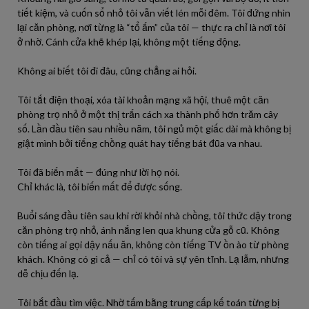
tiết kiệm, và cuốn sổ nhỏ tôi vẫn viết lén mỗi đêm. Tôi đứng nhìn
lại căn phòng, nơi từng là “tổ ấm” của tôi — thực ra chỉ là nơi tôi
ở nhờ. Cánh cửa khẽ khép lại, không một tiếng động.
Không ai biết tôi đi đâu, cũng chẳng ai hỏi.
Tôi tắt điện thoại, xóa tài khoản mạng xã hội, thuê một căn
phòng trọ nhỏ ở một thị trấn cách xa thành phố hơn trăm cây
số. Lần đầu tiên sau nhiều năm, tôi ngủ một giấc dài mà không bị
giật mình bởi tiếng chồng quát hay tiếng bát đũa va nhau.
Tôi đã biến mất — đúng như lời họ nói.
Chỉ khác là, tôi biến mất để được sống.
Buổi sáng đầu tiên sau khi rời khỏi nhà chồng, tôi thức dậy trong
căn phòng trọ nhỏ, ánh nắng len qua khung cửa gỗ cũ. Không
còn tiếng ai gọi dậy nấu ăn, không còn tiếng TV ồn ào từ phòng
khách. Không có gì cả — chỉ có tôi và sự yên tĩnh. Lạ lẫm, nhưng
dễ chịu đến lạ.
Tôi bắt đầu tìm việc. Nhờ tấm bằng trung cấp kế toán từng bị