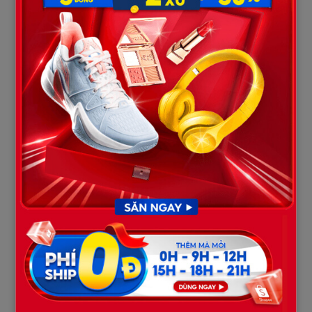
“Ai biết Linh ở đâu, liên hệ giúp. Cô ấy rời nhà không nói gì.”
Bên dưới là vài bình luận của họ hàng:
“Chắc lại giận dỗi.”
“Tính nó thế mà, rồi về thôi.”
“Chị ta đi đâu cũng chẳng ai nhớ đâu.”
Tôi đọc hết, không thấy buồn. Chỉ thấy trống. Cái “gia đình” ấy,
hóa ra chỉ lo khi thiếu người phục vụ, chứ chẳng ai thật sự nhớ
một con người.
Thời gian trôi. Mùa mưa đến, tôi dọn sang căn nhà thuê nhỏ hơn
nhưng có cửa sổ nhìn ra đường. Tôi mua một chiếc xe đạp cũ, đi
làm mỗi sáng. Từng chút một, cuộc sống của tôi trở nên bình
yên.
Có lần, tôi tình cờ gặp lại em chồng cũ trong siêu thị. Cô ta đi
cùng bạn trai, ăn mặc sành điệu, cười nói lớn tiếng. Ánh mắt cô
lướt qua tôi, có chút ngờ ngợ nhưng rồi quay đi nhanh. Tôi đứng
giữa dãy hàng, nghe tim mình đập mạnh, nhưng rồi mỉm cười.