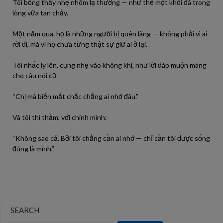
Tôi bỗng thấy nhẹ nhõm lạ thường — như thể một khối đá trong
lòng vừa tan chảy.
Một năm qua, họ là những người bị quên lãng — không phải vì ai
rời đi, mà vì họ chưa từng thật sự giữ ai ở lại.
Tôi nhấc ly lên, cụng nhẹ vào không khí, như lời đáp muộn màng
cho câu nói cũ
“Chị mà biến mất chắc chẳng ai nhớ đâu.”
Và tôi thì thầm, với chính mình:
“Không sao cả. Bởi tôi chẳng cần ai nhớ — chỉ cần tôi được sống
đúng là mình.”
SEARCH