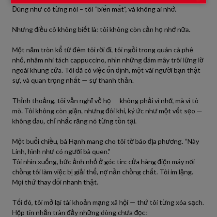
Đúng như cô từng nói – tôi “biến mất”, và không ai nhớ.
Nhưng điều cô không biết là: tôi không còn cần họ nhớ nữa.
Một năm tròn kể từ đêm tôi rời đi, tôi ngồi trong quán cà phê
nhỏ, nhâm nhi tách cappuccino, nhìn những đám mây trôi lững lờ
ngoài khung cửa. Tôi đã có việc ổn định, một vài người bạn thật
sự, và quan trọng nhất — sự thanh thản.
Thỉnh thoảng, tôi vẫn nghĩ về họ — không phải vì nhớ, mà vì tò
mò. Tôi không còn giận, nhưng đôi khi, ký ức như một vết sẹo —
không đau, chỉ nhắc rằng nó từng tồn tại.
Một buổi chiều, bà Hạnh mang cho tôi tờ báo địa phương. “Này
Linh, hình như có người bà quen.”
Tôi nhìn xuống, bức ảnh nhỏ ở góc tin: cửa hàng điện máy nơi
chồng tôi làm việc bị giải thể, nợ nần chồng chất. Tôi im lặng.
Mọi thứ thay đổi nhanh thật.
Tối đó, tôi mở lại tài khoản mạng xã hội — thứ tôi từng xóa sạch.
Hộp tin nhắn tràn đầy những dòng chưa đọc: