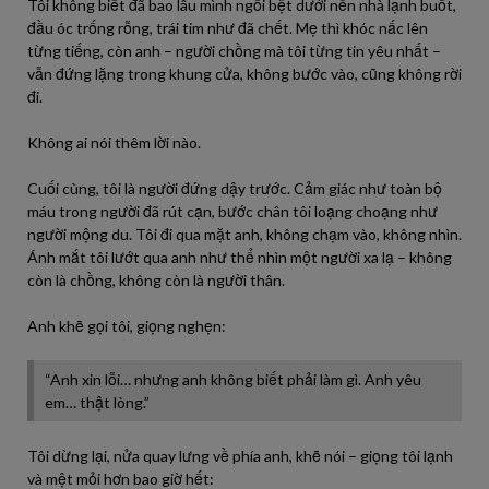
Tôi không biết đã bao lâu mình ngồi bệt dưới nền nhà lạnh buốt,
đầu óc trống rỗng, trái tim như đã chết. Mẹ thì khóc nấc lên
từng tiếng, còn anh – người chồng mà tôi từng tin yêu nhất –
vẫn đứng lặng trong khung cửa, không bước vào, cũng không rời
đi.
Không ai nói thêm lời nào.
Cuối cùng, tôi là người đứng dậy trước. Cảm giác như toàn bộ
máu trong người đã rút cạn, bước chân tôi loạng choạng như
người mộng du. Tôi đi qua mặt anh, không chạm vào, không nhìn.
Ánh mắt tôi lướt qua anh như thể nhìn một người xa lạ – không
còn là chồng, không còn là người thân.
Anh khẽ gọi tôi, giọng nghẹn:
“Anh xin lỗi… nhưng anh không biết phải làm gì. Anh yêu
em… thật lòng.”
Tôi dừng lại, nửa quay lưng về phía anh, khẽ nói – giọng tôi lạnh
và mệt mỏi hơn bao giờ hết: