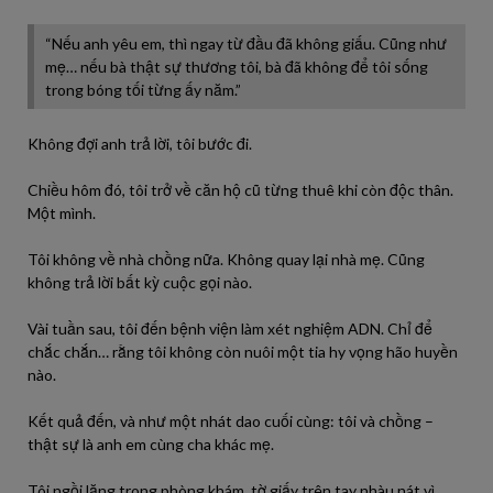
“Nếu anh yêu em, thì ngay từ đầu đã không giấu. Cũng như
mẹ… nếu bà thật sự thương tôi, bà đã không để tôi sống
trong bóng tối từng ấy năm.”
Không đợi anh trả lời, tôi bước đi.
Chiều hôm đó, tôi trở về căn hộ cũ từng thuê khi còn độc thân.
Một mình.
Tôi không về nhà chồng nữa. Không quay lại nhà mẹ. Cũng
không trả lời bất kỳ cuộc gọi nào.
Vài tuần sau, tôi đến bệnh viện làm xét nghiệm ADN. Chỉ để
chắc chắn… rằng tôi không còn nuôi một tia hy vọng hão huyền
nào.
Kết quả đến, và như một nhát dao cuối cùng: tôi và chồng –
thật sự là anh em cùng cha khác mẹ.
Tôi ngồi lặng trong phòng khám, tờ giấy trên tay nhàu nát vì