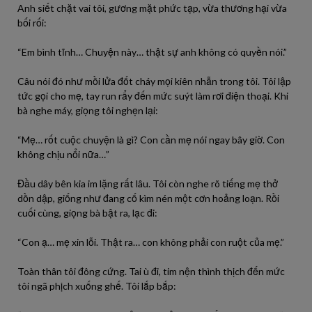
Anh siết chặt vai tôi, gương mặt phức tạp, vừa thương hại vừa
bối rối:
“Em bình tĩnh… Chuyện này… thật sự anh không có quyền nói.”
Câu nói đó như mồi lửa đốt cháy mọi kiên nhẫn trong tôi. Tôi lập
tức gọi cho mẹ, tay run rẩy đến mức suýt làm rơi điện thoại. Khi
bà nghe máy, giọng tôi nghẹn lại:
“Mẹ… rốt cuộc chuyện là gì? Con cần mẹ nói ngay bây giờ. Con
không chịu nổi nữa…”
Đầu dây bên kia im lặng rất lâu. Tôi còn nghe rõ tiếng mẹ thở
dồn dập, giống như đang cố kìm nén một cơn hoảng loạn. Rồi
cuối cùng, giọng bà bật ra, lạc đi:
“Con ạ… mẹ xin lỗi. Thật ra… con không phải con ruột của mẹ.”
Toàn thân tôi đông cứng. Tai ù đi, tim nện thình thịch đến mức
tôi ngã phịch xuống ghế. Tôi lắp bắp: