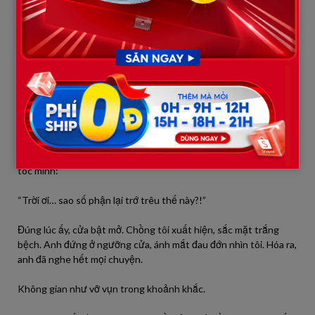
“Năm xưa, mẹ bị lừa dối, và con chính là kết quả. Mẹ đã định
chôn vùi bí mật này suốt đời, không ngờ trớ trêu đến mức… con
lại yêu và lấy chính con trai ông ấy.”
Tôi há miệng mà không thể phát ra tiếng. Trước mắt tôi, tất cả
sụp đổ. Chồng tôi… người tôi yêu tha thiết… hóa ra lại là
anh
cùng cha khác mẹ
của tôi?
Trong đầu tôi quay cuồng, từng mảnh ký ức gắn bó với chồng
giờ biến thành dao nhọn, cắm thẳng vào tim. Tôi gào lên, nắm
tóc mình:
“Trời ơi… sao số phận lại trớ trêu thế này?!”
Đúng lúc ấy, cửa bật mở. Chồng tôi xuất hiện, sắc mặt trắng
bệch. Anh đứng ở ngưỡng cửa, ánh mắt đau đớn nhìn tôi. Hóa ra,
anh đã nghe hết mọi chuyện.
Không gian như vỡ vụn trong khoảnh khắc.