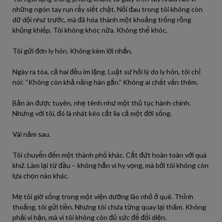
những ngón tay run rẩy siết chặt. Nỗi đau trong tôi không còn
dữ dội như trước, mà đã hóa thành một khoảng trống rỗng
khủng khiếp. Tôi không khóc nữa. Không thể khóc.
Tôi gửi đơn ly hôn. Không kèm lời nhắn.
Ngày ra tòa, cả hai đều im lặng. Luật sư hỏi lý do ly hôn, tôi chỉ
nói: “Không còn khả năng hàn gắn.” Không ai chất vấn thêm.
Bản án được tuyên, nhẹ tênh như một thủ tục hành chính.
Nhưng với tôi, đó là nhát kéo cắt lìa cả một đời sống.
Vài năm sau.
Tôi chuyển đến một thành phố khác. Cắt đứt hoàn toàn với quá
khứ. Làm lại từ đầu – không hẳn vì hy vọng, mà bởi tôi không còn
lựa chọn nào khác.
Mẹ tôi giờ sống trong một viện dưỡng lão nhỏ ở quê. Thỉnh
thoảng, tôi gửi tiền. Nhưng tôi chưa từng quay lại thăm. Không
phải vì hận, mà vì tôi không còn đủ sức để đối diện.