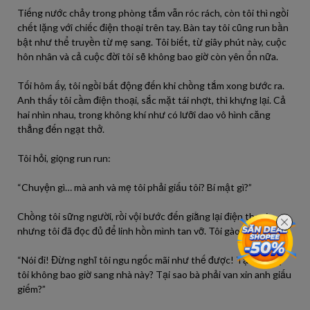
Tiếng nước chảy trong phòng tắm vẫn róc rách, còn tôi thì ngồi
chết lặng với chiếc điện thoại trên tay. Bàn tay tôi cũng run bần
bật như thể truyền từ mẹ sang. Tôi biết, từ giây phút này, cuộc
hôn nhân và cả cuộc đời tôi sẽ không bao giờ còn yên ổn nữa.
Tối hôm ấy, tôi ngồi bất động đến khi chồng tắm xong bước ra.
Anh thấy tôi cầm điện thoại, sắc mặt tái nhợt, thì khựng lại. Cả
hai nhìn nhau, trong không khí như có lưỡi dao vô hình căng
thẳng đến ngạt thở.
Tôi hỏi, giọng run run:
“Chuyện gì… mà anh và mẹ tôi phải giấu tôi? Bí mật gì?”
Chồng tôi sững người, rồi vội bước đến giằng lại điện thoại,
nhưng tôi đã đọc đủ để linh hồn mình tan vỡ. Tôi gào lên:
“Nói đi! Đừng nghĩ tôi ngu ngốc mãi như thế được! Tại sao mẹ
tôi không bao giờ sang nhà này? Tại sao bà phải van xin anh giấu
giếm?”