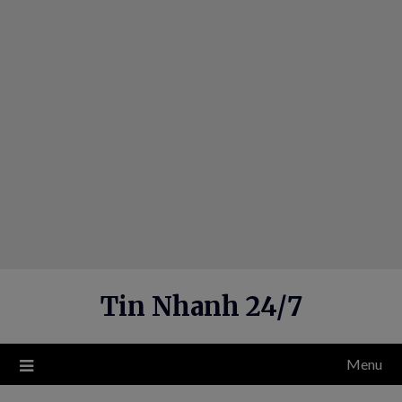
Skip
to
content
Tin Nhanh 24/7
Menu