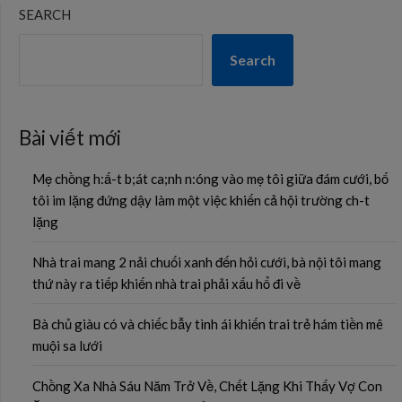
SEARCH
Search
Bài viết mới
Mẹ chồng h:ấ-t b;át ca;nh n:óng vào mẹ tôi giữa đám cưới, bố
tôi im lặng đứng dậy làm một việc khiến cả hội trường ch-t
lặng
Nhà trai mang 2 nải chuối xanh đến hỏi cưới, bà nội tôi mang
thứ này ra tiếp khiến nhà trai phải xấu hổ đi về
Bà chủ giàu có và chiếc bẫy tình ái khiến trai trẻ hám tiền mê
muội sa lưới
Chồng Xa Nhà Sáu Năm Trở Về, Chết Lặng Khi Thấy Vợ Con