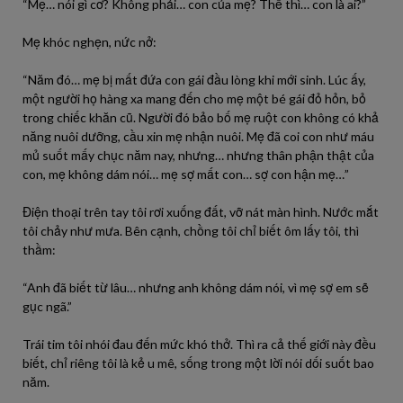
“Mẹ… nói gì cơ? Không phải… con của mẹ? Thế thì… con là ai?”
Mẹ khóc nghẹn, nức nở:
“Năm đó… mẹ bị mất đứa con gái đầu lòng khi mới sinh. Lúc ấy,
một người họ hàng xa mang đến cho mẹ một bé gái đỏ hỏn, bỏ
trong chiếc khăn cũ. Người đó bảo bố mẹ ruột con không có khả
năng nuôi dưỡng, cầu xin mẹ nhận nuôi. Mẹ đã coi con như máu
mủ suốt mấy chục năm nay, nhưng… nhưng thân phận thật của
con, mẹ không dám nói… mẹ sợ mất con… sợ con hận mẹ…”
Điện thoại trên tay tôi rơi xuống đất, vỡ nát màn hình. Nước mắt
tôi chảy như mưa. Bên cạnh, chồng tôi chỉ biết ôm lấy tôi, thì
thầm:
“Anh đã biết từ lâu… nhưng anh không dám nói, vì mẹ sợ em sẽ
gục ngã.”
Trái tim tôi nhói đau đến mức khó thở. Thì ra cả thế giới này đều
biết, chỉ riêng tôi là kẻ u mê, sống trong một lời nói dối suốt bao
năm.