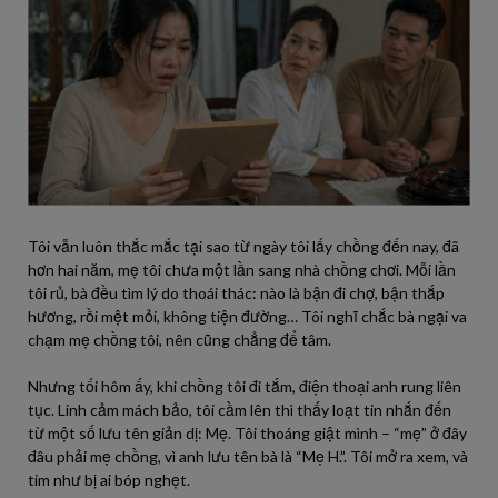
Tôi vẫn luôn thắc mắc tại sao từ ngày tôi lấy chồng đến nay, đã
hơn hai năm, mẹ tôi chưa một lần sang nhà chồng chơi. Mỗi lần
tôi rủ, bà đều tìm lý do thoái thác: nào là bận đi chợ, bận thắp
hương, rồi mệt mỏi, không tiện đường… Tôi nghĩ chắc bà ngại va
chạm mẹ chồng tôi, nên cũng chẳng để tâm.
Nhưng tối hôm ấy, khi chồng tôi đi tắm, điện thoại anh rung liên
tục. Linh cảm mách bảo, tôi cầm lên thì thấy loạt tin nhắn đến
từ một số lưu tên giản dị: Mẹ. Tôi thoáng giật mình – “mẹ” ở đây
đâu phải mẹ chồng, vì anh lưu tên bà là “Mẹ H.”. Tôi mở ra xem, và
tim như bị ai bóp nghẹt.