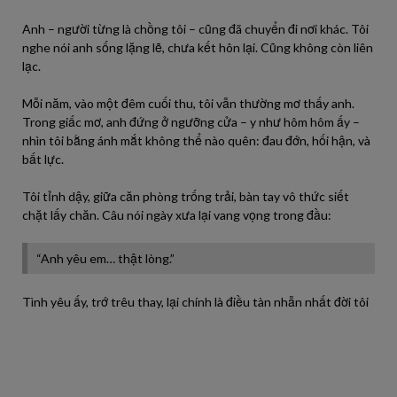
Anh – người từng là chồng tôi – cũng đã chuyển đi nơi khác. Tôi
nghe nói anh sống lặng lẽ, chưa kết hôn lại. Cũng không còn liên
lạc.
Mỗi năm, vào một đêm cuối thu, tôi vẫn thường mơ thấy anh.
Trong giấc mơ, anh đứng ở ngưỡng cửa – y như hôm hôm ấy –
nhìn tôi bằng ánh mắt không thể nào quên: đau đớn, hối hận, và
bất lực.
Tôi tỉnh dậy, giữa căn phòng trống trải, bàn tay vô thức siết
chặt lấy chăn. Câu nói ngày xưa lại vang vọng trong đầu:
“Anh yêu em… thật lòng.”
Tình yêu ấy, trớ trêu thay, lại chính là điều tàn nhẫn nhất đời tôi