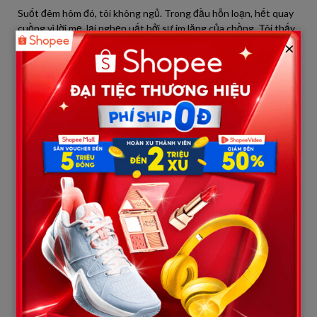
Suốt đêm hôm đó, tôi không ngủ. Trong đầu hỗn loạn, hết quay
cuồng vì lời mẹ, lại nghẹn uất bởi sự im lặng của chồng. Tôi thấy
mình như bị lạc giữa một cơn ác mộng, không tìm thấy lối ra.
×
Sáng hôm sau, tôi trở về nhà mẹ đẻ. Bà vừa nhìn thấy tôi đã òa
khóc, nhưng tôi gạt tay bà ra, gằn giọng:
“Nếu mẹ đã coi con như máu mủ, thì sao lại giấu? Nếu mẹ
thương con, thì hãy nói nốt sự thật đi. Bố mẹ ruột của con là ai?”
Mẹ cúi gằm mặt, nước mắt nhỏ tong tong xuống nền gạch. Bà
im lặng rất lâu, rồi thì thào:
“Mẹ sợ lắm… bởi cha ruột của con… chính là bố chồng con bây
giờ.”
Toàn thân tôi như bị sét đánh. Tôi chết lặng, ngã khụy xuống
nền nhà. Tai tôi ù đặc, tim đập dồn dập như muốn nổ tung lồng
ngực.
Mẹ khóc nấc, run rẩy nắm tay tôi: