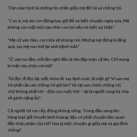
Trên màn hình là những tin nhắn giữa mẹ đẻ tôi và chồng tôi.
“Con à, mẹ xin con đừng bao giờ để nó biết chuyện ngày xưa. Mẹ
không còn mặt mũi nào nhìn con bé nếu nó biết sự thật.”
“Mẹ cứ yên tâm, con hứa sẽ không nói. Nhưng mẹ đừng lo lắng
quá, tay mẹ run thế lại sinh bệnh mất.”
“Ừ, mẹ run lắm, mỗi lần nghĩ đến là tim đập loạn cả lên. Chỉ mong
bí mật này chôn vùi mãi.”
Tôi đọc đi đọc lại, mắt nhòe đi, tay lạnh toát. Bí mật gì? Vì sao mẹ
tôi phải cầu xin chồng tôi giữ kín? Và tại sao chính chồng tôi,
chứ không phải tôi – đứa con ruột thịt – lại là người cùng bà chia
sẻ gánh nặng ấy?
Cả người tôi run rẩy, đứng không vững. Trong đầu vang lên
hàng loạt giả thuyết kinh hoàng: liệu có phải chuyện liên quan
đến thân phận của tôi? Hay là một chuyện gì giữa mẹ và gia đình
chồng?