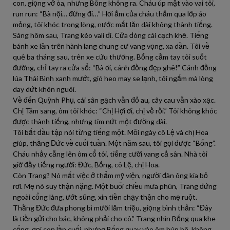
con, giọng vỡ òa, nhưng Bống không ra. Cháu úp mặt vào vai tôi,
run run: “Bà nội… đừng đi…” Hơi ấm của cháu thấm qua lớp áo
mỏng, tôi khóc trong lòng, nước mắt lăn dài không thành tiếng.
Sáng hôm sau, Trang kéo vali đi. Cửa đóng cái cạch khẽ. Tiếng
bánh xe lăn trên hành lang chung cư vang vọng, xa dần. Tôi về
quê ba tháng sau, trên xe cứu thương. Bống cầm tay tôi suốt
đường, chỉ tay ra cửa sổ: “Bà ơi, cánh đồng đẹp ghê!” Cánh đồng
lúa Thái Bình xanh mướt, gió heo may se lạnh, tôi ngắm mà lòng
day dứt khôn nguôi.
Về đến Quỳnh Phụ, cái sân gạch vẫn đỏ au, cây cau vẫn xào xạc.
Chị Tâm sang, ôm tôi khóc: “Chị Hợi ơi, chị về rồi.” Tôi không khóc
được thành tiếng, nhưng tim nứt một đường dài.
Tôi bắt đầu tập nói từng tiếng một. Mỗi ngày cô Lệ và chị Hoa
giúp, thằng Đức về cuối tuần. Một năm sau, tôi gọi được “Bống”.
Cháu nhảy cẫng lên ôm cổ tôi, tiếng cười vang cả sân. Nhà tôi
giờ đầy tiếng người: Đức, Bống, cô Lệ, chị Hoa.
Còn Trang? Nó mất việc ở thẩm mỹ viện, người đàn ông kia bỏ
rơi. Mẹ nó suy thận nặng. Một buổi chiều mưa phùn, Trang đứng
ngoài cổng làng, ướt sũng, xin tiền chạy thận cho mẹ ruột.
Thằng Đức đưa phong bì mười lăm triệu, giọng bình thản: “Đây
là tiền gửi cho bác, không phải cho cô.” Trang nhìn Bống qua khe
cổng, gọi con lần cuối, nhưng Bống quay vào ôm búp bê, không