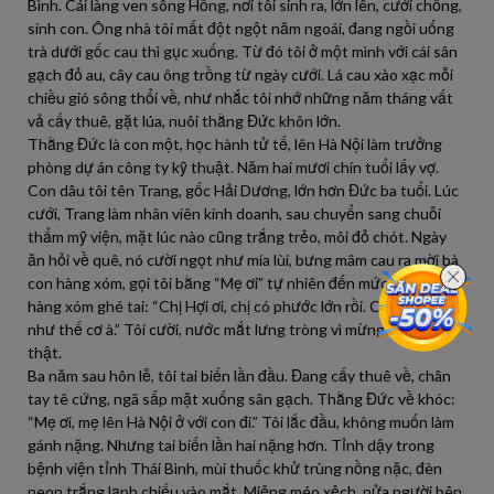
Bình. Cái làng ven sông Hồng, nơi tôi sinh ra, lớn lên, cưới chồng,
sinh con. Ông nhà tôi mất đột ngột năm ngoái, đang ngồi uống
trà dưới gốc cau thì gục xuống. Từ đó tôi ở một mình với cái sân
gạch đỏ au, cây cau ông trồng từ ngày cưới. Lá cau xào xạc mỗi
chiều gió sông thổi về, như nhắc tôi nhớ những năm tháng vất
vả cấy thuê, gặt lúa, nuôi thằng Đức khôn lớn.
Thằng Đức là con một, học hành tử tế, lên Hà Nội làm trưởng
phòng dự án công ty kỹ thuật. Năm hai mươi chín tuổi lấy vợ.
Con dâu tôi tên Trang, gốc Hải Dương, lớn hơn Đức ba tuổi. Lúc
cưới, Trang làm nhân viên kinh doanh, sau chuyển sang chuỗi
thẩm mỹ viện, mặt lúc nào cũng trắng trẻo, môi đỏ chót. Ngày
ăn hỏi về quê, nó cười ngọt như mía lùi, bưng mâm cau ra mời bà
con hàng xóm, gọi tôi bằng “Mẹ ơi” tự nhiên đến mức bà Tâm
hàng xóm ghé tai: “Chị Hợi ơi, chị có phước lớn rồi. Con dâu hiền
như thế cơ à.” Tôi cười, nước mắt lưng tròng vì mừng. Tôi tin
thật.
Ba năm sau hôn lễ, tôi tai biến lần đầu. Đang cấy thuê về, chân
tay tê cứng, ngã sấp mặt xuống sân gạch. Thằng Đức về khóc:
“Mẹ ơi, mẹ lên Hà Nội ở với con đi.” Tôi lắc đầu, không muốn làm
gánh nặng. Nhưng tai biến lần hai nặng hơn. Tỉnh dậy trong
bệnh viện tỉnh Thái Bình, mùi thuốc khử trùng nồng nặc, đèn
neon trắng lạnh chiếu vào mắt. Miệng méo xệch, nửa người bên