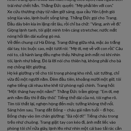
trái như chết hẳn. Thằng Đức quyết: “Mẹ phải lên với con.”
Xe cứu thương chạy từ năm giờ sáng, qua cầu Yên Lệnh gió
sông lùa vào, lạnh buốt sống lưng. Thằng Đức gọi cho Trang.
Đầu dây bên kia im lặng rất lâu, rồi chỉ ba chữ: “Vâng, anh về đi.”
Giọng lạnh tanh, tôi giật mình trên cáng stretcher, nước mắt
nóng hổi lăn dài xuống gò má.
Về đến chung cư Hà Đông, Trang đứng giữa nhà, mặc áo trắng
dài tay, tóc buộc cao, mặt tươi rói: “Mẹ ơi, mẹ về với con rồi.” Câu
nói to, cả hành lang đều nghe thấy. Nhưng ánh mắt nó khi nhìn
tôi, lạnh như băng. Đó là lời nói cho thiên hạ, không phải cho bà
mẹ chồng liệt giường.
Họ kê giường y tế cho tôi trong phòng kho nhỏ, sát tường, chỉ
vừa đủ một người nằm. Đêm đầu tiên, khoảng mười một giờ, tôi
nghe tiếng cãi nhau khe khẽ từ phòng ngủ chính. Trang hỏi:
“Một tháng hay một năm?” Thằng Đức trầm giọng: “Em ơi, mẹ
anh nằm đây thì ở đây thôi.” Tiếng thở dài của nó, tôi nghe rõ.
Tim tôi thắt lại, nghẹn họng đến mức tưởng không thở nổi.
Sáng hôm sau, Trang dắt Bống – cháu gái năm tuổi – đi học.
Bống chạy vào ôm chân giường: “Bà nội ơi!” Tiếng cháu trong
trẻo như chuông. Trang giật tay con kéo đi, ánh mắt liếc vào
phòng tôi chỉ nửa giây, lạnh lẽo như nhìn một cái bao tải rác cản