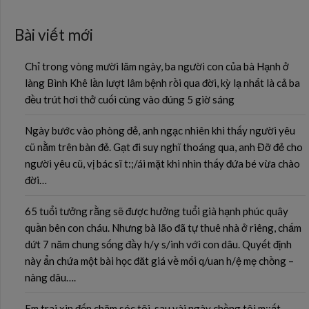
Bài viết mới
Chỉ trong vòng mười lăm ngày, ba người con của bà Hạnh ở
làng Bình Khê lần lượt lâm bệnh rồi qua đời, kỳ lạ nhất là cả ba
đều trút hơi thở cuối cùng vào đúng 5 giờ sáng
Ngày bước vào phòng đẻ, anh ngạc nhiên khi thấy người yêu
cũ nằm trên bàn đẻ. Gạt đi suy nghĩ thoáng qua, anh Đỡ đẻ cho
người yêu cũ, vị bác sĩ t:;/ái mặt khi nhìn thấy đứa bé vừa chào
đời…
65 tuổi tưởng rằng sẽ được hưởng tuổi già hạnh phúc quây
quần bên con cháu. Nhưng bà lão đã tự thuê nhà ở riêng, chấm
dứt 7 năm chung sống đầy h/y s/inh với con dâu. Quyết định
này ẩn chứa một bài học đăt giá về mối q/uan h/ệ mẹ chồng –
nàng dâu….
Em trai xin đến chăm sóc tôi, sau vài ngày chồng tôi m;;ất.