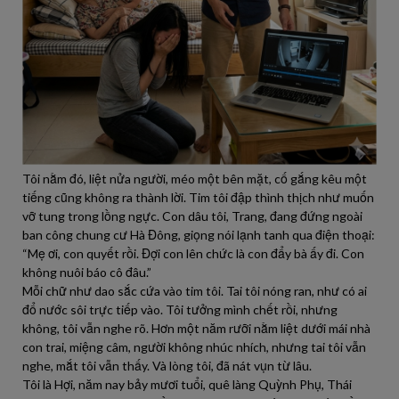
Tôi nằm đó, liệt nửa người, méo một bên mặt, cố gắng kêu một
tiếng cũng không ra thành lời. Tim tôi đập thình thịch như muốn
vỡ tung trong lồng ngực. Con dâu tôi, Trang, đang đứng ngoài
ban công chung cư Hà Đông, giọng nói lạnh tanh qua điện thoại:
“Mẹ ơi, con quyết rồi. Đợi con lên chức là con đẩy bà ấy đi. Con
không nuôi báo cô đâu.”
Mỗi chữ như dao sắc cứa vào tim tôi. Tai tôi nóng ran, như có ai
đổ nước sôi trực tiếp vào. Tôi tưởng mình chết rồi, nhưng
không, tôi vẫn nghe rõ. Hơn một năm rưỡi nằm liệt dưới mái nhà
con trai, miệng câm, người không nhúc nhích, nhưng tai tôi vẫn
nghe, mắt tôi vẫn thấy. Và lòng tôi, đã nát vụn từ lâu.
Tôi là Hợi, năm nay bảy mươi tuổi, quê làng Quỳnh Phụ, Thái