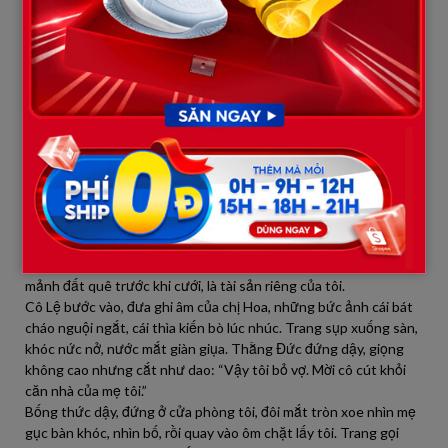
ngày liền nó ngồi nhà cô Lệ xem hết mọi thứ: Trang đặt cọc
dưỡng lão An Khang ngay trước mặt tôi, gọi điện cho người đàn
ông kia trong chính căn phòng kho chật hẹp, khoe sẽ đòi nửa
căn nhà.
Tối hôm ấy, Trang về muộn, mùi rượu nồng nặc lẫn nước hoa đắt
tiền. Thằng Đức mở laptop, để video chạy. Giọng Trang vang lên
rõ mồn một: “Mẹ sống thế này khổ cho cả nhà… Tuần sau người
ta đón mẹ… Anh ơi, em quyết rồi, hai tuần nữa em nộp đơn ly
hôn…”
Trang gào lên, lao tới với tay tắt laptop. Thằng Đức lạnh lùng:
“Em à, anh có thể tha chuyện dưỡng lão, nhưng ngoại tình,
ngược đãi mẹ, chiếm đoạt tài sản… Anh không tha được.” Nó đưa
ra sổ đỏ, sao kê ngân hàng – căn hộ này mua bằng tiền tôi bán
mảnh đất quê trước khi cưới, là tài sản riêng của tôi.
Cô Lệ bước vào, đưa ghi âm của chị Hoa, những bức ảnh cái bát
cháo nguội ngắt, cái thìa kiến bò lúc nhúc. Trang sụp xuống sàn,
khóc nức nở, nước mắt giàn giụa. Thằng Đức đứng dậy, giọng
không cao nhưng cắt như dao: “Vậy tôi bỏ vợ. Mời cô cút khỏi
căn nhà của mẹ tôi.”
Bống thức dậy, đứng ở cửa phòng tôi, đôi mắt tròn xoe nhìn mẹ
gục bàn khóc, nhìn bố, rồi quay vào ôm chặt lấy tôi. Trang gọi