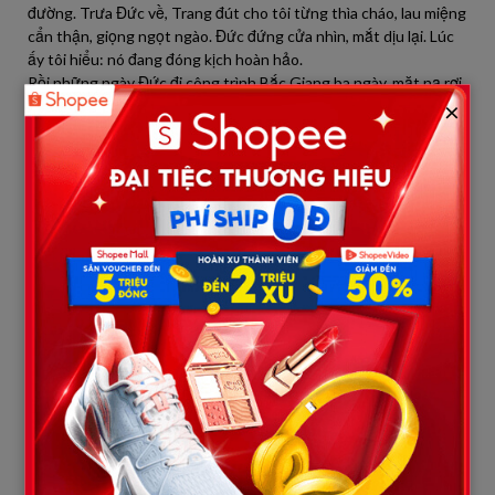
đường. Trưa Đức về, Trang đút cho tôi từng thìa cháo, lau miệng
cẩn thận, giọng ngọt ngào. Đức đứng cửa nhìn, mắt dịu lại. Lúc
ấy tôi hiểu: nó đang đóng kịch hoàn hảo.
Rồi những ngày Đức đi công trình Bắc Giang ba ngày, mặt nạ rơi
×
dần. Trang bưng bát cháo đặt cách xa, lạnh tanh: “Bà tự ăn đi.”
Khói cháo nguội dần, tôi nằm nhìn, nước mắt trào ra không kìm
được. Tối nó thay tã, kéo mạnh, da hông tôi rát bỏng. Nó lẩm
bẩm quay lưng: “Sống làm gì cho khổ người ta.” Sáu chữ ấy như
lưỡi dao cứa sâu vào tim già nát của tôi.
Những đêm sau, Trang mua máy mát-xa chân cắm cho tôi rồi
quên tắt. Tiếng máy vo vo suốt đêm, chân tôi tê buốt. Khuya
khuya nó ra ban công gọi mẹ ruột: “Mẹ ơi, con đang tranh phó
giám đốc. Đợi con lên là con đẩy bà ấy đi…” Tôi nằm nghe, tay
nắm chặt mép chăn, móng tay cắm vào da thịt đến rỉ máu. Ký ức
ùa về như sóng dữ: ngày cưới, nụ cười của Trang, lời khen của bà
con, giấc mơ về một mái ấm sum vầy. Tất cả tan vỡ.
Nhưng điều xảy ra sau đó mới thực sự khiến tôi sụp đổ hoàn
toàn. Thằng Đức về sớm hơn một ngày. Hóa ra nó
đã………………………..
lắp camera ẩn trong cái đồng hồ điện tử đầu giường tôi. Hai