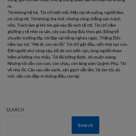
ra.
Tôi không hả hê. Tôi chỉ mệt mỏi. Mặt nạ rơi xuống, người đeo
nó cũng rơi. Tôi không tha thứ, nhưng cũng chẳng oán trách
nữa. Trách làm gì khi tim già này đã rách tả tơi. Tôi chỉ nằm
giường y tế nhìn ra sân, cây cau đung đưa theo gió. Bống kể
chuyện trường lớp, tôi đáp vài tiếng nghéo ngác. Thằng Đức
nắm tay tôi: “Mẹ ơi, con xin lỗi.” Tôi chỉ gật đầu, siết nhẹ tay con.
Đời người như sông sâu, kẻ dò còn biết cạn, lòng người nham
hiểm ai lường cho thấu. Tôi đã lường được, dù muộn màng.
Nhưng tôi vẫn còn con, còn cháu, còn làng xóm Quỳnh Phụ. Tôi
về nhà rồi. Cây cau vẫn xanh, sân gạch vẫn ấm. Và tim tôi, dù
nứt, vẫn còn đập vì những điều còn lại.
SEARCH
Search