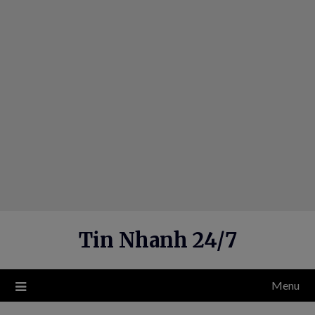
Skip
to
content
Tin Nhanh 24/7
Menu