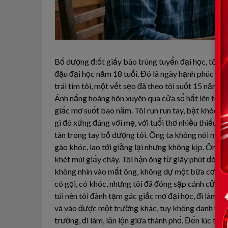
Bố dượng đ:ốt giấy báo trúng tuyển đại học, tôi h:
đậu đại học năm 18 tuổi. Đó là ngày hạnh phúc nhất 
trái tim tôi, một vết sẹo đã theo tôi suốt 15 năm. 
Ánh nắng hoàng hôn xuyên qua cửa sổ hắt lên tờ gi
giấc mơ suốt bao năm. Tôi run run tay, bật khóc vì
gì đó xứng đáng với mẹ, với tuổi thơ nhiều thiếu th
tàn trong tay bố dượng tôi. Ông ta không nói một lờ
gào khóc, lao tới giằng lại nhưng không kịp. Ông th
khét mùi giấy cháy. Tôi hận ông từ giây phút đó. H
không nhìn vào mắt ông, không dự một bữa cơm gia
có gọi, có khóc, nhưng tôi đã đóng sập cánh cửa vớ
túi nên tôi đành tạm gác giấc mơ đại học, đi làm th
và vào được một trường khác, tuy không danh tiếng
trường, đi làm, lăn lộn giữa thành phố. Đến lúc tô