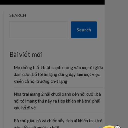
SEARCH
Search
Bài viết mới
Mẹ chồng h:ấ-t b;át ca;nh n:óng vào mẹ tôi giữa
đám cưới, bố tôi im lặng đứng dậy làm một việc
khiến cả hội trường ch-t lặng
Nhà trai mang 2 nải chuối xanh đến hỏi cưới, bà
nội tôi mang thứ này ra tiếp khiến nhà trai phải
xấu hổ đi về
Bà chủ giàu có và chiếc bẫy tình ái khiến trai trẻ
hám tiền mê muội sa lưới