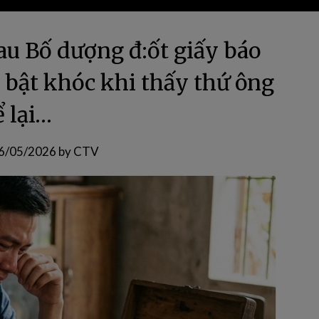
au Bố dượng đ:ốt giấy báo
i bật khóc khi thấy thứ ông
ể lại…
6/05/2026
by
CTV