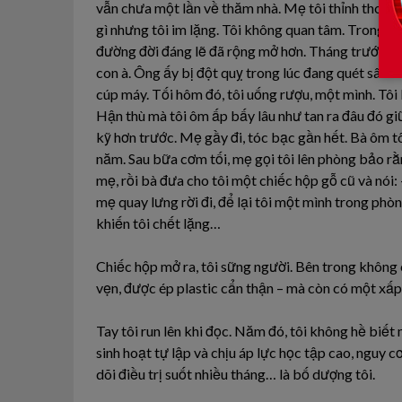
vẫn chưa một lần về thăm nhà. Mẹ tôi thỉnh thoảng
gì nhưng tôi im lặng. Tôi không quan tâm. Trong tô
đường đời đáng lẽ đã rộng mở hơn. Tháng trước, mẹ
con à. Ông ấy bị đột quỵ trong lúc đang quét sân. 
cúp máy. Tối hôm đó, tôi uống rượu, một mình. Tôi
Hận thù mà tôi ôm ấp bấy lâu như tan ra đâu đó giữ
kỹ hơn trước. Mẹ gầy đi, tóc bạc gần hết. Bà ôm tô
năm. Sau bữa cơm tối, mẹ gọi tôi lên phòng bảo r
mẹ, rồi bà đưa cho tôi một chiếc hộp gỗ cũ và nói: 
mẹ quay lưng rời đi, để lại tôi một mình trong phò
khiến tôi chết lặng…
Chiếc hộp mở ra, tôi sững người. Bên trong không 
vẹn, được ép plastic cẩn thận – mà còn có một xấp h
Tay tôi run lên khi đọc. Năm đó, tôi không hề biết
sinh hoạt tự lập và chịu áp lực học tập cao, nguy 
dõi điều trị suốt nhiều tháng… là bố dượng tôi.