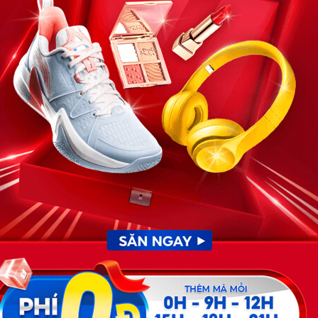
ận ông 15 năm rồi bật khóc khi thấy thứ ông để lại… Tôi
đời tôi, cũng là ngày định hình nên vết sẹo lớn nhất trong
Tôi vẫn nhớ như in buổi chiều định mệnh năm tôi 18 tuổi.
ấy báo trúng tuyển đại học – ngôi trường mà tôi đã ôm
 hạnh phúc. Đó là lần đầu tiên tôi thấy mình làm được điều
ốn. Nhưng chỉ vài tiếng sau, tờ giấy đó đã hóa thành tro
i, chỉ nhìn tôi bằng ánh mắt lạnh lùng rồi châm lửa. Tôi
ản nhiên quay đi, để tôi ngồi sụp xuống sàn, bàn tay còn
ận đến mức trong 15 năm, tôi không gọi ông là “bố”,
 đình nào có mặt ông. Tôi rời khỏi nhà ngay sau đó. Mẹ
i quá khứ. Vì rời khỏi nhà trong tình trạng không xu dính
uê để trang trải cuộc sống trước. Một năm sau, tôi thi lại
 bằng ngôi trường đầu tiên, nhưng vẫn là đại học. Tôi ra
i có một cuộc sống đủ đầy, mua được căn chung cư nhỏ, tôi