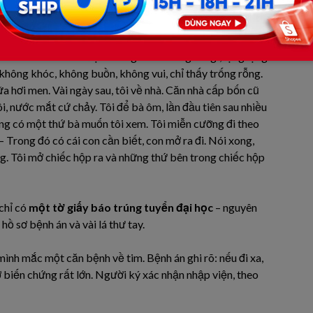
 gọi điện, nói bố dượng dạo này yếu rồi, chẳng ăn được
i, ông là kẻ giết chết ước mơ của mình, kẻ cướp đi con
 gọi điện cho tôi với giọng run run: – Ông ấy… mất rồi
Con có thể về nhà được không? Tôi không nói gì, lặng lặng
 không khóc, không buồn, không vui, chỉ thấy trống rỗng.
a hơi men. Vài ngày sau, tôi về nhà. Căn nhà cấp bốn cũ
i, nước mắt cứ chảy. Tôi để bà ôm, lần đầu tiên sau nhiều
ằng có một thứ bà muốn tôi xem. Tôi miễn cưỡng đi theo
– Trong đó có cái con cần biết, con mở ra đi. Nói xong,
ng. Tôi mở chiếc hộp ra và những thứ bên trong chiếc hộp
chỉ có
một tờ giấy báo trúng tuyển đại học
– nguyên
ồ sơ bệnh án và vài lá thư tay.
 mình mắc một căn bệnh về tim. Bệnh án ghi rõ: nếu đi xa,
cơ biến chứng rất lớn. Người ký xác nhận nhập viện, theo