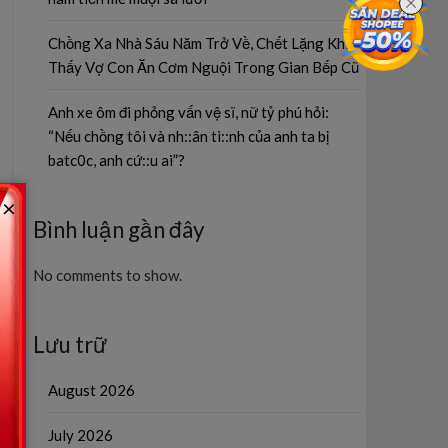
Chồng Xa Nhà Sáu Năm Trở Về, Chết Lặng Khi
Thấy Vợ Con Ăn Cơm Nguội Trong Gian Bếp Cũ
Anh xe ôm đi phỏng vấn vệ sĩ, nữ tỷ phú hỏi:
“Nếu chồng tôi và nh::ân tì::nh của anh ta bị
batc0c, anh cứ::u ai”?
×
Bình luận gần đây
No comments to show.
Lưu trữ
August 2026
July 2026