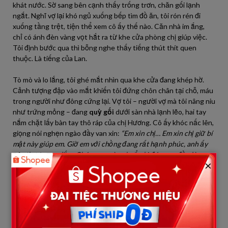
khát nước. Sờ sang bên cạnh thấy trống trơn, chăn gối lạnh
ngắt. Nghĩ vợ lại khó ngủ xuống bếp tìm đồ ăn, tôi rón rén đi
xuống tầng trệt, tiện thể xem cô ấy thế nào. Căn nhà im ắng,
chỉ có ánh đèn vàng vọt hắt ra từ khe cửa phòng chị giúp việc.
Tôi định bước qua thì bỗng nghe thấy tiếng thút thít quen
thuộc. Là tiếng của Lan.
Tò mò và lo lắng, tôi ghé mắt nhìn qua khe cửa đang khép hờ.
Cảnh tượng đập vào mắt khiến tôi đứng chôn chân tại chỗ, máu
trong người như đông cứng lại. Vợ tôi – người vợ mà tôi nâng niu
như trứng mỏng – đang
quỳ gối
dưới sàn nhà lạnh lẽo, hai tay
nắm chặt lấy bàn tay thô ráp của chị Hương. Cô ấy khóc nấc lên,
giọng nói nghẹn ngào đầy van xin:
“Em xin chị… Em xin chị giữ bí
mật này giúp em. Giờ em với chồng đang rất hạnh phúc, anh ấy
yêu thương em lắm. Chúng em còn chuẩn bị đón con đầu lòng.
×
Chuyện cũ qua rồi, em hối hận lắm rồi… Chị cầm lấy số tiền này
đi, coi như em xin chị im lặng.”
Tôi thấy chị Hương cầm xấp tiền dày cộp, thở dài rồi gật
đầu:
“Thôi được rồi, cô đứng lên đi. Bầu bí mà quỳ thế này động
thai đấy. Tôi sẽ không nói gì đâu.”
Tôi lảo đảo lùi lại, cố gắng