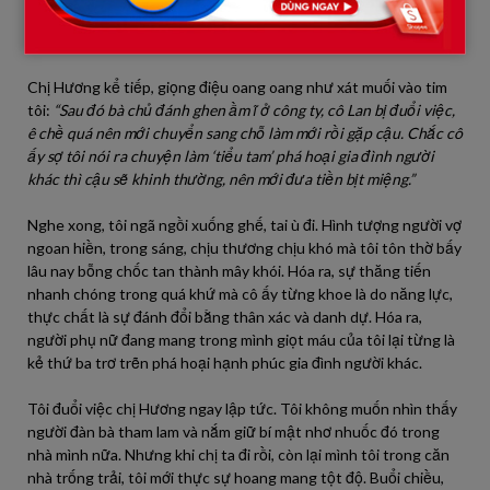
lần thấy cô ấy lén lút về nhà ông chủ khi bà chủ đi vắng, hai
người họ ôm ấp, làm những chuyện… ngay tại phòng khách.”
Chị Hương kể tiếp, giọng điệu oang oang như xát muối vào tim
tôi:
“Sau đó bà chủ đánh ghen ầm ĩ ở công ty, cô Lan bị đuổi việc,
ê chề quá nên mới chuyển sang chỗ làm mới rồi gặp cậu. Chắc cô
ấy sợ tôi nói ra chuyện làm ‘tiểu tam’ phá hoại gia đình người
khác thì cậu sẽ khinh thường, nên mới đưa tiền bịt miệng.”
Nghe xong, tôi ngã ngồi xuống ghế, tai ù đi. Hình tượng người vợ
ngoan hiền, trong sáng, chịu thương chịu khó mà tôi tôn thờ bấy
lâu nay bỗng chốc tan thành mây khói. Hóa ra, sự thăng tiến
nhanh chóng trong quá khứ mà cô ấy từng khoe là do năng lực,
thực chất là sự đánh đổi bằng thân xác và danh dự. Hóa ra,
người phụ nữ đang mang trong mình giọt máu của tôi lại từng là
kẻ thứ ba trơ trẽn phá hoại hạnh phúc gia đình người khác.
Tôi đuổi việc chị Hương ngay lập tức. Tôi không muốn nhìn thấy
người đàn bà tham lam và nắm giữ bí mật nhơ nhuốc đó trong
nhà mình nữa. Nhưng khi chị ta đi rồi, còn lại mình tôi trong căn
nhà trống trải, tôi mới thực sự hoang mang tột độ. Buổi chiều,