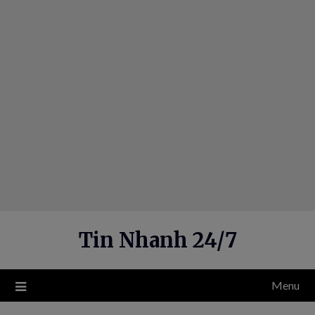
Skip
to
content
Tin Nhanh 24/7
Menu