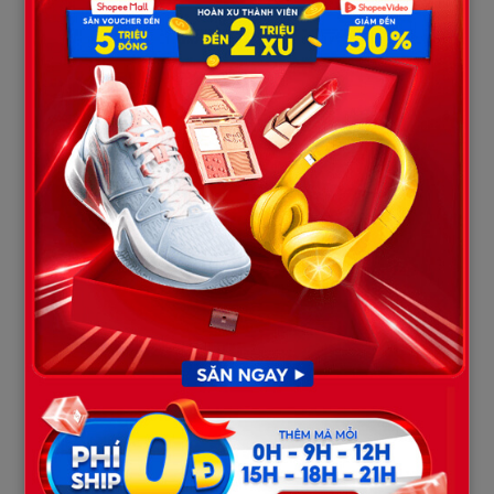
không phát ra tiếng động rồi chạy biến về phòng ngủ. Tim tôi
đập loạn nhịp, đầu óc quay cuồng với hàng vạn câu hỏi. Lan có bí
mật gì? Tại sao phải quỳ gối? Tại sao phải đưa tiền bịt miệng?
Sáng hôm sau, Lan tỏ ra bình thường như chưa có chuyện gì xảy
ra, nhưng đôi mắt sưng húp đã tố cáo tất cả. Đợi vợ đi khám thai
định kỳ (tôi lấy cớ bận họp đột xuất không đưa đi được), tôi gọi
giật chị Hương vào phòng làm việc. Tôi ném lên bàn một xấp tiền
lớn, giọng lạnh lùng:
“Tôi biết tối qua vợ tôi đưa chị 30 triệu. Ở
đây tôi có 60 triệu. Chị cầm lấy và nói cho tôi biết sự thật, hoặc
là cuốn gói ra khỏi nhà tôi ngay lập tức và đừng hòng xin được
việc ở đâu tại cái đất này nữa.”
Chị Hương nhìn số tiền, ánh mắt sáng lên, sự “trung thành” tối
qua với vợ tôi nhanh chóng bay biến. Chị ta cầm tiền, chép
miệng rồi kể lại tất cả. Hóa ra, trước khi quen tôi, Lan từng làm
thư ký cho một giám đốc công ty xây dựng – đó chính là ông chủ
cũ của chị Hương.
“Cậu không biết đâu,”
chị Hương chép
miệng,
“Vợ cậu nhìn hiền lành thế thôi chứ ngày xưa ghê gớm
lắm. Ông chủ cũ của tôi đã có vợ con đề huề, nhưng cô Lan vẫn
bất chấp lao vào. Cô ấy cặp kè với sếp để được thăng chức,
được nâng đỡ trong công việc. Tôi làm giúp việc ở đó, bao nhiêu