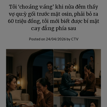
Tôi ‘cho:áng v:áng’ khi nửa đêm thấy
vợ qu::ỳ gối trước mặt osin, phải bỏ ra
60 triệu đồng, tôi mới biết được bí mật
c:ay đắ:ng phía sau
Posted on
24/04/2026
by
CTV