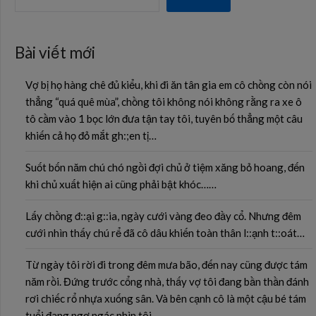
Bài viết mới
Vợ bị họ hàng chê đủ kiểu, khi đi ăn tân gia em cô chồng còn nói
thẳng “quá quê mùa”, chồng tôi không nói không rằng ra xe ô
tô cầm vào 1 bọc lớn đưa tận tay tôi, tuyên bố thẳng một câu
khiến cả họ đỏ mắt gh:;en tị…
Suốt bốn năm chú chó ngồi đợi chủ ở tiệm xăng bỏ hoang, đến
khi chủ xuất hiện ai cũng phải bật khóc……
Lấy chồng đ::ại g::ia, ngày cưới vàng đeo đầy cổ. Nhưng đêm
cưới nhìn thấy chú rể đã cô dâu khiến toàn thân l::ạnh t::oát…
Từ ngày tôi rời đi trong đêm mưa bão, đến nay cũng được tám
năm rồi. Đứng trước cổng nhà, thấy vợ tôi đang bần thần đánh
rơi chiếc rổ nhựa xuống sân. Và bên cạnh cô là một cậu bé tám
tuổi đang ngơ ngác nhìn tôi…..