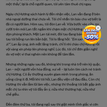
một thấy”, lại là chỗ người quen, tôi yên tâm thuê chị ngay.
Ngày chị Hương xách hành lý đến nhận việc, Lan vẫn đang ở bên
nhà ngoại dưỡng thai chưa về. Tôi chỉ nhắn tin báo cho vợ biết là
đã có người làm. Hôm sau, tôi đón Lan về. Vừa bước vào cửa, nụ
cười trên môi Lan tắt ngấm khi chạm mặt chị Hương đang lau
dọn phòng khách. Mặt Lan tái mét, đôi tay đang bám vào cánh
tay tôi bỗng run lên bần bật. Tôi lo lắng hỏi:
“Em sao thế? Mệt
à?”
. Lan ấp úng, ánh mắt lảng tránh, chỉ lí nhí chào chị Hương rồi
vội vàng xin phép lên phòng nghỉ. Lúc đó, tôi chỉ đơn giản nghĩ
do vợ mệt vì thai nghén nên không để tâm lắm.
Nhưng những ngày sau đó, không khí trong nhà trở nên kỳ quặc.
Lan – một người vốn hòa đồng, vui vẻ – lại luôn tìm cách né tránh
chị Hương. Cô ấy thường xuyên giam mình trong phòng, ăn
uống cũng ít đi. Mỗi khi tôi hỏi, Lan đều viện cớ đau đầu. Còn chị
Hương thì vẫn lầm lũi làm việc, nhưng thi thoảng tôi bắt gặp ánh
mắt chị ta nhìn vợ tôi đầy ẩn ý, nửa như thương hại, nửa như
chế giễu.
Đến đêm thứ ba, tôi đang ngủ say thì giật mình tỉnh giấc vì cơn