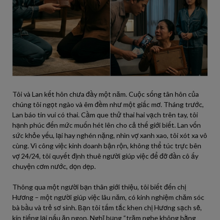
Tôi và Lan kết hôn chưa đầy một năm. Cuộc sống tân hôn của
chúng tôi ngọt ngào và êm đềm như một giấc mơ. Tháng trước,
Lan báo tin vui có thai. Cầm que thử thai hai vạch trên tay, tôi
hạnh phúc đến mức muốn hét lên cho cả thế giới biết. Lan vốn
sức khỏe yếu, lại hay nghén nặng, nhìn vợ xanh xao, tôi xót xa vô
cùng. Vì công việc kinh doanh bận rộn, không thể túc trực bên
vợ 24/24, tôi quyết định thuê người giúp việc để đỡ đần cô ấy
chuyện cơm nước, dọn dẹp.
Thông qua một người bạn thân giới thiệu, tôi biết đến chị
Hương – một người giúp việc lâu năm, có kinh nghiệm chăm sóc
bà bầu và trẻ sơ sinh. Bạn tôi tấm tắc khen chị Hương sạch sẽ,
kín tiếng lại nấu ăn ngon. Nghĩ bụng “trăm nghe không bằng