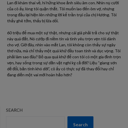
Lan đi khám thai về, hí hửng khoe ảnh siêu âm con. Nhìn nụ cười
của cô ấy, lòng tôi quặn thắt. Tôi muốn lao đến ôm vợ, nhưng
trong đầu lại hiện lên những lời kể trần trụi của chị Hương. Tôi
thấy ghê tởm, thấy bị lừa dối.
60 triệu để mua một sự thật, nhưng cái giá phải trả cho sự thật
này quá đắt. Nó cướp đi niềm tin và tình yêu trọn vẹn tôi dành
cho vợ. Giờ đây, nhìn vào mắt Lan, tôi không còn thấy sự ngây
thơ nữa, mà chỉ thấy một quá khứ đầy toan tính và dục vọng. Tôi
phải làm sao đây? Bỏ qua quá khứ để con tôi có một gia đình trọn
vẹn, hay sống trong sự dằn vặt nghi kỵ cả đời? Liệu “giang sơn
dễ đổi, bản tính khó dời”, cô ấy có thực sự đã thay đổi hay chỉ
đang diễn một vai mới hoàn hảo hơn?
SEARCH
Search