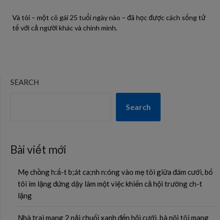
Và tôi – một cô gái 25 tuổi ngày nào – đã học được cách sống tử
tế với cả người khác và chính mình.
SEARCH
Search
Bài viết mới
Mẹ chồng h:ấ-t b;át ca;nh n:óng vào mẹ tôi giữa đám cưới, bố
tôi im lặng đứng dậy làm một việc khiến cả hội trường ch-t
lặng
Nhà trai mang 2 nải chuối xanh đến hỏi cưới, bà nội tôi mang