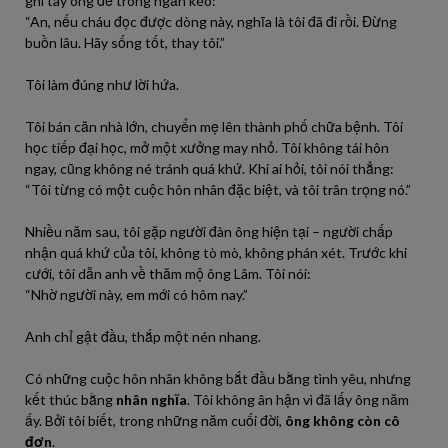
ghi tay ông để trong ngăn kéo:
“An, nếu cháu đọc được dòng này, nghĩa là tôi đã đi rồi. Đừng
buồn lâu. Hãy sống tốt, thay tôi.”
Tôi làm đúng như lời hứa.
Tôi bán căn nhà lớn, chuyển mẹ lên thành phố chữa bệnh. Tôi
học tiếp đại học, mở một xưởng may nhỏ. Tôi không tái hôn
ngay, cũng không né tránh quá khứ. Khi ai hỏi, tôi nói thẳng:
“Tôi từng có một cuộc hôn nhân đặc biệt, và tôi trân trọng nó.”
Nhiều năm sau, tôi gặp người đàn ông hiện tại – người chấp
nhận quá khứ của tôi, không tò mò, không phán xét. Trước khi
cưới, tôi dẫn anh về thăm mộ ông Lâm. Tôi nói:
“Nhờ người này, em mới có hôm nay.”
Anh chỉ gật đầu, thắp một nén nhang.
Có những cuộc hôn nhân không bắt đầu bằng tình yêu, nhưng
kết thúc bằng
nhân nghĩa
. Tôi không ân hận vì đã lấy ông năm
ấy. Bởi tôi biết, trong những năm cuối đời,
ông không còn cô
đơn
.