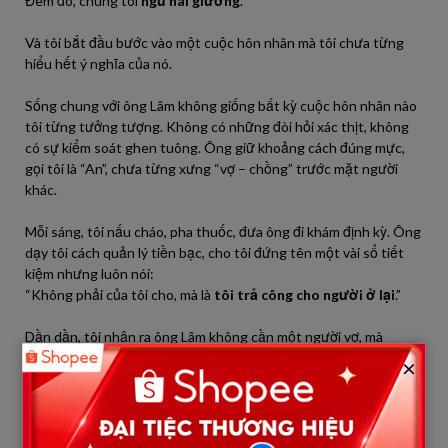
Đêm đó, chúng tôi
ngủ hai giường
.
Và tôi bắt đầu bước vào một cuộc hôn nhân mà tôi chưa từng
hiểu hết ý nghĩa của nó.
Sống chung với ông Lâm không giống bất kỳ cuộc hôn nhân nào
tôi từng tưởng tượng. Không có những đòi hỏi xác thịt, không
có sự kiểm soát ghen tuông. Ông giữ khoảng cách đúng mực,
gọi tôi là “An”, chưa từng xưng “vợ – chồng” trước mặt người
khác.
Mỗi sáng, tôi nấu cháo, pha thuốc, đưa ông đi khám định kỳ. Ông
dạy tôi cách quản lý tiền bạc, cho tôi đứng tên một vài sổ tiết
kiệm nhưng luôn nói:
“Không phải của tôi cho, mà là
tôi trả công cho người ở lại
.”
Dần dần, tôi nhận ra ông Lâm không cần một người vợ, mà
cần
một gia đình
.
×
Ông kể về người vợ quá cố – bà mất vì ung thư, những năm cuối
đời đau đớn và cô độc giống ông bây giờ. Con trai ông trách cha
nhu nhược, bỏ đi nước ngoài, cắt liên lạc hơn mười năm. Căn nhà