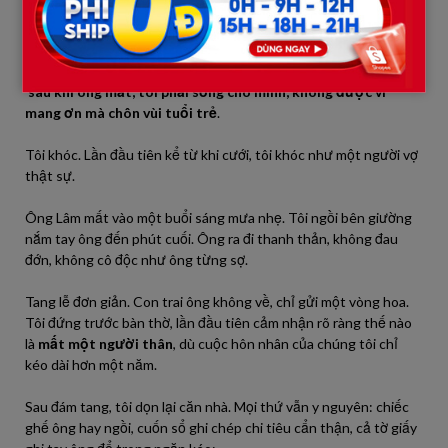
này vì tôi
.”
Tối hôm đó, ông đưa cho tôi một tập hồ sơ. Trong đó là di chúc:
toàn bộ tài sản chia cho tôi và mẹ tôi, kèm điều kiện duy nhất –
sau khi ông mất, tôi phải sống cho mình, không được vì
mang ơn mà chôn vùi tuổi trẻ
.
Tôi khóc. Lần đầu tiên kể từ khi cưới, tôi khóc như một người vợ
thật sự.
Ông Lâm mất vào một buổi sáng mưa nhẹ. Tôi ngồi bên giường
nắm tay ông đến phút cuối. Ông ra đi thanh thản, không đau
đớn, không cô độc như ông từng sợ.
Tang lễ đơn giản. Con trai ông không về, chỉ gửi một vòng hoa.
Tôi đứng trước bàn thờ, lần đầu tiên cảm nhận rõ ràng thế nào
là
mất một người thân
, dù cuộc hôn nhân của chúng tôi chỉ
kéo dài hơn một năm.
Sau đám tang, tôi dọn lại căn nhà. Mọi thứ vẫn y nguyên: chiếc
ghế ông hay ngồi, cuốn sổ ghi chép chi tiêu cẩn thận, cả tờ giấy