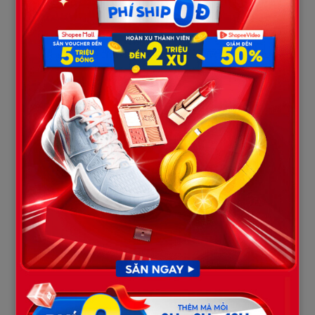
này từng rất đông tiếng cười, rồi trống rỗng đến đáng sợ.
Hàng xóm vẫn xì xào. Có người cố tình buông lời cay nghiệt. Tôi
từng tủi thân đến bật khóc trong bếp. Nhưng ông Lâm nghe
thấy, chỉ nói nhẹ:
“Nếu cháu hối hận, tôi sẽ viết đơn ly hôn ngay.”
Chính câu nói đó khiến tôi ở lại.
Tôi bắt đầu xem ông như người thân. Khi ông sốt cao giữa đêm,
tôi hoảng loạn gọi cấp cứu. Khi ông ngồi hàng giờ nhìn di ảnh vợ,
tôi lặng lẽ pha trà, không hỏi. Chúng tôi sống như hai con người
nương tựa nhau giữa cuối – đầu hai chặng đời.
Cho đến một ngày, ông ngất xỉu trong phòng tắm.
Bác sĩ nói ông bị suy tim nặng, thời gian không còn nhiều. Tôi
ký giấy điều trị mà tay run bần bật. Lúc tỉnh lại, ông nắm tay tôi,
lần đầu tiên gọi tôi là “vợ”.
“An à, tôi không sợ chết. Tôi chỉ sợ
cháu bị kẹt trong cuộc đời