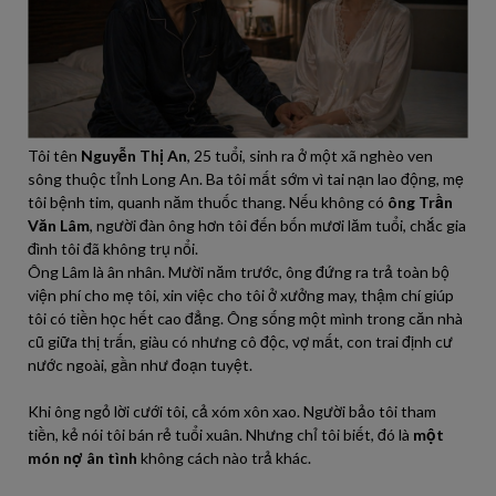
Tôi tên
Nguyễn Thị An
, 25 tuổi, sinh ra ở một xã nghèo ven
sông thuộc tỉnh Long An. Ba tôi mất sớm vì tai nạn lao động, mẹ
tôi bệnh tim, quanh năm thuốc thang. Nếu không có
ông Trần
Văn Lâm
, người đàn ông hơn tôi đến bốn mươi lăm tuổi, chắc gia
đình tôi đã không trụ nổi.
Ông Lâm là ân nhân. Mười năm trước, ông đứng ra trả toàn bộ
viện phí cho mẹ tôi, xin việc cho tôi ở xưởng may, thậm chí giúp
tôi có tiền học hết cao đẳng. Ông sống một mình trong căn nhà
cũ giữa thị trấn, giàu có nhưng cô độc, vợ mất, con trai định cư
nước ngoài, gần như đoạn tuyệt.
Khi ông ngỏ lời cưới tôi, cả xóm xôn xao. Người bảo tôi tham
tiền, kẻ nói tôi bán rẻ tuổi xuân. Nhưng chỉ tôi biết, đó là
một
món nợ ân tình
không cách nào trả khác.