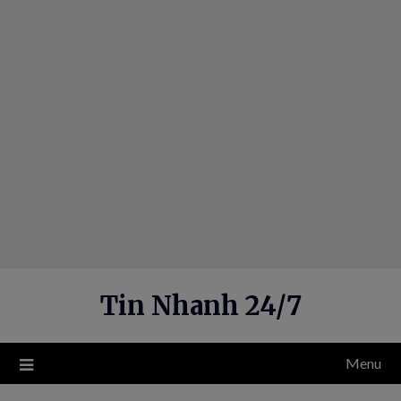
Skip
to
content
Tin Nhanh 24/7
Menu