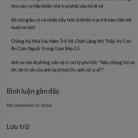
thứ này ra tiếp khiến nhà trai phải xấu hổ đi về
Bà chủ giàu có và chiếc bẫy tình ái khiến trai trẻ hám tiền mê
muội sa lưới
Chồng Xa Nhà Sáu Năm Trở Về, Chết Lặng Khi Thấy Vợ Con
Ăn Cơm Nguội Trong Gian Bếp Cũ
Anh xe ôm đi phỏng vấn vệ sĩ, nữ tỷ phú hỏi: “Nếu chồng tôi và
nh::ân tì::nh của anh ta bị batc0c, anh cứ::u ai”?
Bình luận gần đây
No comments to show.
Lưu trữ