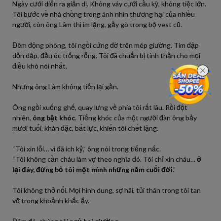
Ngày cưới diễn ra giản dị. Không váy cưới cầu kỳ, không tiệc lớn.
Tôi bước về nhà chồng trong ánh nhìn thương hại của nhiều
người, còn ông Lâm thì im lặng, gầy gò trong bộ vest cũ.
Đêm động phòng, tôi ngồi cứng đờ trên mép giường. Tim đập
dồn dập, đầu óc trống rỗng. Tôi đã chuẩn bị tinh thần cho mọi
điều khó nói nhất.
Nhưng ông Lâm không tiến lại gần.
Ông ngồi xuống ghế, quay lưng về phía tôi rất lâu. Rồi đột
nhiên,
ông bật khóc
. Tiếng khóc của một người đàn ông bảy
mươi tuổi, khàn đặc, bất lực, khiến tôi chết lặng.
“Tôi xin lỗi… vì đã ích kỷ,” ông nói trong tiếng nấc.
“Tôi không cần cháu làm vợ theo nghĩa đó. Tôi chỉ xin cháu…
ở
lại đây, đừng bỏ tôi một mình những năm cuối đời
.”
Tôi không thở nổi. Mọi hình dung, sợ hãi, tủi thân trong tôi tan
vỡ trong khoảnh khắc ấy.