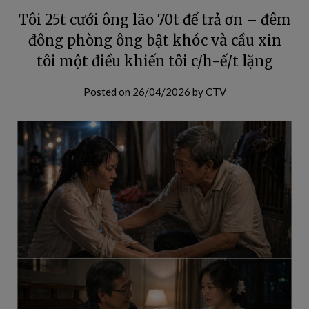
Tôi 25t cưới ông lão 70t để trả ơn – đêm
đông phòng ông bật khóc và cầu xin
tôi một điều khiến tôi c/h-ế/t lặng
Posted on
26/04/2026
by
CTV