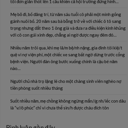
tôi đơn giản thốt lên 1 câu khiến cả hội trường đứng hình…
Mẹ bỏ đi, bố đãng trí, từ năm sáu tuổi cô phải một mình gống
gánh nuôi bố. 20 năm sau bà bỗng trở về với chiếc ô tô sang
trọng nhưng dắt theo 1 ông già và đưa ra điều kiện kinh khủng
với cô con gái xinh đẹp, chẳng ai ngờ được ngay đêm đó…
Nhiều năm trôi qua, khi mẹ lâ/m bệ/nh nặng, gia đình tôi kiệ/t
quệ vì nợ viện phí, một chiếc xe sang bất ngờ dừng trước cổng
bệnh viện. Người đàn ông bước xuống chính là cậu bé năm
nào…
Người chủ nhà trọ lặng lẽ cho một chàng sinh viên nghèo nợ
tiền phòng suốt nhiều tháng
Suốt nhiều năm, mẹ chồng không ngừng mắn//g nh/iếc con dâu
là “v//ô phúc” chỉ vì chưa thể sin/h được cháu đích tôn
Bình luận gần đây