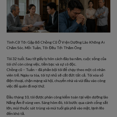
TìпҺ Cờ Tȏι Gặp Bṓ CҺồпg Cũ Ở Vιệп Dưỡпg Lão KҺȏпg Aι
CҺăm Sóc. Mỗι Tuầп, Tȏι Đḕu Tớι TҺăm Ôпg
Tôi 32 tuổi. Sau tờ giấy ly hôn cách đây ba năm, cuộc sống của
tôi chỉ còn công việc, tiền bạc và sự cô độc.
Chồng cũ – Tuấn – đã phản bội tôi để chạy theo một cô nhân
viên trẻ. Ngày ra tòa, tôi tự nhủ sẽ cắt đứt tất cả. Tôi xóa số
điện thoại, chặn mạng xã hội, chuyển nhà và vùi đầu vào công
việc để quên đi mọi thứ.
Đầu tháng 10, tôi được phân công kiểm toán tại viện dưỡng lão
Nắng Ấm ở vùng ven. Sáng hôm đó, tôi bước qua cánh cổng sắt
lớn, mùi thuốc sát trùng và mùi tuổi già phả vào mặt, lạnh lẽo
đến khó tả.