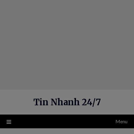
Skip
to
content
Tin Nhanh 24/7
Menu