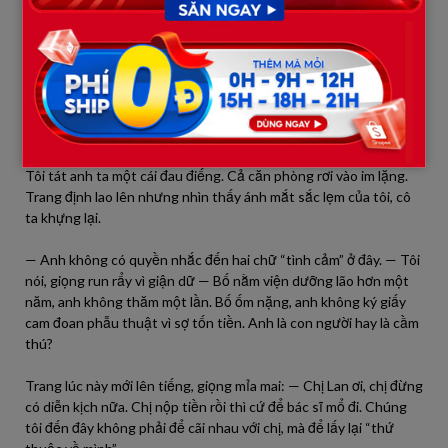
Tuấn cười nhạt, ánh mắt lờ đờ: — Cô hay thật đấy, Lan. Cô định
dùng 500 triệu này để mua lòng thiên hạ, để chứng minh tôi là
đứa con bất hiếu à? Cô lấy đâu ra số tiền đó? Hay lại đi cặp kè với
đại gia nào rồi?
“Chát!”
Tôi tát anh ta một cái đau điếng. Cả căn phòng rơi vào im lặng.
Trang định lao lên nhưng nhìn thấy ánh mắt sắc lẹm của tôi, cô
ta khựng lại.
— Anh không có quyền nhắc đến hai chữ “tình cảm” ở đây. — Tôi
nói, giọng run rẩy vì giận dữ — Bố nằm viện dưỡng lão hơn một
năm, anh không thăm một lần. Bố ốm nặng, anh không ký giấy
cam đoan phẫu thuật vì sợ tốn tiền. Anh là con người hay là cầm
thú?
Trang lúc này mới lên tiếng, giọng mỉa mai: — Chị Lan ơi, chị đừng
có diễn kịch nữa. Chị nộp tiền rồi thì cứ để bác sĩ mổ đi. Chúng
tôi đến đây không phải để cãi nhau với chị, mà để lấy lại “thứ