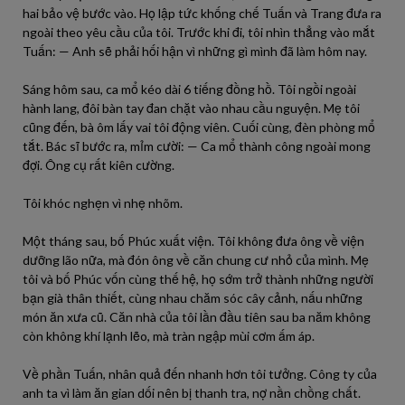
hai bảo vệ bước vào. Họ lập tức khống chế Tuấn và Trang đưa ra
ngoài theo yêu cầu của tôi. Trước khi đi, tôi nhìn thẳng vào mắt
Tuấn: — Anh sẽ phải hối hận vì những gì mình đã làm hôm nay.
Sáng hôm sau, ca mổ kéo dài 6 tiếng đồng hồ. Tôi ngồi ngoài
hành lang, đôi bàn tay đan chặt vào nhau cầu nguyện. Mẹ tôi
cũng đến, bà ôm lấy vai tôi động viên. Cuối cùng, đèn phòng mổ
tắt. Bác sĩ bước ra, mỉm cười: — Ca mổ thành công ngoài mong
đợi. Ông cụ rất kiên cường.
Tôi khóc nghẹn vì nhẹ nhõm.
Một tháng sau, bố Phúc xuất viện. Tôi không đưa ông về viện
dưỡng lão nữa, mà đón ông về căn chung cư nhỏ của mình. Mẹ
tôi và bố Phúc vốn cùng thế hệ, họ sớm trở thành những người
bạn già thân thiết, cùng nhau chăm sóc cây cảnh, nấu những
món ăn xưa cũ. Căn nhà của tôi lần đầu tiên sau ba năm không
còn không khí lạnh lẽo, mà tràn ngập mùi cơm ấm áp.
Về phần Tuấn, nhân quả đến nhanh hơn tôi tưởng. Công ty của
anh ta vì làm ăn gian dối nên bị thanh tra, nợ nần chồng chất.