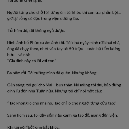
Tôi đứng chết lặng.
Người từng che chở tôi, từng ôm tôi khóc khi con trai phản bội…
giờ lại sống cô độc trong viện dưỡng lão.
Tối hôm đó, tôi không ngủ được.
Hình ảnh bố Phúc cứ ám ảnh tôi. Tôi nhớ ngày mình rời khỏi nhà,
ông đã chạy theo, nhét vào tay tôi 50 triệu – toàn bộ tiền lương
hưu – và nói:
“Gia đình này có lỗi với con.”
Ba năm rồi. Tôi tưởng mình đã quên. Nhưng không.
Gần sáng, tôi gọi cho Mai – bạn thân. Nó mắng tôi dại, bảo đừng
dính líu đến nhà Tuấn nữa. Nhưng tôi chỉ nói một câu:
“Tao không lo cho nhà nó. Tao chỉ lo cho người từng cứu tao.”
Sáng hôm sau, tôi dậy sớm nấu canh gà táo đỏ, mang đến viện.
Khi tôi gọi “bố”, ông bật khóc.