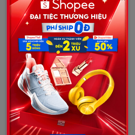
Chiều hôm đó, tôi gom hết tiền của mình và mẹ, đủ 500 triệu,
nộp viện.
Đêm trước ngày mổ, tai họa ập đến…………………………………………
Đêm trước ngày mổ, một cơn bão lớn bất ngờ đổ bộ vào thành
phố. Tiếng gió rít qua khe cửa bệnh viện nghe như tiếng gào
thét của định mệnh. Tôi ngồi bên giường bệnh, nắm chặt bàn
tay khô héo của bố Phúc. Ông đang thiếp đi sau khi dùng thuốc
an thần, hơi thở nhọc nhằn nhưng gương mặt đã bớt đi vẻ u sầu.
Đúng lúc đó, cánh cửa phòng bệnh bật mở. Tuấn bước vào, quần
áo xộc xệch, nồng nặc mùi rượu và nước hoa. Theo sau anh ta là
Trang – người phụ nữ đã phá nát cuộc hôn nhân của tôi. Cô ta
diện một bộ đầm đỏ rực rỡ, đối lập hoàn toàn với không khí u ám
nơi đây.
Tuấn lao đến, định nắm lấy tay bố nhưng tôi đứng bật dậy, chặn
trước mặt anh ta.
— Anh đến đây làm gì? — Tôi gằn giọng.