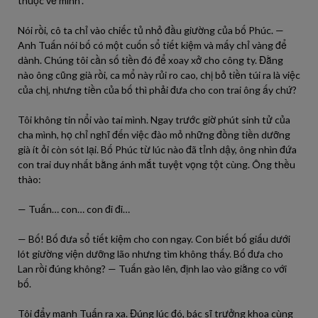
thuộc về mình”.
Nói rồi, cô ta chỉ vào chiếc tủ nhỏ đầu giường của bố Phúc. —
Anh Tuấn nói bố có một cuốn sổ tiết kiệm và mấy chỉ vàng để
dành. Chúng tôi cần số tiền đó để xoay xở cho công ty. Đằng
nào ông cũng già rồi, ca mổ này rủi ro cao, chị bỏ tiền túi ra là việc
của chị, nhưng tiền của bố thì phải đưa cho con trai ông ấy chứ?
Tôi không tin nổi vào tai mình. Ngay trước giờ phút sinh tử của
cha mình, họ chỉ nghĩ đến việc đào mỏ những đồng tiền dưỡng
già ít ỏi còn sót lại. Bố Phúc từ lúc nào đã tỉnh dậy, ông nhìn đứa
con trai duy nhất bằng ánh mắt tuyệt vọng tột cùng. Ông thều
thào:
— Tuấn… con… con đi đi…
— Bố! Bố đưa sổ tiết kiệm cho con ngay. Con biết bố giấu dưới
lót giường viện dưỡng lão nhưng tìm không thấy. Bố đưa cho
Lan rồi đúng không? — Tuấn gào lên, định lao vào giằng co với
bố.
Tôi đẩy mạnh Tuấn ra xa. Đúng lúc đó, bác sĩ trưởng khoa cùng