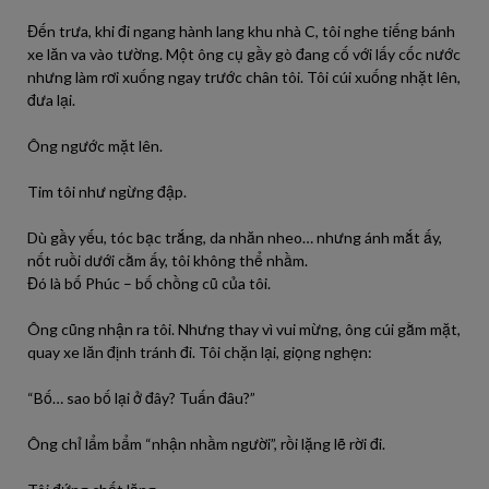
Đến trưa, khi đi ngang hành lang khu nhà C, tôi nghe tiếng bánh
xe lăn va vào tường. Một ông cụ gầy gò đang cố với lấy cốc nước
nhưng làm rơi xuống ngay trước chân tôi. Tôi cúi xuống nhặt lên,
đưa lại.
Ông ngước mặt lên.
Tim tôi như ngừng đập.
Dù gầy yếu, tóc bạc trắng, da nhăn nheo… nhưng ánh mắt ấy,
nốt ruồi dưới cằm ấy, tôi không thể nhầm.
Đó là bố Phúc – bố chồng cũ của tôi.
Ông cũng nhận ra tôi. Nhưng thay vì vui mừng, ông cúi gằm mặt,
quay xe lăn định tránh đi. Tôi chặn lại, giọng nghẹn:
“Bố… sao bố lại ở đây? Tuấn đâu?”
Ông chỉ lẩm bẩm “nhận nhầm người”, rồi lặng lẽ rời đi.