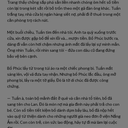
Trang thấy chồng sắp phá sản liền nhanh chóng ôm hết số tiền
còn lại trong két sắt rồi bỏ trốn theo một gã đàn ông khác. Tuấn
trắng tay, nhà cửa bị ngân hàng siết nợ, phải đi ở thuê trong một
căn phòng trọ rách nát.
Một buổi chiều, Tuấn tìm đến nhà tôi. Anh ta quỳ xuống trước
cửa, xin được gặp bố để xin lỗi và… mượn tiền. Bố Phúc bước ra,
dáng đi vẫn còn hơi chậm nhưng ánh mắt đã lấy lại sự minh mẫn.
Ông nhìn Tuấn, rồi nhìn sang tôi – đứa con dâu cũ đang đứng
bảo vệ bên cạnh.
Bố Phúc lấy từ trong túi áo ra một chiếc phong bì. Tuấn mắt
sáng lên, vội vã đưa tay nhận. Nhưng bố Phúc lắc đầu, ông mở
phong bì, lấy ra một tờ giấy. Đó là tờ di chúc đã được công
chứng.
— Tuấn à, toàn bộ mảnh đất ở quê và căn nhà tổ tiên, bố đã
sang tên cho Lan. Đó là món nợ mà gia đình này phải trả cho con
bé. Còn số tiền tiết kiệm bố dành dụm bấy lâu, bố đã nộp hết
vào quỹ từ thiện dành cho những người già neo đơn ở viện Nắng
Ấm rồi. Con còn trẻ, còn sức lao động, hãy tự đi mà làm lại cuộc