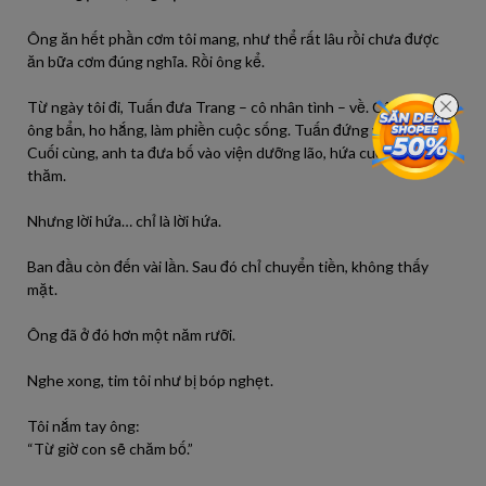
Ông ăn hết phần cơm tôi mang, như thể rất lâu rồi chưa được
ăn bữa cơm đúng nghĩa. Rồi ông kể.
Từ ngày tôi đi, Tuấn đưa Trang – cô nhân tình – về. Cô ta chê
ông bẩn, ho hắng, làm phiền cuộc sống. Tuấn đứng về phía vợ.
Cuối cùng, anh ta đưa bố vào viện dưỡng lão, hứa cuối tuần sẽ
thăm.
Nhưng lời hứa… chỉ là lời hứa.
Ban đầu còn đến vài lần. Sau đó chỉ chuyển tiền, không thấy
mặt.
Ông đã ở đó hơn một năm rưỡi.
Nghe xong, tim tôi như bị bóp nghẹt.
Tôi nắm tay ông:
“Từ giờ con sẽ chăm bố.”