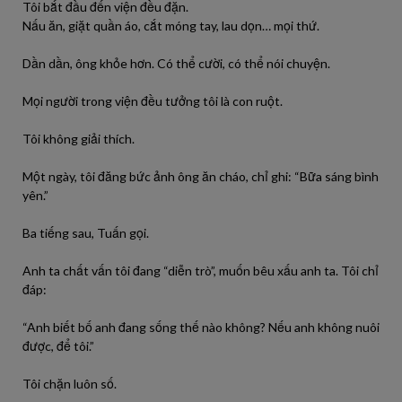
Tôi bắt đầu đến viện đều đặn.
Nấu ăn, giặt quần áo, cắt móng tay, lau dọn… mọi thứ.
Dần dần, ông khỏe hơn. Có thể cười, có thể nói chuyện.
Mọi người trong viện đều tưởng tôi là con ruột.
Tôi không giải thích.
Một ngày, tôi đăng bức ảnh ông ăn cháo, chỉ ghi: “Bữa sáng bình
yên.”
Ba tiếng sau, Tuấn gọi.
Anh ta chất vấn tôi đang “diễn trò”, muốn bêu xấu anh ta. Tôi chỉ
đáp:
“Anh biết bố anh đang sống thế nào không? Nếu anh không nuôi
được, để tôi.”
Tôi chặn luôn số.