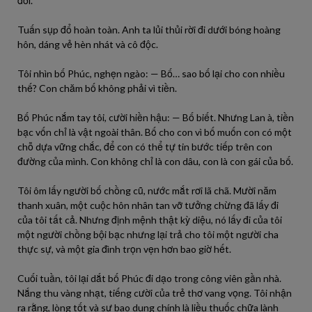
đời.
Tuấn sụp đổ hoàn toàn. Anh ta lủi thủi rời đi dưới bóng hoàng
hôn, dáng vẻ hèn nhát và cô độc.
Tôi nhìn bố Phúc, nghẹn ngào: — Bố… sao bố lại cho con nhiều
thế? Con chăm bố không phải vì tiền.
Bố Phúc nắm tay tôi, cười hiền hậu: — Bố biết. Nhưng Lan à, tiền
bạc vốn chỉ là vật ngoài thân. Bố cho con vì bố muốn con có một
chỗ dựa vững chắc, để con có thể tự tin bước tiếp trên con
đường của mình. Con không chỉ là con dâu, con là con gái của bố.
Tôi ôm lấy người bố chồng cũ, nước mắt rơi lã chã. Mười năm
thanh xuân, một cuộc hôn nhân tan vỡ tưởng chừng đã lấy đi
của tôi tất cả. Nhưng định mệnh thật kỳ diệu, nó lấy đi của tôi
một người chồng bội bạc nhưng lại trả cho tôi một người cha
thực sự, và một gia đình trọn vẹn hơn bao giờ hết.
Cuối tuần, tôi lại dắt bố Phúc đi dạo trong công viên gần nhà.
Nắng thu vàng nhạt, tiếng cười của trẻ thơ vang vọng. Tôi nhận
ra rằng, lòng tốt và sự bao dung chính là liều thuốc chữa lành