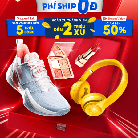
10 phút sau, điều kinh khủng xảy ra với tài xế…
 nắng chói chang. Minh – tài xế xe tải chở hàng từ Hà
hầm hập. Trên quốc lộ, xe cộ thưa dần, chỉ còn tiếng
hoảng ngoài 70 tuổi, lưng còng, đội chiếc nón rách, tay
ạp, dường như đã thấm mệt.
Lên xe cháu chở một đoạn cho mát.
 vẻ biết ơn. Minh bước xuống giúp bà leo lên cabin. Điều
bỏ cách nhà gần 5 cây số. Không muốn phiền ai, bà định đi
nhõm vì làm được việc tốt.
ắng, bà cụ nhíu mày, hít nhẹ rồi nói:
10 phút sau, điều ki//nh kh//ủng xảy ra với tài xế…Chiều