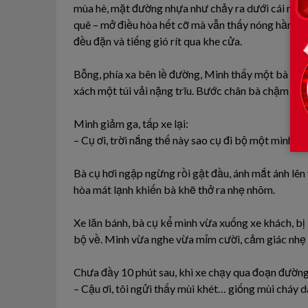
mùa hè, mặt đường nhựa như chảy ra dưới cái nắng 
quê – mở điều hòa hết cỡ mà vẫn thấy nóng hầm hập
đều đặn và tiếng gió rít qua khe cửa.
Bỗng, phía xa bên lề đường, Minh thấy một bà cụ k
xách một túi vải nặng trĩu. Bước chân bà chậm ch
Minh giảm ga, tấp xe lại:
– Cụ ơi, trời nắng thế này sao cụ đi bộ một mình? 
Bà cụ hơi ngập ngừng rồi gật đầu, ánh mắt ánh lên
hòa mát lạnh khiến bà khẽ thở ra nhẹ nhõm.
Xe lăn bánh, bà cụ kể mình vừa xuống xe khách, bị 
bộ về. Minh vừa nghe vừa mỉm cười, cảm giác nhẹ 
Chưa đầy 10 phút sau, khi xe chạy qua đoạn đường v
– Cậu ơi, tôi ngửi thấy mùi khét… giống mùi cháy dâ