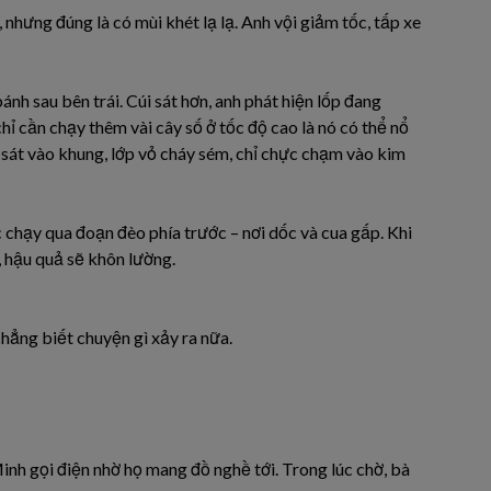
nhưng đúng là có mùi khét lạ lạ. Anh vội giảm tốc, tấp xe
nh sau bên trái. Cúi sát hơn, anh phát hiện lốp đang
ỉ cần chạy thêm vài cây số ở tốc độ cao là nó có thể nổ
 sát vào khung, lớp vỏ cháy sém, chỉ chực chạm vào kim
 chạy qua đoạn đèo phía trước – nơi dốc và cua gấp. Khi
, hậu quả sẽ khôn lường.
ẳng biết chuyện gì xảy ra nữa.
nh gọi điện nhờ họ mang đồ nghề tới. Trong lúc chờ, bà