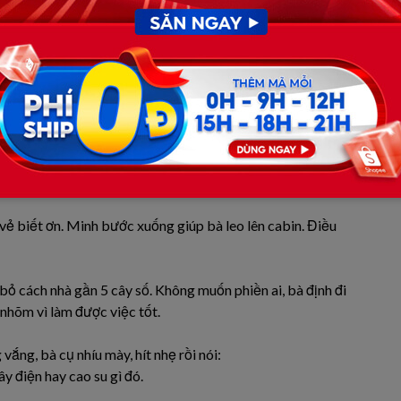
chói chang. Minh – tài xế xe tải chở hàng từ Hà Nội về
. Trên quốc lộ, xe cộ thưa dần, chỉ còn tiếng động cơ
hoảng ngoài 70 tuổi, lưng còng, đội chiếc nón rách, tay
ạp, dường như đã thấm mệt.
Lên xe cháu chở một đoạn cho mát.
 vẻ biết ơn. Minh bước xuống giúp bà leo lên cabin. Điều
bỏ cách nhà gần 5 cây số. Không muốn phiền ai, bà định đi
nhõm vì làm được việc tốt.
ắng, bà cụ nhíu mày, hít nhẹ rồi nói:
y điện hay cao su gì đó.