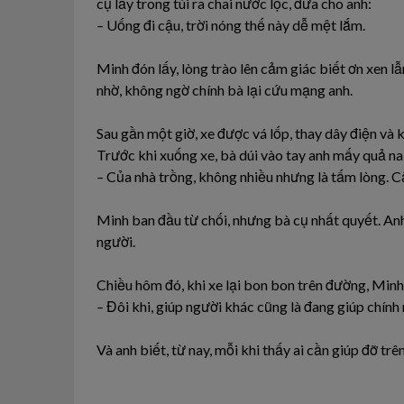
cụ lấy trong túi ra chai nước lọc, đưa cho anh:
– Uống đi cậu, trời nóng thế này dễ mệt lắm.
Minh đón lấy, lòng trào lên cảm giác biết ơn xen lẫ
nhờ, không ngờ chính bà lại cứu mạng anh.
Sau gần một giờ, xe được vá lốp, thay dây điện và 
Trước khi xuống xe, bà dúi vào tay anh mấy quả na 
– Của nhà trồng, không nhiều nhưng là tấm lòng. Cậ
Minh ban đầu từ chối, nhưng bà cụ nhất quyết. An
người.
Chiều hôm đó, khi xe lại bon bon trên đường, Minh 
– Đôi khi, giúp người khác cũng là đang giúp chính
Và anh biết, từ nay, mỗi khi thấy ai cần giúp đỡ tr