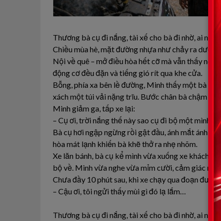
Thương bà cụ đi nắng, tài xế cho bà đi nhờ, ai ngờ 
Chiều mùa hè, mặt đường nhựa như chảy ra dưới cái
Nội về quê – mở điều hòa hết cỡ mà vẫn thấy nóng 
động cơ đều đặn và tiếng gió rít qua khe cửa.
Bỗng, phía xa bên lề đường, Minh thấy một bà cụ k
xách một túi vải nặng trĩu. Bước chân bà chậm ch
Minh giảm ga, tấp xe lại:
– Cụ ơi, trời nắng thế này sao cụ đi bộ một mình? 
Bà cụ hơi ngập ngừng rồi gật đầu, ánh mắt ánh lên
hòa mát lạnh khiến bà khẽ thở ra nhẹ nhõm.
Xe lăn bánh, bà cụ kể mình vừa xuống xe khách, bị 
bộ về. Minh vừa nghe vừa mỉm cười, cảm giác nhẹ 
Chưa đầy 10 phút sau, khi xe chạy qua đoạn đường v
– Cậu ơi, tôi ngửi thấy mùi gì đó lạ lắm…
Thương bà cụ đi nắng, tài xế cho bà đi nhờ, ai ngờ 