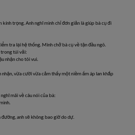
n kính trọng. Anh nghĩ mình chỉ đơn giản là giúp bà cụ đi
kiểm tra lại hệ thống. Minh chở bà cụ về tận đầu ngõ.
trong túi vải:
u nhận cho tôi vui.
h nhận, vừa cười vừa cảm thấy một niềm ấm áp lan khắp
nghĩ mãi về câu nói của bà:
 mình.
ên đường, anh sẽ không bao giờ do dự.