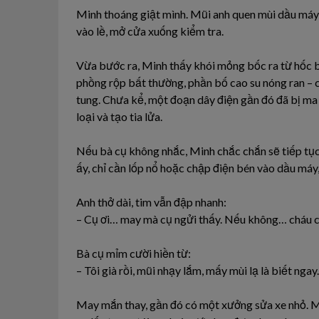
Minh thoáng giật mình. Mũi anh quen mùi dầu máy, 
vào lề, mở cửa xuống kiểm tra.
Vừa bước ra, Minh thấy khói mỏng bốc ra từ hốc bá
phồng rộp bất thường, phần bố cao su nóng ran – ch
tung. Chưa kể, một đoạn dây điện gần đó đã bị ma
loại và tạo tia lửa.
Nếu bà cụ không nhắc, Minh chắc chắn sẽ tiếp tục
ấy, chỉ cần lốp nổ hoặc chập điện bén vào dầu máy
Anh thở dài, tim vẫn đập nhanh:
– Cụ ơi… may mà cụ ngửi thấy. Nếu không… cháu ch
Bà cụ mỉm cười hiền từ:
– Tôi già rồi, mũi nhạy lắm, mấy mùi lạ là biết ngay.
May mắn thay, gần đó có một xưởng sửa xe nhỏ. Mi