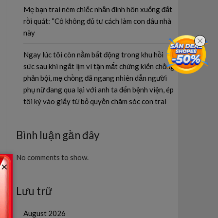
Mẹ bạn trai ném chiếc nhẫn đính hôn xuống đất
rồi quát: “Cô không đủ tư cách làm con dâu nhà
này
Ngay lúc tôi còn nằm bất động trong khu hồi
sức sau khi ngất lịm vì tận mắt chứng kiến chồng
phản bội, mẹ chồng đã ngang nhiên dẫn người
phụ nữ đang qua lại với anh ta đến bệnh viện, ép
tôi ký vào giấy từ bỏ quyền chăm sóc con trai
Bình luận gần đây
No comments to show.
×
Lưu trữ
August 2026