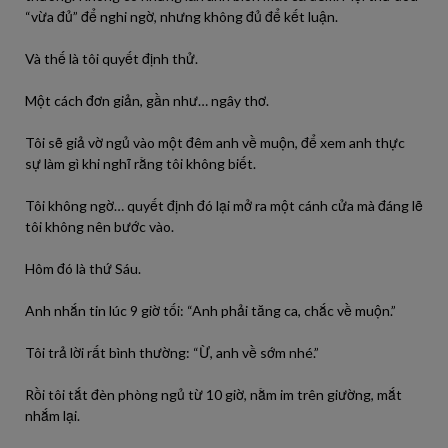
“vừa đủ” để nghi ngờ, nhưng không đủ để kết luận.
Và thế là tôi quyết định thử.
Một cách đơn giản, gần như… ngây thơ.
Tôi sẽ giả vờ ngủ vào một đêm anh về muộn, để xem anh thực
sự làm gì khi nghĩ rằng tôi không biết.
Tôi không ngờ… quyết định đó lại mở ra một cánh cửa mà đáng lẽ
tôi không nên bước vào.
Hôm đó là thứ Sáu.
Anh nhắn tin lúc 9 giờ tối: “Anh phải tăng ca, chắc về muộn.”
Tôi trả lời rất bình thường: “Ừ, anh về sớm nhé.”
Rồi tôi tắt đèn phòng ngủ từ 10 giờ, nằm im trên giường, mắt
nhắm lại.