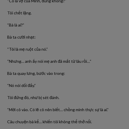
“Cô là vợ của Minh, đúng không?”
Tôi chết lặng.
“Bà là ai?”
Bà ta cười nhạt:
“Tôi là mẹ ruột của nó.”
“Nhưng… anh ấy nói mẹ anh đã mất từ lâu rồi…”
Bà ta quay lưng, bước vào trong:
“Nó nói dối đấy.”
Tôi đứng đó, như bị sét đánh.
“Mời cô vào. Có lẽ cô nên biết… chồng mình thực sự là ai.”
Câu chuyện bà kể… khiến tôi không thể thở nổi.