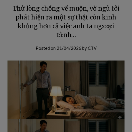
Thử lòng chồng về muộn, vờ ngủ tôi
phát hiện ra một sự thật còn kinh
khủng hơn cả việc anh ta ng:o:ạ:i
t:ì:nh…
Posted on
21/04/2026
by
CTV