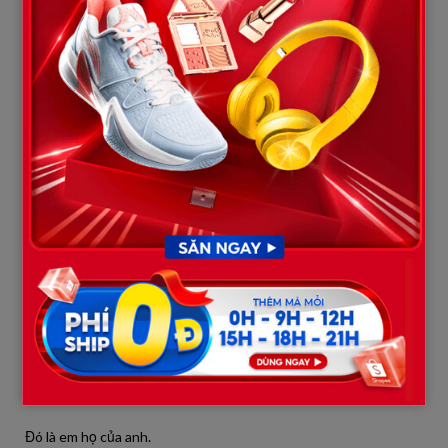
cho ngân hàng.
Và rồi tôi phát hiện ra sự thật.
Số tiền đó… không phải mới bị lấy.
Nó đã bị rút dần trong suốt ba tháng qua.
Từng khoản nhỏ.
Từng chút một.
Đủ để tôi không chú ý.
Và người nhận… không phải một cô gái.
Mà là một tài khoản đứng tên… một người đàn ông.
Tôi chết lặng khi nhìn thấy cái tên đó.
Đó là em họ của anh.