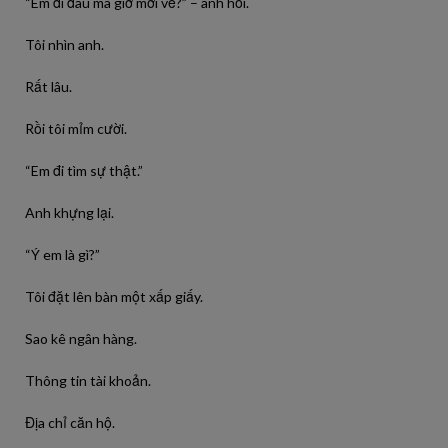
“Em đi đâu mà giờ mới về?” – anh hỏi.
Tôi nhìn anh.
Rất lâu.
Rồi tôi mỉm cười.
“Em đi tìm sự thật.”
Anh khựng lại.
“Ý em là gì?”
Tôi đặt lên bàn một xấp giấy.
Sao kê ngân hàng.
Thông tin tài khoản.
Địa chỉ căn hộ.