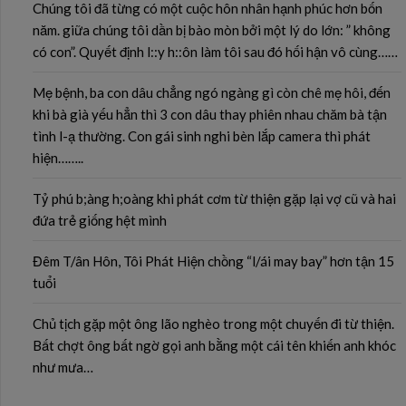
Chúng tôi đã từng có một cuộc hôn nhân hạnh phúc hơn bốn
năm. giữa chúng tôi dần bị bào mòn bởi một lý do lớn: ” không
có con”. Quyết định l::y h::ôn làm tôi sau đó hối hận vô cùng……
Mẹ bệnh, ba con dâu chẳng ngó ngàng gì còn chê mẹ hôi, đến
khi bà già yếu hẳn thì 3 con dâu thay phiên nhau chăm bà tận
tình l-ạ thường. Con gái sinh nghi bèn lắp camera thì phát
hiện……..
Tỷ phú b;àng h;oàng khi phát cơm từ thiện gặp lại vợ cũ và hai
đứa trẻ giống hệt mình
Đêm T/ân Hôn, Tôi Phát Hiện chồng “l/ái may bay” hơn tận 15
tuổi
Chủ tịch gặp một ông lão nghèo trong một chuyến đi từ thiện.
Bất chợt ông bất ngờ gọi anh bằng một cái tên khiến anh khóc
như mưa…