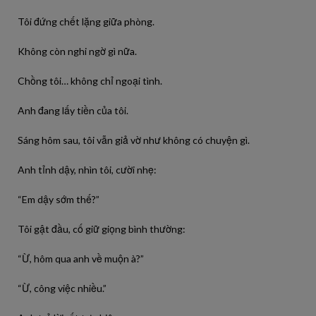
Tôi đứng chết lặng giữa phòng.
Không còn nghi ngờ gì nữa.
Chồng tôi… không chỉ ngoại tình.
Anh đang lấy tiền của tôi.
Sáng hôm sau, tôi vẫn giả vờ như không có chuyện gì.
Anh tỉnh dậy, nhìn tôi, cười nhẹ:
“Em dậy sớm thế?”
Tôi gật đầu, cố giữ giọng bình thường:
“Ừ, hôm qua anh về muộn à?”
“Ừ, công việc nhiều.”