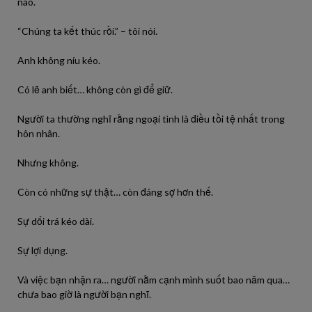
nào.
“Chúng ta kết thúc rồi.” – tôi nói.
Anh không níu kéo.
Có lẽ anh biết… không còn gì để giữ.
Người ta thường nghĩ rằng ngoại tình là điều tồi tệ nhất trong
hôn nhân.
Nhưng không.
Còn có những sự thật… còn đáng sợ hơn thế.
Sự dối trá kéo dài.
Sự lợi dụng.
Và việc bạn nhận ra… người nằm cạnh mình suốt bao năm qua…
chưa bao giờ là người bạn nghĩ.