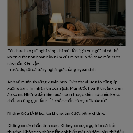
Tôi chưa bao giờ nghĩ rằng chỉ một lần “giả vờ ngủ” lại có thể
khiến cuộc hôn nhân bảy năm của mình sụp đổ theo một cách…
ghê gớm đến vậy.
Trước đó, tôi đã từng nghi ngờ chồng ngoại tình.
Anh về muộn thường xuyên hơn. Điện thoại lúc nào cũng úp
xuống bàn. Tin nhắn thì xóa sạch. Mùi nước hoa lạ thoảng trên
áo sơ mi. Những dấu hiệu quá quen thuộc, đến mức nếu kể ra,
chắc ai cũng gật đầu: “Ừ, chắc chắn có người khác rồi.”
Nhưng điều kỳ lạ là… tôi không tìm được bằng chứng.
Không có tin nhắn tình cảm. Không có cuộc gọi kéo dài bất
thường. Không có những lần anh biến mất cả đêm. Mọi thứ đều