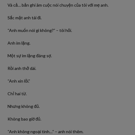
Và cả… bản ghi âm cuộc nói chuyện của tôi với mẹ anh.
Sắc mặt anh tái đi.
“Anh muốn nói gì không?” – tôi hỏi.
Anh im lặng.
Một sự im lặng đáng sợ.
Rồi anh thở dài.
“Anh xin lỗi.”
Chỉ hai từ.
Nhưng không đủ.
Không bao giờ đủ.
“Anh không ngoại tình…” – anh nói thêm.