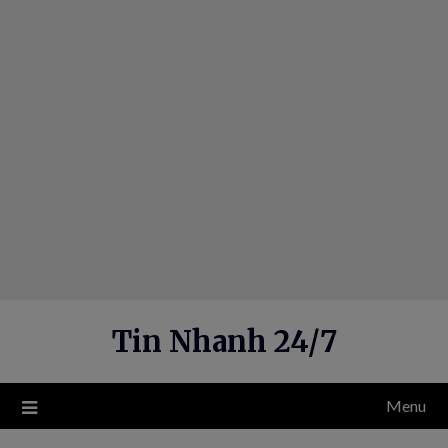
Skip
to
content
Tin Nhanh 24/7
Menu