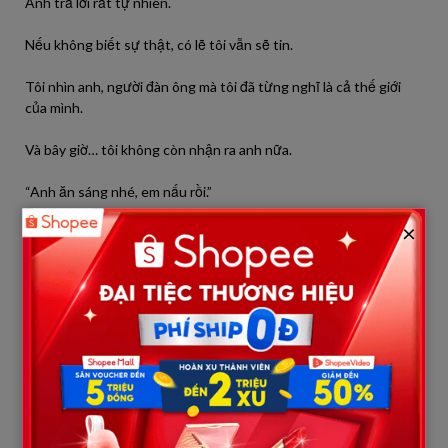
Anh trả lời rất tự nhiên.
Nếu không biết sự thật, có lẽ tôi vẫn sẽ tin.
Tôi nhìn anh, người đàn ông mà tôi đã từng nghĩ là cả thế giới
của mình.
Và bây giờ… tôi không còn nhận ra anh nữa.
“Anh ăn sáng nhé, em nấu rồi.”
×
Tôi quay đi, giấu đi ánh mắt.
Bởi vì nếu nhìn lâu hơn, tôi sợ mình sẽ không kìm được.
Ba ngày sau, tôi âm thầm theo dõi anh.
Không phải bằng cảm xúc.
Mà bằng sự tỉnh táo.
Tôi kiểm tra lại các tài khoản. Tìm hiểu lịch sử giao dịch. Gọi điện