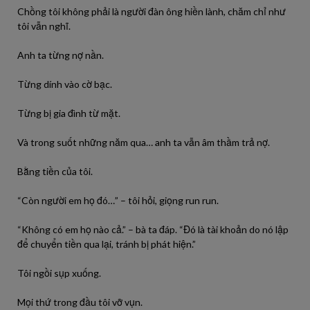
Chồng tôi không phải là người đàn ông hiền lành, chăm chỉ như
tôi vẫn nghĩ.
Anh ta từng nợ nần.
Từng dính vào cờ bạc.
Từng bị gia đình từ mặt.
Và trong suốt những năm qua… anh ta vẫn âm thầm trả nợ.
Bằng tiền của tôi.
“Còn người em họ đó…” – tôi hỏi, giọng run run.
“Không có em họ nào cả.” – bà ta đáp. “Đó là tài khoản do nó lập
để chuyển tiền qua lại, tránh bị phát hiện.”
Tôi ngồi sụp xuống.
Mọi thứ trong đầu tôi vỡ vụn.