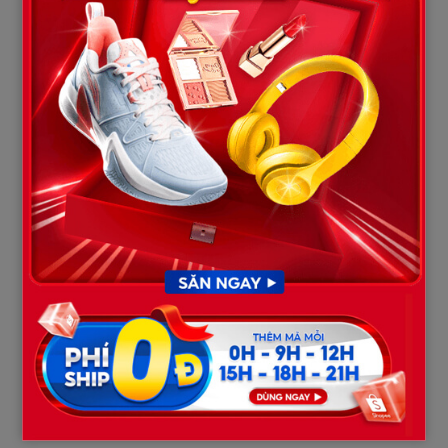
Tôi không kìm được nữa, lao ra khỏi tủ, ôm chầm lấy vợ. Cô ấy
giật mình, gương mặt hoảng loạn, nước mắt chảy dài:
– Sao… sao anh lại ở đây? Anh thấy hết rồi à?
Tôi nghẹn ngào:
– Em bị sao vậy? Tại sao không nói với anh? Em định để anh sống
trong vô tâm đến bao giờ?
Lúc ấy, vợ gục xuống, bật khóc nức nở. Giữa những tiếng nấc
nghẹn, cô ấy thú nhận:
– Em bị bệnh về máu đã lâu, phải truyền và điều trị thường
xuyên. Nhưng em sợ gánh nặng chi phí, sợ anh lo lắng, nên em
giấu. Những vết bầm tím trên tay chính là hậu quả sau mỗi lần
truyền thuốc. Em chỉ muốn tự mình chịu đựng… để anh và con
không phải khổ.
Nghe những lời ấy, tôi bàng hoàng đến mức đôi chân như mất
lực. Người phụ nữ đầu gối tay ấp với tôi bấy lâu, hóa ra đã chiến
đấu với bệnh tật trong âm thầm, mà tôi – người chồng, lại không
hề hay biết.