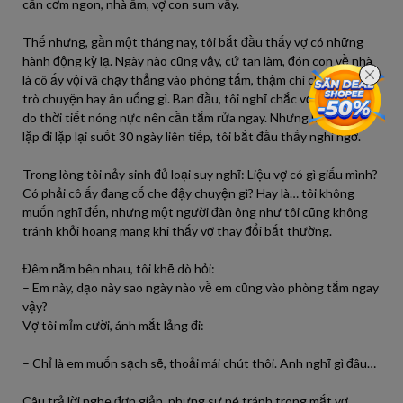
cần cơm ngon, nhà ấm, vợ con sum vầy.
Thế nhưng, gần một tháng nay, tôi bắt đầu thấy vợ có những
hành động kỳ lạ. Ngày nào cũng vậy, cứ tan làm, đón con về nhà
là cô ấy vội vã chạy thẳng vào phòng tắm, thậm chí chẳng buồn
trò chuyện hay ăn uống gì. Ban đầu, tôi nghĩ chắc vợ mệt, hoặc
do thời tiết nóng nực nên cần tắm rửa ngay. Nhưng khi sự việc
lặp đi lặp lại suốt 30 ngày liên tiếp, tôi bắt đầu thấy nghi ngờ.
Trong lòng tôi nảy sinh đủ loại suy nghĩ: Liệu vợ có gì giấu mình?
Có phải cô ấy đang cố che đậy chuyện gì? Hay là… tôi không
muốn nghĩ đến, nhưng một người đàn ông như tôi cũng không
tránh khỏi hoang mang khi thấy vợ thay đổi bất thường.
Đêm nằm bên nhau, tôi khẽ dò hỏi:
– Em này, dạo này sao ngày nào về em cũng vào phòng tắm ngay
vậy?
Vợ tôi mỉm cười, ánh mắt lảng đi:
– Chỉ là em muốn sạch sẽ, thoải mái chút thôi. Anh nghĩ gì đâu…
Câu trả lời nghe đơn giản, nhưng sự né tránh trong mắt vợ