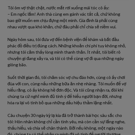
Tôi ôm vợ thật chặt, nước mắt rơi xuống mái tóc cô ấy:
– Em ngốc lắm! Anh thà cùng em gánh vác tất cả, chứ không
bao giờ muốn em chịu đựng một mình. Gia đình là phải cùng
nhau vượt qua khó khăn, chứ đâu phải chỉ chia sẻ niềm vui.
Ngày hôm sau, tôi đưa vợ đến bệnh viện để khám và bắt đầu
phác đồ điều trị đúng cách. Những khoản chi phí tuy không nhỏ,
nhưng tôi cảm thấy lòng mình thanh thản. Ít nhất, tôi biết rõ
chuyện gì đang xảy ra, và tôi có thể cùng vợ đi qua những ngày
giông bão.
Suốt thời gian đó, tôi chăm sóc vợ chu đáo hơn, cùng cô ấy chơi
đùa với con, cùng nấu những bữa ăn nhẹ nhàng. Tôi muốn để vợ
hiểu rằng, cô ấy không hề đơn độc. Và tôi cũng nhận ra, đôi khi
chúng ta cứ nghĩ mình đủ tinh ý để hiểu người bạn đời, nhưng
hóa ra lại vô tình bỏ qua những dấu hiệu thầm lặng nhất.
Câu chuyện 30 ngày kỳ lạ kia đã trở thành bài học sâu sắc cho
tôi: Hôn nhân không chỉ cần tình yêu, mà còn cần sự lắng nghe,
thấu hiểu, và chia sẻ chân thành. Bởi nếu không, một ngày nào
đó, chúng ta có thể nhận ra mình đã vô tình để người thương