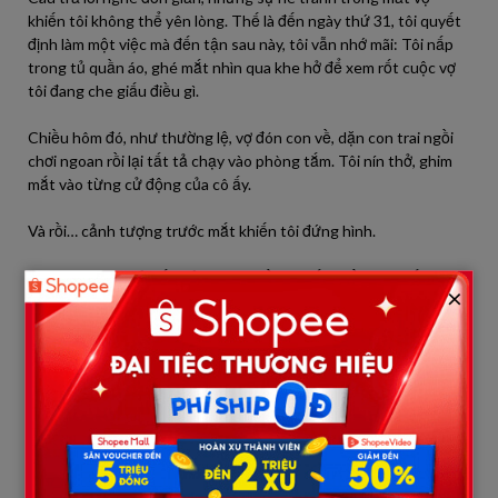
khiến tôi không thể yên lòng. Thế là đến ngày thứ 31, tôi quyết
định làm một việc mà đến tận sau này, tôi vẫn nhớ mãi: Tôi nấp
trong tủ quần áo, ghé mắt nhìn qua khe hở để xem rốt cuộc vợ
tôi đang che giấu điều gì.
Chiều hôm đó, như thường lệ, vợ đón con về, dặn con trai ngồi
chơi ngoan rồi lại tất tả chạy vào phòng tắm. Tôi nín thở, ghim
mắt vào từng cử động của cô ấy.
Và rồi… cảnh tượng trước mắt khiến tôi đứng hình.
Vợ tôi không phải tắm rửa đơn thuần. Cô ấy ngồi bệt xuống sàn
×
phòng tắm, mở vòi nước, và bắt đầu… lau sạch những vết máu
trên cánh tay mình. Tôi thấy rõ từng vết thương chi chít, đỏ
thẫm, như thể đã bị cứa nhiều lần. Vợ rửa vội vàng, rồi lấy thuốc
sát trùng, cắn răng chịu đựng đau đớn, sau đó quấn băng thật
chặt để không ai nhận ra.
Tôi lặng người, tim thắt lại. Thì ra, suốt 30 ngày qua, cô ấy âm
thầm chịu đựng, giấu diếm tôi tất cả.