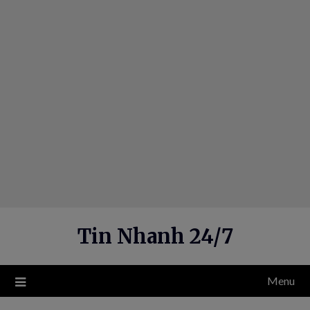
Skip
to
content
Tin Nhanh 24/7
Menu