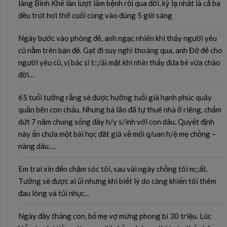
làng Bình Khê lần lượt lâm bệnh rồi qua đời, kỳ lạ nhất là cả ba
đều trút hơi thở cuối cùng vào đúng 5 giờ sáng
Ngày bước vào phòng đẻ, anh ngạc nhiên khi thấy người yêu
cũ nằm trên bàn đẻ. Gạt đi suy nghĩ thoáng qua, anh Đỡ đẻ cho
người yêu cũ, vị bác sĩ t:;/ái mặt khi nhìn thấy đứa bé vừa chào
đời…
65 tuổi tưởng rằng sẽ được hưởng tuổi già hạnh phúc quây
quần bên con cháu. Nhưng bà lão đã tự thuê nhà ở riêng, chấm
dứt 7 năm chung sống đầy h/y s/inh với con dâu. Quyết định
này ẩn chứa một bài học đăt giá về mối q/uan h/ệ mẹ chồng –
nàng dâu….
Em trai xin đến chăm sóc tôi, sau vài ngày chồng tôi m;;ất.
Tưởng sẽ được ai ủi nhưng khi biết lý do càng khiến tôi thêm
đau lòng và tủi nhục…
Ngày đầy tháng con, bố mẹ vợ mừng phong bì 30 triệu. Lúc