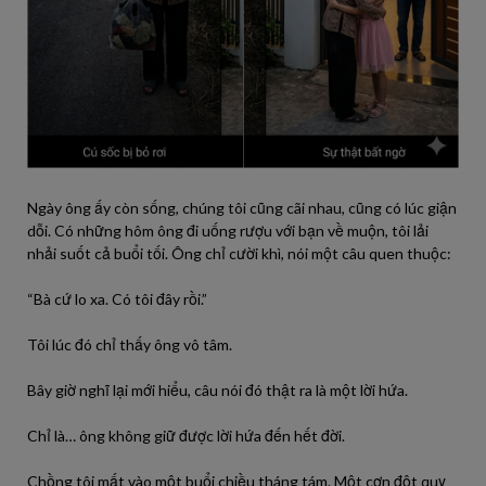
Ngày ông ấy còn sống, chúng tôi cũng cãi nhau, cũng có lúc giận
dỗi. Có những hôm ông đi uống rượu với bạn về muộn, tôi lải
nhải suốt cả buổi tối. Ông chỉ cười khì, nói một câu quen thuộc:
“Bà cứ lo xa. Có tôi đây rồi.”
Tôi lúc đó chỉ thấy ông vô tâm.
Bây giờ nghĩ lại mới hiểu, câu nói đó thật ra là một lời hứa.
Chỉ là… ông không giữ được lời hứa đến hết đời.
Chồng tôi mất vào một buổi chiều tháng tám. Một cơn đột quỵ