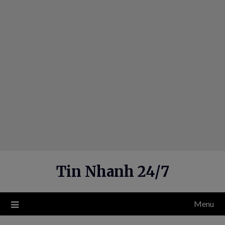
Skip
to
content
Tin Nhanh 24/7
Menu