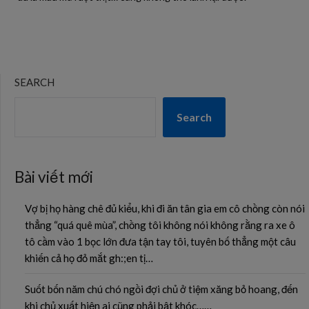
SEARCH
Search
Bài viết mới
Vợ bị họ hàng chê đủ kiểu, khi đi ăn tân gia em cô chồng còn nói
thẳng “quá quê mùa”, chồng tôi không nói không rằng ra xe ô
tô cầm vào 1 bọc lớn đưa tận tay tôi, tuyên bố thẳng một câu
khiến cả họ đỏ mắt gh:;en tị…
Suốt bốn năm chú chó ngồi đợi chủ ở tiệm xăng bỏ hoang, đến
khi chủ xuất hiện ai cũng phải bật khóc……