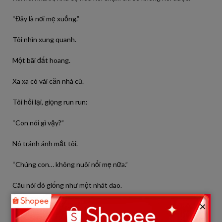
“Đây là nơi mẹ xuống.”
Tôi nhìn xung quanh.
Một bãi đất hoang.
Xa xa có vài căn nhà cũ.
Tôi hỏi lại, giọng run run:
“Con nói gì vậy?”
Nó tránh ánh mắt tôi.
“Chúng con… không nuôi nổi mẹ nữa.”
Câu nói đó giống như một nhát dao.
×
Tôi tưởng mình nghe nhầm.