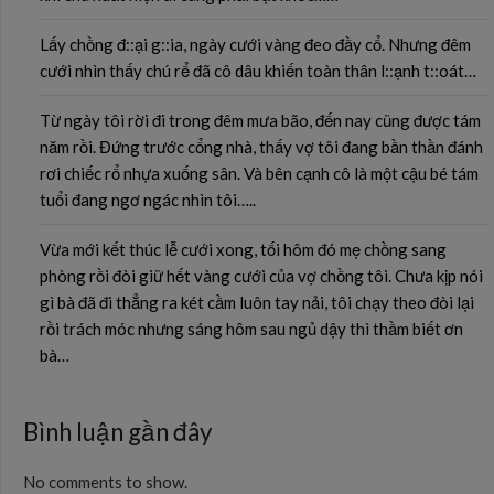
Lấy chồng đ::ại g::ia, ngày cưới vàng đeo đầy cổ. Nhưng đêm
cưới nhìn thấy chú rể đã cô dâu khiến toàn thân l::ạnh t::oát…
Từ ngày tôi rời đi trong đêm mưa bão, đến nay cũng được tám
năm rồi. Đứng trước cổng nhà, thấy vợ tôi đang bần thần đánh
rơi chiếc rổ nhựa xuống sân. Và bên cạnh cô là một cậu bé tám
tuổi đang ngơ ngác nhìn tôi…..
Vừa mới kết thúc lễ cưới xong, tối hôm đó mẹ chồng sang
phòng rồi đòi giữ hết vàng cưới của vợ chồng tôi. Chưa kịp nói
gì bà đã đi thẳng ra két cầm luôn tay nải, tôi chạy theo đòi lại
rồi trách móc nhưng sáng hôm sau ngủ dậy thì thầm biết ơn
bà…
Bình luận gần đây
No comments to show.