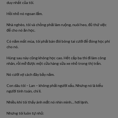
duy nhất của tôi.
Hồi nhỏ nó ngoan lắm.
Nhà nghèo, tôi và chồng phải làm ruộng, nuôi heo, đủ thứ việc
để cho nó ăn học.
Có năm mất mùa, tôi phải bán đôi bông tai cưới để đóng học phí
cho nó.
Hùng sau này cũng không học cao. Hết cấp ba thì đi làm công
nhân, rồi mở được một cửa hàng sửa xe nhỏ trong thị trấn.
Nó cưới vợ cách đây bảy năm.
Con dâu tôi – Lan – không phải người xấu. Nhưng nó là kiểu
người tính toán, chi li.
Nhiều khi tôi thấy ánh mắt nó nhìn mình… hơi lạnh.
Nhưng tôi luôn tự nhủ: