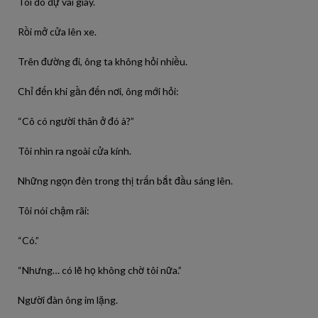
Tôi do dự vài giây.
Rồi mở cửa lên xe.
Trên đường đi, ông ta không hỏi nhiều.
Chỉ đến khi gần đến nơi, ông mới hỏi:
“Cô có người thân ở đó à?”
Tôi nhìn ra ngoài cửa kính.
Những ngọn đèn trong thị trấn bắt đầu sáng lên.
Tôi nói chậm rãi:
“Có.”
“Nhưng… có lẽ họ không chờ tôi nữa.”
Người đàn ông im lặng.