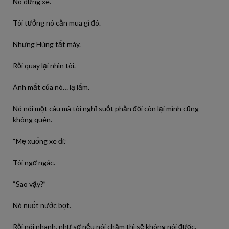
Nó dừng xe.
Tôi tưởng nó cần mua gì đó.
Nhưng Hùng tắt máy.
Rồi quay lại nhìn tôi.
Ánh mắt của nó… lạ lắm.
Nó nói một câu mà tôi nghĩ suốt phần đời còn lại mình cũng
không quên.
“Mẹ xuống xe đi.”
Tôi ngơ ngác.
“Sao vậy?”
Nó nuốt nước bọt.
Rồi nói nhanh, như sợ nếu nói chậm thì sẽ không nói được.