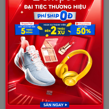
“Con… nói cái gì?”
Hùng thở dài.
“Nhà con chật. Con còn hai đứa nhỏ. Tiền học, tiền ăn, tiền đủ
thứ…”
Nó dừng lại một chút.
“Lan cũng nói… nếu mẹ lên ở thì chi phí sẽ nhiều.”
Tôi nhìn đứa con trai mình đã sinh ra, nuôi nấng hơn ba mươi
năm.
Bỗng nhiên thấy nó xa lạ.
“Vậy con chở mẹ ra đây làm gì?”
Nó nói nhỏ:
“Ở đây có trạm xe buýt. Mẹ bắt xe đi đâu đó… hoặc về lại làng.”