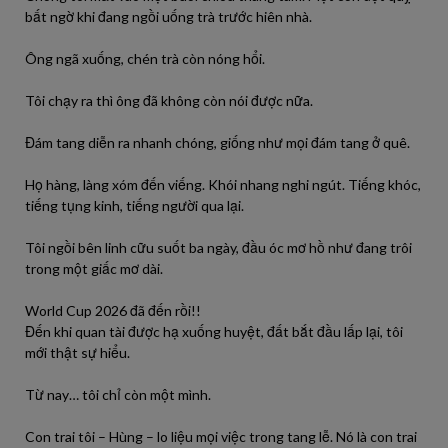
bất ngờ khi đang ngồi uống trà trước hiên nhà.
Ông ngã xuống, chén trà còn nóng hổi.
Tôi chạy ra thì ông đã không còn nói được nữa.
Đám tang diễn ra nhanh chóng, giống như mọi đám tang ở quê.
Họ hàng, làng xóm đến viếng. Khói nhang nghi ngút. Tiếng khóc,
tiếng tụng kinh, tiếng người qua lại.
Tôi ngồi bên linh cữu suốt ba ngày, đầu óc mơ hồ như đang trôi
trong một giấc mơ dài.
World Cup 2026 đã đến rồi!!
Đến khi quan tài được hạ xuống huyệt, đất bắt đầu lấp lại, tôi
mới thật sự hiểu.
Từ nay… tôi chỉ còn một mình.
Con trai tôi – Hùng – lo liệu mọi việc trong tang lễ. Nó là con trai