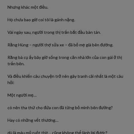
Nhưng khác một điều.
Họ chưa bao giờ coi tôi là gánh nặng.
Vài ngày sau, người trong thị trấn bắt đầu bàn tán.
Rằng Hùng – người thợ sửa xe – đã bỏ mẹ già bên đường.
Rằng bà cụ ấy bây giờ sống trong căn nhà lớn của con gái ở thị
trấn bên.
Và điều khiến câu chuyện trở nên gây tranh cãi nhất là một câu
hỏi:
Một người mẹ…
có nên tha thứ cho đứa con đã từng bỏ mình bên đường?
Hay có những vết thương…
dù là máu mủ ruột thịt… cũng không thể lành lại được?