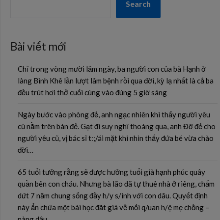
Search
Bài viết mới
Chỉ trong vòng mười lăm ngày, ba người con của bà Hạnh ở
làng Bình Khê lần lượt lâm bệnh rồi qua đời, kỳ lạ nhất là cả ba
đều trút hơi thở cuối cùng vào đúng 5 giờ sáng
Ngày bước vào phòng đẻ, anh ngạc nhiên khi thấy người yêu
cũ nằm trên bàn đẻ. Gạt đi suy nghĩ thoáng qua, anh Đỡ đẻ cho
người yêu cũ, vị bác sĩ t:;/ái mặt khi nhìn thấy đứa bé vừa chào
đời…
65 tuổi tưởng rằng sẽ được hưởng tuổi già hạnh phúc quây
quần bên con cháu. Nhưng bà lão đã tự thuê nhà ở riêng, chấm
dứt 7 năm chung sống đầy h/y s/inh với con dâu. Quyết định
này ẩn chứa một bài học đăt giá về mối q/uan h/ệ mẹ chồng –
nàng dâu….