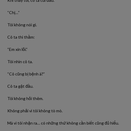
Khi thấy tôi, cô ta cúi đầu.
“Chị…”
Tôi không nói gì.
Cô ta thì thầm:
“Em xin lỗi.”
Tôi nhìn cô ta.
“Cô cũng bị bệnh à?”
Cô ta gật đầu.
Tôi không hỏi thêm.
Không phải vì tôi không tò mò.
Mà vì tôi nhận ra… có những thứ không cần biết cũng đủ hiểu.