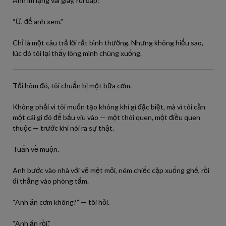
Anh im lặng vài giây, rồi đáp:
“Ừ, để anh xem.”
Chỉ là một câu trả lời rất bình thường. Nhưng không hiểu sao,
lúc đó tôi lại thấy lòng mình chùng xuống.
Tối hôm đó, tôi chuẩn bị một bữa cơm.
Không phải vì tôi muốn tạo không khí gì đặc biệt, mà vì tôi cần
một cái gì đó để bấu víu vào — một thói quen, một điều quen
thuộc — trước khi nói ra sự thật.
Tuấn về muộn.
Anh bước vào nhà với vẻ mệt mỏi, ném chiếc cặp xuống ghế, rồi
đi thẳng vào phòng tắm.
“Anh ăn cơm không?” — tôi hỏi.
“Anh ăn rồi.”