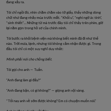
đang xảy ra.
Tôi chỉ ngồi đó, nhìn chằm chằm vào tờ giấy, thấy những dòng
chữ như đang nhảy múa trước mắt. “Khối u”, “nghi ngờ ác tính”,
“sinh thiết”… Những từ mà trước đây tôi chỉ thấy trên phim, giờ
lại nằm gọn trong hồ sơ của chính mình.
Tôi bước ra khỏi bệnh viện mà không biết mình đã đi như thế
nào. Trời mưa, lạnh, nhưng tôi không cảm nhận được gì. Trong
đầu tôi chỉ có một suy nghĩ duy nhất:
Mình phải nói cho chồng biết.
Tôi gọi cho anh — Tuấn.
“Anh đang làm gì đấy?”
“Anh đang bận, có gì không?” — giọng anh vội vàng.
“Tối nay anh về sớm được không? Em có chuyện muốn nói.”