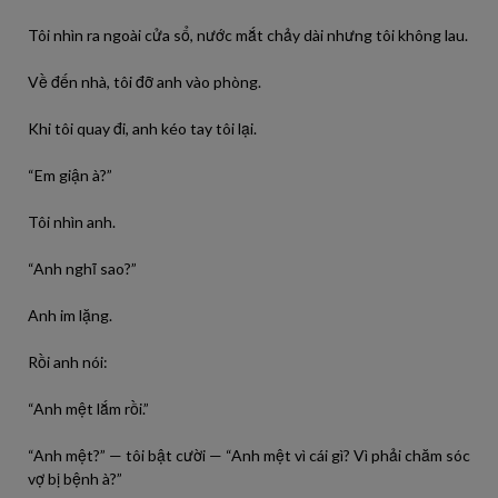
Tôi nhìn ra ngoài cửa sổ, nước mắt chảy dài nhưng tôi không lau.
Về đến nhà, tôi đỡ anh vào phòng.
Khi tôi quay đi, anh kéo tay tôi lại.
“Em giận à?”
Tôi nhìn anh.
“Anh nghĩ sao?”
Anh im lặng.
Rồi anh nói:
“Anh mệt lắm rồi.”
“Anh mệt?” — tôi bật cười — “Anh mệt vì cái gì? Vì phải chăm sóc
vợ bị bệnh à?”