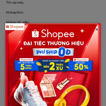
Tôi cúp máy.
Không khóc.
Không tức giận.
×
Chỉ thấy… trống rỗng.
Tôi bắt taxi đến đó.
Quán bar ồn ào, ánh đèn chớp nháy, mùi rượu và khói thuốc hòa
vào nhau khiến tôi buồn nôn.
Tôi nhìn quanh.
Và rồi tôi thấy anh.
Tuấn ngồi ở một góc, bên cạnh là một cô gái trẻ. Cô ta đang
cười, tay đặt lên vai anh một cách tự nhiên.
Còn anh…