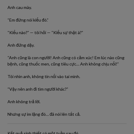
Anh cau mày.
“Em đừng nói kiểu đó.”
“Kiểu nào?” — tôi hỏi — “Kiểu sự thật à?”
Anh đứng dậy.
“Anh cũng là con người! Anh cũng có cảm xúc! Em lúc nào cũng
bệnh, cũng thuốc men, cũng tiêu cực… Anh không chịu nổi!”
Tôi nhìn anh, không tin nổi vào tai mình.
“Vậy nên anh đi tìm người khác?”
Anh không trả lời.
Nhưng sự im lặng đó… đã nói lên tất cả.
Kết quả sinh thiết có một tuần sau đó.