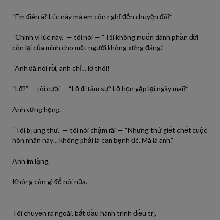
“Em điên à? Lúc này mà em còn nghĩ đến chuyện đó?”
“Chính vì lúc này.” — tôi nói — “Tôi không muốn dành phần đời
còn lại của mình cho một người không xứng đáng.”
“Anh đã nói rồi, anh chỉ… lỡ thôi!”
“Lỡ?” — tôi cười — “Lỡ đi tâm sự? Lỡ hẹn gặp lại ngày mai?”
Anh cứng họng.
“Tôi bị ung thư.” — tôi nói chậm rãi — “Nhưng thứ giết chết cuộc
hôn nhân này… không phải là căn bệnh đó. Mà là anh.”
Anh im lặng.
Không còn gì để nói nữa.
Tôi chuyển ra ngoài, bắt đầu hành trình điều trị.