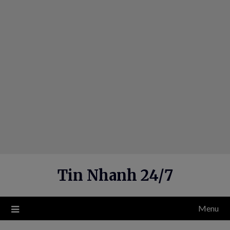
Skip
to
content
Tin Nhanh 24/7
Menu