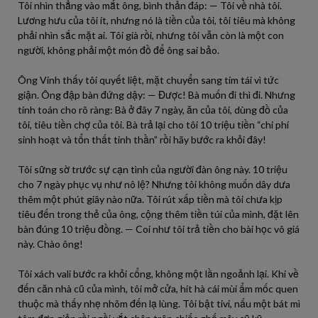
Tôi nhìn thẳng vào mắt ông, bình thản đáp: — Tôi về nhà tôi.
Lương hưu của tôi ít, nhưng nó là tiền của tôi, tôi tiêu mà không
phải nhìn sắc mặt ai. Tôi già rồi, nhưng tôi vẫn còn là một con
người, không phải một món đồ để ông sai bảo.
Ông Vinh thấy tôi quyết liệt, mặt chuyển sang tím tái vì tức
giận. Ông đập bàn đứng dậy: — Được! Bà muốn đi thì đi. Nhưng
tính toán cho rõ ràng: Bà ở đây 7 ngày, ăn của tôi, dùng đồ của
tôi, tiêu tiền chợ của tôi. Bà trả lại cho tôi 10 triệu tiền “chi phí
sinh hoạt và tổn thất tinh thần” rồi hãy bước ra khỏi đây!
Tôi sững sờ trước sự cạn tình của người đàn ông này. 10 triệu
cho 7 ngày phục vụ như nô lệ? Nhưng tôi không muốn dây dưa
thêm một phút giây nào nữa. Tôi rút xấp tiền mà tôi chưa kịp
tiêu đến trong thẻ của ông, cộng thêm tiền túi của mình, đặt lên
bàn đúng 10 triệu đồng. — Coi như tôi trả tiền cho bài học vô giá
này. Chào ông!
Tôi xách vali bước ra khỏi cổng, không một lần ngoảnh lại. Khi về
đến căn nhà cũ của mình, tôi mở cửa, hít hà cái mùi ẩm mốc quen
thuộc mà thấy nhẹ nhõm đến lạ lùng. Tôi bật tivi, nấu một bát mì