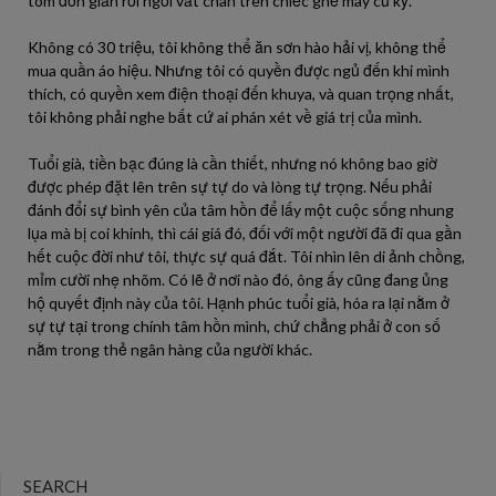
tôm đơn giản rồi ngồi vắt chân trên chiếc ghế mây cũ kỹ.
Không có 30 triệu, tôi không thể ăn sơn hào hải vị, không thể
mua quần áo hiệu. Nhưng tôi có quyền được ngủ đến khi mình
thích, có quyền xem điện thoại đến khuya, và quan trọng nhất,
tôi không phải nghe bất cứ ai phán xét về giá trị của mình.
Tuổi già, tiền bạc đúng là cần thiết, nhưng nó không bao giờ
được phép đặt lên trên sự tự do và lòng tự trọng. Nếu phải
đánh đổi sự bình yên của tâm hồn để lấy một cuộc sống nhung
lụa mà bị coi khinh, thì cái giá đó, đối với một người đã đi qua gần
hết cuộc đời như tôi, thực sự quá đắt. Tôi nhìn lên di ảnh chồng,
mỉm cười nhẹ nhõm. Có lẽ ở nơi nào đó, ông ấy cũng đang ủng
hộ quyết định này của tôi. Hạnh phúc tuổi già, hóa ra lại nằm ở
sự tự tại trong chính tâm hồn mình, chứ chẳng phải ở con số
nằm trong thẻ ngân hàng của người khác.
SEARCH