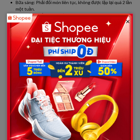
Bữa sáng: Phải đổi món liên tục, không được lặp lại quá 2 lần
một tuần.
Bữa trưa và tối: Luôn phải có 3 món mặn và 1 món canh.
×
Thức ăn phải tươi, không được dùng đồ hâm lại từ bữa
trước.
Nhà cửa: Phải lau bằng tay, không dùng robot hút bụi vì ông
không thích tiếng ồn. Quần áo của ông phải giặt riêng, ủi
phẳng phiu từng nếp gấp.
Chưa hết, ông còn áp đặt cả thói quen cá nhân lên tôi: — Bà bỏ
cái thói quen nằm xem điện thoại trước khi đi ngủ đi, sóng điện
từ không tốt. Buổi tối sau khi dọn dẹp xong, bà massage vai gáy
cho tôi khoảng nửa tiếng nhé, dạo này tôi đau mỏi quá.
Ngày đầu tiên, tôi tự nhủ chắc ông là người kỹ tính, mình ráng
làm quen. Nhưng đến ngày thứ ba, thứ tư, tôi bắt đầu kiệt sức.
Tôi thức dậy từ 5 giờ sáng, tất bật đi chợ chọn miếng thịt ngon
nhất, mớ rau tươi nhất, rồi về quần quật trong bếp, lau dọn căn
nhà ba tầng đến bóng loáng. Đến khi ông ngồi vào bàn ăn, ông
không hỏi tôi có mệt không, mà chỉ nhíu mày soi xét.