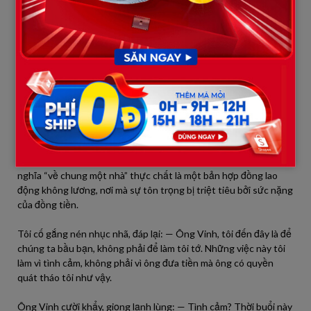
Một hôm, tôi làm món cá kho hơi nhiều dầu mỡ một chút do lỡ
tay. Ông Vinh vừa nếm một miếng đã buông đũa, vẻ mặt sa sầm:
— Bà làm ăn kiểu gì thế này? Quá nhiều dầu! Bà có biết tôi đưa
cho bà hơn 30 triệu một tháng để làm gì không? Tôi chi tiền ra
không phải để ăn những thứ cẩu thả như thế này. Bà phải làm
cho tử tế vào chứ!
Câu nói của ông như một cái tát vào lòng tự trọng của tôi. Tôi
bàng hoàng nhận ra, trong mắt ông, tôi không phải là một người
bạn đời, một người tri kỷ để nương tựa nhau lúc tuổi già. Tôi chỉ
là một người giúp việc cao cấp, một kẻ được ông “mua” về bằng
tấm thẻ lương hưu để phục vụ ông toàn thời gian. Cái danh
nghĩa “về chung một nhà” thực chất là một bản hợp đồng lao
động không lương, nơi mà sự tôn trọng bị triệt tiêu bởi sức nặng
của đồng tiền.
Tôi cố gắng nén nhục nhã, đáp lại: — Ông Vinh, tôi đến đây là để
chúng ta bầu bạn, không phải để làm tôi tớ. Những việc này tôi
làm vì tình cảm, không phải vì ông đưa tiền mà ông có quyền
quát tháo tôi như vậy.
Ông Vinh cười khẩy, giọng lạnh lùng: — Tình cảm? Thời buổi này