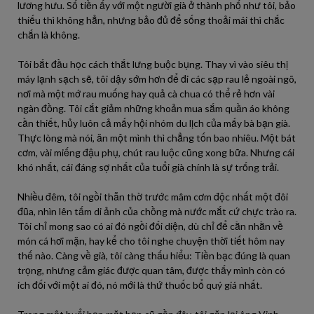
lương hưu. Số tiền ấy với một người già ở thành phố như tôi, bảo
thiếu thì không hẳn, nhưng bảo đủ để sống thoải mái thì chắc
chắn là không.
Tôi bắt đầu học cách thắt lưng buộc bụng. Thay vì vào siêu thị
máy lạnh sạch sẽ, tôi dậy sớm hơn để đi các sạp rau lẻ ngoài ngõ,
nơi mà một mớ rau muống hay quả cà chua có thể rẻ hơn vài
ngàn đồng. Tôi cắt giảm những khoản mua sắm quần áo không
cần thiết, hủy luôn cả mấy hội nhóm du lịch của mấy bà bạn già.
Thực lòng mà nói, ăn một mình thì chẳng tốn bao nhiêu. Một bát
cơm, vài miếng đậu phụ, chút rau luộc cũng xong bữa. Nhưng cái
khó nhất, cái đáng sợ nhất của tuổi già chính là sự trống trải.
Nhiều đêm, tôi ngồi thẫn thờ trước mâm cơm độc nhất một đôi
đũa, nhìn lên tấm di ảnh của chồng mà nước mắt cứ chực trào ra.
Tôi chỉ mong sao có ai đó ngồi đối diện, dù chỉ để cằn nhằn về
món cá hơi mặn, hay kể cho tôi nghe chuyện thời tiết hôm nay
thế nào. Càng về già, tôi càng thấu hiểu: Tiền bạc đúng là quan
trọng, nhưng cảm giác được quan tâm, được thấy mình còn có
ích đối với một ai đó, nó mới là thứ thuốc bổ quý giá nhất.