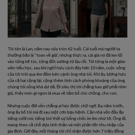
Tôi tên là Lan, năm nay vừa tròn 62 tuổi. Cái tuổi mà người ta
thường bảo là “toan về già”, nhưng thực ra, cái già nó đã len lỏi
vào từng kẽ tóc, từng đốt xương từ lâu rồi. Tôi từng là một giáo
viên tiểu học, sau khi nghỉ hưu cách đây hơn 10 năm, cuộc sống
của tôi trôi qua êm đềm bên cạnh ông nhà tôi. Khi ấy, lương hưu
của cả hai cộng lại, cộng thêm tính cách phóng khoáng của ông,
chúng tôi sống khá dư dả. Đi siêu thị tôi chẳng bao giờ phải nhìn
giá, thấy món gì ngon là mua về tẩm bổ cho chồng, cho con.
Nhưng cuộc đời vốn chẳng ai học được chữ ngờ. Ba năm trước,
ông ấy bỏ tôi mà đi sau một cơn bạo bệnh. Căn nhà vốn đầy ắp
tiếng cười nói, tiếng tivi thời sự bỗng chốc im lìm như tờ. Ông đi,
mang theo cả chỗ dựa tinh thần và một phần lớn thu nhập của
gia đình. Giờ đây, mỗi tháng tôi chỉ nhận được hơn 7 triệu đồng