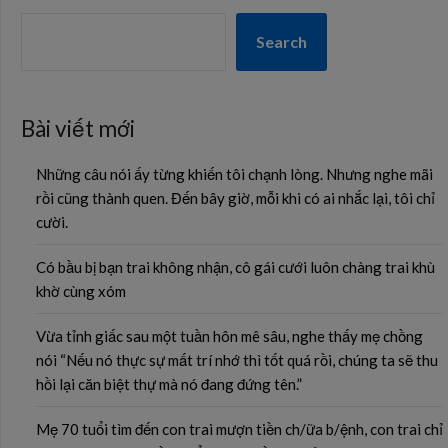
Search
Bài viết mới
Những câu nói ấy từng khiến tôi chạnh lòng. Nhưng nghe mãi
rồi cũng thành quen. Đến bây giờ, mỗi khi có ai nhắc lại, tôi chỉ
cười.
Có bầu bị bạn trai không nhận, cô gái cưới luôn chàng trai khù
khờ cùng xóm
Vừa tỉnh giấc sau một tuần hôn mê sâu, nghe thấy mẹ chồng
nói “Nếu nó thực sự mất trí nhớ thì tốt quá rồi, chúng ta sẽ thu
hồi lại căn biệt thự mà nó đang đứng tên.”
Mẹ 70 tuổi tìm đến con trai mượn tiền ch/ữa b/ệnh, con trai chỉ