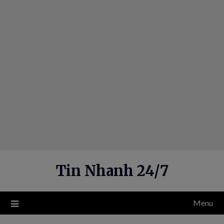
Skip
to
content
Tin Nhanh 24/7
Menu