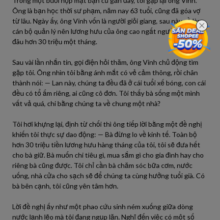
Trong một buổi họp mặt bạn cũ gần đây, tôi gặp lại ông Vinh.
Ông là bạn học thời sư phạm, năm nay 63 tuổi, cũng đã góa vợ
từ lâu. Ngày ấy, ông Vinh vốn là người giỏi giang, sau này về làm
cán bộ quản lý nên lương hưu của ông cao ngất ngưởng, nghe
đâu hơn 30 triệu một tháng.
Sau vài lần nhắn tin, gọi điện hỏi thăm, ông Vinh chủ động tìm
gặp tôi. Ông nhìn tôi bằng ánh mắt có vẻ cảm thông, rồi chân
thành nói: — Lan này, chúng ta đều đã ở cái tuổi xế bóng, con cái
đều có tổ ấm riêng, ai cũng cô đơn. Tôi thấy bà sống một mình
vất vả quá, chi bằng chúng ta về chung một nhà?
Tôi hơi khựng lại, định từ chối thì ông tiếp lời bằng một đề nghị
khiến tôi thực sự dao động: — Bà đừng lo về kinh tế. Toàn bộ
hơn 30 triệu tiền lương hưu hàng tháng của tôi, tôi sẽ đưa hết
cho bà giữ. Bà muốn chi tiêu gì, mua sắm gì cho gia đình hay cho
riêng bà cũng được. Tôi chỉ cần bà chăm sóc bữa cơm, nước
uống, nhà cửa cho sạch sẽ để chúng ta cùng hưởng tuổi già. Có
bà bên cạnh, tôi cũng yên tâm hơn.
Lời đề nghị ấy như một phao cứu sinh ném xuống giữa dòng
nước lạnh lẽo mà tôi đang ngụp lặn. Nghĩ đến việc có một số