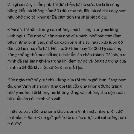
làm gì có cái gì miễn phí. Tôi đưa tiền, bà bỏ sức. Đó là lẽ công
bằng. Nếu bà không cầm 30 triệu của tôi, liệu bà có chịu dậy sớm
nấu phở cho tôi không? Đã cầm tiền thì phải biết điều.
Đêm đó, tôi nằm trong căn phòng khách sang trọng mà lòng
lạnh ngắt. Tôi nhớ về căn nhà nhỏ của mình, nhớ bát cơm đạm
bạc nhưng bình yên, nhớ cái cách ông nhà tôi ngày xưa luôn đỡ
đần vợ lau nhà, rửa bát. Hóa ra, 30 triệu hay 13.000 tệ của ông
cũng chẳng thể mua nổi một chút ấm áp chân thành. Tôi nhận ra
mình đã sai lầm nghiêm trọng khi đem tự do và lòng tự trọng của
mình ra để đổi lấy một sự ổn định giả tạo.
Đến ngày thứ bảy, sự chịu đựng của tôi chạm giới hạn. Sáng hôm
đó, ông Vinh phàn nàn rằng đôi tất của ông không được trắng
như ý muốn. Tôi không nói không rằng, vào phòng thu dọn toàn
bộ quần áo của mình vào vali.
Thấy tôi xách đồ ra phòng khách, ông Vinh ngạc nhiên, rồi cười
mai mỉa: — Sao? Định giở quẻ à? Bà đi đâu được với cái lương hưu
ít ỏi đó?