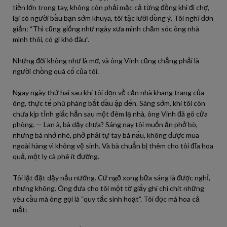
tiền lớn trong tay, không còn phải mặc cả từng đồng khi đi chợ,
lại có người bầu bạn sớm khuya, tôi tặc lưỡi đồng ý. Tôi nghĩ đơn
giản: “Thì cũng giống như ngày xưa mình chăm sóc ông nhà
mình thôi, có gì khó đâu”.
Nhưng đời không như là mơ, và ông Vinh cũng chẳng phải là
người chồng quá cố của tôi.
Ngay ngày thứ hai sau khi tôi dọn về căn nhà khang trang của
ông, thực tế phũ phàng bắt đầu ập đến. Sáng sớm, khi tôi còn
chưa kịp tỉnh giấc hẳn sau một đêm lạ nhà, ông Vinh đã gõ cửa
phòng. — Lan à, bà dậy chưa? Sáng nay tôi muốn ăn phở bò,
nhưng bà nhớ nhé, phở phải tự tay bà nấu, không được mua
ngoài hàng vì không vệ sinh. Và bà chuẩn bị thêm cho tôi đĩa hoa
quả, một ly cà phê ít đường.
Tôi lật đật dậy nấu nướng. Cứ ngỡ xong bữa sáng là được nghỉ,
nhưng không. Ông đưa cho tôi một tờ giấy ghi chi chít những
yêu cầu mà ông gọi là “quy tắc sinh hoạt”. Tôi đọc mà hoa cả
mắt: