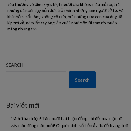
yêu thương vô điều kiện. Một người cha không máu mủ ruột rà,
nhưng đã nuôi dạy bốn đứa trẻ thành những con người tử tế. Và
khi nhắm mắt, ông không cô đơn, bởi những đứa con của ông đã
kịp trở về, nắm lấy tay ông lần cuối, như một lời cảm ơn muộn
màng nhưng trọ.
SEARCH
Search
Bài viết mới
“Mười hai triệu! Tận mười hai triệu đồng chỉ để mua một bộ
váy mặc đúng một buổi! Ở quê mình, số tiền ấy đủ để trang trải