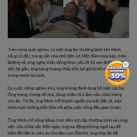
Trên vùng quê nghèo, có một ông lão thương binh tên Minh
sống cô độc trong căn nhà nhỏ đơn sơ. Một đêm mưa bão, trên
đường về, ông nghe thấy tiếng khóc yếu ớt từ ven đường. Khi
tiến lại gần, ông bàng hoàng thấy bốn bé gái bị bỏ rơi, nằm co ro
trong manh áo rách.
Dù cuộc sống nghèo khó, ông không đành lòng bỏ mặc các bé.
Ông mang chúng về nhà, dùng chăn cũ ủ ấm, nấu cháo loãng
cho ăn. Từ đó, ông Minh trở thành người cha bất đắc dĩ, một
mình nuôi dưỡng bốn đứa trẻ giữa cuộc sống đầy gian truân.
Ông Minh chỉ sống bằng chút tiền trợ cấp thương binh và công
việc sửa chữa vặt. Mỗi ngày, ông lao động không ngơi tay để
kiếm đủ tiền lo cơm áo cho đàn con. Đôi khi, ông nhịn ăn để