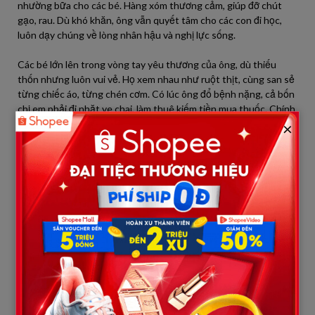
nhường bữa cho các bé. Hàng xóm thương cảm, giúp đỡ chút
gạo, rau. Dù khó khăn, ông vẫn quyết tâm cho các con đi học,
luôn dạy chúng về lòng nhân hậu và nghị lực sống.
Các bé lớn lên trong vòng tay yêu thương của ông, dù thiếu
thốn nhưng luôn vui vẻ. Họ xem nhau như ruột thịt, cùng san sẻ
từng chiếc áo, từng chén cơm. Có lúc ông đổ bệnh nặng, cả bốn
chị em phải đi nhặt ve chai, làm thuê kiếm tiền mua thuốc. Chính
tình yêu thương đã giúp họ vượt qua những tháng ngày khốn
×
khó.
Thời gian trôi qua, các cô bé ngày nào đã trưởng thành. Họ lần
lượt rời quê hương để tìm kiếm tương lai. Người làm bác sĩ, người
trở thành giáo viên, người lập gia đình ở phương xa. Chỉ còn Lan,
cô con gái út, ở lại bên cạnh chăm sóc ông Minh.
Những năm tháng cô đơn và tuổi già kéo đến nhanh chóng. Ông
Minh ngày càng yếu đi. Một đêm nọ, ông cầm tay Lan, đôi mắt
đục mờ ánh lên niềm mong mỏi: “Cha chỉ mong được gặp lại các
con một lần trước khi nhắm mắt…”