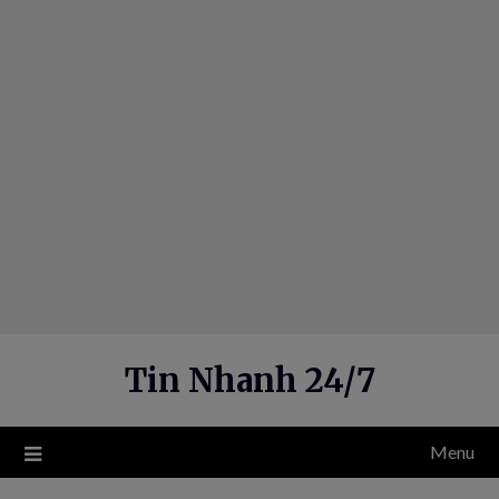
Skip
to
content
Tin Nhanh 24/7
Menu