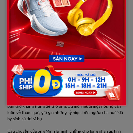
Nhận thấy tình trạng sức khỏe của ông ngày càng nguy kịch,
Lan vội vàng liên lạc với các chị em. Dù mỗi người một nơi, họ đều
tức tốc bỏ lại mọi công việc, lao về quê. Trên chuyến xe đêm,
những ký ức tuổi thơ ùa về, khiến lòng họ thổn thức.
Khi họ về đến nhà, ông Minh đang nằm trên giường, hơi thở yếu
ớt. Ông gắng mở mắt, ánh nhìn tràn ngập yêu thương khi thấy
những đứa con quây quần bên mình. Bàn tay ông run run nắm
lấy tay từng đứa, giọng nói đứt quãng nhưng chứa chan hạnh
phúc: “Cha không hối hận… vì đã nuôi các con… Các con đã
trưởng thành, cha mãn nguyện rồi…”
Nước mắt họ rơi trên khuôn mặt già nua của ông. Ông Minh
nhắm mắt, ra đi trong vòng tay những đứa con mà ông đã từng
cưu mang suốt 18 năm.
Sau khi ông mất, bốn chị em quyết định sửa lại căn nhà cũ, lập
bàn thờ khang trang để thờ ông. Dù mỗi người một nơi, họ vẫn
luôn về thăm quê, giữ gìn những kỷ niệm bên người cha nuôi đã
hy sinh cả đời vì họ.
Câu chuyện của ông Minh là minh chứng cho lòng nhân ái, tình