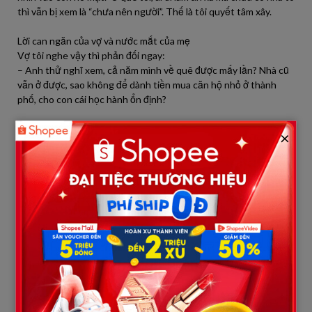
thì vẫn bị xem là “chưa nên người”. Thế là tôi quyết tâm xây.
Lời can ngăn của vợ và nước mắt của mẹ
Vợ tôi nghe vậy thì phản đối ngay:
– Anh thử nghĩ xem, cả năm mình về quê được mấy lần? Nhà cũ
vẫn ở được, sao không để dành tiền mua căn hộ nhỏ ở thành
phố, cho con cái học hành ổn định?
Tôi hiểu vợ nói đúng, nhưng mẹ tôi thì lại khác. Khi nghe tôi tính
×
mua nhà ở thành phố, bà khóc nấc lên:
– Mẹ nuôi con cực khổ bao năm, chỉ mong có ngày con dựng lại
ngôi nhà tử tế trên đất ông bà. Giờ con có tiền mà chẳng chịu
làm, mẹ biết nói sao với họ hàng làng xóm đây?
Giữa một bên là người vợ thực tế, một bên là người mẹ cả đời vì
con, tôi chọn làm mẹ vui lòng. Vợ tôi tuy không đồng ý nhưng
cũng đành nhún nhường.
Ngôi nhà 5 tầng và niềm tự hào ngắn ngủi
Tôi bỏ ra hơn 2,6 tỷ đồng xây ngôi nhà 5 tầng rưỡi ở quê, còn vay
thêm vài trăm triệu từ họ hàng. Ngày tân gia, cả làng kéo đến