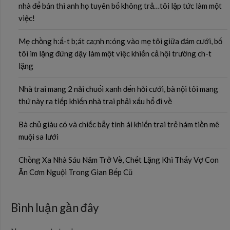
nhà để bán thì anh họ tuyên bố không trả…tôi lập tức làm một
việc!
Mẹ chồng h:ấ-t b;át ca;nh n:óng vào mẹ tôi giữa đám cưới, bố
tôi im lặng đứng dậy làm một việc khiến cả hội trường ch-t
lặng
Nhà trai mang 2 nải chuối xanh đến hỏi cưới, bà nội tôi mang
thứ này ra tiếp khiến nhà trai phải xấu hổ đi về
Bà chủ giàu có và chiếc bẫy tình ái khiến trai trẻ hám tiền mê
muội sa lưới
Chồng Xa Nhà Sáu Năm Trở Về, Chết Lặng Khi Thấy Vợ Con
Ăn Cơm Nguội Trong Gian Bếp Cũ
Bình luận gần đây