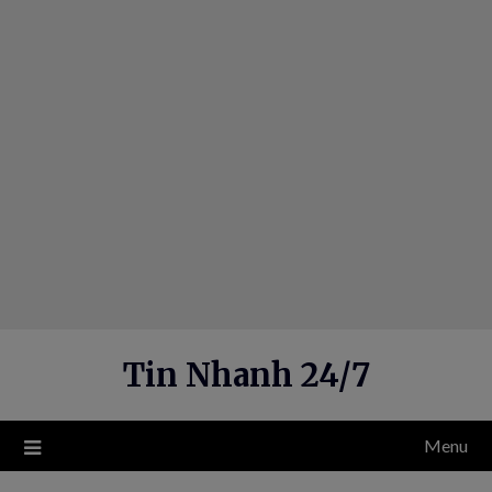
Skip
to
content
Tin Nhanh 24/7
Menu