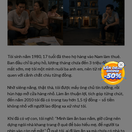
Tôi sinh năm 1980, 17 tuổi đã theo họ hàng vào Nam làm thuê.
Ban đầu chỉ là phụ hồ, lương tháng chưa đến 3 triệu đồng. Cha
mất sớm, mẹ tôi một mình nuôi ba anh em, nên từ nhỏ tôi đã
quen với cảnh chắt chiu từng đồng.
Nhờ siêng năng, thật thà, tôi được mấy ông chủ tin tưởng, rồi
hùn hạp mở cửa hàng nhỏ. Làm ăn thuận lợi, tích góp từng chút,
đến năm 2010 tôi đã có trong tay hơn 1,5 tỷ đồng – số tiền
không nhỏ với người lao động xa xứ như tôi.
Khi đã có vợ con, tôi nghĩ: “Mình làm ăn bao năm, giờ cũng nên
dựng ngôi nhà khang trang ở quê để báo hiếu mẹ, để người ta
nhìn vào còn nể mặt.” Ở quê tôi, ai đi làm ăn xa mà chưa có nhà to