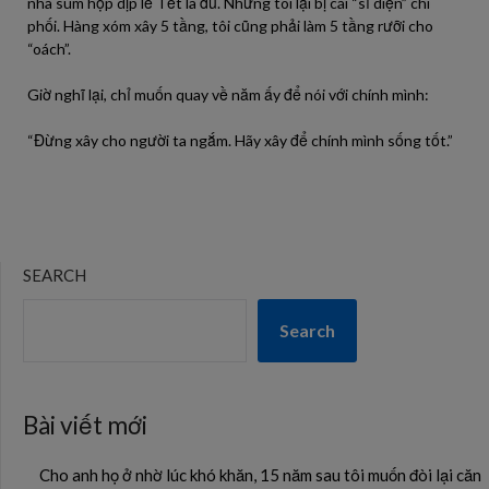
nhà sum họp dịp lễ Tết là đủ. Nhưng tôi lại bị cái “sĩ diện” chi
phối. Hàng xóm xây 5 tầng, tôi cũng phải làm 5 tầng rưỡi cho
“oách”.
Giờ nghĩ lại, chỉ muốn quay về năm ấy để nói với chính mình:
“Đừng xây cho người ta ngắm. Hãy xây để chính mình sống tốt.”
SEARCH
Search
Bài viết mới
Cho anh họ ở nhờ lúc khó khăn, 15 năm sau tôi muốn đòi lại căn