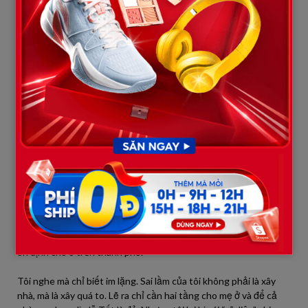
chúc mừng. Tôi mời tiệc linh đình hai ngày, không nhận phong bì
ai, chỉ muốn vui trọn vẹn. Nhìn mẹ cười rạng rỡ, tôi nghĩ: “Vậy là
đáng lắm rồi.”
Nhưng niềm vui ngắn chẳng tày gang.
Ngôi nhà bỏ hoang và nỗi ân hận muộn màng
Cuộc sống vẫn phải tiếp diễn. Tôi và vợ tiếp tục thuê nhà ở
thành phố đi làm. Mẹ già ở quê, ngôi nhà rộng thênh thang chỉ
có một người trông coi. Con trai đến tuổi đi học, vì chưa có hộ
khẩu nên không xin được trường tốt. Khi đó tôi mới thấm: giá
như ngày ấy nghe lời vợ…
Nhà đất ở thành phố tăng giá từng năm, còn ngôi nhà ở quê thì
càng lúc càng vắng người ở. Tôi bỏ vào đó cả gia tài, nhưng
chẳng mấy khi dùng đến. Giờ mẹ tôi cũng ân hận, bảo:
– Hồi đó mẹ sai rồi. Biết thế xây vừa vừa thôi, để tiền cho con cái
ổn định chỗ ở trên thành phố.
Tôi nghe mà chỉ biết im lặng. Sai lầm của tôi không phải là xây
nhà, mà là xây quá to. Lẽ ra chỉ cần hai tầng cho mẹ ở và để cả