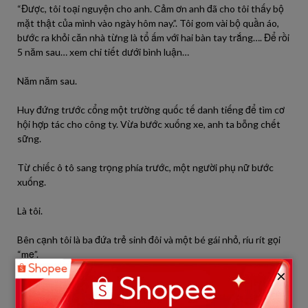
“Được, tôi toại nguyện cho anh. Cảm ơn anh đã cho tôi thấy bộ
mặt thật của mình vào ngày hôm nay.”. Tôi gom vài bộ quần áo,
bước ra khỏi căn nhà từng là tổ ấm với hai bàn tay trắng…. Để rồi
5 năm sau… xem chi tiết dưới bình luận…
Năm năm sau.
Huy đứng trước cổng một trường quốc tế danh tiếng để tìm cơ
hội hợp tác cho công ty. Vừa bước xuống xe, anh ta bỗng chết
sững.
Từ chiếc ô tô sang trọng phía trước, một người phụ nữ bước
xuống.
Là tôi.
Bên cạnh tôi là ba đứa trẻ sinh đôi và một bé gái nhỏ, ríu rít gọi
“mẹ”.
×
Chiếc cặp trên tay Huy rơi xuống đất.