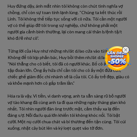
Huy đứng dậy, ánh mắt nhìn tôi không còn chút tình nghĩa vợ
chồng, chỉ còn sự toan tính lạnh lùng. “Chúng ta kết thúc rồi
Linh. Tôi không thể tiếp tục sống với cô nữa. Tôi cần một người
vợ có thể giúp đỡ tôi trong sự nghiệp, chứ không phải một
người gia cảnh bình thường, lại còn mang cái thân b/ệnh tậ/t
khó đ//ẻ như cô”.
Từng lời của Huy như những nh//át d//ao cứa vào ti//m tôi.
Không để tôi kịp phản bác, Huy bồi thêm nh//át d//ao cuối cùng:
“Nói thẳng cho cô biết, tôi đã có người khác. Bố cô ấy là chủ tịch
tập đoàn lớn. Ông ấy hứa chỉ cần tôi cho cô ấy một đứa con,
chiếc ghế giám đốc chi nhánh sẽ là của tôi. Cô ấy trẻ đẹp, giàu có
và khỏe mạnh hơn cô gấp trăm lần.”
Hóa ra là vậy. Vì tiền, vì danh vọng, anh ta sẵn sàng rũ bỏ người
vợ tào khang đã cùng anh ta đi qua những ngày tháng gian khó
nhất. Tôi nhìn người đàn ông trước mặt, cảm thấy xa lạ đến
đáng s/ợ. Nỗi đa//u quá lớn khiến tôi không khóc nổi. Tôi bật
cười. Một nụ cười chua chát và bi thương đến tận cùng. Tôi cúi
xuống, nhặt cây bút lên và ký loẹt quẹt vào tờ đơn.