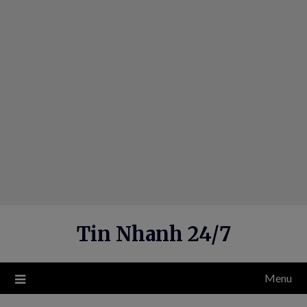
Skip
to
content
Tin Nhanh 24/7
Menu