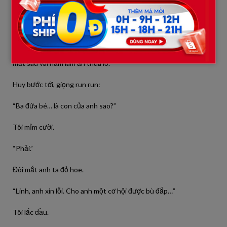
Còn Huy thì không có cuộc sống như anh ta từng mơ.
Người phụ nữ giàu có kia sinh con không lâu thì ly hôn. Chiếc
ghế giám đốc mà anh ta đánh đổi cả gia đình để có được cũng
mất sau vài năm làm ăn thua lỗ.
Huy bước tới, giọng run run:
“Ba đứa bé… là con của anh sao?”
Tôi mỉm cười.
“Phải.”
Đôi mắt anh ta đỏ hoe.
“Linh, anh xin lỗi. Cho anh một cơ hội được bù đắp…”
Tôi lắc đầu.