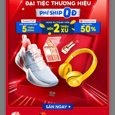
“Linh…?”
Tôi bình thản nhìn anh ta như nhìn một người xa lạ.
Lúc ấy, hiệu trưởng cùng nhiều phụ huynh tiến đến bắt tay tôi
đầy kính trọng.
“Chào chị Linh, cảm ơn chị đã tài trợ thêm thư viện cho các
cháu.”
Huy ngơ ngác. Sau khi ly hôn, anh ta mới biết tờ giấy siêu âm
hôm đó không phải kết quả khám bệnh bình thường.
Tôi đã mang thai.
Và không phải một, mà là ba đứa con.
Nhưng lúc ấy mọi thứ đã quá muộn.
Trong suốt năm năm qua, tôi một mình nuôi con, mở công ty
riêng từ số vốn ít ỏi tích góp được. Nhờ nỗ lực không ngừng,
doanh nghiệp của tôi ngày càng phát triển.