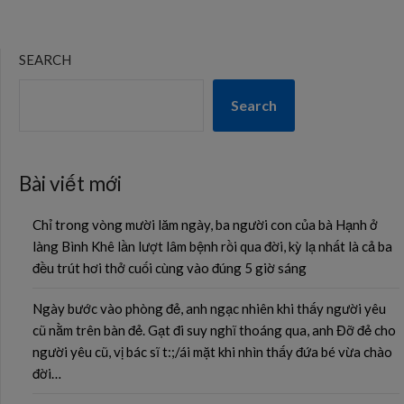
SEARCH
Search
Bài viết mới
Chỉ trong vòng mười lăm ngày, ba người con của bà Hạnh ở
làng Bình Khê lần lượt lâm bệnh rồi qua đời, kỳ lạ nhất là cả ba
đều trút hơi thở cuối cùng vào đúng 5 giờ sáng
Ngày bước vào phòng đẻ, anh ngạc nhiên khi thấy người yêu
cũ nằm trên bàn đẻ. Gạt đi suy nghĩ thoáng qua, anh Đỡ đẻ cho
người yêu cũ, vị bác sĩ t:;/ái mặt khi nhìn thấy đứa bé vừa chào
đời…