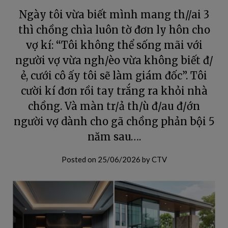
Ngày tôi vừa biết mình mang th//ai 3
thì chồng chìa luôn tờ đơn ly hôn cho
vợ kí: “Tôi không thể sống mãi với
người vợ vừa ngh/èo vừa không biết đ/
ẻ, cưới cô ấy tôi sẽ làm giám đốc”. Tôi
cười kí đơn rồi tay trắng ra khỏi nhà
chồng. Và màn tr/ả th/ù đ/au đ/ớn
người vợ dành cho gã chồng phản bội 5
năm sau….
Posted on
25/06/2026
by
CTV