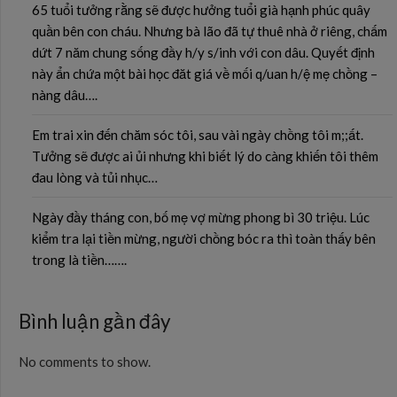
65 tuổi tưởng rằng sẽ được hưởng tuổi già hạnh phúc quây
quần bên con cháu. Nhưng bà lão đã tự thuê nhà ở riêng, chấm
dứt 7 năm chung sống đầy h/y s/inh với con dâu. Quyết định
này ẩn chứa một bài học đăt giá về mối q/uan h/ệ mẹ chồng –
nàng dâu….
Em trai xin đến chăm sóc tôi, sau vài ngày chồng tôi m;;ất.
Tưởng sẽ được ai ủi nhưng khi biết lý do càng khiến tôi thêm
đau lòng và tủi nhục…
Ngày đầy tháng con, bố mẹ vợ mừng phong bì 30 triệu. Lúc
kiểm tra lại tiền mừng, người chồng bóc ra thì toàn thấy bên
trong là tiền…….
Bình luận gần đây
No comments to show.