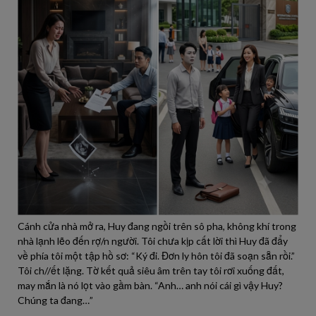
Cánh cửa nhà mở ra, Huy đang ngồi trên sô pha, không khí trong
nhà lạnh lẽo đến rợ/n người. Tôi chưa kịp cất lời thì Huy đã đẩy
về phía tôi một tập hồ sơ: “Ký đi. Đơn ly hôn tôi đã soạn sẵn rồi.”
Tôi ch//ết lặng. Tờ kết quả siêu âm trên tay tôi rơi xuống đất,
may mắn là nó lọt vào gầm bàn. “Anh… anh nói cái gì vậy Huy?
Chúng ta đang…”