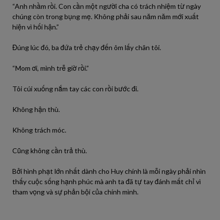
“Anh nhầm rồi. Con cần một người cha có trách nhiệm từ ngày
chúng còn trong bụng mẹ. Không phải sau năm năm mới xuất
hiện vì hối hận.”
Đúng lúc đó, ba đứa trẻ chạy đến ôm lấy chân tôi.
“Mom ơi, mình trễ giờ rồi.”
Tôi cúi xuống nắm tay các con rồi bước đi.
Không hận thù.
Không trách móc.
Cũng không cần trả thù.
Bởi hình phạt lớn nhất dành cho Huy chính là mỗi ngày phải nhìn
thấy cuộc sống hạnh phúc mà anh ta đã tự tay đánh mất chỉ vì
tham vọng và sự phản bội của chính mình.