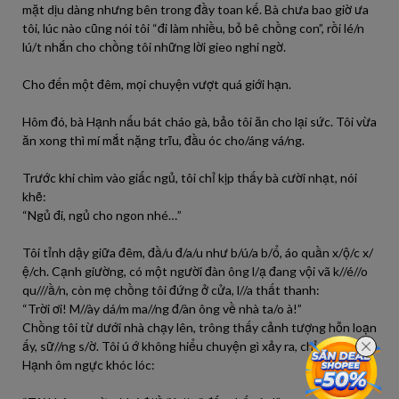
mặt dịu dàng nhưng bên trong đầy toan kế. Bà chưa bao giờ ưa
tôi, lúc nào cũng nói tôi “đi làm nhiều, bỏ bê chồng con”, rồi lé/n
lú/t nhắn cho chồng tôi những lời gieo nghi ngờ.
Cho đến một đêm, mọi chuyện vượt quá giới hạn.
Hôm đó, bà Hạnh nấu bát cháo gà, bảo tôi ăn cho lại sức. Tôi vừa
ăn xong thì mí mắt nặng trĩu, đầu óc cho/áng vá/ng.
Trước khi chìm vào giấc ngủ, tôi chỉ kịp thấy bà cười nhạt, nói
khẽ:
“Ngủ đi, ngủ cho ngon nhé…”
Tôi tỉnh dậy giữa đêm, đầ/u đ/a/u như b/ú/a b/ổ, áo quần x/ộ/c x/
ệ/ch. Cạnh giường, có một người đàn ông l/ạ đang vội vã k//é//o
qu///ầ/n, còn mẹ chồng tôi đứng ở cửa, l//a thất thanh:
“Trời ơi! M//ày dá/m ma//ng đ/àn ông về nhà ta/o à!”
Chồng tôi từ dưới nhà chạy lên, trông thấy cảnh tượng hỗn loạn
ấy, sữ//ng s/ờ. Tôi ú ớ không hiểu chuyện gì xảy ra, chỉ thấy bà
Hạnh ôm ngực khóc lóc: