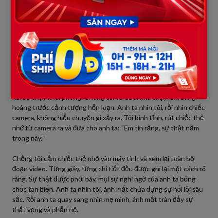
m/ày chưa ngủ sao?”. Tôi lạnh lùng đáp: “Vâng, con chưa ngủ, mẹ
ạ. Con đã xem tất cả những gì mẹ đã làm.” Tôi chỉ tay về phía
chiếc camera giấu kín: “Và cả chiếc camera này cũng vậy. Nó đã
ghi lại toàn bộ sự thật, từ việc mẹ lén cho con uống thu/ố/c ng/
ủ, cho đến việc mẹ dẫn gã đàn ông này vào phòng để vu kh/ố/ng
con.”
Mặt bà Hạnh tái mét, không còn một giọt máu. Bà ta lảo đảo,
như thể không tin vào những gì mình vừa nghe. Gã đàn ông sợ
hãi bỏ chạy khỏi phòng. Chồng tôi từ dưới nhà chạy lên, bàng
hoàng trước cảnh tượng hỗn loạn. Anh ta nhìn tôi, rồi nhìn chiếc
camera, không hiểu chuyện gì xảy ra. Tôi bình tĩnh, rút chiếc thẻ
nhớ từ camera ra và đưa cho anh ta: “Em tin rằng, sự thật nằm
trong này.”
Chồng tôi cắm chiếc thẻ nhớ vào máy tính và xem lại toàn bộ
đoạn video. Từng giây, từng chi tiết đều được ghi lại một cách rõ
ràng. Sự thật được phơi bày, mọi sự nghi ngờ của anh ta bỗng
chốc tan biến. Anh ta nhìn tôi, ánh mắt chứa đựng sự hối lỗi sâu
sắc. Rồi anh ta quay sang nhìn mẹ mình, ánh mắt tràn đầy sự
thất vọng và phẫn nộ.