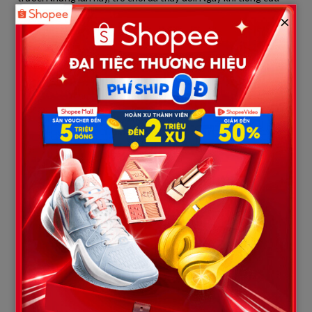
phòng đóng lại, tôi liền hé mắt, kiểm tra xem chiếc camera mini
×
giấu sau tấm ảnh cưới của vợ chồng tôi đã bắt đầu hoạt động
chưa.
Một tiếng sau, bà Hạnh quay lại. Bà nhẹ nhàng mở cửa, theo sau
bà là gã đàn ông lạ mặt lần trước, người mà sau này tôi mới biết
là người bà thuê để v/u kh/ố/ng tôi. Tôi nằm im, giữ cho hơi thở
thật đều, giả vờ như đang ngủ rất say. Bà ta tiến lại gần, khẽ lay
nhẹ vai tôi: “Ngủ rồi, thuốc có tác dụng thật.” Bà ta thì thầm với
gã đàn ông, rồi vội vàng đi ra khỏi phòng.
Gã đàn ông tiến lại giường, bắt đầu những hành động khi/êu kh/
í/ch. Tôi cố gắng kìm nén cơn giận và nỗi ghê tởm, nằm im để
chiếc camera ghi lại từng chi tiết. Gã đàn ông càng ngày càng
lấn tới, tôi biết giây phút quyết định đã đến. Ngay khi gã ta định
thực hiện hành vi đồ/i bạ/i nhất, tôi bất ngờ bật dậy, cầm chiếc
đèn ngủ bên cạnh giường giáng một đòn thật mạnh vào đầu gã
ta. Gã ta ngã gục, bàng hoàng không hiểu chuyện gì xảy ra.
Cùng lúc đó, bà Hạnh nghe tiếng động, vội vàng chạy vào
phòng. Nhìn thấy gã đàn ông ngã trên sàn, bà ta hét lên: “M/ày…