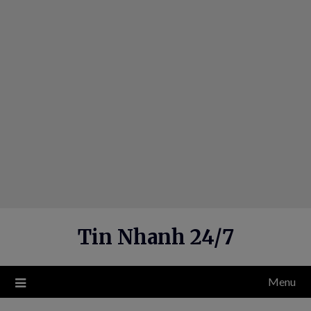
Skip
to
content
Tin Nhanh 24/7
Menu