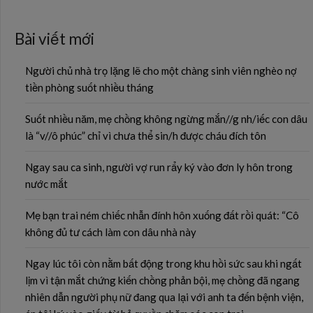
Bài viết mới
Người chủ nhà trọ lặng lẽ cho một chàng sinh viên nghèo nợ
tiền phòng suốt nhiều tháng
Suốt nhiều năm, mẹ chồng không ngừng mắn//g nh/iếc con dâu
là “v//ô phúc” chỉ vì chưa thể sin/h được cháu đích tôn
Ngay sau ca sinh, người vợ run rẩy ký vào đơn ly hôn trong
nước mắt
Mẹ bạn trai ném chiếc nhẫn đính hôn xuống đất rồi quát: “Cô
không đủ tư cách làm con dâu nhà này
Ngay lúc tôi còn nằm bất động trong khu hồi sức sau khi ngất
lịm vì tận mắt chứng kiến chồng phản bội, mẹ chồng đã ngang
nhiên dẫn người phụ nữ đang qua lại với anh ta đến bệnh viện,