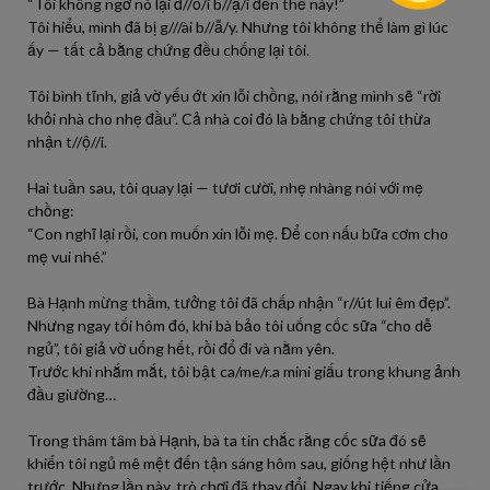
“Tôi không ngờ nó lại đ//ồ/i b//ạ/i đến thế này!”
Tôi hiểu, mình đã bị g///ài b//ẫ/y. Nhưng tôi không thể làm gì lúc
ấy — tất cả bằng chứng đều chống lại tôi.
Tôi bình tĩnh, giả vờ yếu ớt xin lỗi chồng, nói rằng mình sẽ “rời
khỏi nhà cho nhẹ đầu”. Cả nhà coi đó là bằng chứng tôi thừa
nhận t//ộ//i.
Hai tuần sau, tôi quay lại — tươi cười, nhẹ nhàng nói với mẹ
chồng:
“Con nghĩ lại rồi, con muốn xin lỗi mẹ. Để con nấu bữa cơm cho
mẹ vui nhé.”
Bà Hạnh mừng thầm, tưởng tôi đã chấp nhận “r//út lui êm đẹp”.
Nhưng ngay tối hôm đó, khi bà bảo tôi uống cốc sữa “cho dễ
ngủ”, tôi giả vờ uống hết, rồi đổ đi và nằm yên.
Trước khi nhắm mắt, tôi bật ca/me/r.a mini giấu trong khung ảnh
đầu giường…
Trong thâm tâm bà Hạnh, bà ta tin chắc rằng cốc sữa đó sẽ
khiến tôi ngủ mê mệt đến tận sáng hôm sau, giống hệt như lần
trước. Nhưng lần này, trò chơi đã thay đổi. Ngay khi tiếng cửa