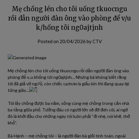
Mẹ chồng lén cho tôi uống tkuocngu
rồi dẫn người đàn ông vào phòng để v/u
k/hống tôi ng0ajtjnh
Posted on
20/04/2026
by
CTV
Mẹ chồng lén cho tôi uống tkuocngu rồi dẫn người đàn ông vào
phòng để v..u khống tôi ng0ajtjnh… Nhưng bà không biết rằng
tôi đã giả vờ ng//ủ, còn chiếc ca/m/er/a giấu kín thì đang quay lại
từng giây…
Tôi lấy chồng được ba năm, sống cùng mẹ chồng trong căn nhà
ba tầng giữa phố. Tưởng đâu có người lớn sẽ đỡ đơn côi, ai ngờ
đó là khởi đầu cho những ngày tôi luôn phải “đi nhẹ, nói khẽ, thở
khổ”.
Bà Hạnh – mẹ chồng tôi – là người đàn bà giỏi tính toán, ngoài