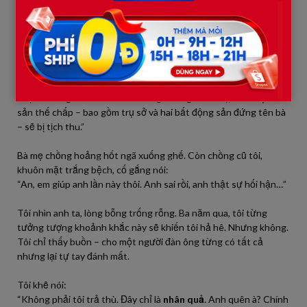
“Bị bà đuổi ra khỏi nhà giữa cơn mưa?” – tôi nhìn thẳng vào mắt
bà – “Vâng, là tôi.”
Cả phòng họp im phăng phắc. Luật sư của tôi mở tài liệu, giọng
dứt khoát:
“Thưa bà, theo điều khoản trong hợp đồng, nếu bên Hưng
Thịnh không thanh toán trước 9 giờ sáng hôm nay, toàn bộ tài
sản thế chấp – bao gồm trụ sở và hai bất động sản đứng tên bà
– sẽ bị tịch thu.”
Bà mẹ chồng hoảng hốt ngã xuống ghế. Còn chồng cũ tôi,
khuôn mặt trắng bệch, cố gắng nói:
“An, em giúp anh lần này thôi. Anh sai rồi, anh thật sự hối hận…”
Tôi nhìn anh ta, lòng bỗng trống rỗng. Ba năm qua, tôi từng
tưởng tượng khoảnh khắc này sẽ khiến tôi hả hê. Nhưng không.
Tôi chỉ thấy buồn – cho một người đàn ông từng có tất cả
nhưng lại tự tay đánh mất.
Tôi khẽ nói:
“Không phải tôi trả thù. Đây chỉ là
nhân quả
. Anh quên à? Chính