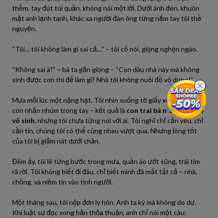
thềm, tay đút túi quần, không nói một lời. Dưới ánh đèn, khuôn
mặt anh lạnh tanh, khác xa người đàn ông từng nắm tay tôi thề
nguyện.
“Tôi… tôi không làm gì sai cả…” – tôi cố nói, giọng nghẹn ngào.
“Không sai à?” – bà ta gằn giọng – “Con dâu nhà này mà không
sinh được con thì để làm gì? Nhà tôi không nuôi đồ vô dụng!”
Mưa mỗi lúc một nặng hạt. Tôi nhìn xuống tờ giấy xét nghiệm
còn nhăn nhúm trong tay – kết quả là
con trai bà mới là người
vô sinh
, nhưng tôi chưa từng nói với ai. Tôi nghĩ chỉ cần yêu, chỉ
cần tin, chúng tôi có thể cùng nhau vượt qua. Nhưng lòng tốt
của tôi bị giẫm nát dưới chân.
Đêm ấy, tôi lê từng bước trong mưa, quần áo ướt sũng, trái tim
rã rời. Tôi không biết đi đâu, chỉ biết mình đã mất tất cả – nhà,
chồng, và niềm tin vào tình người.
Một tháng sau, tôi nộp đơn ly hôn. Anh ta ký mà không do dự.
Khi luật sư đọc xong bản thỏa thuận, anh chỉ nói một câu: