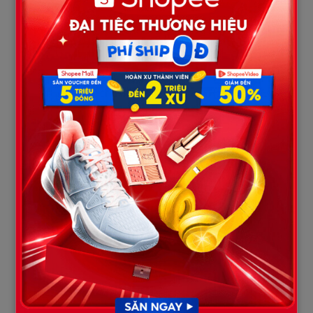
Lâm Minh có thể đối mặt với án tù.”
Tôi lặng người. Hưng Thịnh – chính là công ty của chồng cũ tôi.
Chưa đầy 24 tiếng sau, luật sư của tập đoàn tôi nhận được cuộc
hẹn – bên Hưng Thịnh muốn thương lượng lại khoản nợ. Họ nợ
chúng tôi hơn
50 tỷ đồng
– số tiền mà mẹ chồng cũ từng dùng
quan hệ để “trì hoãn thanh toán”.
Buổi sáng hôm sau, tôi bước vào phòng họp, trong bộ vest
trắng, gương mặt bình thản.
Khi cánh cửa mở ra, mẹ chồng cũ tôi chết lặng. Bà run rẩy, nhìn
tôi như nhìn thấy ma.
“Cô… cô là…”
“Tôi là Nguyễn An – Giám đốc chi nhánh tập đoàn Phoenix tại
Việt Nam.” – tôi mỉm cười nhẹ. “Bên bà đang nợ chúng tôi 50 tỷ.
Hôm nay tôi đến để bàn chuyện xử lý hợp đồng.”
Chồng cũ tôi cúi gằm mặt. Bà mẹ chồng tái mét, lắp bắp:
“Chắc… chắc có nhầm lẫn gì đó. Cô… chính cô từng…”