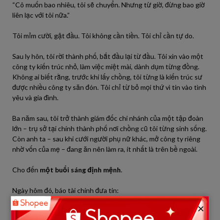
“Cô muốn bao nhiêu, tôi sẽ chuyển. Nhưng từ giờ, đừng bao giờ
liên lạc với tôi nữa.”
Tôi mỉm cười, gật đầu. Tôi không cần tiền. Tôi chỉ cần tự do.
Sau ly hôn, tôi rời thành phố, bắt đầu lại từ đầu. Tôi xin vào một
công ty kiến trúc nhỏ, làm việc miệt mài, dành dụm từng đồng.
Không ai biết rằng, trước khi lấy chồng, tôi từng là kiến trúc sư
được nhiều công ty săn đón. Tôi chỉ từ bỏ mọi thứ vì tin vào tình
yêu và gia đình.
Ba năm sau, tôi trở thành giám đốc chi nhánh của một tập đoàn
lớn – trụ sở tại chính thành phố nơi chồng cũ tôi từng sinh sống.
Còn anh ta – sau khi cưới người phụ nữ khác, mở công ty riêng
nhờ vốn của mẹ – đang ăn nên làm ra, ít nhất là trên bề ngoài.
Cho đến
một buổi sáng định mệnh
.
Ngày hôm đó, báo tài chính đưa tin:
×
“Công ty Hưng Thịnh bị điều tra vì gian lận tài chính. Chủ tịch