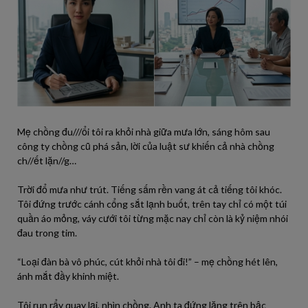
Mẹ chồng đu///ổi tôi ra khỏi nhà giữa mưa lớn, sáng hôm sau
công ty chồng cũ phá sản, lời của luật sư khiến cả nhà chồng
ch//ết lặn//g…
Trời đổ mưa như trút. Tiếng sấm rền vang át cả tiếng tôi khóc.
Tôi đứng trước cánh cổng sắt lạnh buốt, trên tay chỉ có một túi
quần áo mỏng, váy cưới tôi từng mặc nay chỉ còn là kỷ niệm nhói
đau trong tim.
“Loại đàn bà vô phúc, cút khỏi nhà tôi đi!” – mẹ chồng hét lên,
ánh mắt đầy khinh miệt.
Tôi run rẩy quay lại, nhìn chồng. Anh ta đứng lặng trên bậc