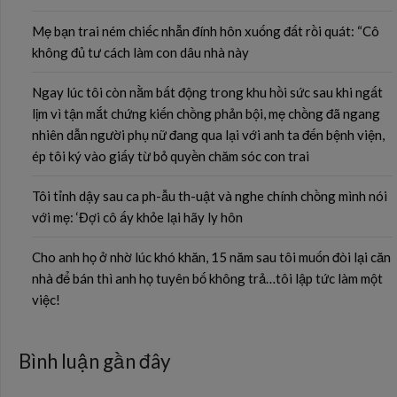
Mẹ bạn trai ném chiếc nhẫn đính hôn xuống đất rồi quát: “Cô
không đủ tư cách làm con dâu nhà này
Ngay lúc tôi còn nằm bất động trong khu hồi sức sau khi ngất
lịm vì tận mắt chứng kiến chồng phản bội, mẹ chồng đã ngang
nhiên dẫn người phụ nữ đang qua lại với anh ta đến bệnh viện,
ép tôi ký vào giấy từ bỏ quyền chăm sóc con trai
Tôi tỉnh dậy sau ca ph-ẫu th-uật và nghe chính chồng mình nói
với mẹ: ‘Đợi cô ấy khỏe lại hãy ly hôn
Cho anh họ ở nhờ lúc khó khăn, 15 năm sau tôi muốn đòi lại căn
nhà để bán thì anh họ tuyên bố không trả…tôi lập tức làm một
việc!
Bình luận gần đây