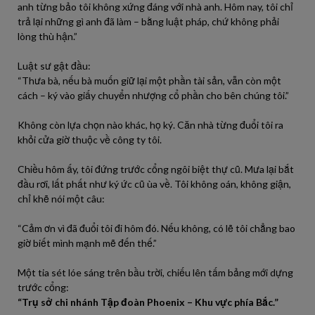
anh từng bảo tôi không xứng đáng với nhà anh. Hôm nay, tôi chỉ
trả lại những gì anh đã làm – bằng luật pháp, chứ không phải
lòng thù hận.”
Luật sư gật đầu:
“Thưa bà, nếu bà muốn giữ lại một phần tài sản, vẫn còn một
cách – ký vào giấy chuyển nhượng cổ phần cho bên chúng tôi.”
Không còn lựa chọn nào khác, họ ký. Căn nhà từng đuổi tôi ra
khỏi cửa giờ thuộc về công ty tôi.
Chiều hôm ấy, tôi đứng trước cổng ngôi biệt thự cũ. Mưa lại bắt
đầu rơi, lất phất như ký ức cũ ùa về. Tôi không oán, không giận,
chỉ khẽ nói một câu:
“Cảm ơn vì đã đuổi tôi đi hôm đó. Nếu không, có lẽ tôi chẳng bao
giờ biết mình mạnh mẽ đến thế.”
Một tia sét lóe sáng trên bầu trời, chiếu lên tấm bảng mới dựng
trước cổng:
“Trụ sở chi nhánh Tập đoàn Phoenix – Khu vực phía Bắc.”