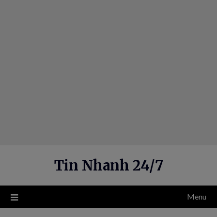
Skip
to
content
Tin Nhanh 24/7
Menu