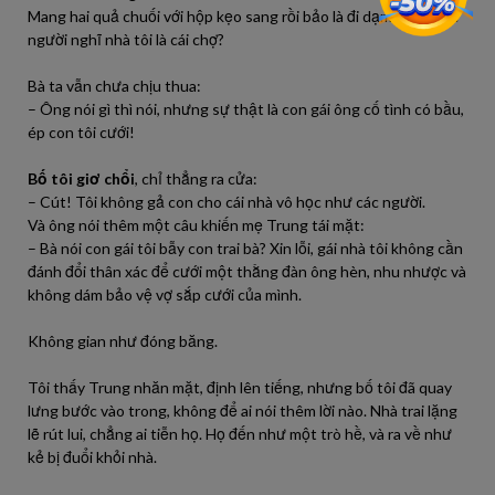
Mang hai quả chuối với hộp kẹo sang rồi bảo là đi dạm ngõ? Các
người nghĩ nhà tôi là cái chợ?
Bà ta vẫn chưa chịu thua:
– Ông nói gì thì nói, nhưng sự thật là con gái ông cố tình có bầu,
ép con tôi cưới!
Bố tôi giơ chổi
, chỉ thẳng ra cửa:
– Cút! Tôi không gả con cho cái nhà vô học như các người.
Và ông nói thêm một câu khiến mẹ Trung tái mặt:
– Bà nói con gái tôi bẫy con trai bà? Xin lỗi, gái nhà tôi không cần
đánh đổi thân xác để cưới một thằng đàn ông hèn, nhu nhược và
không dám bảo vệ vợ sắp cưới của mình.
Không gian như đóng băng.
Tôi thấy Trung nhăn mặt, định lên tiếng, nhưng bố tôi đã quay
lưng bước vào trong, không để ai nói thêm lời nào. Nhà trai lặng
lẽ rút lui, chẳng ai tiễn họ. Họ đến như một trò hề, và ra về như
kẻ bị đuổi khỏi nhà.