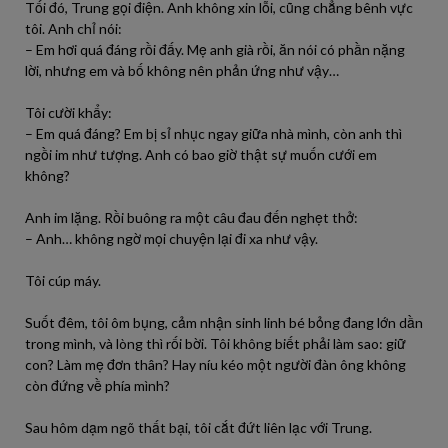
Tối đó, Trung gọi điện. Anh không xin lỗi, cũng chẳng bênh vực
tôi. Anh chỉ nói:
– Em hơi quá đáng rồi đấy. Mẹ anh già rồi, ăn nói có phần nặng
lời, nhưng em và bố không nên phản ứng như vậy…
Tôi cười khẩy:
– Em quá đáng? Em bị sỉ nhục ngay giữa nhà mình, còn anh thì
ngồi im như tượng. Anh có bao giờ thật sự muốn cưới em
không?
Anh im lặng. Rồi buông ra một câu đau đến nghẹt thở:
– Anh… không ngờ mọi chuyện lại đi xa như vậy.
Tôi cúp máy.
Suốt đêm, tôi ôm bụng, cảm nhận sinh linh bé bỏng đang lớn dần
trong mình, và lòng thì rối bời. Tôi không biết phải làm sao: giữ
con? Làm mẹ đơn thân? Hay níu kéo một người đàn ông không
còn đứng về phía mình?
Sau hôm dạm ngõ thất bại, tôi cắt đứt liên lạc với Trung.