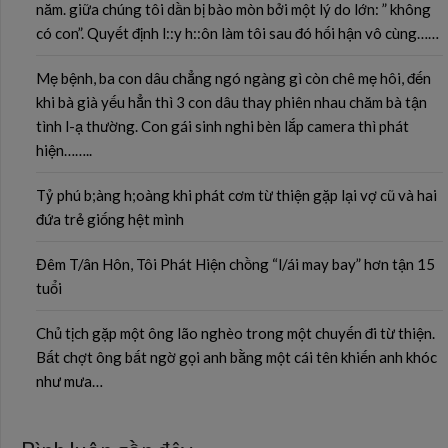
năm. giữa chúng tôi dần bị bào mòn bởi một lý do lớn: ” không
có con”. Quyết định l::y h::ôn làm tôi sau đó hối hận vô cùng……
Mẹ bệnh, ba con dâu chẳng ngó ngàng gì còn chê mẹ hôi, đến
khi bà già yếu hẳn thì 3 con dâu thay phiên nhau chăm bà tận
tình l-ạ thường. Con gái sinh nghi bèn lắp camera thì phát
hiện……..
Tỷ phú b;àng h;oàng khi phát cơm từ thiện gặp lại vợ cũ và hai
đứa trẻ giống hệt mình
Đêm T/ân Hôn, Tôi Phát Hiện chồng “l/ái may bay” hơn tận 15
tuổi
Chủ tịch gặp một ông lão nghèo trong một chuyến đi từ thiện.
Bất chợt ông bất ngờ gọi anh bằng một cái tên khiến anh khóc
như mưa…