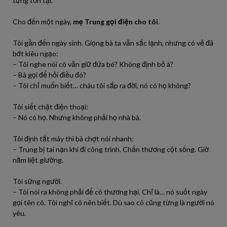
từng tồn tại.
Cho đến một ngày,
mẹ Trung gọi điện cho tôi
.
Tôi gần đến ngày sinh. Giọng bà ta vẫn sắc lạnh, nhưng có vẻ đã
bớt kiêu ngạo:
– Tôi nghe nói cô vẫn giữ đứa bé? Không định bỏ à?
– Bà gọi để hỏi điều đó?
– Tôi chỉ muốn biết… cháu tôi sắp ra đời, nó có họ không?
Tôi siết chặt điện thoại:
– Nó có họ. Nhưng không phải họ nhà bà.
Tôi định tắt máy thì bà chợt nói nhanh:
– Trung bị tai nạn khi đi công trình. Chấn thương cột sống. Giờ
nằm liệt giường.
Tôi sững người.
– Tôi nói ra không phải để cô thương hại. Chỉ là… nó suốt ngày
gọi tên cô. Tôi nghĩ cô nên biết. Dù sao cô cũng từng là người nó
yêu.