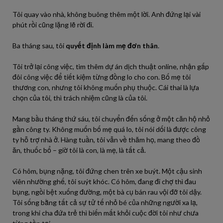
Tôi quay vào nhà, không buông thêm một lời. Anh đứng lại vài
phút rồi cũng lặng lẽ rời đi.
Ba tháng sau, tôi
quyết định làm mẹ đơn thân
.
Tôi trở lại công việc, tìm thêm dự án dịch thuật online, nhận gấp
đôi công việc để tiết kiệm từng đồng lo cho con. Bố mẹ tôi
thương con, nhưng tôi không muốn phụ thuộc. Cái thai là lựa
chọn của tôi, thì trách nhiệm cũng là của tôi.
Mang bầu tháng thứ sáu, tôi chuyển đến sống ở một căn hộ nhỏ
gần công ty. Không muốn bố mẹ quá lo, tôi nói dối là được công
ty hỗ trợ nhà ở. Hàng tuần, tôi vẫn về thăm họ, mang theo đồ
ăn, thuốc bổ – giờ tôi là con, là mẹ, là tất cả.
Có hôm, bụng nặng, tôi đứng chen trên xe buýt. Một cậu sinh
viên nhường ghế, tôi suýt khóc. Có hôm, đang đi chợ thì đau
bụng, ngồi bệt xuống đường, một bà cụ bán rau vội đỡ tôi dậy.
Tôi sống bằng tất cả sự tử tế nhỏ bé của những người xa lạ,
trong khi cha đứa trẻ thì biến mất khỏi cuộc đời tôi như chưa