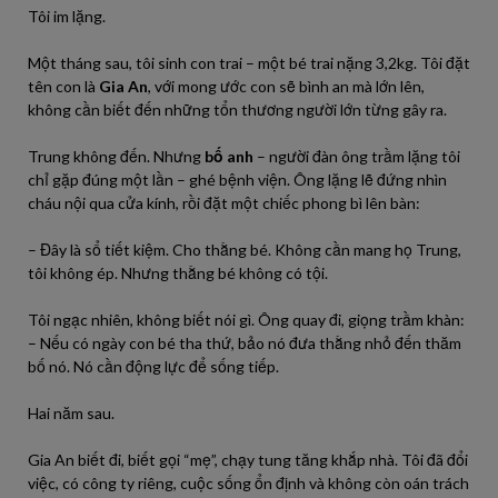
Tôi im lặng.
Một tháng sau, tôi sinh con trai – một bé trai nặng 3,2kg. Tôi đặt
tên con là
Gia An
, với mong ước con sẽ bình an mà lớn lên,
không cần biết đến những tổn thương người lớn từng gây ra.
Trung không đến. Nhưng
bố anh
– người đàn ông trầm lặng tôi
chỉ gặp đúng một lần – ghé bệnh viện. Ông lặng lẽ đứng nhìn
cháu nội qua cửa kính, rồi đặt một chiếc phong bì lên bàn:
– Đây là sổ tiết kiệm. Cho thằng bé. Không cần mang họ Trung,
tôi không ép. Nhưng thằng bé không có tội.
Tôi ngạc nhiên, không biết nói gì. Ông quay đi, giọng trầm khàn:
– Nếu có ngày con bé tha thứ, bảo nó đưa thằng nhỏ đến thăm
bố nó. Nó cần động lực để sống tiếp.
Hai năm sau.
Gia An biết đi, biết gọi “mẹ”, chạy tung tăng khắp nhà. Tôi đã đổi
việc, có công ty riêng, cuộc sống ổn định và không còn oán trách