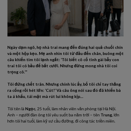
Ngày dạm ngõ, họ nhà trai mang đến đúng hai quả chuối chín
và một hộp kẹo. Mẹ anh nhìn tôi từ đầu đến chân, buông một
câu khiến tim tôi lạnh ngắt: ‘Tôi biết cô cố tình gài bẫy con
trai tôi có bầu để bắt cưới. Nhưng đừng mong nhà tôi coi
trọng cô.’”
Tôi đứng chết trân. Nhưng chính lúc ấy, bố tôi chỉ tay thẳng
ra cổng rồi hét lớn: ‘Cút!’ Và câu ông nói sau đó đã khiến bà
ta á khẩu, tái mặt mà rút lui không kịp…
Tôi tên là
Ngọc
, 25 tuổi, làm nhân viên văn phòng tại Hà Nội.
Anh – người đàn ông tôi yêu suốt ba năm trời – tên
Trung
, lớn
hơn tôi hai tuổi, làm kỹ sư cầu đường, đi công tác triền miên.