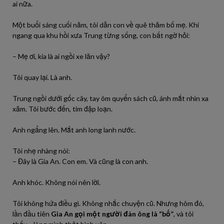
ai nữa.
Một buổi sáng cuối năm, tôi dẫn con về quê thăm bố mẹ. Khi
ngang qua khu hồi xưa Trung từng sống, con bất ngờ hỏi:
– Mẹ ơi, kia là ai ngồi xe lăn vậy?
Tôi quay lại. Là anh.
Trung ngồi dưới gốc cây, tay ôm quyển sách cũ, ánh mắt nhìn xa
xăm. Tôi bước đến, tim đập loạn.
Anh ngẩng lên. Mắt anh long lanh nước.
Tôi nhẹ nhàng nói:
– Đây là Gia An. Con em. Và cũng là con anh.
Anh khóc. Không nói nên lời.
Tôi không hứa điều gì. Không nhắc chuyện cũ. Nhưng hôm đó,
lần đầu tiên
Gia An gọi một người đàn ông là “bố”
, và tôi