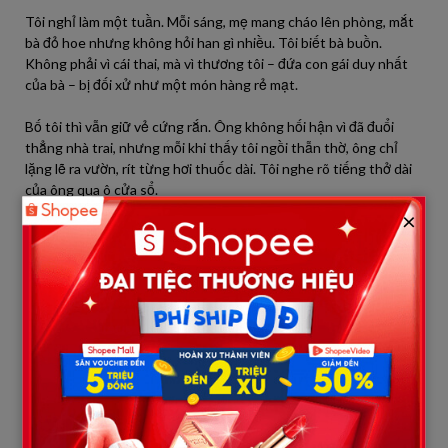
Tôi nghỉ làm một tuần. Mỗi sáng, mẹ mang cháo lên phòng, mắt
bà đỏ hoe nhưng không hỏi han gì nhiều. Tôi biết bà buồn.
Không phải vì cái thai, mà vì thương tôi – đứa con gái duy nhất
của bà – bị đối xử như một món hàng rẻ mạt.
Bố tôi thì vẫn giữ vẻ cứng rắn. Ông không hối hận vì đã đuổi
thẳng nhà trai, nhưng mỗi khi thấy tôi ngồi thẫn thờ, ông chỉ
lặng lẽ ra vườn, rít từng hơi thuốc dài. Tôi nghe rõ tiếng thở dài
của ông qua ô cửa sổ.
×
Ba hôm sau, Trung đến nhà. Không gọi trước, không hoa, không
quà, chỉ một thân một mình đứng ngoài cổng, tay đút túi quần.
Tôi nhìn qua rèm, thấy anh bồn chồn. Tôi ra mở cửa, giọng lạnh
tanh:
– Anh đến làm gì?
Anh nhìn tôi, ánh mắt có chút áy náy:
– Cho anh gặp em, nói chuyện một lát. Không phải vì anh muốn
níu kéo, chỉ… muốn giải thích.