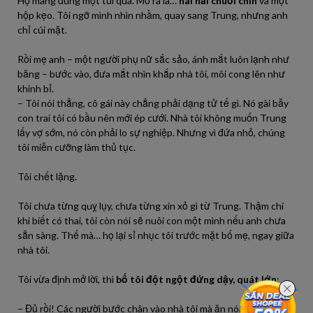
Họ mang đúng một túi quà. Mở ra là…
hai nải chuối chín
và một
hộp kẹo. Tôi ngỡ mình nhìn nhầm, quay sang Trung, nhưng anh
chỉ cúi mặt.
Rồi mẹ anh – một người phụ nữ sắc sảo, ánh mắt luôn lạnh như
băng – bước vào, đưa mắt nhìn khắp nhà tôi, môi cong lên như
khinh bỉ.
– Tôi nói thẳng, cô gái này chẳng phải dạng tử tế gì. Nó gài bẫy
con trai tôi có bầu nên mới ép cưới. Nhà tôi không muốn Trung
lấy vợ sớm, nó còn phải lo sự nghiệp. Nhưng vì đứa nhỏ, chúng
tôi miễn cưỡng làm thủ tục.
Tôi chết lặng.
Tôi chưa từng quỵ lụy, chưa từng xin xỏ gì từ Trung. Thậm chí
khi biết có thai, tôi còn nói sẽ nuôi con một mình nếu anh chưa
sẵn sàng. Thế mà… họ lại sỉ nhục tôi trước mặt bố mẹ, ngay giữa
nhà tôi.
Tôi vừa định mở lời, thì
bố tôi đột ngột đứng dậy, quát lớn
:
– Đủ rồi! Các người bước chân vào nhà tôi mà ăn nói kiểu đó à?