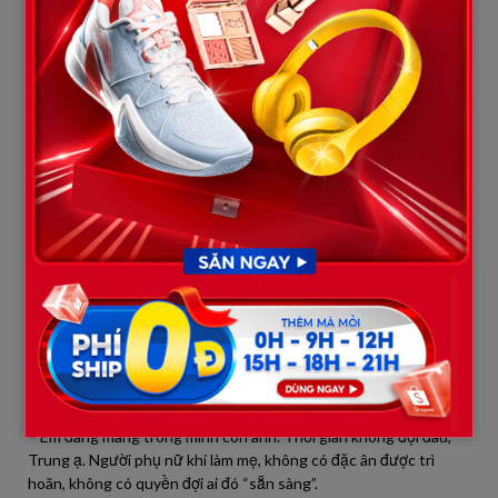
Tôi không ngăn, cũng không mời vào. Chúng tôi đứng ngoài sân,
giữa cái nắng tháng Sáu gay gắt.
– Anh xin lỗi vì không bảo vệ em hôm đó. Mọi chuyện xảy ra
nhanh quá, anh bị kẹt giữa hai bên, không biết phải làm gì.
– Thế nên anh chọn im lặng?
Anh cúi đầu.
Tôi nhìn thẳng vào anh – người đàn ông mà tôi từng yêu thương
đến tận cùng – và hỏi:
– Anh có từng nghĩ sẽ rời khỏi mẹ anh, rời khỏi cái “kế hoạch sự
nghiệp” mà bà ấy sắp sẵn, để sống cùng em và con không?
Anh không trả lời. Một lúc sau mới nói nhỏ:
– Anh cần thời gian.
Tôi bật cười.
– Em đang mang trong mình con anh. Thời gian không đợi đâu,
Trung ạ. Người phụ nữ khi làm mẹ, không có đặc ân được trì
hoãn, không có quyền đợi ai đó “sẵn sàng”.