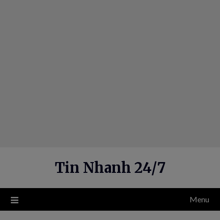
Skip
to
content
Tin Nhanh 24/7
Menu