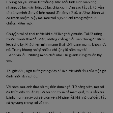
Chúng tôi yêu nhau từ thời đại học. Mối tình sinh viên nhẹ
nhàng, có lúc giận hờn, có lúc chia xa, nhưng sau tất cả, tôi vẫn
tin rằng mình đang ở bên người đàn ông tử tế, trưởng thành và
có trách nhiệm. Vậy mà, mọi thứ sụp đổ chỉ trong một buổi
chiều… dạm ngõ.
Chuyện tôi có thai trước khi cưới là ngoài ý muốn. Tôi đã uống
thuốc tránh thai đều đặn, nhưng chẳng hiểu sao tháng đó lại bị
lệch chu kỳ. Phát hiện mình mang thai, tôi hoang mang, khóc nức
nở. Trung không nói gì nhiều, chỉ lặng lẽ nắm tay tôi:
– Anh xin lỗi… Nhưng mình cưới nhé. Dù gì anh cũng muốn lấy
em.
Tôi gật đầu, ngỡ tưởng rằng đây sẽ là bước khởi đầu của một gia
đình nhỏ hạnh phúc.
Vài hôm sau, anh đưa bố mẹ đến dạm ngõ. Từ sáng sớm, mẹ tôi
đã thức dậy chuẩn bị. Bố tôi còn thuê cả mâm quả, mua sẵn trà
bánh, mong ngày vui sẽ trọn vẹn. Nhưng rồi, khi nhà trai đến, tất
cả hy vọng trong tôi vỡ tan.