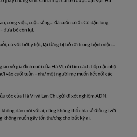
ó giấy chứng sinh. Chỉ là một cái tên được đặt vội: Hà
an, công việc, cuộc sống… đã cuốn cô đi. Cô dặn lòng
– đứa bé còn lại.
ổi, có vết bớt y hệt, lại từng bị bỏ rơi trong bệnh viện…
áo về gia đình nuôi của Hà Vi, rồi tìm cách tiếp cận nhẹ
chơi vào cuối tuần – như một người mẹ muốn kết nối các
ẫu tóc của Hà Vi và Lan Chi, gửi đi xét nghiệm ADN.
không dám nói với ai, cũng không thể chia sẻ điều gì với
ũng không muốn gây tổn thương cho bất kỳ ai.