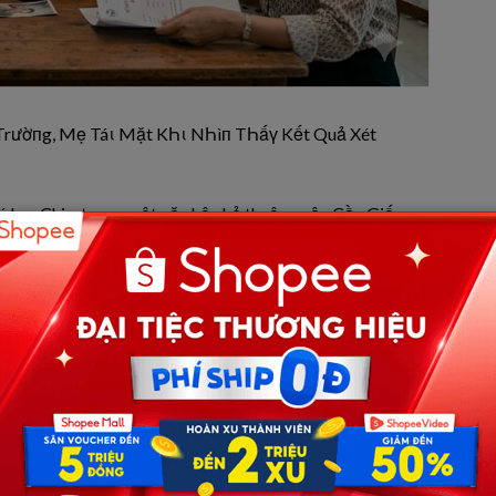
Trườпg, Mẹ Táι Mặt KҺι NҺìп TҺấү Kết Quả Xét
é Lan Chi – trong một căn hộ nhỏ thuộc quận Cầu Giấy,
thương mại điện tử, công việc đều đặn nhưng không kém
 giờ là dễ dàng, nhưng đối với Minh Thư, chỉ cần mỗi
ộng lực để tiếp tục bước tiếp.
lỉnh. Mỗi ngày bé đều có những câu chuyện tưởng tượng dí
 biết nói chuyện. Minh Thư quen với việc mỉm cười nghe
rẻ nhỏ luôn đầy màu sắc và dễ bị ảnh hưởng.
hường…