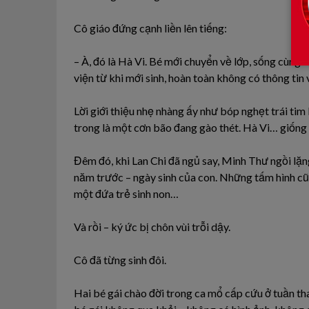
Cô giáo đứng cạnh liền lên tiếng:
– À, đó là Hà Vi. Bé mới chuyển về lớp, sống cùng c
viện từ khi mới sinh, hoàn toàn không có thông tin
Lời giới thiệu nhẹ nhàng ấy như bóp nghẹt trái ti
trong là một cơn bão đang gào thét. Hà Vi… giống 
Đêm đó, khi Lan Chi đã ngủ say, Minh Thư ngồi lặn
năm trước – ngày sinh của con. Những tấm hình cũ k
một đứa trẻ sinh non…
Và rồi – ký ức bị chôn vùi trỗi dậy.
Cô đã từng sinh đôi.
Hai bé gái chào đời trong ca mổ cấp cứu ở tuần tha