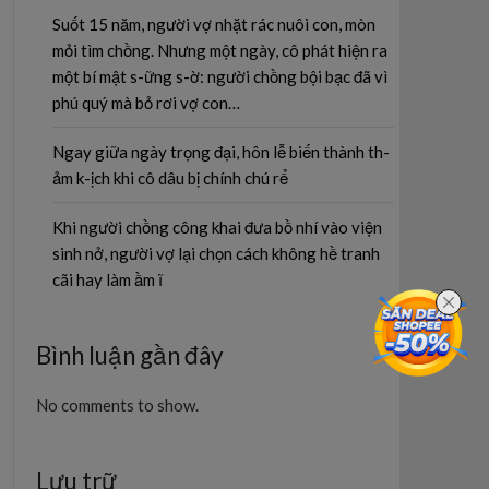
Suốt 15 năm, người vợ nhặt rác nuôi con, mòn
mỏi tìm chồng. Nhưng một ngày, cô phát hiện ra
một bí mật s-ững s-ờ: người chồng bội bạc đã vì
phú quý mà bỏ rơi vợ con…
Ngay giữa ngày trọng đại, hôn lễ biến thành th-
ảm k-ịch khi cô dâu bị chính chú rể
Khi người chồng công khai đưa bồ nhí vào viện
sinh nở, người vợ lại chọn cách không hề tranh
cãi hay làm ầm ĩ
Bình luận gần đây
No comments to show.
Lưu trữ