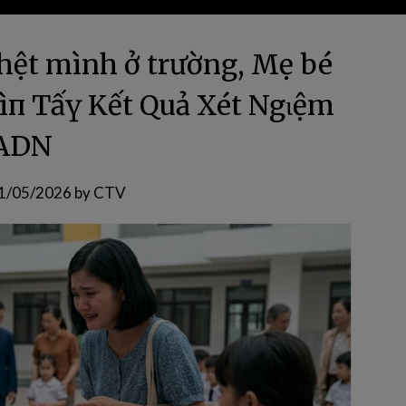
hệt mình ở trường, Mẹ bé
NҺìп TҺấү Kết Quả Xét NgҺιệm
ADN
1/05/2026
by
CTV