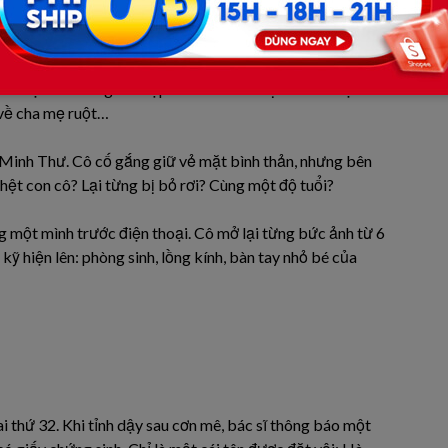
ha mẹ nuôi trong khu tập thể. Bé là trẻ bị bỏ rơi ở bệnh
 về cha mẹ ruột…
m Minh Thư. Cô cố gắng giữ vẻ mặt bình thản, nhưng bên
hệt con cô? Lại từng bị bỏ rơi? Cùng một độ tuổi?
g một mình trước điện thoại. Cô mở lại từng bức ảnh từ 6
ỹ hiện lên: phòng sinh, lồng kính, bàn tay nhỏ bé của
i thứ 32. Khi tỉnh dậy sau cơn mê, bác sĩ thông báo một