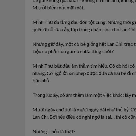
bé gái không qua khỏi – không có hình ảnh, không c
Mi, rồi biến mất mãi mãi.
Minh Thư đã từng đau đớn tột cùng. Nhưng thời gi
quên đi nỗi đau ấy, tập trung chăm sóc cho Lan Chi 
Nhưng giờ đây, một cô bé giống hệt Lan Chi, trạc tu
Liệu có phải con gái cô chưa từng chết?
Minh Thư bắt đầu âm thầm tìm hiểu. Cô dò hỏi cô gi
nhàng. Cô ngỏ lời xin phép được đưa cả hai bé đi 
bạn nhỏ.
Trong lúc ấy, cô âm thầm làm một việc khác: lấy m
Mười ngày chờ đợi là mười ngày dài như thế kỷ. Cô 
Lan Chi. Bởi nếu điều cô nghi ngờ là sai… thì cô c
Nhưng… nếu là thật?