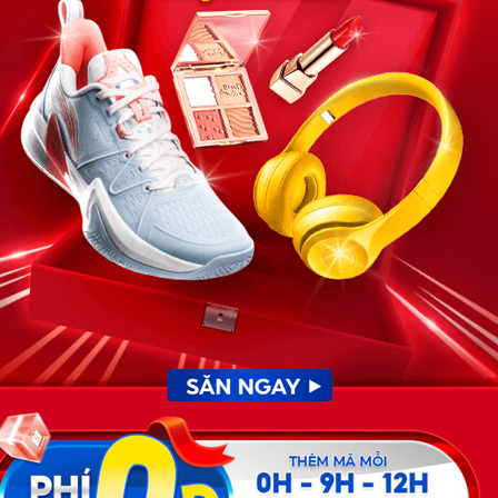
t con luôn đó!
g con nên con thấy thế thôi.
ể chuyện tưởng tượng. Nhưng Minh Thư đâu ngờ rằng,
một hành trình đầy nước mắt và bất ngờ phía trước.
đón con như thường lệ. Những đứa trẻ ríu rít chạy ra
ng. Nhưng một hình ảnh bất ngờ khiến cô sững sờ, chân
 Cả hai cười nói vui vẻ. Nhưng điều khiến Minh Thư
 gương mặt của bé kia – giống hệt Lan Chi như hai giọt
t bớt nhỏ dưới xương quai xanh bên phải – đặc điểm mà