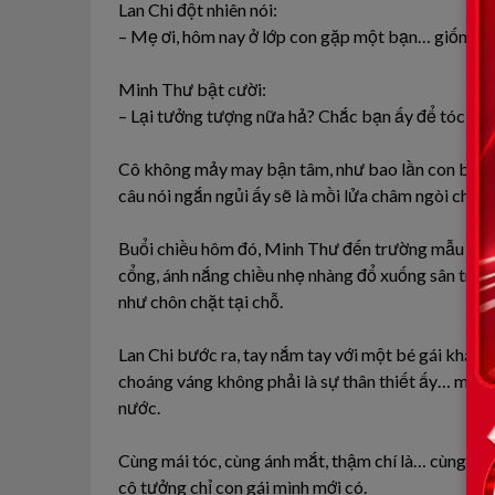
Lan Chi đột nhiên nói:
– Mẹ ơi, hôm nay ở lớp con gặp một bạn… giống hệ
Minh Thư bật cười:
– Lại tưởng tượng nữa hả? Chắc bạn ấy để tóc giốn
Cô không mảy may bận tâm, như bao lần con bé k
câu nói ngắn ngủi ấy sẽ là mồi lửa châm ngòi cho 
Buổi chiều hôm đó, Minh Thư đến trường mẫu giáo 
cổng, ánh nắng chiều nhẹ nhàng đổ xuống sân trườ
như chôn chặt tại chỗ.
Lan Chi bước ra, tay nắm tay với một bé gái khác.
choáng váng không phải là sự thân thiết ấy… mà là
nước.
Cùng mái tóc, cùng ánh mắt, thậm chí là… cùng vế
cô tưởng chỉ con gái mình mới có.