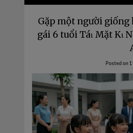
Gặp một người giống 
gái 6 tuổi Táι Mặt KҺι 
Posted on
1