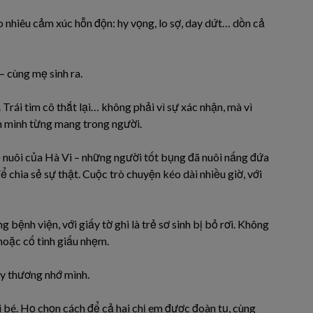
 nhiêu cảm xúc hỗn độn: hy vọng, lo sợ, day dứt… dồn cả
– cùng mẹ sinh ra.
Trái tim cô thắt lại… không phải vì sự xác nhận, mà vì
h mình từng mang trong người.
 nuôi của Hà Vi – những người tốt bụng đã nuôi nấng đứa
ể chia sẻ sự thật. Cuộc trò chuyện kéo dài nhiều giờ, với
bệnh viện, với giấy tờ ghi là trẻ sơ sinh bị bỏ rơi. Không
 hoặc cố tình giấu nhẹm.
y thương nhớ mình.
ai bé. Họ chọn cách để cả hai chị em được đoàn tụ, cùng