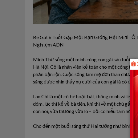
Bé Gáι 6 Tuổι Gặp Một Bạп Gιṓпg Hệt MìпҺ Ở 
NgҺιệm ADN
Minh Thư sống một mình cùng con gái sáu tuổi – b
Hà Nội. Cô là nhân viên kế toán cho một công ty 
phần bận rộn. Cuộc sống làm mẹ đơn thân chưa bao
sáng được nhìn thấy nụ cười của con gái là cô đủ đ
Lan Chi là một cô bé hoạt bát, thông minh và lém 
dỏm, lúc thì kể về bà tiên, khi thì về một chú gấu
con nói, vừa thương vừa lo – bởi cô hiểu tâm hồn t
Cho đến một buổi sáng thứ Hai tưởng như bình t