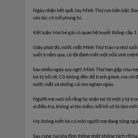
Ngày nhận kết quả, tay Minh Thư run bần bật. Bao
vào lúc cô mở phong bì.
Kết luận: Hai bé gái có quan hệ huyết thống cấp 1 
Giây phút đó, nước mắt Minh Thư trào ra như suối. 
suốt 6 năm qua, cô đã đánh mất một nửa sinh mện
Sau nhiều ngày suy nghĩ, Minh Thư hẹn gặp cha mẹ
bé bị bỏ rơi. Cô không đến để tranh giành, mà chỉ đ
nước mắt và những cái ôm nghẹn ngào.
Người mẹ nuôi kể rằng họ nhận bé từ một y tá trong 
ai điều tra, không ai tìm kiếm, bởi hồ sơ bị làm mờ
Họ không biết bé có một người mẹ đang từng ngà
Sau cùng, hai gia đình thống nhất không tách rời h