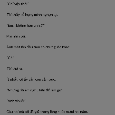
“Chỉ vậy thôi.”
Tôi thấy cổ họng mình nghẹn lại.
“Em… không hận anh à?”
Mai nhìn tôi.
Ánh mắt lần đầu tiên có chút gì đó khác.
“Có.”
Tôi thở ra.
Ít nhất, cô ấy vẫn còn cảm xúc.
“Nhưng rồi em nghĩ, hận để làm gì?”
“Anh xin lỗi.”
Câu nói mà tôi đã giữ trong lòng suốt mười hai năm.