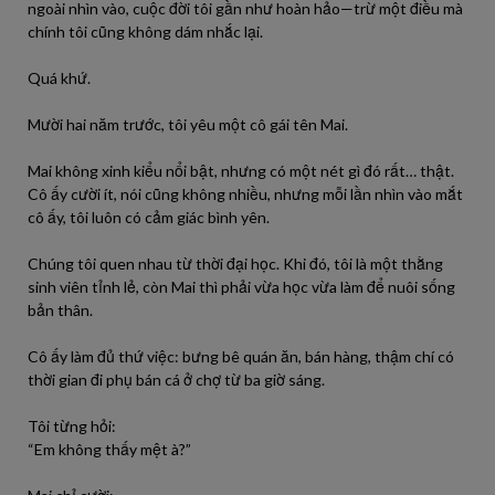
ngoài nhìn vào, cuộc đời tôi gần như hoàn hảo—trừ một điều mà
chính tôi cũng không dám nhắc lại.
Quá khứ.
Mười hai năm trước, tôi yêu một cô gái tên Mai.
Mai không xinh kiểu nổi bật, nhưng có một nét gì đó rất… thật.
Cô ấy cười ít, nói cũng không nhiều, nhưng mỗi lần nhìn vào mắt
cô ấy, tôi luôn có cảm giác bình yên.
Chúng tôi quen nhau từ thời đại học. Khi đó, tôi là một thằng
sinh viên tỉnh lẻ, còn Mai thì phải vừa học vừa làm để nuôi sống
bản thân.
Cô ấy làm đủ thứ việc: bưng bê quán ăn, bán hàng, thậm chí có
thời gian đi phụ bán cá ở chợ từ ba giờ sáng.
Tôi từng hỏi:
“Em không thấy mệt à?”