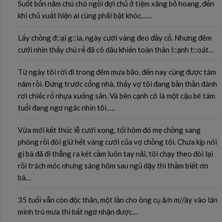
Suốt bốn năm chú chó ngồi đợi chủ ở tiệm xăng bỏ hoang, đến
khi chủ xuất hiện ai cũng phải bật khóc……
Lấy chồng đ::ại g::ia, ngày cưới vàng đeo đầy cổ. Nhưng đêm
cưới nhìn thấy chú rể đã cô dâu khiến toàn thân l::ạnh t::oát…
Từ ngày tôi rời đi trong đêm mưa bão, đến nay cũng được tám
năm rồi. Đứng trước cổng nhà, thấy vợ tôi đang bần thần đánh
rơi chiếc rổ nhựa xuống sân. Và bên cạnh cô là một cậu bé tám
tuổi đang ngơ ngác nhìn tôi…..
Vừa mới kết thúc lễ cưới xong, tối hôm đó mẹ chồng sang
phòng rồi đòi giữ hết vàng cưới của vợ chồng tôi. Chưa kịp nói
gì bà đã đi thẳng ra két cầm luôn tay nải, tôi chạy theo đòi lại
rồi trách móc nhưng sáng hôm sau ngủ dậy thì thầm biết ơn
bà…
35 tuổi vẫn còn độc thân, một lần cho ông cụ ă/n m//ày vào lán
mình trú mưa thì bất ngờ nhận được…