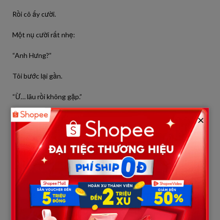
Rồi cô ấy cười.
Một nụ cười rất nhẹ:
“Anh Hưng?”
Tôi bước lại gần.
“Ừ… lâu rồi không gặp.”
×
Câu nói nhạt nhẽo đến mức tôi tự thấy xấu hổ.
Mai gật đầu:
“Ừ, lâu rồi.”
Không có sự ngượng ngùng.
Không có oán trách.