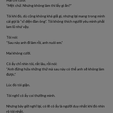
Mai chỉ cười:
“Mệt chứ. Nhưng không làm thì lấy gì ăn?”
Tôi khi đó, dù cũng không khá giả gì, nhưng lại mang trong mình
cái gọi là “sĩ diện đàn ông”. Tôi không thích người yêu mình phải
lam lũ như vậy.
Tôi nói:
“Sau này anh đi làm rồi, anh nuôi em.”
Mai không cười.
Cô ấy chỉ nhìn tôi, rất lâu, rồi nói:
“Anh đừng hứa những thứ mà sau này có thể anh sẽ không làm
được.”
Lúc đó tôi giận.
Tôi nghĩ cô ấy coi thường mình.
Nhưng bây giờ nghĩ lại, có lẽ cô ấy là người duy nhất khi đó nhìn
rõ tôi nhất.