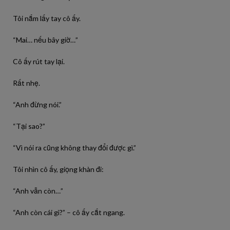
Tôi nắm lấy tay cô ấy.
“Mai… nếu bây giờ…”
Cô ấy rút tay lại.
Rất nhẹ.
“Anh đừng nói.”
“Tại sao?”
“Vì nói ra cũng không thay đổi được gì.”
Tôi nhìn cô ấy, giọng khàn đi:
“Anh vẫn còn…”
“Anh còn cái gì?” – cô ấy cắt ngang.