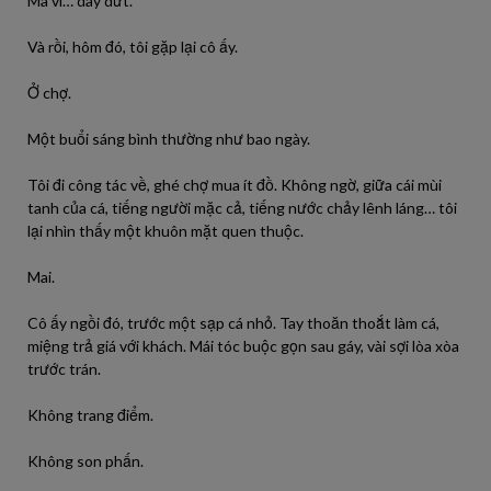
Mà vì… day dứt.
Và rồi, hôm đó, tôi gặp lại cô ấy.
Ở chợ.
Một buổi sáng bình thường như bao ngày.
Tôi đi công tác về, ghé chợ mua ít đồ. Không ngờ, giữa cái mùi
tanh của cá, tiếng người mặc cả, tiếng nước chảy lênh láng… tôi
lại nhìn thấy một khuôn mặt quen thuộc.
Mai.
Cô ấy ngồi đó, trước một sạp cá nhỏ. Tay thoăn thoắt làm cá,
miệng trả giá với khách. Mái tóc buộc gọn sau gáy, vài sợi lòa xòa
trước trán.
Không trang điểm.
Không son phấn.