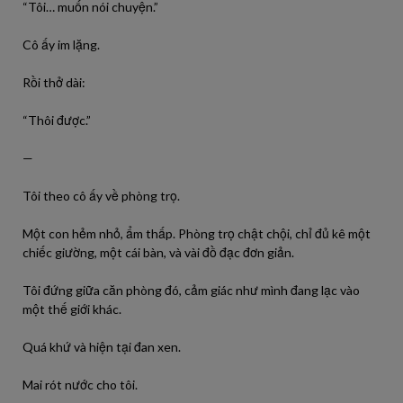
“Tôi… muốn nói chuyện.”
Cô ấy im lặng.
Rồi thở dài:
“Thôi được.”
—
Tôi theo cô ấy về phòng trọ.
Một con hẻm nhỏ, ẩm thấp. Phòng trọ chật chội, chỉ đủ kê một
chiếc giường, một cái bàn, và vài đồ đạc đơn giản.
Tôi đứng giữa căn phòng đó, cảm giác như mình đang lạc vào
một thế giới khác.
Quá khứ và hiện tại đan xen.
Mai rót nước cho tôi.