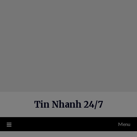
Skip
to
content
Tin Nhanh 24/7
Menu