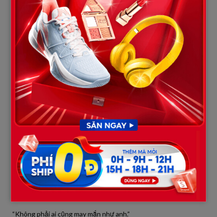
Chỉ có sự bình thản đến lạ.
Tôi hỏi:
“Em… vẫn ở đây à?”
“Ừ. Vẫn vậy thôi.”
“Chồng con thế nào rồi?”
Mai dừng tay một chút.
Rồi nói:
“Em chưa lấy chồng.”
Tôi sững lại.
“Vì…?”
Cô ấy cười:
“Không phải ai cũng may mắn như anh.”