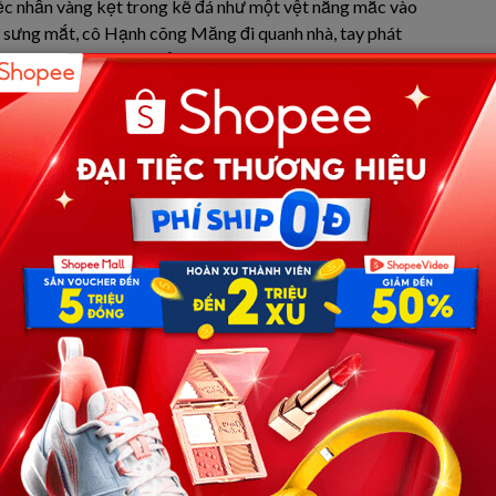
iếc nhẫn vàng kẹt trong kẽ đá như một vệt nắng mắc vào
n sưng mắt, cô Hạnh cõng Măng đi quanh nhà, tay phát
Tôi đặt tay lên khung ảnh, ngón tay chạm vào làn da vô
thôi, sẽ qua.
 ăn cưới.
au thì thầm ngoài hiên: “Mỗi người mỗi phận… nhưng cũng
j?” “Cô ruột mà lấy rể của anh trai mình…” Những dấu ba
ng ở mắt tôi. Tôi ngẩng lên, mỉm cười như một người vừa
ng mâm xôi gấc đặt lên bàn thờ. Bà nhìn tôi, yếu ớt: “Hổm
a cổ họng bà như hòn sỏi.
t sớm, cô Hạnh – em ruột của ba – lăn lộn với mẹ con tôi
ái sân nhỏ nối giữa hai nhà có hàng giấy đỏ leo qua leo lại
 như người gả con gái. Họ yêu nhau từ lớp 12, đi qua
trật, qua cảnh nhà Quân nghèo như gió mùa. Rồi một ngày,
ưới, còn cô đứng cạnh mẹ, lau nước mắt.