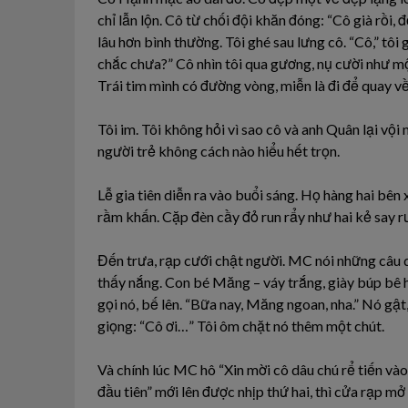
chỉ lẫn lộn. Cô từ chối đội khăn đóng: “Cô già rồi,
lâu hơn bình thường. Tôi ghé sau lưng cô. “Cô,” tôi 
chắc chưa?” Cô nhìn tôi qua gương, nụ cười như mộ
Trái tim mình có đường vòng, miễn là đi để quay về
Tôi im. Tôi không hỏi vì sao cô và anh Quân lại vội
người trẻ không cách nào hiểu hết trọn.
Lễ gia tiên diễn ra vào buổi sáng. Họ hàng hai bên
rầm khấn. Cặp đèn cầy đỏ run rẩy như hai kẻ say r
Đến trưa, rạp cưới chật người. MC nói những câu 
thấy nắng. Con bé Măng – váy trắng, giày búp bê h
gọi nó, bế lên. “Bữa nay, Măng ngoan, nha.” Nó gật, 
giọng: “Cô ơi…” Tôi ôm chặt nó thêm một chút.
Và chính lúc MC hô “Xin mời cô dâu chú rể tiến vào”
đầu tiên” mới lên được nhịp thứ hai, thì cửa rạp mở 