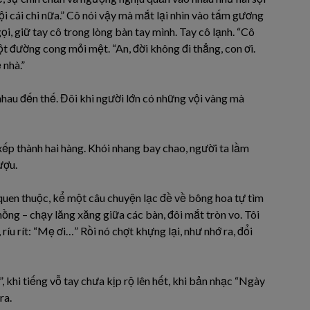
 đội cái chi nữa.” Cô nói vậy mà mắt lại nhìn vào tấm gương
gọi, giữ tay cô trong lòng bàn tay mình. Tay cô lạnh. “Cô
t đường cong mỏi mệt. “An, đời không đi thẳng, con ơi.
 nhà.”
 nhau đến thế. Đôi khi người lớn có những vội vàng mà
 xếp thành hai hàng. Khói nhang bay chao, người ta lầm
ượu.
quen thuộc, kể một câu chuyện lạc đề về bông hoa tự tìm
ồng – chạy lăng xăng giữa các bàn, đôi mắt tròn vo. Tôi
ríu rít: “Mẹ ơi…” Rồi nó chợt khựng lại, như nhớ ra, đổi
, khi tiếng vỗ tay chưa kịp rộ lên hết, khi bản nhạc “Ngày
ra.