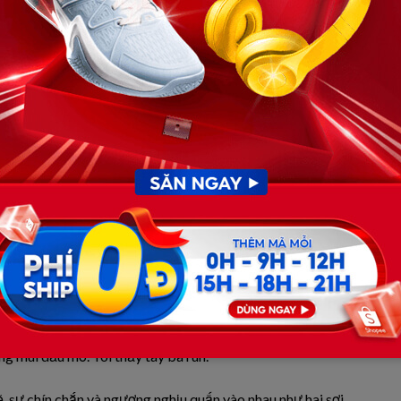
 tiếng thủy tinh rạn đâu đó trong đầu. “Cưới… cô?” Tôi
 siết chặt quai ly cà phê, mắt đỏ ngầu vì đêm nào cũng
đủ cả cha lẫn mẹ… để có người đứng tên cùng anh, lo
hư người đọc thuộc một lời giải thích cho qua một bài thi
g muốn có người thân trong nhà đỡ đần.” Anh tránh mắt
hau những lớp bụi cũ.
ặt bàn, bật lên một cái búng tay khô.
có một đường rạn như vết nứt mỏng trên chén sứ.
a hàng giấy, chạm vào cái lá đỏ khô giòn. Nó vỡ tan trong
ó một thói quen khẩn cấp. Bàn tròn bọc khăn trắng, ghế
 dọc lối đi. Mẹ tôi vẫn xếp củ hành tím vào góc bếp như
ng mùi dầu mỡ. Tôi thấy tay bà run.
, sự chín chắn và ngượng nghịu quấn vào nhau như hai sợi