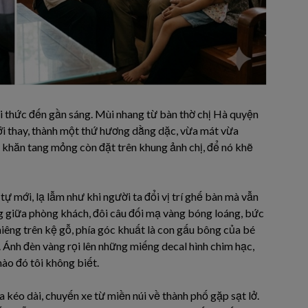
 thức đến gần sáng. Mùi nhang từ bàn thờ chị Hà quyện
i thay, thành một thứ hương dằng dặc, vừa mát vừa
i khăn tang mỏng còn đặt trên khung ảnh chị, để nó khẽ
ự mới, lạ lẫm như khi người ta đổi vị trí ghế bàn mà vẫn
g giữa phòng khách, đôi câu đối mạ vàng bóng loáng, bức
iêng trên kệ gỗ, phía góc khuất là con gấu bông của bé
 Ánh đèn vàng rọi lên những miếng decal hình chim hạc,
ào đó tôi không biết.
a kéo dài, chuyến xe từ miền núi về thành phố gặp sạt lở.