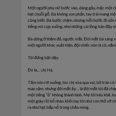
Một người phụ nữ bước vào, dáng gầy, mặc một chi
hạt chuỗi gỗ. Bà không son phấn, tay trái mang m
cũng biết. Bà bước chậm, nhưng mỗi bước đi uốn n
tiếng nói cụp xuống, như những cái lồng bàn đậy vộ
Bà dừng ở thảm đỏ, ngước mắt. Đôi mắt bà sáng và 
một người khác xuất hiện, đội chiếc nón lá cũ, nắ
Tôi đứng bật dậy.
Đó là… chị Hà.
Tấm nón rơi xuống, tóc chị xõa qua vai, bờ trán có
màu sậm, nhưng đôi mắt ấy… là đôi mắt tôi đã chạ
một tiếng “ồ” không thành hình. Mẹ tôi kêu khẽ, 
một giây rồi bổ nhào khỏi tay tôi như con thỏ vỡ ch
ra như hạt bắp nổ trong chảo nóng.