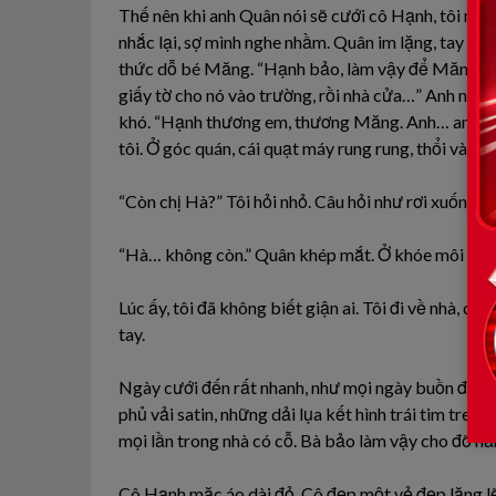
Thế nên khi anh Quân nói sẽ cưới cô Hạnh, tôi nghe
nhắc lại, sợ mình nghe nhầm. Quân im lặng, tay anh
thức dỗ bé Măng. “Hạnh bảo, làm vậy để Măng có 
giấy tờ cho nó vào trường, rồi nhà cửa…” Anh nói n
khó. “Hạnh thương em, thương Măng. Anh… anh cũn
tôi. Ở góc quán, cái quạt máy rung rung, thổi vào n
“Còn chị Hà?” Tôi hỏi nhỏ. Câu hỏi như rơi xuống m
“Hà… không còn.” Quân khép mắt. Ở khóe môi anh 
Lúc ấy, tôi đã không biết giận ai. Tôi đi về nhà, qu
tay.
Ngày cưới đến rất nhanh, như mọi ngày buồn đều c
phủ vải satin, những dải lụa kết hình trái tim treo
mọi lần trong nhà có cỗ. Bà bảo làm vậy cho đỡ hă
Cô Hạnh mặc áo dài đỏ. Cô đẹp một vẻ đẹp lặng lẽ