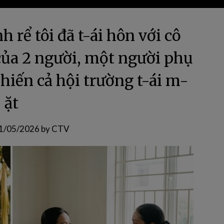
h rể tôi đã t-ái hôn với cô
 của 2 người, một người phụ
khiến cả hội trường t-ái m-
ặt
1/05/2026
by
CTV