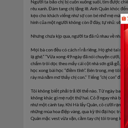
Người ta bảo chị bị cuốn xuống suối, tìm được ch
rêu xanh. Đám tang chị lặng lẽ. Anh Quân khóc đế
kẹo cho khách viếng như sợ con bé nhớ mẹ mà đòi. 
hình của một người không còn ở đây, tự nhủ: sẽ qua 
Nhưng chưa kịp qua, người ta đã rủ nhau về nhà tôi
Mọi bà con đều có cách rỉ rả riêng. Họ ghé tai nh
lạ ghê.” “Vừa xong 49 ngày đã nói chuyện cưới, ne
chấm trôi dọc theo mấy cái cột nhà sơn giả gỗ, dừ
học xong bài học “điềm tĩnh”. Bên trong, mẹ tôi bư
rày má nằm mơ thấy chị con.” Tiếng “chị con” đi qu
Tôi không biết phải trả lời thế nào. Từ ngày ba mấ
không khác gì mẹ ruột thứ hai. Cô ở ngay nhà bên, c
như một cành tay. Khi Hà lấy Quân, cô cười rạng rỡ
những mùa hoa điệp vàng, qua kỳ thi đại học trầy 
Quân mặc vest vừa vặn, cầm tay chị tôi trong lễ c