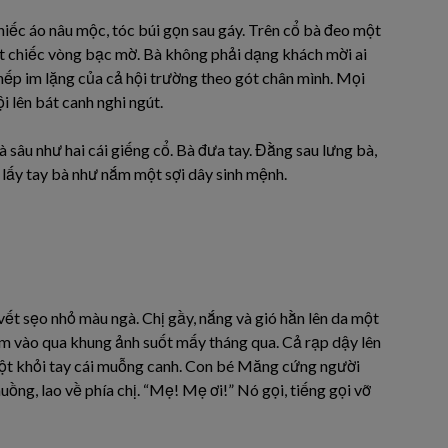
ếc áo nâu mộc, tóc búi gọn sau gáy. Trên cổ bà đeo một
ột chiếc vòng bạc mờ. Bà không phải dạng khách mời ai
ếp im lặng của cả hội trường theo gót chân mình. Mọi
i lên bát canh nghi ngút.
sâu như hai cái giếng cổ. Bà đưa tay. Đằng sau lưng bà,
m lấy tay bà như nắm một sợi dây sinh mệnh.
 vết sẹo nhỏ màu ngà. Chị gầy, nắng và gió hằn lên da một
m vào qua khung ảnh suốt mấy tháng qua. Cả rạp dậy lên
tuột khỏi tay cái muỗng canh. Con bé Măng cứng người
uồng, lao về phía chị. “Mẹ! Mẹ ơi!” Nó gọi, tiếng gọi vỡ