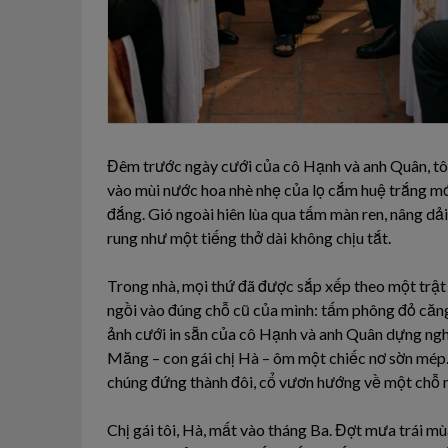
Đêm trước ngày cưới của cô Hạnh và anh Quân, tôi
vào mùi nước hoa nhè nhẹ của lọ cắm huệ trắng mớ
đắng. Gió ngoài hiên lùa qua tấm màn ren, nâng dả
rung như một tiếng thở dài không chịu tắt.
Trong nhà, mọi thứ đã được sắp xếp theo một trật t
ngồi vào đúng chỗ cũ của mình: tấm phông đỏ căn
ảnh cưới in sẵn của cô Hạnh và anh Quân dựng ngh
Măng – con gái chị Hà – ôm một chiếc nơ sờn mép.
chúng đứng thành đôi, cổ vươn hướng về một chỗ n
Chị gái tôi, Hà, mất vào tháng Ba. Đợt mưa trái mù