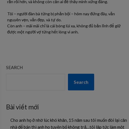
rắn rỏi hơn, và không còn cần ai để thấy mình xứng đáng.
Tôi – người đàn bà từng bị phản bội – hôm nay đứng đây, vẫn
nguyên vẹn, vẫn đẹp, và tự do.
Còn anh – mãi mãi chỉ là cái bóng lùi xa, không đủ bản lĩnh để giữ
được một người vợ từng hết lòng vì anh.
SEARCH
Search
Bài viết mới
Cho anh họ ở nhờ lúc khó khăn, 15 năm sau tôi muốn đòi lại căn
nhà để bán thì anh họ tuyên bố không trả…tôi lập tức làm một