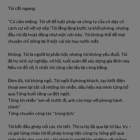
Tôi cắt ngang:
“Cô câm miệng. Tôi sẽ để luật pháp và công ty của cô dạy cô
cách cư xử với vợ sếp.”Tôi lẳng lặng bước ra khỏi phòng, nhưng
đầu tôi đã hoạt động như một cơn bão. Tôi không thể để mọi
chuyện chỉ dừng lại ở một cái tát hay nước mắt.
Không. Tôi là người bị phản bội, nhưng tôi không yếu đuối. Tôi
đã hy sinh sự nghiệp, cơ hội, tuổi xuân để xây dựng gia đình này.
Nếu nó đổ vỡ, ít nhất tôi cũng cần lấy lại công bằng.
Đêm đó, tôi không ngủ. Tôi ngồi ở phòng khách, tay lướt điện
thoại xem lại tất cả những tin nhắn, dấu hiệu mà mình từng bỏ
qua.Từng buổi tăng ca đột ngột.
Từng tin nhắn “em về trước đi, anh còn họp với phòng hành
chính.”
Từng chuyến công tác “trùng lịch.”
Tôi bắt đầu ghép nối các chi tiết. Thì ra họ đã qua lại từ lâu. Vy –
cô gái từng chào tôi lễ phép trong tiệc công ty, từng gửi quà
sinh nhật cho con tôi – lại chính là người lên giường với chồng