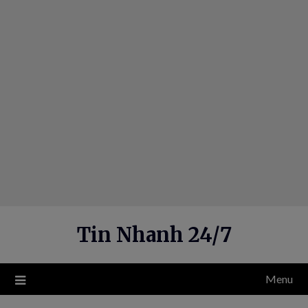
Skip
to
content
Tin Nhanh 24/7
Menu