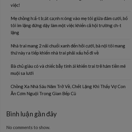
việc!
Mẹ chồng h:ấ-t b;át ca;nh n:óng vào mẹ tôi giữa đám cưới, bố
tôi im lặng đứng dậy làm một việc khiến cả hội trường ch-t
lặng
Nhà trai mang 2 nải chuối xanh đến hỏi cưới, bà nội tôi mang
thứ này ra tiếp khiến nhà trai phải xấu hổ đi về
Bà chủ giàu có và chiếc bẫy tình ái khiến trai trẻ hám tiền mê
muội sa lưới
Chồng Xa Nhà Sáu Năm Trở Về, Chết Lặng Khi Thấy Vợ Con
Ăn Cơm Nguội Trong Gian Bếp Cũ
Bình luận gần đây
No comments to show.