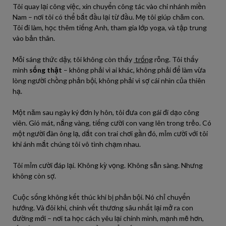
Tôi quay lại công việc, xin chuyển công tác vào chi nhánh miền
Nam – nơi tôi có thể bắt đầu lại từ đầu. Mẹ tôi giúp chăm con.
Tôi đi làm, học thêm tiếng Anh, tham gia lớp yoga, và tập trung
vào bản thân.
Mỗi sáng thức dậy, tôi không còn thấy
trống
rỗng. Tôi thấy
mình
sống thật
– không phải vì ai khác, không phải để làm vừa
lòng người chồng phản bội, không phải vì sợ cái nhìn của thiên
hạ.
Một năm sau ngày ký đơn ly hôn, tôi đưa con gái đi dạo công
viên. Gió mát, nắng vàng, tiếng cười con vang lên trong trẻo. Có
một người đàn ông lạ, dắt con trai chơi gần đó, mỉm cười với tôi
khi ánh mắt chúng tôi vô tình chạm nhau.
Tôi mỉm cười đáp lại. Không kỳ vọng. Không sẵn sàng. Nhưng
không còn sợ.
Cuộc sống không kết thúc khi bị phản bội. Nó chỉ chuyển
hướng. Và đôi khi, chính vết thương sâu nhất lại mở ra con
đường mới – nơi ta học cách yêu lại chính mình, mạnh mẽ hơn,