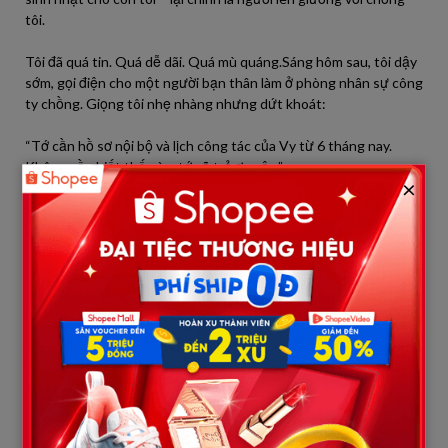
tôi.
Tôi đã quá tin. Quá dễ dãi. Quá mù quáng.Sáng hôm sau, tôi dậy
sớm, gọi điện cho một người bạn thân làm ở phòng nhân sự công
ty chồng. Giọng tôi nhẹ nhàng nhưng dứt khoát:
“Tớ cần hồ sơ nội bộ và lịch công tác của Vy từ 6 tháng nay.
Không cần biết thế nào, tớ sẽ trả ơn cậu.”
×
Bạn tôi hơi ngập ngừng, nhưng rồi đồng ý. Đến trưa, tôi đã có
bản sao lịch trình, xác nhận một số chuyến công tác trùng khớp
giữa Vy và Thành – dù về lý không liên quan gì nhau.
Tôi sao lưu tất cả dữ liệu. Gửi một bản vào email cá nhân, một
bản vào USB, một bản vào drive riêng – phòng trường hợp có
chuyện.
Rồi tôi gọi cho Thành.
“Anh có 3 ngày để giải quyết mọi chuyện. Đừng nói chuyện với
tôi nếu không nghiêm túc.”