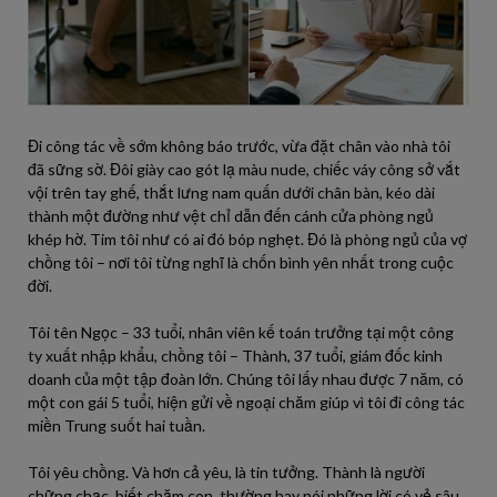
Đi công tác về sớm không báo trước, vừa đặt chân vào nhà tôi
đã sững sờ. Đôi giày cao gót lạ màu nude, chiếc váy công sở vắt
vội trên tay ghế, thắt lưng nam quấn dưới chân bàn, kéo dài
thành một đường như vệt chỉ dẫn đến cánh cửa phòng ngủ
khép hờ. Tim tôi như có ai đó bóp nghẹt. Đó là phòng ngủ của vợ
chồng tôi – nơi tôi từng nghĩ là chốn bình yên nhất trong cuộc
đời.
Tôi tên Ngọc – 33 tuổi, nhân viên kế toán trưởng tại một công
ty xuất nhập khẩu, chồng tôi – Thành, 37 tuổi, giám đốc kinh
doanh của một tập đoàn lớn. Chúng tôi lấy nhau được 7 năm, có
một con gái 5 tuổi, hiện gửi về ngoại chăm giúp vì tôi đi công tác
miền Trung suốt hai tuần.
Tôi yêu chồng. Và hơn cả yêu, là tin tưởng. Thành là người
chững chạc, biết chăm con, thường hay nói những lời có vẻ sâu