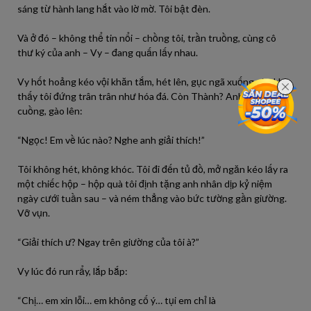
sáng từ hành lang hắt vào lờ mờ. Tôi bật đèn.
Và ở đó – không thể tin nổi – chồng tôi, trần truồng, cùng cô
thư ký của anh – Vy – đang quấn lấy nhau.
Vy hốt hoảng kéo vội khăn tắm, hét lên, gục ngã xuống sàn khi
thấy tôi đứng trân trân như hóa đá. Còn Thành? Anh cuống
cuồng, gào lên:
“Ngọc! Em về lúc nào? Nghe anh giải thích!”
Tôi không hét, không khóc. Tôi đi đến tủ đồ, mở ngăn kéo lấy ra
một chiếc hộp – hộp quà tôi định tặng anh nhân dịp kỷ niệm
ngày cưới tuần sau – và ném thẳng vào bức tường gần giường.
Vỡ vụn.
“Giải thích ư? Ngay trên giường của tôi à?”
Vy lúc đó run rẩy, lắp bắp:
“Chị… em xin lỗi… em không cố ý… tụi em chỉ là