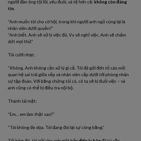
người đàn ông tội lỗi, yếu đuối, và tệ hơn cả:
không còn đáng
tin
.
“Anh muốn tôi cho cơ hội, trong khi người anh ngủ cùng lại là
nhân viên dưới quyền?”
“Anh biết. Anh sẽ xử lý việc đó, Vy sẽ nghỉ việc. Anh sẽ chấm
dứt mọi thứ.”
Tôi cười nhạt.
“Không. Anh không cần xử lý gì cả. Tôi đã gửi đơn tố cáo mối
quan hệ sai trái giữa sếp và nhân viên cấp dưới tới phòng nhân
sự tập đoàn. Với bằng chứng tôi có, cô ta sẽ bị đuổi việc – và
anh cũng có thể bị điều tra nội bộ.
Thành tái mặt:
“Em… em làm thật sao?”
“Tôi không đe dọa. Tôi đang đòi lại sự công bằng.”
Tối hôm đó, tôi gửi cho anh một bản
đơn ly hôn
đã ký sẵn.