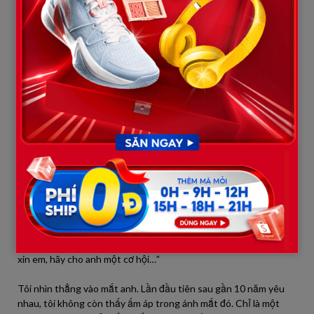
Ba ngày để suy nghĩ
– đó là hạn cuối tôi cho Thành.
Tôi rời khỏi nhà, về bên ngoại lấy cớ thăm con. Tôi cần khoảng
lặng để nhìn lại tất cả. Không phải để níu kéo, mà để chuẩn bị
dứt bỏ một cách ngẩng cao đầu.
Trong ba ngày ấy, Thành gọi, nhắn, thậm chí đến tận nhà mẹ đẻ
tôi. Tôi không trả lời bất cứ lời nào. Tôi cần anh ta hiểu cảm
giác
bị bỏ rơi
như tôi đã từng – trong chính ngôi nhà của mình,
trên chiếc giường từng là biểu tượng của tình yêu và sự gắn kết.
Tôi hẹn Thành ra quán cà phê quen thuộc – nơi trước kia hai vợ
chồng từng kỷ niệm những ngày đặc biệt. Anh đến trước, nhìn
tiều tụy và hối hận.
“Ngọc… anh sai rồi. Anh không có lý do gì để bào chữa. Nhưng
xin em, hãy cho anh một cơ hội…”
Tôi nhìn thẳng vào mắt anh. Lần đầu tiên sau gần 10 năm yêu
nhau, tôi không còn thấy ấm áp trong ánh mắt đó. Chỉ là một