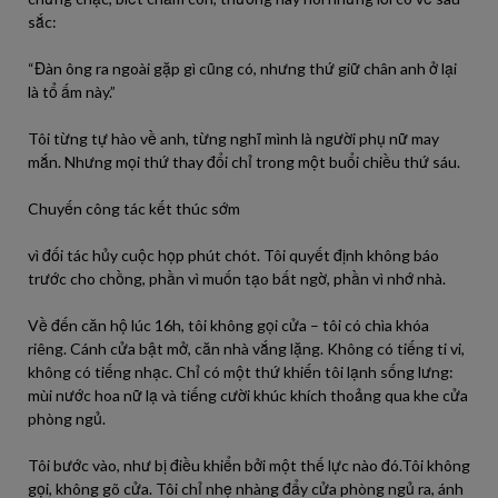
sắc:
“Đàn ông ra ngoài gặp gì cũng có, nhưng thứ giữ chân anh ở lại
là tổ ấm này.”
Tôi từng tự hào về anh, từng nghĩ mình là người phụ nữ may
mắn. Nhưng mọi thứ thay đổi chỉ trong một buổi chiều thứ sáu.
Chuyến công tác kết thúc sớm
vì đối tác hủy cuộc họp phút chót. Tôi quyết định không báo
trước cho chồng, phần vì muốn tạo bất ngờ, phần vì nhớ nhà.
Về đến căn hộ lúc 16h, tôi không gọi cửa – tôi có chìa khóa
riêng. Cánh cửa bật mở, căn nhà vắng lặng. Không có tiếng ti vi,
không có tiếng nhạc. Chỉ có một thứ khiến tôi lạnh sống lưng:
mùi nước hoa nữ lạ và tiếng cười khúc khích thoảng qua khe cửa
phòng ngủ.
Tôi bước vào, như bị điều khiển bởi một thế lực nào đó.Tôi không
gọi, không gõ cửa. Tôi chỉ nhẹ nhàng đẩy cửa phòng ngủ ra, ánh