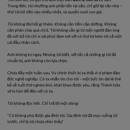
Trong đơn, tôi nhường anh phần lớn tài sản, chỉ giữ lại căn nhà –
thứ tôi bỏ tiền vào nhiều nhất, và quyền nuôi con gái.
Tôi không đòi hỏi gì thêm. Không cần tiền cấp dưỡng. Không
cần phân chia quá chi li. Tôi không cần gì từ một người đàn ông
đã vứt bỏ tôi chỉ vì vài phút đam mê với cô thư ký kém tôi cả một
cái đầu nhân cách.
Anh không ký ngay. Nhưng tôi biết, với tất cả những gì tôi đã
chuẩn bị, anh không còn lựa chọn.
Chưa đầy một tuần sau, Vy chính thức bị sa thải vì vi phạm đạo
đức nghề nghiệp. Cô ta nhắn tin cho tôi – một bức tin dài lê thê
kể về tuổi thơ nghèo khó, khát khao được yêu, rằng Thành hứa
sẽ ly hôn để đến với cô ta.
Tôi không đọc hết. Chỉ trả lời một dòng:
“Cô không phá được gia đình tôi. Gia đình tôi đã mục ruỗng từ
trước, chỉ là tôi chưa nhìn thấy.”