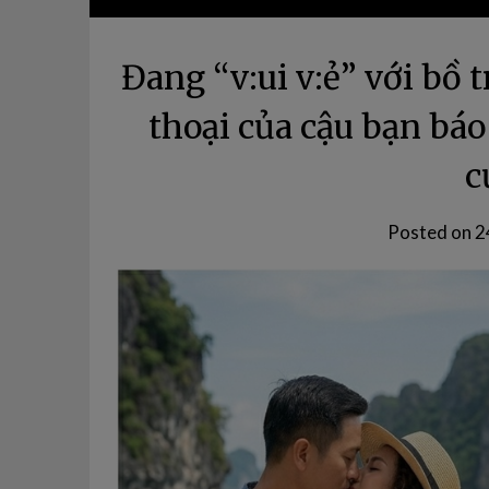
Đang “v:ui v:ẻ” với bồ 
thoại của cậu bạn báo 
c
Posted on
2