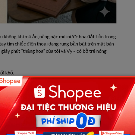
ầu không khí mờ ảo, nồng nặc mùi nước hoa đắt tiền trong
tay tìm chiếc điện thoại đang rung bần bật trên mặt bàn
giây phút “thăng hoa” của tôi và Vy – cô bồ trẻ nóng
ối khố.
.
n nó bị ngất xỉu, tao vừa đưa vào viện. Bác sĩ bảo vỡ
i mổ cấp cứu gấp! Mày về ký giấy cam kết nhanh lên!”
oáng, tim tôi hẫng đi một nhịp. Lan – vợ tôi, người phụ
mại của Vy lướt nhẹ trên ngực trần khiến tôi rùng mình.