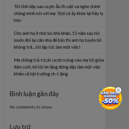
Tôi tỉnh dậy sau ca ph-ẫu th-uật và nghe chính
chồng mình nói với mẹ: ‘Đợi cô ấy khỏe lại hãy ly
hôn
Cho anh họ ở nhờ lúc khó khăn, 15 năm sau tôi
muốn đòi lại căn nhà để bán thì anh họ tuyên bố
không trả…tôi lập tức làm một việc!
Mẹ chồng h:ấ-t b;át ca;nh n:óng vào mẹ tôi giữa
đám cưới, bố tôi im lặng đứng dậy làm một việc
khiến cả hội trường ch-t lặng
Bình luận gần đây
No comments to show.
Lưu trữ