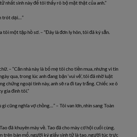
tử nhất sinh này để tôi thấy rõ bộ mặt thật của anh.”
h trót dại…”
a tôi một tập hồ sơ. – “Đây là đơn ly hôn, tôi đã ký sẵn.
g chữ. – “Căn nhà này là bố mẹ tôi cho tiền mua, nhưng vì tin
ày qua, trong lúc anh đang bận ‘vui vẻ’, tôi đã nhờ luật
ng chứng ngoại tình này, anh sẽ ra đi tay trắng. Chiếc xe ô
 gia đình tôi.”
 gì cũng nghĩa vợ chồng…” – Tôi van lơn, nhìn sang Toàn
“Tao đã khuyên mày về. Tao đã cho mày cơ hội cuối cùng.
trên bàn mổ, người ký giấy sinh tử là tao, người túc trực