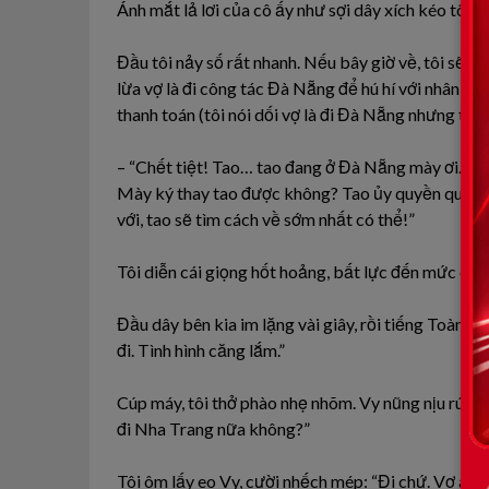
Ánh mắt lả lơi của cô ấy như sợi dây xích kéo tôi lại
Đầu tôi nảy số rất nhanh. Nếu bây giờ về, tôi sẽ m
lừa vợ là đi công tác Đà Nẵng để hú hí với nhân tì
thanh toán (tôi nói dối vợ là đi Đà Nẵng nhưng thự
– “Chết tiệt! Tao… tao đang ở Đà Nẵng mày ơi. Gi
Mày ký thay tao được không? Tao ủy quyền qua điện
với, tao sẽ tìm cách về sớm nhất có thể!”
Tôi diễn cái giọng hốt hoảng, bất lực đến mức chín
Đầu dây bên kia im lặng vài giây, rồi tiếng Toàn va
đi. Tình hình căng lắm.”
Cúp máy, tôi thở phào nhẹ nhõm. Vy nũng nịu rúc v
đi Nha Trang nữa không?”
Tôi ôm lấy eo Vy, cười nhếch mép: “Đi chứ. Vợ anh ở 