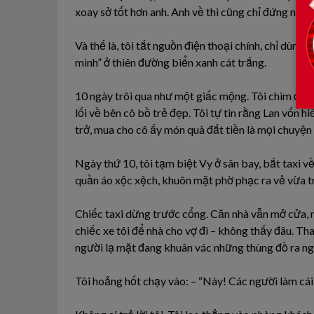
xoay sở tốt hơn anh. Anh về thì cũng chỉ đứng nhìn 
Và thế là, tôi tắt nguồn điện thoại chính, chỉ dùng 
mình” ở thiên đường biển xanh cát trắng.
10 ngày trôi qua như một giấc mộng. Tôi chìm đắm
lối về bên cô bồ trẻ đẹp. Tôi tự tin rằng Lan vốn hiề
trở, mua cho cô ấy món quà đắt tiền là mọi chuyện 
Ngày thứ 10, tôi tạm biệt Vy ở sân bay, bắt taxi v
quần áo xộc xệch, khuôn mặt phờ phạc ra vẻ vừa t
Chiếc taxi dừng trước cổng. Căn nhà vẫn mở cửa, nh
chiếc xe tôi để nhà cho vợ đi – không thấy đâu. Th
người lạ mặt đang khuân vác những thùng đồ ra ng
Tôi hoảng hốt chạy vào: – “Này! Các người làm cái