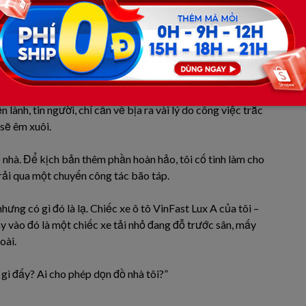
chứ làm được gì. Thôi, kệ đi, đời được mấy tí.”
cái sim rác để liên lạc với Vy, bắt đầu chuỗi ngày “cháy hết
 trong những bữa tiệc hải sản, những đêm say sưa quên
n lành, tin người, chỉ cần về bịa ra vài lý do công việc trắc
sẽ êm xuôi.
ề nhà. Để kịch bản thêm phần hoàn hảo, tôi cố tình làm cho
rải qua một chuyến công tác bão táp.
ưng có gì đó là lạ. Chiếc xe ô tô VinFast Lux A của tôi –
ay vào đó là một chiếc xe tải nhỏ đang đỗ trước sân, mấy
oài.
 gì đấy? Ai cho phép dọn đồ nhà tôi?”