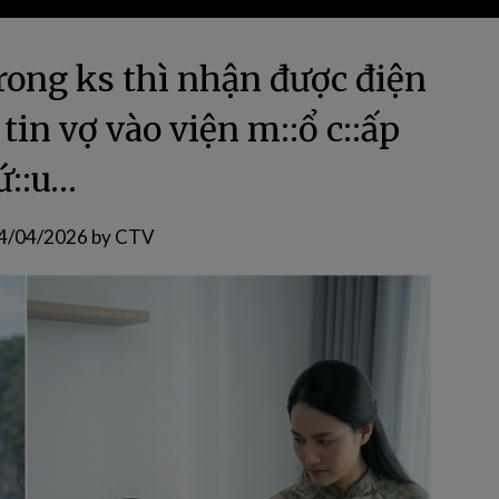
trong ks thì nhận được điện
tin vợ vào viện m::ổ c::ấp
ứ::u…
4/04/2026
by
CTV