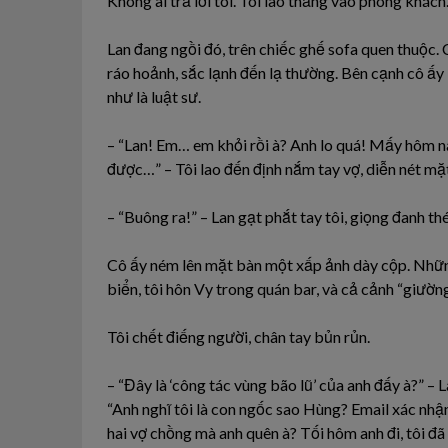
Không ai trả lời tôi. Tôi lao thẳng vào phòng khách
Lan đang ngồi đó, trên chiếc ghế sofa quen thuộc.
ráo hoảnh, sắc lạnh đến lạ thường. Bên cạnh cô ấy 
như là luật sư.
– “Lan! Em… em khỏi rồi à? Anh lo quá! Mấy hôm na
được…” – Tôi lao đến định nắm tay vợ, diễn nét mặ
– “Buông ra!” – Lan gạt phắt tay tôi, giọng đanh th
Cô ấy ném lên mặt bàn một xấp ảnh dày cộp. Những
biển, tôi hôn Vy trong quán bar, và cả cảnh “giườ
Tôi chết điếng người, chân tay bủn rủn.
– “Đây là ‘công tác vùng bão lũ’ của anh đấy à?” – 
“Anh nghĩ tôi là con ngốc sao Hùng? Email xác nh
hai vợ chồng mà anh quên à? Tối hôm anh đi, tôi đã