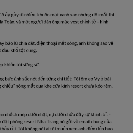
.
 Cô ấy gầy đi nhiều, khuôn mặt xanh xao nhưng đôi mắt thì
là Toàn, và một người đàn ông mặc vest chỉnh tề – hình
y bão lũ chia cắt, điện thoại mất sóng, anh không sao về
t đau khổ tột cùng.
ép khiến tôi sững sờ.
 bức ảnh sắc nét đến từng chi tiết: Tôi ôm eo Vy ở bãi
ng chiếu” nóng mắt qua khe cửa kính resort chưa kéo rèm.
Lan nhếch mép cười nhạt, nụ cười chứa đầy sự khinh bỉ. –
ận đặt phòng resort Nha Trang nó gửi về email chung của
 thấy rồi. Tôi không nói vì tôi muốn xem anh diễn đến bao