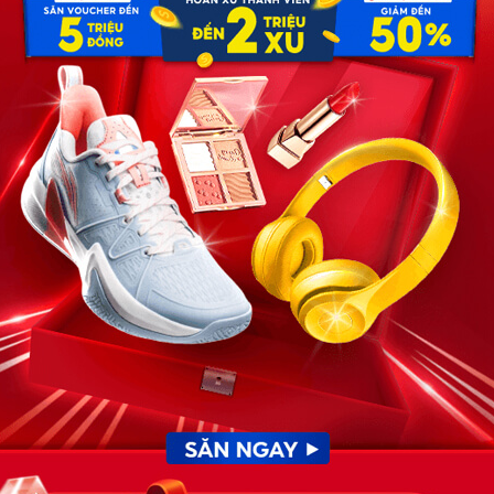
.
ất đứt kỳ nghỉ 10 ngày “thiên đường” mà tôi đã dày công
nh. Vé máy bay đã đặt, phòng resort 5 sao ở Nha Trang đã
c ra bay Nha Trang với bồ).
ờ này làm gì còn chuyến bay nào. Mày… mày giúp tao với.
 thoại. Mày là anh em chí cốt, tao tin mày. Cứu vợ tao
h tôi cũng thấy mình có năng khiếu làm diễn viên.
ng lên, nghe nặng trịch: – “Được rồi. Mày thu xếp về ngay
ào lòng tôi: “Sao thế anh? Vợ anh làm sao à? Thế mình có
nhà có thằng Toàn lo rồi. Nó là bác sĩ, lại là bạn thân, nó