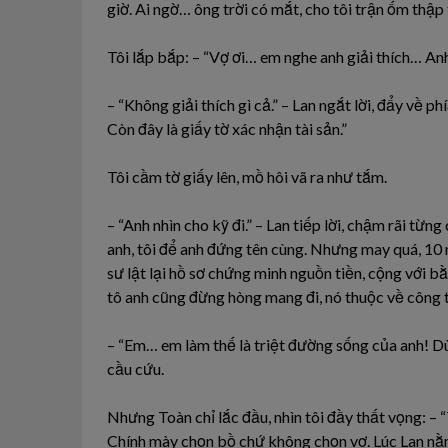
giờ. Ai ngờ… ông trời có mắt, cho tôi trận ốm thập 
Tôi lắp bắp: – “Vợ ơi… em nghe anh giải thích… An
– “Không giải thích gì cả.” – Lan ngắt lời, đẩy về phí
Còn đây là giấy tờ xác nhận tài sản.”
Tôi cầm tờ giấy lên, mồ hôi vã ra như tắm.
– “Anh nhìn cho kỹ đi.” – Lan tiếp lời, chậm rãi từn
anh, tôi để anh đứng tên cùng. Nhưng may quá, 10 ng
sư lật lại hồ sơ chứng minh nguồn tiền, cộng với bằ
tô anh cũng đừng hòng mang đi, nó thuộc về công ty
– “Em… em làm thế là triệt đường sống của anh! Dù
cầu cứu.
Nhưng Toàn chỉ lắc đầu, nhìn tôi đầy thất vọng: – 
Chính mày chọn bồ chứ không chọn vợ. Lúc Lan nằm 