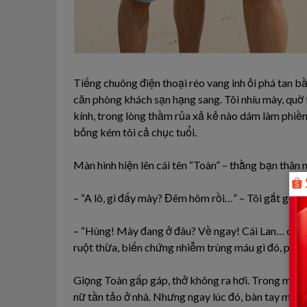
Tiếng chuông điện thoại réo vang inh ỏi phá tan b
căn phòng khách sạn hạng sang. Tôi nhíu mày, quờ 
kính, trong lòng thầm rủa xả kẻ nào dám làm phiền 
bỏng kém tôi cả chục tuổi.
Màn hình hiện lên cái tên “Toàn” – thằng bạn thân n
– “A lô, gì đấy mày? Đêm hôm rồi…” – Tôi gắt gỏng
– “Hùng! Mày đang ở đâu? Về ngay! Cái Lan… cái La
ruột thừa, biến chứng nhiễm trùng máu gì đó, phả
Giọng Toàn gấp gáp, thở không ra hơi. Trong một th
nữ tần tảo ở nhà. Nhưng ngay lúc đó, bàn tay mềm 