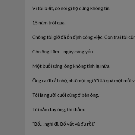
Vì tôi biết, có nói gì họ cũng không tin.
15 năm trôi qua.
Chồng tôi giờ đã ổn định công việc. Con trai tôi cũ
Còn ông Lâm… ngày càng yếu.
Một buổi sáng, ông không tỉnh lại nữa.
Ông ra đi rất nhẹ, như một người đã quá mệt mỏi v
Tôi là người cuối cùng ở bên ông.
Tôi nắm tay ông, thì thầm:
“Bố… nghỉ đi. Bố vất vả đủ rồi.”