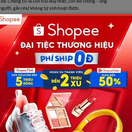
ả. Chồng tôi là con trai duy nhất, còn bố chồng – ông
 người, gần như không tự sinh hoạt được.
rõ: cuộc sống của mình sẽ không dễ dàng.
, chồng tôi và ông.
 công việc ngày càng bận, anh đi sớm về khuya, mọi việc
ông đau đớn giữa đêm, gọi tôi trong vô thức… tất cả đều là
nhưng nhìn ông nằm đó, mắt đục ngầu, miệng ú ớ không
hăm sóc “người dưng”.