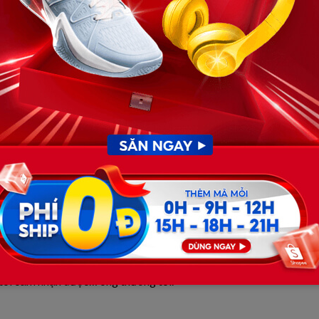
, trong những khoảnh khắc tỉnh táo hiếm hoi, ông vẫn nhìn
 tôi cảm nhận được… ông thương tôi.