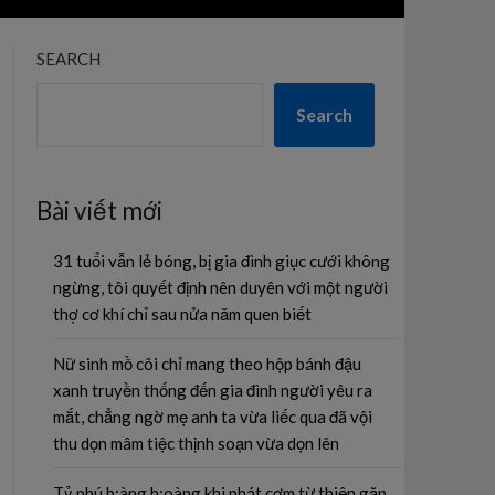
SEARCH
Search
Bài viết mới
31 tuổi vẫn lẻ bóng, bị gia đình giục cưới không
ngừng, tôi quyết định nên duyên với một người
thợ cơ khí chỉ sau nửa năm quen biết
Nữ sinh mồ côi chỉ mang theo hộp bánh đậu
xanh truyền thống đến gia đình người yêu ra
mắt, chẳng ngờ mẹ anh ta vừa liếc qua đã vội
thu dọn mâm tiệc thịnh soạn vừa dọn lên
Tỷ phú b;àng h;oàng khi phát cơm từ thiện gặp