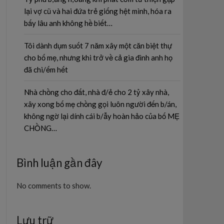
lại vợ cũ và hai đứa trẻ giống hệt mình, hóa ra
bấy lâu anh không hề biết…
Tôi dành dụm suốt 7 năm xây một căn biệt thự
cho bố mẹ, nhưng khi trở về cả gia đình anh họ
đã chi/ếm hết
Nhà chồng cho đất, nhà đ/ẻ cho 2 tỷ xây nhà,
xây xong bố mẹ chồng gọi luôn người đến b/án,
không ngờ lại dính cái b/ẫy hoàn hảo của bố MẸ
CHỒNG…
Bình luận gần đây
No comments to show.
Lưu trữ