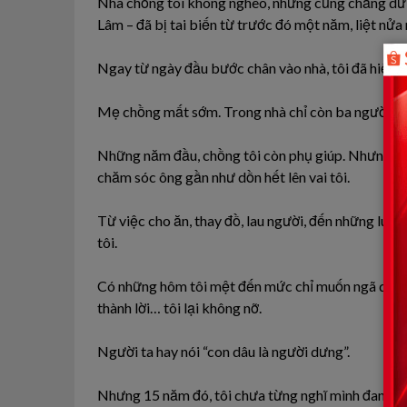
Nhà chồng tôi không nghèo, nhưng cũng chẳng dư d
Lâm – đã bị tai biến từ trước đó một năm, liệt nửa
Ngay từ ngày đầu bước chân vào nhà, tôi đã hiểu 
Mẹ chồng mất sớm. Trong nhà chỉ còn ba người: tôi
Những năm đầu, chồng tôi còn phụ giúp. Nhưng rồi
chăm sóc ông gần như dồn hết lên vai tôi.
Từ việc cho ăn, thay đồ, lau người, đến những lúc 
tôi.
Có những hôm tôi mệt đến mức chỉ muốn ngã quỵ, 
thành lời… tôi lại không nỡ.
Người ta hay nói “con dâu là người dưng”.
Nhưng 15 năm đó, tôi chưa từng nghĩ mình đang c