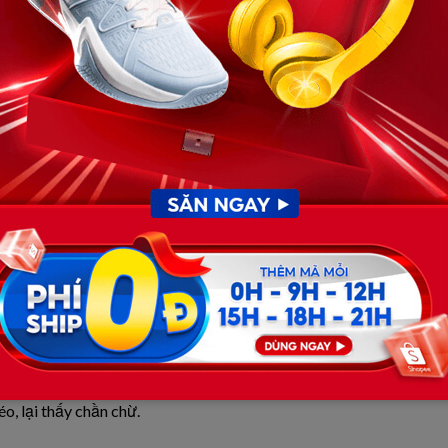
 cả đêm.
m lạnh nhẹ”. Cho thuốc bổ, dặn về giữ ấm.
hìn sang giường, Bin đang ngủ chập chờn, mặt tái.
n, những đường chỉ khâu như nổi gồ, lốm đốm bóng tối.
c rùng mình.
 không phải mùi vải hay ẩm mốc… mà là mùi
khói và tro
.
o, lại thấy chần chừ.