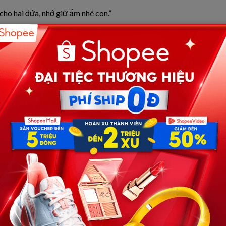
cho hai đứa, nhớ giữ ấm nhé con.”
hanh Hóa. Chồng tôi làm kỹ sư, đi công trình xa triền
áu tuổi và bé Na mới lên ba. Từ ngày cưới đến giờ, tôi vẫn
ói thẳng thắn, đôi khi khiến tôi thấy mình bị soi xét.
ng gửi lên cho cháu nội.
ẹ làm. Mềm, ấm, và đầy mùi quê.