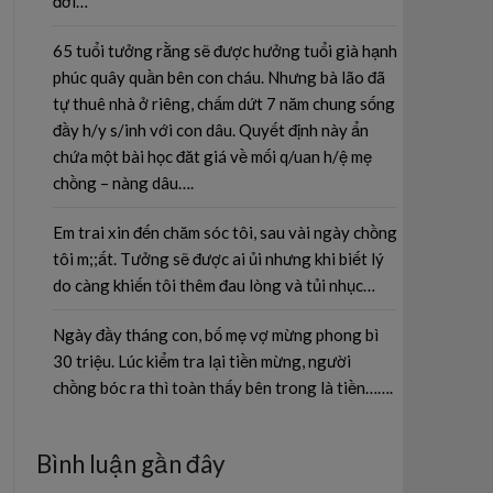
đời…
65 tuổi tưởng rằng sẽ được hưởng tuổi già hạnh
phúc quây quần bên con cháu. Nhưng bà lão đã
tự thuê nhà ở riêng, chấm dứt 7 năm chung sống
đầy h/y s/inh với con dâu. Quyết định này ẩn
chứa một bài học đăt giá về mối q/uan h/ệ mẹ
chồng – nàng dâu….
Em trai xin đến chăm sóc tôi, sau vài ngày chồng
tôi m;;ất. Tưởng sẽ được ai ủi nhưng khi biết lý
do càng khiến tôi thêm đau lòng và tủi nhục…
Ngày đầy tháng con, bố mẹ vợ mừng phong bì
30 triệu. Lúc kiểm tra lại tiền mừng, người
chồng bóc ra thì toàn thấy bên trong là tiền…….
Bình luận gần đây