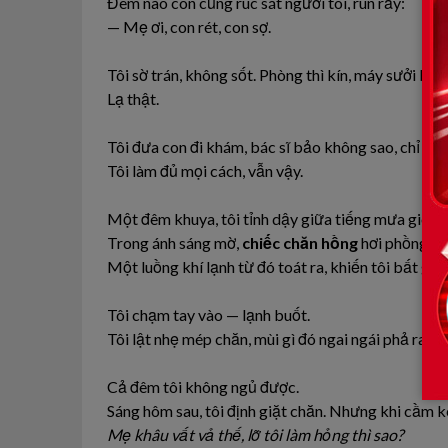
Đêm nào con cũng rúc sát người tôi, run rẩy:
— Mẹ ơi, con rét, con sợ.
Tôi sờ trán, không sốt. Phòng thì kín, máy sưởi bật
Lạ thật.
Tôi đưa con đi khám, bác sĩ bảo không sao, chỉ “cả
Tôi làm đủ mọi cách, vẫn vậy.
Một đêm khuya, tôi tỉnh dậy giữa tiếng mưa gió. N
Trong ánh sáng mờ,
chiếc chăn hồng
hơi phồng lê
Một luồng khí lạnh từ đó toát ra, khiến tôi bất giá
Tôi chạm tay vào — lạnh buốt.
Tôi lật nhẹ mép chăn, mùi gì đó ngai ngái phả ra,
Cả đêm tôi không ngủ được.
Sáng hôm sau, tôi định giặt chăn. Nhưng khi cầm ké
Mẹ khâu vất vả thế, lỡ tôi làm hỏng thì sao?