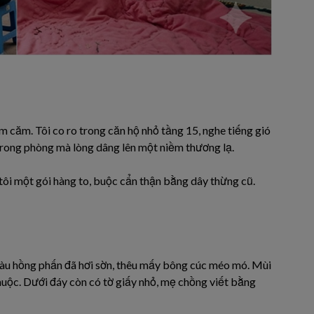
 căm. Tôi co ro trong căn hộ nhỏ tầng 15, nghe tiếng gió
 trong phòng mà lòng dâng lên một niềm thương lạ.
ôi một gói hàng to, buộc cẩn thận bằng dây thừng cũ.
àu hồng phấn đã hơi sờn, thêu mấy bông cúc méo mó. Mùi
huộc. Dưới đáy còn có tờ giấy nhỏ, mẹ chồng viết bằng