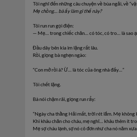
Tôi nghĩ đến những câu chuyện về bùa ngải, về “vật
Mẹ chồng… bà ấy làm gì thế này?
Tôi run run gọi điện:
— Mẹ… trong chiếc chăn… có tóc, có tro… là sao ạ
Đầu dây bên kia im lặng rất lâu.
Rồi, giọng bà nghẹn ngào:
“Con mở rồi à? Ừ… là tóc của ông nhà đấy…”
Tôi chết lặng.
Bà nói chậm rãi, giọng run rẩy:
“Ngày cha thằng Hải mất, trời rét lắm. Mẹ không 
Khi khâu chăn cho cháu, mẹ nghĩ… khâu thêm ít tro,
Mẹ sợ cháu lạnh, sợ nó cô đơn như cha nó năm xư