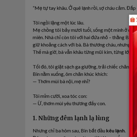
“Mẹ tự tay khâu. Ở quê lạnh rồi, sợ cháu cảm. Đắp 
Tôi ngồi lặng một lúc lâu.
Mẹ chồng tôi bảy mươi tuổi, sống một mình ở quê T
miên. Nhà chỉ còn tôi với hai đứa nhỏ – thằng Bin s
giữ khoảng cách với bà. Bà thương cháu, nhưng lời n
Thế mà giờ, bà vẫn khâu từng mũi kim, từng lớp bô
Tối đó, tôi giặt sạch ga giường, trải chiếc chăn m
Bin nằm xuống, ôm chăn khúc khích:
— Thơm mùi bà nội, mẹ nhỉ?
Tôi mỉm cười, xoa tóc con:
— Ừ, thơm mùi yêu thương đấy con.
1. Những đêm lạnh lạ lùng
Nhưng chỉ ba hôm sau, Bin bắt đầu
kêu lạnh
.