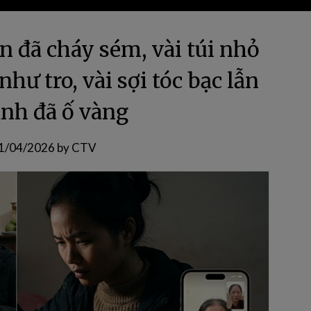
 đã cháy sém, vài túi nhỏ
hư tro, vài sợi tóc bạc lẫn
ảnh đã ố vàng
1/04/2026
by
CTV