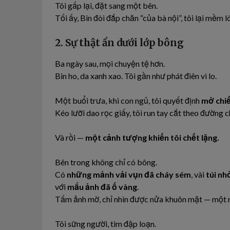
Tôi gấp lại, đặt sang một bên.
Tối ấy, Bin đòi đắp chăn “của bà nội”, tôi lại mềm lò
2. Sự thật ẩn dưới lớp bông
Ba ngày sau, mọi chuyện tệ hơn.
Bin ho, da xanh xao. Tôi gần như phát điên vì lo.
Một buổi trưa, khi con ngủ, tôi quyết định
mở chiế
Kéo lưỡi dao rọc giấy, tôi run tay cắt theo đường c
Và rồi —
một cảnh tượng khiến tôi chết lặng.
Bên trong không chỉ có bông.
Có
những mảnh vải vụn đã cháy sém
, vài
túi nh
với
mẩu ảnh đã ố vàng
.
Tấm ảnh mờ, chỉ nhìn được nửa khuôn mặt — một n
Tôi sững người, tim đập loạn.