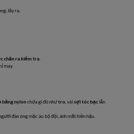
ng, lấy ra.
c chăn ra kiểm tra
.
hỉ may.
ỏ bằng nylon
chứa gì đó như
tro
, vài
sợi tóc bạc
lẫn
gười đàn ông mặc áo bộ đội, ánh mắt hiền hậu.