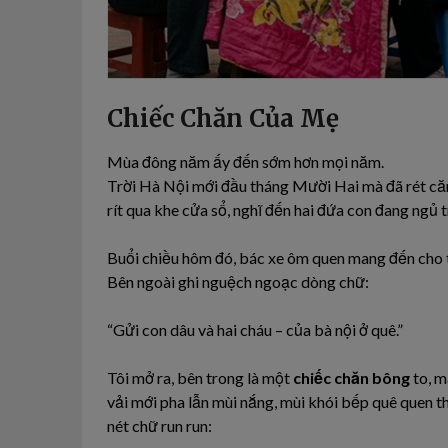
Chiếc Chăn Của Mẹ
Mùa đông năm ấy đến sớm hơn mọi năm.
Trời Hà Nội mới đầu tháng Mười Hai mà đã rét căm
rít qua khe cửa sổ, nghĩ đến hai đứa con đang ngủ
Buổi chiều hôm đó, bác xe ôm quen mang đến cho t
Bên ngoài ghi nguệch ngoạc dòng chữ:
“Gửi con dâu và hai cháu – của bà nội ở quê.”
Tôi mở ra, bên trong là một
chiếc chăn bông
to, m
vải mới pha lẫn mùi nắng, mùi khói bếp quê quen t
nét chữ run run: