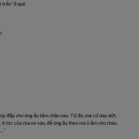
 trấn” ở quê.
?
kịp đắp cho ông ấy tấm chăn nào. Từ đó, mẹ cứ day dứt.
 ít tóc của cha nó vào, để ông ấy theo mà ủ ấm cho cháu.
a…”