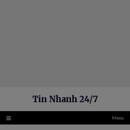
Skip
to
content
Tin Nhanh 24/7
Menu