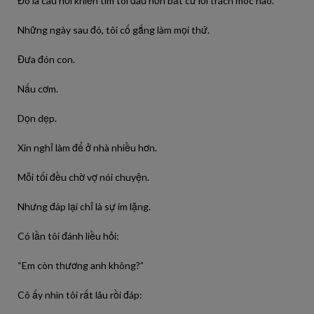
Đó là câu hỏi khiến tim tôi đau hơn bất cứ lời trách móc nào.
Những ngày sau đó, tôi cố gắng làm mọi thứ.
Đưa đón con.
Nấu cơm.
Dọn dẹp.
Xin nghỉ làm để ở nhà nhiều hơn.
Mỗi tối đều chờ vợ nói chuyện.
Nhưng đáp lại chỉ là sự im lặng.
Có lần tôi đánh liều hỏi:
“Em còn thương anh không?”
Cô ấy nhìn tôi rất lâu rồi đáp: