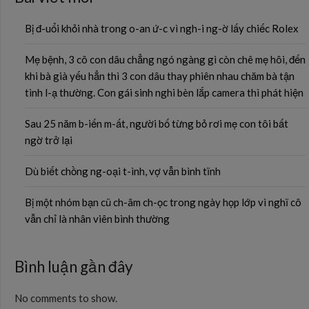
Bị đ-uổi khỏi nhà trong o-an ứ-c vì ngh-i ng-ờ lấy chiếc Rolex
Mẹ bệnh, 3 cô con dâu chẳng ngó ngàng gì còn chê mẹ hôi, đến
khi bà già yếu hẳn thì 3 con dâu thay phiên nhau chăm bà tận
tình l-ạ thường. Con gái sinh nghi bèn lắp camera thì phát hiện
Sau 25 năm b-iến m-ất, người bố từng bỏ rơi mẹ con tôi bất
ngờ trở lại
Dù biết chồng ng-oại t-ình, vợ vẫn bình tĩnh
Bị một nhóm bạn cũ ch-âm ch-ọc trong ngày họp lớp vì nghĩ cô
vẫn chỉ là nhân viên bình thường
Bình luận gần đây
No comments to show.