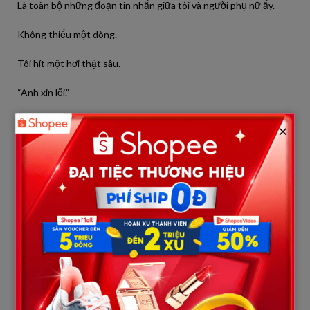
Là toàn bộ những đoạn tin nhắn giữa tôi và người phụ nữ ấy.
Không thiếu một dòng.
Tôi hít một hơi thật sâu.
“Anh xin lỗi.”
Đó là câu đầu tiên tôi nói.
×
“Tại sao lại xin lỗi?”
“Vì anh đã nhắn tin với một người phụ nữ khác.”
“Chỉ vậy thôi?”
Tôi gật đầu.
Tôi kể toàn bộ quá trình quen biết, những lần hỏi thăm, những
món quà gửi cho hai đứa trẻ, cả lý do vì sao mình không nghĩ mọi
chuyện lại đi xa đến vậy.