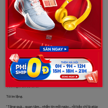
Tôi nói rất chậm.
Không giấu.
Không xóa.
Không biện minh.
Tôi nghĩ sự thành thật sẽ giúp mọi chuyện nhẹ đi.
Nhưng tôi đã nhầm.
Vợ chỉ cười.
Một nụ cười khiến tôi lạnh sống lưng.
“Anh nghĩ em sẽ tin à?”
Tôi im lặng.
“Tặng quà… quan tâm… nhắn tin mỗi ngày… rồi bảo chỉ là giúp