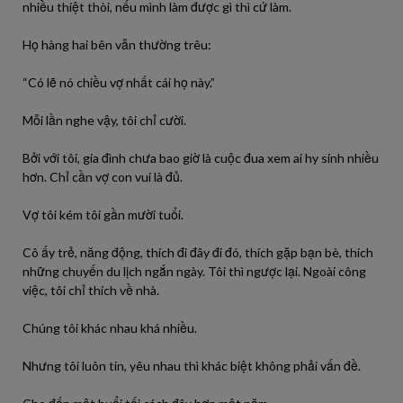
nhiều thiệt thòi, nếu mình làm được gì thì cứ làm.
Họ hàng hai bên vẫn thường trêu:
“Có lẽ nó chiều vợ nhất cái họ này.”
Mỗi lần nghe vậy, tôi chỉ cười.
Bởi với tôi, gia đình chưa bao giờ là cuộc đua xem ai hy sinh nhiều
hơn. Chỉ cần vợ con vui là đủ.
Vợ tôi kém tôi gần mười tuổi.
Cô ấy trẻ, năng động, thích đi đây đi đó, thích gặp bạn bè, thích
những chuyến du lịch ngắn ngày. Tôi thì ngược lại. Ngoài công
việc, tôi chỉ thích về nhà.
Chúng tôi khác nhau khá nhiều.
Nhưng tôi luôn tin, yêu nhau thì khác biệt không phải vấn đề.