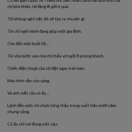
Có lần gần Quốc tế Thiếu nhi, biết hoàn cảnh hai đứa nhỏ của
chị khó khăn, tôi lặng lẽ gửi ít quà.
Tôi không nghĩ việc đó sẽ tạo ra chuyện gì.
Tôi chỉ nghĩ mình đang giúp một gia đình.
Cho đến một buổi tối…
Tôi vừa bước vào nhà thì thấy vợ ngồi ở phòng khách.
Chiếc điện thoại của tôi đặt ngay trên bàn.
Màn hình vẫn còn sáng.
Và ánh mắt của cô ấy…
Lạnh đến mức tôi chưa từng thấy trong suốt hơn mười năm
chung sống.
Cô ấy chỉ nói đúng một câu: