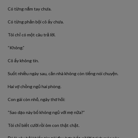
Có từng nắm tay chưa.
Có từng phản bội cô ấy chưa.
Tôi chỉ có một câu trả lời.
“Không.”
Cô ấy không tin.
Suốt nhiều ngày sau, căn nhà không còn tiếng nói chuyện.
Hai vợ chồng ngủ hai phòng.
Con gái còn nhỏ, ngây thơ hỏi:
“Sao dạo này bố không ngủ với mẹ nữa?”
Tôi chỉ biết cười rồi ôm con thật chặt.