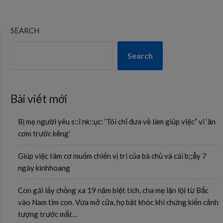
SEARCH
Search
Bài viết mới
Bị mẹ người yêu s::ỉ nk::ục: ‘Tôi chỉ đưa về làm giúp việc” vì ‘ăn
cơm trước kẻng’
Giúp việc tâm cơ muốm chiến vị trí của bà chủ và cái b;;ẫy 7
ngày kinhhoang
Con gái lấy chồng xa 19 năm biệt tích, cha mẹ lặn lội từ Bắc
vào Nam tìm con. Vừa mở cửa, họ bật khóc khi chứng kiến cảnh
tượng trước mắt…