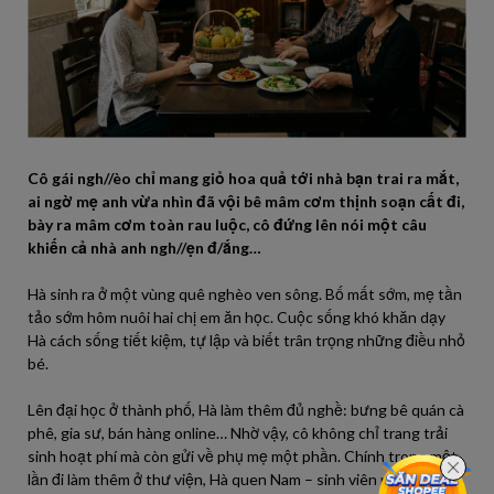
Cô gái ngh//èo chỉ mang giỏ hoa quả tới nhà bạn trai ra mắt,
ai ngờ mẹ anh vừa nhìn đã vội bê mâm cơm thịnh soạn cất đi,
bày ra mâm cơm toàn rau luộc, cô đứng lên nói một câu
khiến cả nhà anh ngh//ẹn đ/ắng…
Hà sinh ra ở một vùng quê nghèo ven sông. Bố mất sớm, mẹ tần
tảo sớm hôm nuôi hai chị em ăn học. Cuộc sống khó khăn dạy
Hà cách sống tiết kiệm, tự lập và biết trân trọng những điều nhỏ
bé.
Lên đại học ở thành phố, Hà làm thêm đủ nghề: bưng bê quán cà
phê, gia sư, bán hàng online… Nhờ vậy, cô không chỉ trang trải
sinh hoạt phí mà còn gửi về phụ mẹ một phần. Chính trong một
lần đi làm thêm ở thư viện, Hà quen Nam – sinh viên năm cuối,