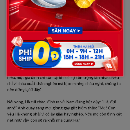
không phải để thử độ chịu đựng, mà để gặp gỡ, trò chuyện cùng
gia đình. Mâm cơm không chỉ là đồ ăn – nó còn là tấm lòng đón
tiếp. Cháu mang giỏ hoa quả này, không phải vì cháu không biết
mua gì sang, mà vì đó là thứ tốt nhất cháu có thể tự tay chọn
lựa. Cháu tin, tình cảm và sự chân thành quý hơn bất kỳ món quà
nào.”
Không khí lặng đi. Bố Nam ho khẽ, mắt nhìn bà Hạnh đầy ẩn ý.
Nam cúi gằm, rõ ràng anh đang rất xấu hổ.
Hà tiếp lời: “Cháu thương anh Nam, và nghĩ rằng nếu may mắn,
cháu sẽ có thêm một gia đình để yêu thương. Nhưng cháu cũng
hiểu, một gia đình chỉ tồn tại khi có sự tôn trọng lẫn nhau. Nếu
chỉ vì cháu xuất thân nghèo mà bị xem nhẹ, cháu nghĩ, chúng ta
nên dừng lại ở đây.”
Nói xong, Hà cúi chào, định ra về. Nam đứng bật dậy: “Hà, đợi
anh!” Anh quay sang mẹ, giọng gay gắt hiếm thấy: “Mẹ! Con
yêu Hà không phải vì cô ấy giàu hay nghèo. Nếu mẹ còn định xét
nét như vậy, con sẽ ra khỏi nhà cùng Hà.”