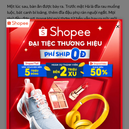
Một lúc sau, bàn ăn được bày ra. Trước mặt Hà là đĩa rau muống
luộc, bát canh bí loãng, thêm đĩa đậu phụ rán nguội ngắt. Mọi
thứ đều đơn sơ, trong khi mùi thơm từ bếp vẫn bay ra nức mũi.
×
Qua khe cửa, Hà thoáng thấy một mâm cơm thịnh soạn: gà luộc
vàng óng, cá hấp, tôm rim, thịt kho… đang được bê đi cất.
Nam cau mày: “Mẹ ơi, con tưởng sáng nay mẹ nấu nhiều món
lắm mà?”
Bà Hạnh cười gượng: “À, mấy món kia để dành đãi khách chiều
nay. Ăn rau cho thanh đạm cũng tốt.”
Hà khẽ mỉm cười, cầm đũa ăn vài miếng, nhưng lòng đã nhận ra
câu chuyện. Không khí bàn ăn nặng nề.
Ăn được một lúc, Hà đặt đũa xuống, nhẹ nhàng đứng lên. Cả bàn
hướng mắt về cô. Giọng Hà bình tĩnh nhưng rõ ràng:
“Cô ạ, cháu biết nhà cô có điều kiện hơn nhà cháu rất nhiều.
Cháu sinh ra ở quê, ăn rau luộc, canh bí là chuyện bình thường,
có những ngày còn không có. Nhưng hôm nay cháu đến đây