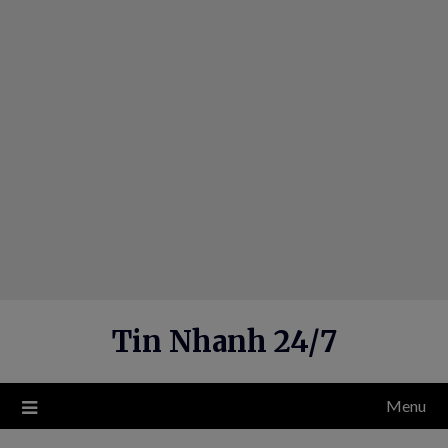
Skip
to
content
Tin Nhanh 24/7
Menu