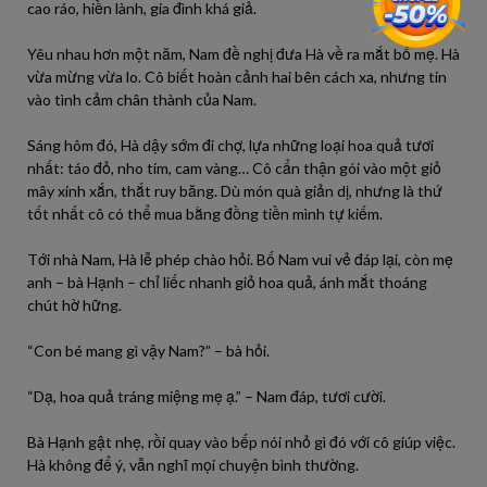
cao ráo, hiền lành, gia đình khá giả.
Yêu nhau hơn một năm, Nam đề nghị đưa Hà về ra mắt bố mẹ. Hà
vừa mừng vừa lo. Cô biết hoàn cảnh hai bên cách xa, nhưng tin
vào tình cảm chân thành của Nam.
Sáng hôm đó, Hà dậy sớm đi chợ, lựa những loại hoa quả tươi
nhất: táo đỏ, nho tím, cam vàng… Cô cẩn thận gói vào một giỏ
mây xinh xắn, thắt ruy băng. Dù món quà giản dị, nhưng là thứ
tốt nhất cô có thể mua bằng đồng tiền mình tự kiếm.
Tới nhà Nam, Hà lễ phép chào hỏi. Bố Nam vui vẻ đáp lại, còn mẹ
anh – bà Hạnh – chỉ liếc nhanh giỏ hoa quả, ánh mắt thoáng
chút hờ hững.
“Con bé mang gì vậy Nam?” – bà hỏi.
“Dạ, hoa quả tráng miệng mẹ ạ.” – Nam đáp, tươi cười.
Bà Hạnh gật nhẹ, rồi quay vào bếp nói nhỏ gì đó với cô giúp việc.
Hà không để ý, vẫn nghĩ mọi chuyện bình thường.