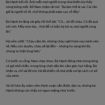
Bà Hạnh bối rối. Ánh mắt mọi người trong nhà khiến bà thấy
nóng bừng mặt. Bố Nam chậm rãi nói: “Bà làm thế là sai. Cái cần
giữ là người tử tế, chứ không phải mâm cao cỗ đầy.”
Bà Hạnh im lặng vài giây rồi thở dài: “Cô… xin lỗi cháu. Cô đã quá
xét nét. Mấy món kia… thôi để cô bảo họ bê ra, mọi người cùng
ăn.”
Hà mỉm cười: “Cháu cảm ơn, nhưng cháu nghĩ hôm nay mình nên
về. Nếu còn duyên, cháu sẽ lại đến – nhưng hy vọng khi đó,
chúng ta thật lòng hơn.”
Cô bước ra cổng, Nam chạy theo. Bà Hạnh đứng nhìn bóng lưng
cô gái nhỏ nhắn, trong lòng chợt dấy lên cảm giác hụt hẫng. Bà
nhận ra, chỉ vài lời nói, Hà đã khiến cả nhà phải soi lại cách cư xử
của mình.
Và từ hôm ấy, mâm cơm thịnh soạn vẫn được dọn ra, nhưng bà
Hạnh không còn thấy nó ngon miệng như trước.