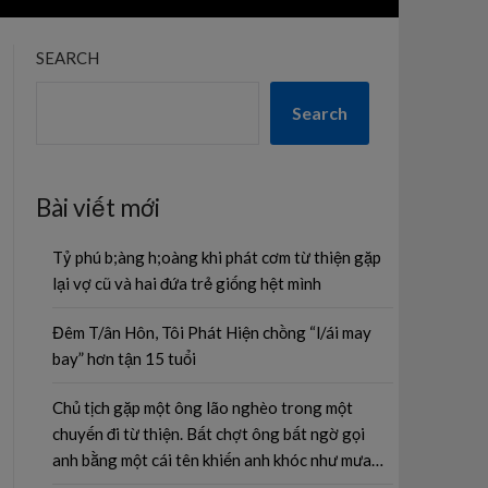
SEARCH
Search
Bài viết mới
Tỷ phú b;àng h;oàng khi phát cơm từ thiện gặp
lại vợ cũ và hai đứa trẻ giống hệt mình
Đêm T/ân Hôn, Tôi Phát Hiện chồng “l/ái may
bay” hơn tận 15 tuổi
Chủ tịch gặp một ông lão nghèo trong một
chuyến đi từ thiện. Bất chợt ông bất ngờ gọi
anh bằng một cái tên khiến anh khóc như mưa…