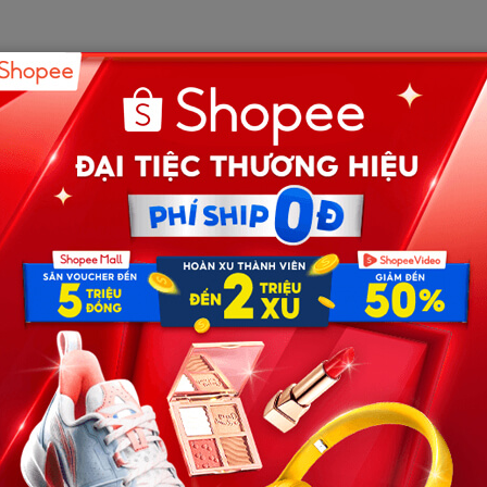
a tất cả.
 Có những ngày vừa thức dậy đã mệt, ăn gì cũng không
y trong người không ổn, anh thường cười rồi bảo:
ẽ quen.”
ông cần ai phải để tâm quá nhiều.
 nên chưa biết phải quan tâm như thế nào.
ỉ là chuyện chăm sóc.