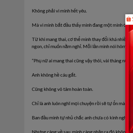
Không phải vì mình hết yêu.
Mà vì mình bắt đầu thấy mình đang một mình đi qu
Từ khi mang thai, cơ thể mình thay đổi khá nhiều.
ngon, chỉ muốn nằm nghỉ. Mỗi lần mình nói hôm na
“Phụ nữ ai mang thai cũng vậy thôi, vài tháng nữa s
Anh không hề cáu gắt.
Cũng không vô tâm hoàn toàn.
Chỉ là anh luôn nghĩ mọi chuyện rồi sẽ tự ổn mà kh
Ban đầu mình tự nhủ chắc anh chưa có kinh nghiệm
Nhưng càng về sau, mình càng nhận ra đó không ch