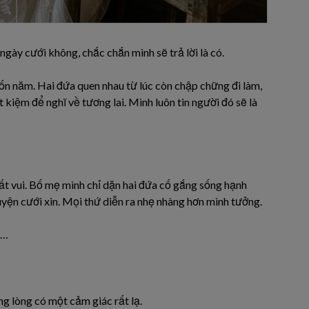
ngày cưới không, chắc chắn mình sẽ trả lời là có.
ốn năm. Hai đứa quen nhau từ lúc còn chập chững đi làm,
 kiệm để nghĩ về tương lai. Mình luôn tin người đó sẽ là
rất vui. Bố mẹ mình chỉ dặn hai đứa cố gắng sống hạnh
yện cưới xin. Mọi thứ diễn ra nhẹ nhàng hơn mình tưởng.
c…
ng lòng có một cảm giác rất lạ.