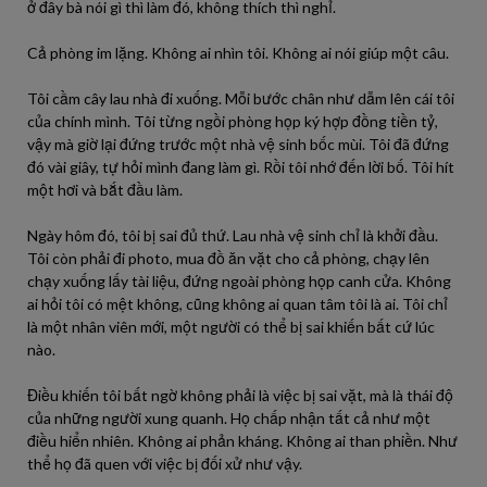
ở đây bà nói gì thì làm đó, không thích thì nghỉ.
Cả phòng im lặng. Không ai nhìn tôi. Không ai nói giúp một câu.
Tôi cầm cây lau nhà đi xuống. Mỗi bước chân như dẫm lên cái tôi
của chính mình. Tôi từng ngồi phòng họp ký hợp đồng tiền tỷ,
vậy mà giờ lại đứng trước một nhà vệ sinh bốc mùi. Tôi đã đứng
đó vài giây, tự hỏi mình đang làm gì. Rồi tôi nhớ đến lời bố. Tôi hít
một hơi và bắt đầu làm.
Ngày hôm đó, tôi bị sai đủ thứ. Lau nhà vệ sinh chỉ là khởi đầu.
Tôi còn phải đi photo, mua đồ ăn vặt cho cả phòng, chạy lên
chạy xuống lấy tài liệu, đứng ngoài phòng họp canh cửa. Không
ai hỏi tôi có mệt không, cũng không ai quan tâm tôi là ai. Tôi chỉ
là một nhân viên mới, một người có thể bị sai khiến bất cứ lúc
nào.
Điều khiến tôi bất ngờ không phải là việc bị sai vặt, mà là thái độ
của những người xung quanh. Họ chấp nhận tất cả như một
điều hiển nhiên. Không ai phản kháng. Không ai than phiền. Như
thể họ đã quen với việc bị đối xử như vậy.