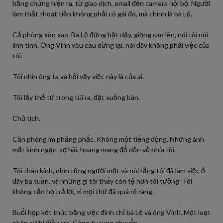
bằng chứng hiện ra, từ giao dịch, email đến camera nội bộ. Người
làm thất thoát tiền không phải cô gái đó, mà chính là bà Lệ.
Cả phòng xôn xao. Bà Lệ đứng bật dậy, giọng cao lên, nói tôi nói
linh tinh. Ông Vinh yêu cầu dừng lại, nói đây không phải việc của
tôi.
Tôi nhìn ông ta và hỏi vậy việc này là của ai.
Tôi lấy thẻ từ trong túi ra, đặt xuống bàn.
Chủ tịch.
Căn phòng im phăng phắc. Không một tiếng động. Những ánh
mắt kinh ngạc, sợ hãi, hoang mang đổ dồn về phía tôi.
Tôi tháo kính, nhìn từng người một và nói rằng tôi đã làm việc ở
đây ba tuần, và những gì tôi thấy còn tệ hơn tôi tưởng. Tôi
không cần họ trả lời, vì mọi thứ đã quá rõ ràng.
Buổi họp kết thúc bằng việc đình chỉ bà Lệ và ông Vinh. Một loạt
nhân sự bị điều tra. Công ty rung chuyển.