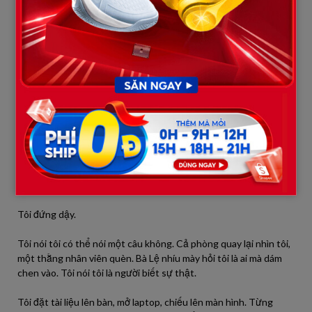
bộ.
Điều khiến tôi bất ngờ hơn là người đứng sau bà không ai khác
chính là Phó Tổng giám đốc Vinh, một người trên giấy tờ sạch
sẽ và luôn tỏ ra chuẩn mực.
Cao trào đến vào một buổi họp lớn. Một nhân viên bị tố làm thất
thoát tiền, chính là cô gái đã ngồi ăn cùng tôi hôm đầu. Cô đứng
giữa phòng họp, mặt tái nhợt, liên tục nói mình bị oan. Bà Lệ cười
lạnh, nói bằng chứng rõ ràng rồi còn chối. Ông Vinh gật đầu, nói
công ty không thể giữ những người như vậy.
Không ai lên tiếng.
Tôi đứng dậy.
Tôi nói tôi có thể nói một câu không. Cả phòng quay lại nhìn tôi,
một thằng nhân viên quèn. Bà Lệ nhíu mày hỏi tôi là ai mà dám
chen vào. Tôi nói tôi là người biết sự thật.
Tôi đặt tài liệu lên bàn, mở laptop, chiếu lên màn hình. Từng