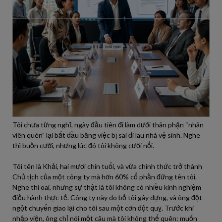
Tôi chưa từng nghĩ, ngày đầu tiên đi làm dưới thân phận “nhân
viên quèn” lại bắt đầu bằng việc bị sai đi lau nhà vệ sinh. Nghe
thì buồn cười, nhưng lúc đó tôi không cười nổi.
Tôi tên là Khải, hai mươi chín tuổi, và vừa chính thức trở thành
Chủ tịch của một công ty mà hơn 60% cổ phần đứng tên tôi.
Nghe thì oai, nhưng sự thật là tôi không có nhiều kinh nghiệm
điều hành thực tế. Công ty này do bố tôi gây dựng, và ông đột
ngột chuyển giao lại cho tôi sau một cơn đột quỵ. Trước khi
nhập viện, ông chỉ nói một câu mà tôi không thể quên: muốn