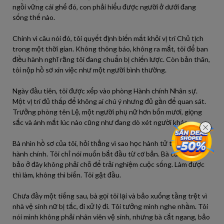
ngồi vững cái ghế đó, con phải hiểu được người ở dưới đang
sống thế nào.
Chính vì câu nói đó, tôi quyết định biến mất khỏi vị trí Chủ tịch
trong một thời gian. Không thông báo, không ra mắt, tôi để ban
điều hành nghĩ rằng tôi đang chuẩn bị chiến lược. Còn bản thân,
tôi nộp hồ sơ xin việc như một người bình thường.
Ngày đầu tiên, tôi được xếp vào phòng Hành chính Nhân sự.
Một vị trí đủ thấp để không ai chú ý nhưng đủ gần để quan sát.
Trưởng phòng tên Lệ, một người phụ nữ hơn bốn mươi, giọng
sắc và ánh mắt lúc nào cũng như đang dò xét người khác.
Bà nhìn hồ sơ của tôi, hỏi thẳng vì sao học hành tử tế lại đi làm
hành chính. Tôi chỉ nói muốn bắt đầu từ cơ bản. Bà cười nhạt,
bảo ở đây không phải chỗ để trải nghiệm cuộc sống. Làm được
thì làm, không thì biến. Tôi gật đầu.
Chưa đầy một tiếng sau, bà gọi tôi lại và bảo xuống tầng trệt vì
nhà vệ sinh nữ bị tắc, đi xử lý đi. Tôi tưởng mình nghe nhầm. Tôi
nói mình không phải nhân viên vệ sinh, nhưng bà cắt ngang, bảo