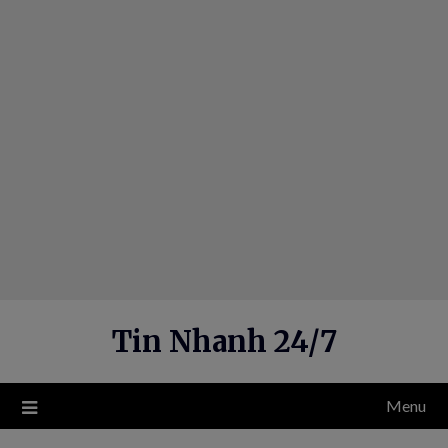
Skip
to
content
Tin Nhanh 24/7
Menu