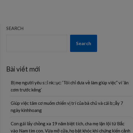
SEARCH
Search
Bài viết mới
Bị mẹ người yêu s::ỉ nk::ục: ‘Tôi chỉ đưa về làm giúp việc” vì ‘ăn
cơm trước kẻng’
Giúp việc tâm cơ muốm chiến vị trí của bà chủ và cái b;;ẫy 7
ngày kinhhoang
Con gái lấy chồng xa 19 năm biệt tích, cha mẹ lặn lội từ Bắc
vào Nam tìm con. Vừa mở cửa, họ bật khóc khi chứng kiến cảnh