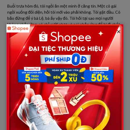
Buổi trưa hôm đó, tôi ngồi ăn một mình ở căng tin. Một cô gái
ngồi xuống đối diện, hỏi tôi mới vào phải không. Tôi gật đầu. Cô
bảo đừng để ý bà Lệ, bà ấy vậy đó. Tôi hỏi tại sao mọi người
không phản ứng, cô chỉ cười nhạt và nói phản ứng để bị đì chết
×
à.
Câu trả lời đó khiến tôi chú ý hơn.
Những ngày sau, tôi bắt đầu quan sát kỹ. Bà Lệ không chỉ sai vặt
nhân viên mà còn kiểm soát gần như toàn bộ phòng. Ai được
tuyển, ai bị đuổi, ai được tăng lương, ai bị trừ thưởng, tất cả đều
qua tay bà.
Một lần, tôi thấy một nhân viên nữ khóc trong phòng nghỉ. Cô
ấy bị trừ nửa tháng lương vì đi trễ, trong khi tôi biết rõ hôm đó
cô đến đúng giờ. Lý do rất đơn giản, bà Lệ không thích cô.
Tôi bắt đầu âm thầm điều tra. Những gì tôi tìm ra khiến tôi lạnh
người. Bà Lệ nhận tiền chạy việc. Ai muốn vào công ty phải đưa
tiền. Nhân viên muốn yên ổn cũng phải biết điều. Không chỉ vậy,
bà còn cấu kết với một số quản lý cấp cao để rút tiền từ quỹ nội