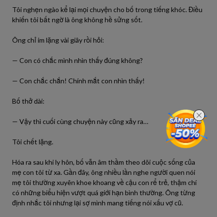
Tôi nghẹn ngào kể lại mọi chuyện cho bố trong tiếng khóc. Điều
khiến tôi bất ngờ là ông không hề sửng sốt.
Ông chỉ im lặng vài giây rồi hỏi:
— Con có chắc mình nhìn thấy đúng không?
— Con chắc chắn! Chính mắt con nhìn thấy!
Bố thở dài:
— Vậy thì cuối cùng chuyện này cũng xảy ra…
Tôi chết lặng.
Hóa ra sau khi ly hôn, bố vẫn âm thầm theo dõi cuộc sống của
mẹ con tôi từ xa. Gần đây, ông nhiều lần nghe người quen nói
mẹ tôi thường xuyên khoe khoang về cậu con rể trẻ, thậm chí
có những biểu hiện vượt quá giới hạn bình thường. Ông từng
định nhắc tôi nhưng lại sợ mình mang tiếng nói xấu vợ cũ.