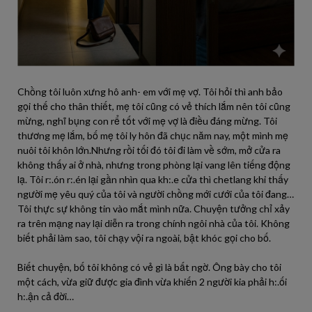
Chồng tôi luôn xưng hô anh- em với mẹ vợ. Tôi hỏi thì anh bảo
gọi thế cho thân thiết, mẹ tôi cũng có vẻ thích lắm nên tôi cũng
mừng, nghĩ bụng con rể tốt với mẹ vợ là điều đáng mừng. Tôi
thương mẹ lắm, bố mẹ tôi ly hôn đã chục năm nay, một mình mẹ
nuôi tôi khôn lớn.Nhưng rồi tối đó tôi đi làm về sớm, mở cửa ra
không thấy ai ở nhà, nhưng trong phòng lại vang lên tiếng động
lạ. Tôi r:.ón r:.én lại gần nhìn qua kh:.e cửa thì chetlang khi thấy
người mẹ yêu quý của tôi và người chồng mới cưới của tôi đang…
Tôi thực sự không tin vào mắt mình nữa. Chuyện tưởng chỉ xảy
ra trên mạng nay lại diễn ra trong chính ngôi nhà của tôi. Không
biết phải làm sao, tôi chạy vội ra ngoài, bật khóc gọi cho bố.
Biết chuyện, bố tôi không có vẻ gì là bất ngờ. Ông bày cho tôi
một cách, vừa giữ được gia đình vừa khiến 2 người kia phải h:.ối
h:.ận cả đời…