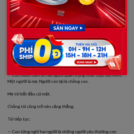
Ảnh sinh nhật tuổi lên mười.
Ảnh ngày tôi tốt nghiệp đại học.
Rồi đến ảnh đám cưới của tôi.
Cả căn phòng im lặng.
Tôi cầm micro nhỏ đã chuẩn bị sẵn.
— Con muốn cảm ơn hai người quan trọng nhất cuộc đời mình.
Một người là mẹ. Người còn lại là chồng con.
Mẹ tôi bắt đầu cúi mặt.
Chồng tôi cũng trở nên căng thẳng.
Tôi tiếp tục:
— Con từng nghĩ hai người là những người yêu thương con