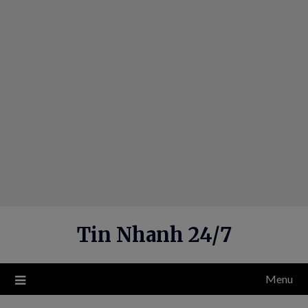
Skip
to
content
Tin Nhanh 24/7
Menu