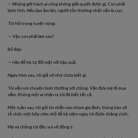
— Nhưng giờ trách ai cũng không giải quyết được gì. Con phải
bình tĩnh. Nếu làm ầm lên, người tổn thương nhất vẫn là con.
Tôi hỏi trong tuyệt vọng:
— Vậy con phải làm sao?
Bố đáp:
— Hãy để họ tự đối mặt với hậu quả.
Ngày hôm sau, tôi giả vờ như chưa biết gì.
Tôi vẫn nói chuyện bình thường với chồng. Vẫn đưa mẹ đi mua
sắm. Không một ai nhận ra tôi đã biết tất cả.
Một tuần sau, tôi gửi tin nhắn vào nhóm gia đình, thông báo sẽ
tổ chức một bữa cơm nhỏ để kỷ niệm ngày tôi được thăng chức.
Mẹ và chồng tôi đều vui vẻ đồng ý.