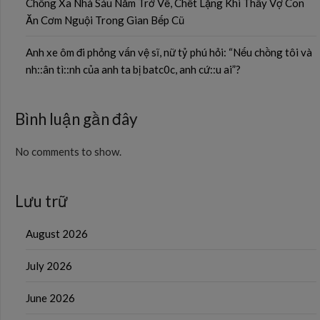
Chồng Xa Nhà Sáu Năm Trở Về, Chết Lặng Khi Thấy Vợ Con
Ăn Cơm Nguội Trong Gian Bếp Cũ
Anh xe ôm đi phỏng vấn vệ sĩ, nữ tỷ phú hỏi: “Nếu chồng tôi và
nh::ân tì::nh của anh ta bị batc0c, anh cứ::u ai”?
Bình luận gần đây
No comments to show.
Lưu trữ
August 2026
July 2026
June 2026