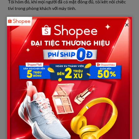
Tối hôm đó, khi mọi người đã có mặt đông đủ, tôi kết nối chiếc
tivi trong phòng khách với máy tính.
Mẹ tôi ngạc nhiên:
×
— Con định chiếu gì thế?
Tôi mỉm cười:
— Một đoạn video đặc biệt.
Màn hình bật sáng.
Không phải video ngoại tình.
Không phải camera bí mật.
Mà là hàng chục bức ảnh gia đình từ khi tôi còn nhỏ.
Ảnh mẹ bế tôi trong những ngày mưa gió.
Ảnh bố chở tôi đi học.