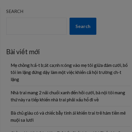
SEARCH
Search
Bài viết mới
Mẹ chồng h:ấ-t b;át ca;nh n:óng vào mẹ tôi giữa đám cưới, bố
tôi im lặng đứng dậy làm một việc khiến cả hội trường ch-t
lặng
Nhà trai mang 2 nải chuối xanh đến hỏi cưới, bà nội tôi mang
thứ này ra tiếp khiến nhà trai phải xấu hổ đi về
Bà chủ giàu có và chiếc bẫy tình ái khiến trai trẻ hám tiền mê
muội sa lưới