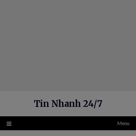
Skip
to
content
Tin Nhanh 24/7
Menu