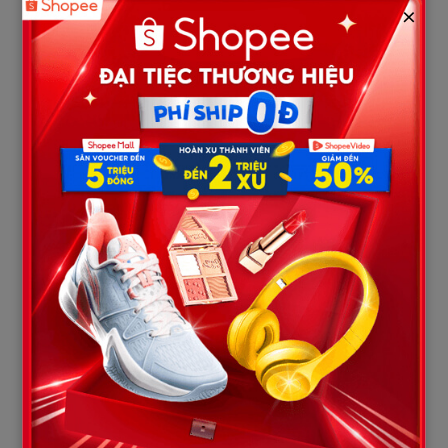
×
Mẹ chồng tránh ánh mắt tôi:
– Nó gửi lại đứa bé rồi bỏ đi… Cũng tội nghiệp thằng Hùng, một
mình xoay xở, nên…
Bà chưa kịp nói hết, thì tôi nghe tiếng cửa cổng kẽo kẹt. Tiếng
bước chân quen thuộc vang lên. Tôi quay phắt lại –
chồng tôi
đang kéo vali bước vào sân, gương mặt ngỡ ngàng khi nhìn
thấy tôi ngồi đó.
– Sao… em lại ở đây? – Anh ta lắp bắp, mặt thoáng biến sắc khi
thấy đứa trẻ trên tay mẹ.
Tôi đứng bật dậy, đôi mắt đỏ ngầu:
– “Công tác Đà Nẵng” của anh… chính là ở đây chăm con riêng
phải không?
Không khí nặng nề đến nghẹt thở. Mẹ chồng ôm chặt đứa bé,
ba chồng đứng chết lặng ngoài hiên, còn chồng tôi thì cứng
họng, mồ hôi túa ra.