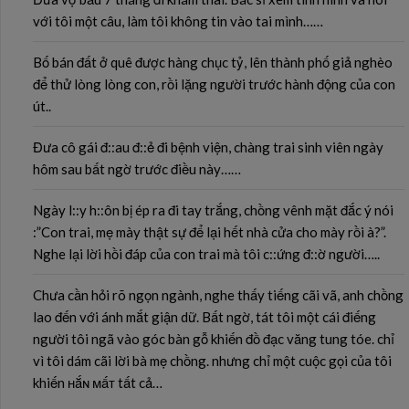
với tôi một câu, làm tôi không tin vào tai mình……
Bố bán đất ở quê được hàng chục tỷ, lên thành phố giả nghèo
để thử lòng lòng con, rồi lặng người trước hành động của con
út..
Đưa cô gái đ::au đ::ẻ đi bệnh viện, chàng trai sinh viên ngày
hôm sau bất ngờ trước điều này……
Ngày l::y h::ôn bị ép ra đi tay trắng, chồng vênh mặt đắc ý nói
:”Con trai, mẹ mày thật sự để lại hết nhà cửa cho mày rồi à?”.
Nghe lại lời hồi đáp của con trai mà tôi c::ứng đ::ờ người…..
Chưa cần hỏi rõ ngọn ngành, nghe thấy tiếng cãi vã, anh chồng
lao đến với ánh mắt giận dữ. Bất ngờ, tát tôi một cái điếng
người tôi ngã vào góc bàn gỗ khiến đồ đạc văng tung tóe. chỉ
vì tôi dám cãi lời bà mẹ chồng. nhưng chỉ một cuộc gọi của tôi
khiến ʜắɴ ᴍấᴛ tất cả…