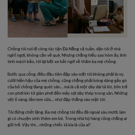
Chồng tôi nói đi công tác tận Đà Nẵng cả tuần, dặn tôi ở nhà
nghỉ ngơi, không cần về quê. Nhưng chẳng hiểu sao hôm ấy, linh
tính mách bảo, tôi lại bắt xe bất ngờ về thăm ba mẹ chồng.
Bước qua cổng, điều đầu tiên đập vào mắt tôi không phải là nụ
cười hiền hậu của mẹ chồng, cũng chẳng phải bóng dáng gầy gò
của bố chồng đang quét sân… mà là cả một dây dài tã lót, bỉm trẻ
con phơi kín từ giàn phơi đến mấy sợi dây thép trong sân. Những
vệt ố vàng, lấm lem sữa… như đập thẳng vào mặt tôi.
Tôi đứng chết lặng. Ba mẹ chồng tôi đều đã ngoài sáu mươi, làm
gì có chuyện sinh thêm em bé. Trong nhà họ hàng cũng chẳng ai
gửi trẻ. Vậy thì… những chiếc tã kia là của ai?