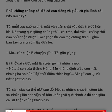
xoáy thành một cơn bão trong đầu tôi.
Phải chăng chồng tôi đã có con riêng và giấu cả gia đình tôi
bấy lâu nay?
Tôi ngồi sụp xuống ghế, mắt vẫn dán chặt vào đứa trẻ đỏ hỏn
kia. Nó trông quá giống chồng tôi – cái trán, đôi mắt… chẳng thể
nào phủ nhận được. Tôi nghẹn lời, còn mẹ chồng thì cúi gằm,
bàn tay run run ôm lấy đứa bé.
– Mẹ… rốt cuộc là chuyện gì? – Tôi gằn giọng.
Bà thở dài, nước mắt lăn trên gò má nhăn nheo:
– Nó… là con của thằng Hùng. Mẹ không định giấu con mãi,
nhưng ba nó bảo “đợi thời điểm thích hợp”… Ai ngờ con lại về
bất ngờ thế này…
Tôi cảm giác cả thế giới sụp đổ. Hóa ra những chuyến công tác
xa, những lần anh viện cớ bận không về quê chính là để che giấu
cái sự thật khủng khiếp này.
– Còn mẹ nó đâu? – Tôi hỏi, cổ họng nghẹn đắng.