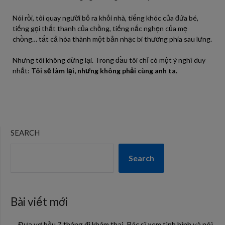
Nói rồi, tôi quay người bỏ ra khỏi nhà, tiếng khóc của đứa bé,
tiếng gọi thất thanh của chồng, tiếng nấc nghẹn của mẹ
chồng… tất cả hòa thành một bản nhạc bi thương phía sau lưng.
Nhưng tôi không dừng lại. Trong đầu tôi chỉ có một ý nghĩ duy
nhất:
Tôi sẽ làm lại, nhưng không phải cùng anh ta.
SEARCH
Search
Bài viết mới
Đưa vợ bầu 7 tháng đi khám thai. Bác sĩ xem tình hình và nói