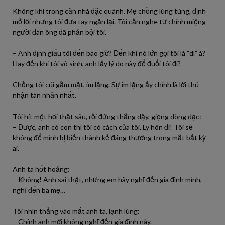
Không khí trong căn nhà đặc quánh. Mẹ chồng lúng túng, định
mở lời nhưng tôi đưa tay ngăn lại. Tôi cần nghe từ chính miệng
người đàn ông đã phản bội tôi.
– Anh định giấu tôi đến bao giờ? Đến khi nó lớn gọi tôi là “dì” à?
Hay đến khi tôi vô sinh, anh lấy lý do này để đuổi tôi đi?
Chồng tôi cúi gằm mặt, im lặng. Sự im lặng ấy chính là lời thú
nhận tàn nhẫn nhất.
Tôi hít một hơi thật sâu, rồi đứng thẳng dậy, giọng dõng dạc:
– Được, anh có con thì tôi có cách của tôi. Ly hôn đi! Tôi sẽ
không để mình bị biến thành kẻ đáng thương trong mắt bất kỳ
ai.
Anh ta hốt hoảng:
– Không! Anh sai thật, nhưng em hãy nghĩ đến gia đình mình,
nghĩ đến ba mẹ…
Tôi nhìn thẳng vào mắt anh ta, lạnh lùng:
– Chính anh mới không nghĩ đến gia đình này.