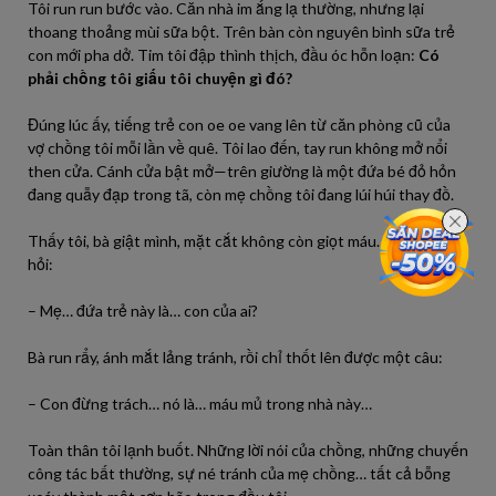
Tôi run run bước vào. Căn nhà im ắng lạ thường, nhưng lại
thoang thoảng mùi sữa bột. Trên bàn còn nguyên bình sữa trẻ
con mới pha dở. Tim tôi đập thình thịch, đầu óc hỗn loạn:
Có
phải chồng tôi giấu tôi chuyện gì đó?
Đúng lúc ấy, tiếng trẻ con oe oe vang lên từ căn phòng cũ của
vợ chồng tôi mỗi lần về quê. Tôi lao đến, tay run không mở nổi
then cửa. Cánh cửa bật mở—trên giường là một đứa bé đỏ hỏn
đang quẫy đạp trong tã, còn mẹ chồng tôi đang lúi húi thay đồ.
Thấy tôi, bà giật mình, mặt cắt không còn giọt máu. Tôi lắp bắp
hỏi:
– Mẹ… đứa trẻ này là… con của ai?
Bà run rẩy, ánh mắt lảng tránh, rồi chỉ thốt lên được một câu:
– Con đừng trách… nó là… máu mủ trong nhà này…
Toàn thân tôi lạnh buốt. Những lời nói của chồng, những chuyến
công tác bất thường, sự né tránh của mẹ chồng… tất cả bỗng