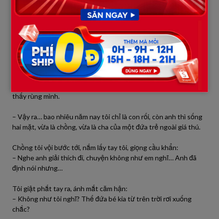
Tôi tiến thẳng lại gần, gần như hét lên:
– Anh giải thích đi! Đứa trẻ này là máu mủ của anh, đúng không?
Anh ta im lặng một lúc lâu, rồi khẽ gật đầu.
Khoảnh khắc ấy, tôi thấy tim mình vỡ nát. Mọi niềm tin, tình yêu,
hy sinh bấy lâu nay… tan thành mây khói.
Tôi cười nhạt, một nụ cười chua chát đến mức chính tôi cũng
thấy rùng mình.
– Vậy ra… bao nhiêu năm nay tôi chỉ là con rối, còn anh thì sống
hai mặt, vừa là chồng, vừa là cha của một đứa trẻ ngoài giá thú.
Chồng tôi vội bước tới, nắm lấy tay tôi, giọng cầu khẩn:
– Nghe anh giải thích đi, chuyện không như em nghĩ… Anh đã
định nói nhưng…
Tôi giật phắt tay ra, ánh mắt căm hận:
– Không như tôi nghĩ? Thế đứa bé kia từ trên trời rơi xuống
chắc?