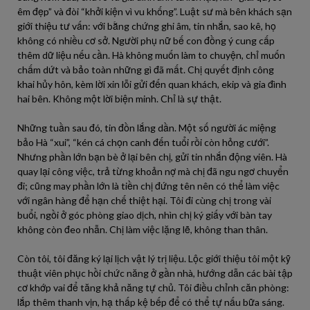
êm đẹp” và đòi “khởi kiện vì vu khống”. Luật sư mà bên khách sạn
giới thiệu tư vấn: với bằng chứng ghi âm, tin nhắn, sao kê, họ
không có nhiều cơ sở. Người phụ nữ bế con đồng ý cung cấp
thêm dữ liệu nếu cần. Hà không muốn làm to chuyện, chỉ muốn
chấm dứt và bảo toàn những gì đã mất. Chị quyết định công
khai hủy hôn, kèm lời xin lỗi gửi đến quan khách, ekip và gia đình
hai bên. Không một lời biện minh. Chỉ là sự thật.
Những tuần sau đó, tin đồn lắng dần. Một số người ác miệng
bảo Hà “xui”, “kén cá chọn canh đến tuổi rồi còn hỏng cưới”.
Nhưng phần lớn bạn bè ở lại bên chị, gửi tin nhắn động viên. Hà
quay lại công việc, trả từng khoản nợ mà chị đã ngu ngơ chuyển
đi; cũng may phần lớn là tiền chị đứng tên nên có thể làm việc
với ngân hàng để hạn chế thiệt hại. Tôi đi cùng chị trong vài
buổi, ngồi ở góc phòng giao dịch, nhìn chị ký giấy với bàn tay
không còn đeo nhẫn. Chị làm việc lặng lẽ, không than thân.
Còn tôi, tôi đăng ký lại lịch vật lý trị liệu. Lộc giới thiệu tôi một kỹ
thuật viên phục hồi chức năng ở gần nhà, hướng dẫn các bài tập
cơ khớp vai để tăng khả năng tự chủ. Tôi điều chỉnh căn phòng:
lắp thêm thanh vịn, hạ thấp kệ bếp để có thể tự nấu bữa sáng.