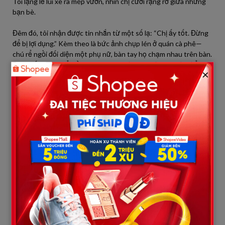
Tôi lặng lẽ lùi xe ra mép vườn, nhìn chị cười rạng rỡ giữa những
bạn bè.
Đêm đó, tôi nhận được tin nhắn từ một số lạ: “Chị ấy tốt. Đừng
để bị lợi dụng.” Kèm theo là bức ảnh chụp lén ở quán cà phê—
chú rể ngồi đối diện một phụ nữ, bàn tay họ chạm nhau trên bàn.
Tôi muốn tin là hiểu lầm, nhưng hình đi kèm thời gian, địa điểm
×
rất cụ thể. Tôi không ngủ được. Sáng hôm sau, tôi thử nói với
mẹ. Mẹ cau mày: “Mạng xã hội nhiều trò. Con đừng làm chị xao
động lúc nước sôi lửa bỏng.” Tôi im.
Tôi bắt đầu để ý. Nhận ra chú rể hay nói những câu “đánh dấu
lãnh thổ”: “Việc này để anh, đàn ông quyết nhanh hơn”; “Nhà chị
em đông người, nhiều ý kiến quá.” Tôi để ý thấy vài lần anh ta kín
đáo nhìn bánh xe lăn của tôi rồi đổi chủ đề. Một tối, khi tôi đang
tập vật lý trị liệu, anh ta ghé, đưa một túi trái cây. Khi anh ta nghĩ
tôi không nghe, anh thì thầm với Hà: “Sau cưới mình thuê căn hộ
riêng. Ở cùng gia đình… vướng víu. Nhất là… em hiểu mà.” Hà im,
mím môi.
Một tuần trước lễ, tôi nhận được phong bì không tên trong hòm
thư. Bên trong là bản sao kê những khoản tiền Hà chuyển cho