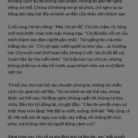
khoảng cách đủ để không xâm phạm, nhưng đủ gần để nghe
tiếng chị thở. Chúng tôi không nói gì vài phút, chỉ nghe xa xa
tiếng dọn dẹp bát đĩa và bánh xe đẩy của nhân viên khách sạn.
Cuối cùng, Hà lên tiếng: “Mai, chị xin lỗi.” Chị nói chậm, rõ, từng
chữ như bước chân trên bậc thang hẹp. “Chị đã biến nỗi sợ của
mình thành dao đâm người gần nhất.” Tôi ngẩng lên. Hà nhìn
thẳng vào tôi: “Chị sợ ngày cưới người ta nhìn vào… và thương
hại. Chị muốn mọi thứ hoàn hảo, không tì vết. Và chị đã để cái
‘hoàn hảo’ ấy che mắt mình.” Tôi thấy bàn tay chị run, nhưng
không phải run vì xấu hổ trước quan khách nữa, mà vì sợ đánh
mất tôi.
Tôi kể cho chị toàn bộ câu chuyện phong bì, những tin nhắn,
cách Lộc giúp lưu dữ liệu. Tôi nói mình do dự thế nào, mong
được sai thế nào. Hà lắng nghe, không ngắt lời, không tự bào
chữa. Đến khi tôi dừng lại, chị gật đầu: “Cảm ơn em đã chọn sự
thật thay vì im lặng.” Mẹ đặt ly nước xuống, thở dài: “Mẹ cũng có
lỗi. Mẹ mải mơ về ngày con mặc váy trắng, về những lời chúc
phúc, mà không nhìn kỹ người đứng cạnh con.”
Sáng hôm sau, chú rể và gia đình anh ta liên lạc, xin “giải quyết