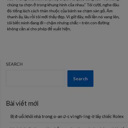
chúng ta chọn ở trong khung hình của nhau.” Tôi cười, nghe đâu
đó tiếng lách cách thân thuộc của bánh xe chạm sàn gỗ. Âm
thanh ấy, lâu rồi tôi mới thấy đẹp. Vì giờ đây, mỗi lần nó vang lên,
tôi biết mình đang đi—chậm nhưng chắc—trên con đường
không cần ai cho phép để xuất hiện.
SEARCH
Search
Bài viết mới
Bị đ-uổi khỏi nhà trong o-an ứ-c vì ngh-i ng-ờ lấy chiếc Rolex