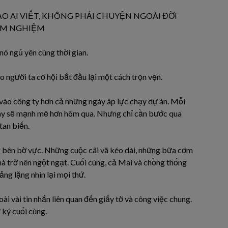
O AI VIẾT, KHÔNG PHẢI CHUYỆN NGOÀI ĐỜI
IÊM NGHIỆM
nó ngủ yên cùng thời gian.
 người ta cơ hội bắt đầu lại một cách trọn vẹn.
vào công ty hơn cả những ngày áp lực chạy dự án. Mỗi
ay sẽ mạnh mẽ hơn hôm qua. Nhưng chỉ cần bước qua
tan biến.
 bên bờ vực. Những cuộc cãi vã kéo dài, những bữa cơm
hà trở nên ngột ngạt. Cuối cùng, cả Mai và chồng thống
ng lặng nhìn lại mọi thứ.
ài vài tin nhắn liên quan đến giấy tờ và công việc chung.
 ký cuối cùng.