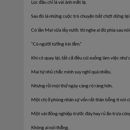
Lúc đầu chỉ là vài ánh mắt lạ.
Sau đó là những cuộc trò chuyện bất chợt dừng lại
Có lần Mai vừa lấy nước thì nghe ai đó phía sau nói
“Có người tưởng kín lắm.”
Khi cô quay lại, tất cả đều cúi xuống làm việc như 
Mai tự nhủ chắc mình suy nghĩ quá nhiều.
Nhưng rồi mọi thứ ngày càng rõ ràng hơn.
Một chị ở phòng nhân sự vốn rất thân bỗng ít nói c
Một vài đồng nghiệp trước đây hay rủ ăn trưa cũn
Không ai nói thẳng.