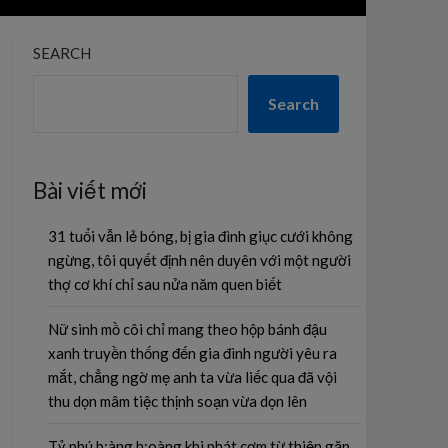
SEARCH
Search
Bài viết mới
31 tuổi vẫn lẻ bóng, bị gia đình giục cưới không
ngừng, tôi quyết định nên duyên với một người
thợ cơ khí chỉ sau nửa năm quen biết
Nữ sinh mồ côi chỉ mang theo hộp bánh đậu
xanh truyền thống đến gia đình người yêu ra
mắt, chẳng ngờ mẹ anh ta vừa liếc qua đã vội
thu dọn mâm tiệc thịnh soạn vừa dọn lên
Tỷ phú b;àng h;oàng khi phát cơm từ thiện gặp