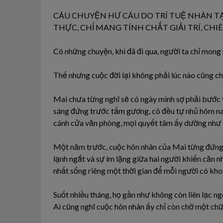
CÂU CHUYỆN HƯ CÂU DO TRÍ TUỆ NHÂN TẠ
THỰC, CHỈ MANG TÍNH CHẤT GIẢI TRÍ, CH
Có những chuyện, khi đã đi qua, người ta chỉ mong 
Thế nhưng cuộc đời lại không phải lúc nào cũng cho
Mai chưa từng nghĩ sẽ có ngày mình sợ phải bước 
sáng đứng trước tấm gương, cô đều tự nhủ hôm n
cánh cửa văn phòng, mọi quyết tâm ấy dường như 
Một năm trước, cuộc hôn nhân của Mai từng đứng
lạnh ngắt và sự im lặng giữa hai người khiến căn n
nhất sống riêng một thời gian để mỗi người có khoả
Suốt nhiều tháng, họ gần như không còn liên lạc ngo
Ai cũng nghĩ cuộc hôn nhân ấy chỉ còn chờ một chữ