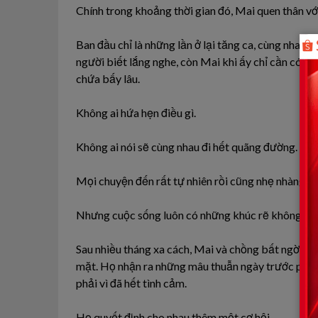
Chính trong khoảng thời gian đó, Mai quen thân v
Ban đầu chỉ là những lần ở lại tăng ca, cùng nhau ă
người biết lắng nghe, còn Mai khi ấy chỉ cần có m
chứa bấy lâu.
Không ai hứa hẹn điều gì.
Không ai nói sẽ cùng nhau đi hết quãng đường.
Mọi chuyện đến rất tự nhiên rồi cũng nhẹ nhàng nh
Nhưng cuộc sống luôn có những khúc rẽ không ai n
Sau nhiều tháng xa cách, Mai và chồng bất ngờ có d
mặt. Họ nhận ra những mâu thuẫn ngày trước phần l
phải vì đã hết tình cảm.
Họ quyết định cho nhau thêm một cơ hội.