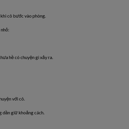
 khi cô bước vào phòng.
 nhỏ:
chưa hề có chuyện gì xảy ra.
huyện với cô.
g dần giữ khoảng cách.