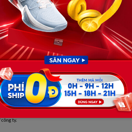
cảm ơn anh vì đã ở bên mình trong giai đoạn khó khăn,
i nên đi con đường riêng.
 khép lại.
quỹ đạo. Hai vợ chồng học cách lắng nghe nhau nhiều hơn.
họ cùng về thăm bố mẹ hai bên, cùng lên kế hoạch sửa lại
m tối.
 công ty.