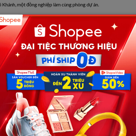
ới Khánh, một đồng nghiệp làm cùng phòng dự án.
n tối sau giờ làm rồi trò chuyện về cuộc sống. Khánh là
ột người chịu ngồi nghe mình kể hết những mệt mỏi chất
ư thế.
gờ tới.
ịp ngồi lại nói chuyện trong một lần gia đình hai bên gặp
ớn xuất phát từ cái tôi quá lớn của cả hai chứ không