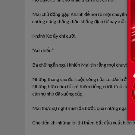
Mai chủ động gặp Khánh để nói rõ mọi chuyện. Cô 
nhưng cũng thẳng thắn khẳng định từ nay mỗi ngườ
Khánh lúc ấy chỉ cười.
“Anh hiểu.”
Ba chữ ngắn ngủi khiến Mai tin rằng mọi chuyện đã
Những tháng sau đó, cuộc sống của cô dần trở lại 
Những bữa cơm tối có thêm tiếng cười. Cuối tuần 
căn hộ nhỏ đã xuống cấp.
Mai thực sự nghĩ mình đã bước qua những ngày tă
Cho đến khi những lời thì thầm bắt đầu xuất hiện ở