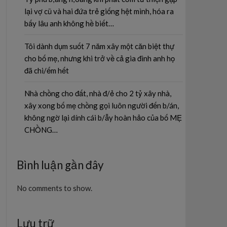
lại vợ cũ và hai đứa trẻ giống hệt mình, hóa ra
bấy lâu anh không hề biết…
Tôi dành dụm suốt 7 năm xây một căn biệt thự
cho bố mẹ, nhưng khi trở về cả gia đình anh họ
đã chi/ếm hết
Nhà chồng cho đất, nhà đ/ẻ cho 2 tỷ xây nhà,
xây xong bố mẹ chồng gọi luôn người đến b/án,
không ngờ lại dính cái b/ẫy hoàn hảo của bố MẸ
CHỒNG…
Bình luận gần đây
No comments to show.
Lưu trữ