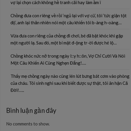
vợ lại chọn cách không hề tranh cãi hay làm ầm ĩ
Chồng đưa con riêng về rồi ‘ngủ lại với vợ cũ’, tôi ‘tức giận tột
độ’, anh lại thản nhiên nói một câu khiến tôi b-àng h-oàng…
Vừa đưa con riêng của chồng đi chơi, bé đã bật khóc khi gặp
một người lạ. Sau đó, một bí mật đ-ộng tr-ời được hé lộ…
Chồng khóc nức nở trong ngày l::y h::ôn, Vợ Chỉ Cười Và Nói
Một Câu Khiến Ai Cũng Nghẹn Đắng!….
Thấy mẹ chồng ngày nào cũng lén lút bưng bát cơm vào phòng
của cháu. Tôi sinh nghi sau khi biết được sự thật, tôi ân hận Cả
Đời!…..
Bình luận gần đây
No comments to show.