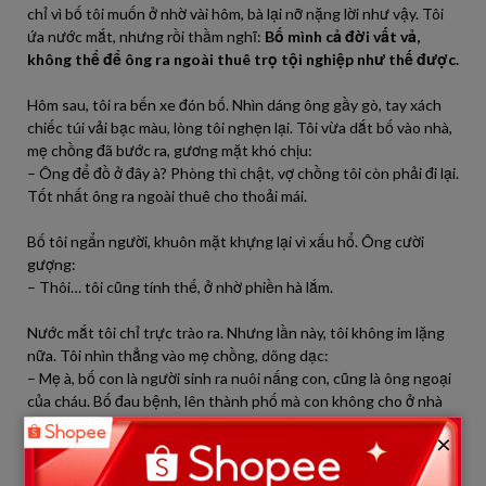
chỉ vì bố tôi muốn ở nhờ vài hôm, bà lại nỡ nặng lời như vậy. Tôi
ứa nước mắt, nhưng rồi thầm nghĩ:
Bố mình cả đời vất vả,
không thể để ông ra ngoài thuê trọ tội nghiệp như thế được.
Hôm sau, tôi ra bến xe đón bố. Nhìn dáng ông gầy gò, tay xách
chiếc túi vải bạc màu, lòng tôi nghẹn lại. Tôi vừa dắt bố vào nhà,
mẹ chồng đã bước ra, gương mặt khó chịu:
– Ông để đồ ở đây à? Phòng thì chật, vợ chồng tôi còn phải đi lại.
Tốt nhất ông ra ngoài thuê cho thoải mái.
Bố tôi ngẩn người, khuôn mặt khựng lại vì xấu hổ. Ông cười
gượng:
– Thôi… tôi cũng tính thế, ở nhờ phiền hà lắm.
Nước mắt tôi chỉ trực trào ra. Nhưng lần này, tôi không im lặng
nữa. Tôi nhìn thẳng vào mẹ chồng, dõng dạc:
– Mẹ à, bố con là người sinh ra nuôi nấng con, cũng là ông ngoại
của cháu. Bố đau bệnh, lên thành phố mà con không cho ở nhà
thì còn nghĩa tình gì nữa? Mẹ sợ chật ư? Vậy từ mai con với
×
chồng con sẽ dọn ra thuê trọ ở cùng bố. Để mẹ ở lại một mình
cho rộng rãi!