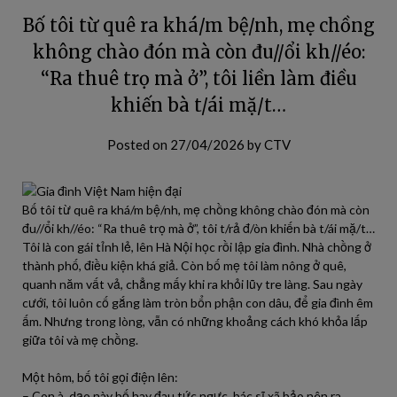
Bố tôi từ quê ra khá/m bệ/nh, mẹ chồng
không chào đón mà còn đu//ổi kh//éo:
“Ra thuê trọ mà ở”, tôi liền làm điều
khiến bà t/ái mặ/t…
Posted on
27/04/2026
by
CTV
Bố tôi từ quê ra khá/m bệ/nh, mẹ chồng không chào đón mà còn
đu//ổi kh//éo: “Ra thuê trọ mà ở”, tôi t/rả đ/òn khiến bà t/ái mặ/t…
Tôi là con gái tỉnh lẻ, lên Hà Nội học rồi lập gia đình. Nhà chồng ở
thành phố, điều kiện khá giả. Còn bố mẹ tôi làm nông ở quê,
quanh năm vất vả, chẳng mấy khi ra khỏi lũy tre làng. Sau ngày
cưới, tôi luôn cố gắng làm tròn bổn phận con dâu, để gia đình êm
ấm. Nhưng trong lòng, vẫn có những khoảng cách khó khỏa lấp
giữa tôi và mẹ chồng.
Một hôm, bố tôi gọi điện lên:
– Con à, dạo này bố hay đau tức ngực, bác sĩ xã bảo nên ra