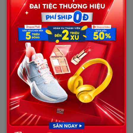
Câu nói ấy như tiếng sét giữa nhà. Mẹ chồng sững lại, mặt tái đi.
Bà không ngờ tôi – đứa con dâu vốn hiền lành, nhẫn nhịn – lại
dám “trả đòn” như thế.
Chồng tôi cũng bàng hoàng, rồi khẽ nắm tay tôi, gật đầu:
– Anh ở cùng em. Bố vợ cũng là bố mình, sao lại để ông đi thuê
trọ?
Không khí lặng đi. Bố tôi lúng túng xua tay:
– Thôi, thôi, bố không muốn vì bố mà các con cãi cọ. Bố ra ngoài
cũng được.
Tôi nắm chặt tay ông, nghẹn ngào:
– Bố, con không để bố chịu thiệt. Dù có ra ngoài thuê, chúng con
cũng đi cùng bố.
Mẹ chồng nhìn ba cha con tôi, ánh mắt thoáng dao động. Sau
một hồi im lặng, bà quay đi, giọng dịu xuống:
– Thôi… ông cứ ở lại đây mấy hôm. Tôi lỡ lời.
Tôi nhìn bà, thấy rõ sự bối rối hiện lên. Có lẽ bà nhận ra sự quá