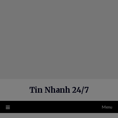
Skip
to
content
Tin Nhanh 24/7
Menu