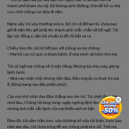
thành phố khám cho kỹ. Bố không rành đường, thôi để bố ra nhà
con, nhờ chồng con đưa đi viện.
Nghe vậy, tôi vừa thương vừa lo. Bố tôi cả đời lam lũ, chưa bao
giờ đi viện lớn, giờ phải lên thành phố chắc chắn sẽ bỡ ngỡ. Tôi
lập tức đồng ý, dặn bố chuẩn bị đồ rồi bắt xe ra.
Chiều hôm đó, tôi hồ hởi báo với chồng và mẹ chồng:
– Mai bố con từ quê ra khám bệnh, ở nhà mình vài hôm nhé mẹ.
Tôi cứ ngỡ mẹ chồng sẽ ừ một tiếng. Nhưng bà nhíu mày, giọng
lạnh tanh:
– Nhà này chật chội, không tiện đâu. Bảo ông ấy ra thuê trọ mà
ở, đừng mang vào đây phiền phức.
Câu nói như nhát dao đâm thẳng vào tim tôi. Tôi chết lặng, tim
nhói đau. Chồng tôi lúng túng, ngập ngừng định lên tiếng,
nhưng ánh mắt sắc lạnh của mẹ khiến anh im bặt.
Đêm đó, tôi nằm trằn trọc, vừa thương bố vừa tủi thân. Suốt bao
năm làm dâu, tôi chưa từng để mẹ chồng phải khó xử. Thế mà,