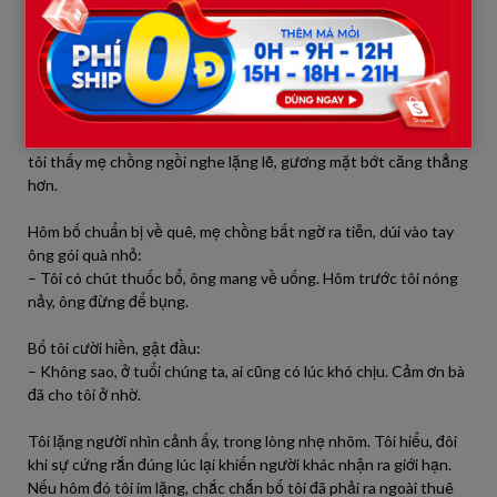
đáng của mình, khi đặt sĩ diện và thói quen lên trên tình nghĩa.
Những ngày sau đó, tôi đưa bố đi khám, chồng tôi xin nghỉ làm
vài hôm để lo thủ tục. Kết quả may mắn không quá nghiêm
trọng, chỉ cần điều trị và nghỉ ngơi. Buổi tối, bố kể chuyện đồng
áng cho cháu nghe, căn nhà rộn ràng tiếng cười. Thỉnh thoảng,
tôi thấy mẹ chồng ngồi nghe lặng lẽ, gương mặt bớt căng thẳng
hơn.
Hôm bố chuẩn bị về quê, mẹ chồng bất ngờ ra tiễn, dúi vào tay
ông gói quà nhỏ:
– Tôi có chút thuốc bổ, ông mang về uống. Hôm trước tôi nóng
nảy, ông đừng để bụng.
Bố tôi cười hiền, gật đầu:
– Không sao, ở tuổi chúng ta, ai cũng có lúc khó chịu. Cảm ơn bà
đã cho tôi ở nhờ.
Tôi lặng người nhìn cảnh ấy, trong lòng nhẹ nhõm. Tôi hiểu, đôi
khi sự cứng rắn đúng lúc lại khiến người khác nhận ra giới hạn.
Nếu hôm đó tôi im lặng, chắc chắn bố tôi đã phải ra ngoài thuê