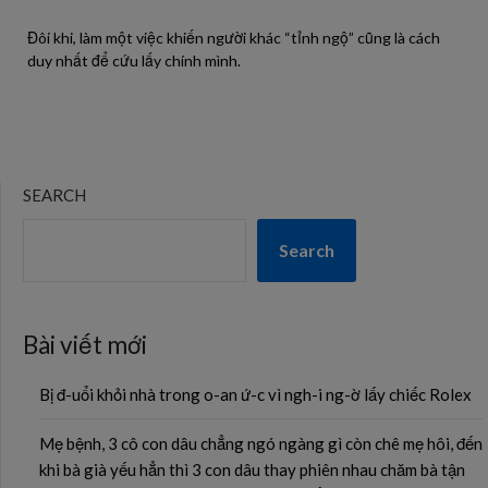
Đôi khi, làm một việc khiến người khác “tỉnh ngộ” cũng là cách
duy nhất để cứu lấy chính mình.
SEARCH
Search
Bài viết mới
Bị đ-uổi khỏi nhà trong o-an ứ-c vì ngh-i ng-ờ lấy chiếc Rolex
Mẹ bệnh, 3 cô con dâu chẳng ngó ngàng gì còn chê mẹ hôi, đến
khi bà già yếu hẳn thì 3 con dâu thay phiên nhau chăm bà tận