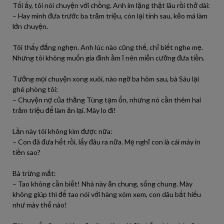
Tối ấy, tôi nói chuyện với chồng. Anh im lặng thật lâu rồi thở dài:
– Hay mình đưa trước ba trăm triệu, còn lại tính sau, kẻo má làm
lớn chuyện.
Tôi thấy đắng nghẹn. Anh lúc nào cũng thế, chỉ biết nghe mẹ.
Nhưng tôi không muốn gia đình ầm ĩ nên miễn cưỡng đưa tiền.
Tưởng mọi chuyện xong xuôi, nào ngờ ba hôm sau, bà Sáu lại
ghé phòng tôi:
– Chuyện nợ của thằng Tùng tạm ổn, nhưng nó cần thêm hai
trăm triệu để làm ăn lại. Mày lo đi!
Lần này tôi không kìm được nữa:
– Con đã đưa hết rồi, lấy đâu ra nữa. Mẹ nghĩ con là cái máy in
tiền sao?
Bà trừng mắt:
– Tao không cần biết! Nhà này ăn chung, sống chung. Mày
không giúp thì để tao nói với hàng xóm xem, con dâu bất hiếu
như mày thế nào!