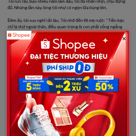
Tôi run rẩy. Bao nhiêu năm làm dâu, tôi đã nhẫn nhịn, chịu đựng
đủ. Nhưng lần này, lòng tôi như có ngọn lửa bùng lên.
Đêm ấy, tôi suy nghĩ rất lâu. Tôi nhớ đến lời mẹ ruột: “Tiền bạc
chỉ là thứ ngoài thân, điều quan trọng là con phải sống ngẩng
cao đầu, đừng để ai coi khinh.” Và rồi, tôi quyết định làm một việc
×
chưa từng dám nghĩ.
Quyết định của tôi
Sáng hôm sau, tôi đến ngân hàng, rút toàn bộ sổ tiết kiệm còn
lại của hai vợ chồng. Không nhiều, chỉ hơn trăm triệu. Tôi ôm con
về nhà ngoại. Đặt con trai lên giường, tôi nói với mẹ:
– Con không chịu đựng nổi nữa. Con sẽ tự lo lấy cuộc sống của
mình, không thể bị nhà chồng hút máu mãi.
Mẹ tôi nắm tay tôi, mắt buồn nhưng kiên quyết:
– Mẹ đã chờ ngày này. Con phải tự cứu mình thôi.
Tôi thuê một căn phòng nhỏ gần chỗ làm, bắt đầu cuộc sống
mới. Tôi để lại cho chồng một lá thư: