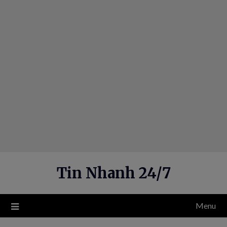
Skip
to
content
Tin Nhanh 24/7
Menu