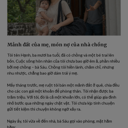
Mảnh đất của mẹ, món nợ của nhà chồng
Tôi tên Hạnh, ba mươi ba tuổi, đã có chồng và một bé trai lên
bốn. Cuộc sống hôn nhân của tôi chưa bao giờ êm ả, phần nhiều
bởi mẹ chồng – bà Sáu. Chồng tôi hiền lành, chăm chỉ, nhưng
nhu nhược, chẳng bao giờ dám trái ý mẹ.
Mấy tháng trước, mẹ ruột tôi bán một mảnh đất ở quê, chia đều
cho các con gái một khoản để phòng thân. Tôi nhận được ba
trăm triệu. Với tôi, đó là cả một khoản lớn, có thể giúp gia đình
nhỏ bước qua những ngày chật vật. Tôi chưa kịp tính chuyện
gửi tiết kiệm thì chuyện không ngờ xảy ra.
Ngày ấy, tôi vừa về đến nhà, bà Sáu gọi vào phòng, mặt hằm
hằm: