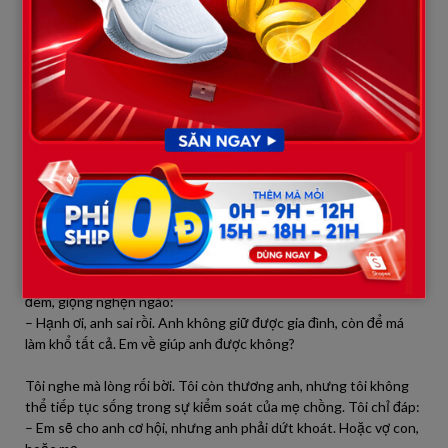
“Anh, em đã cố gắng vì gia đình này, nhưng mẹ anh không coi em
là con người. Em không thể để con lớn lên trong cảnh chứng
kiến mẹ nó bị coi rẻ. Nếu anh thực sự thương vợ con, hãy lựa
chọn. Còn không, coi như chúng ta dừng lại.”
Cú sốc cho mẹ chồng
Khi tôi đi, bà Sáu vẫn nghĩ tôi chỉ dỗi, vài hôm sẽ quay về. Nhưng
vài ngày sau, ngân hàng gọi cho chồng tôi, thông báo khoản vay
đứng tên anh đã đến hạn mà không có khả năng trả. Anh tá hỏa
mới biết, hóa ra trong lúc anh mải nghe lời mẹ, bà Sáu đã lén
mượn danh anh vay tiền cho em trai, lấy sổ đỏ thế chấp.
Chồng tôi ngồi bệt xuống đất, ôm đầu. Anh gọi cho tôi trong
đêm, giọng nghẹn ngào:
– Hạnh ơi, anh sai rồi. Anh không giữ được gia đình, còn để má
làm khổ tất cả. Em về giúp anh được không?
Tôi nghe mà lòng rối bời. Tôi còn thương anh, nhưng tôi không
thể tiếp tục sống trong sự kiểm soát của mẹ chồng. Tôi chỉ đáp:
– Em sẽ cho anh cơ hội, nhưng anh phải dứt khoát. Hoặc vợ con,