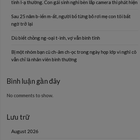
tình l-ạ thường. Con gái sinh nghi bèn lắp camera thì phát hiện
Sau 25 năm b-iến m-ất, người bố từng bỏ rơi mẹ con tôi bất
ngờ trở lại
Dù biết chồng ng-oại t-ình, vợ vẫn bình tĩnh
Bị một nhóm bạn cũ ch-âm ch-ọc trong ngày họp lớp vì nghĩ cô
vẫn chỉ là nhân viên bình thường
Bình luận gần đây
No comments to show.
Lưu trữ
August 2026