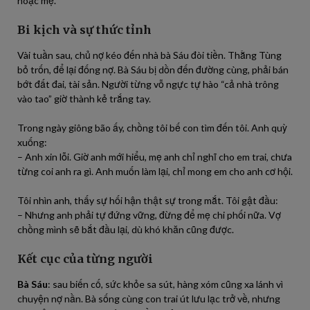
hoặc mẹ.
Bi kịch và sự thức tỉnh
Vài tuần sau, chủ nợ kéo đến nhà bà Sáu đòi tiền. Thằng Tùng
bỏ trốn, để lại đống nợ. Bà Sáu bị dồn đến đường cùng, phải bán
bớt đất đai, tài sản. Người từng vỗ ngực tự hào “cả nhà trông
vào tao” giờ thành kẻ trắng tay.
Trong ngày giông bão ấy, chồng tôi bế con tìm đến tôi. Anh quỳ
xuống:
– Anh xin lỗi. Giờ anh mới hiểu, mẹ anh chỉ nghĩ cho em trai, chưa
từng coi anh ra gì. Anh muốn làm lại, chỉ mong em cho anh cơ hội.
Tôi nhìn anh, thấy sự hối hận thật sự trong mắt. Tôi gật đầu:
– Nhưng anh phải tự đứng vững, đừng để mẹ chi phối nữa. Vợ
chồng mình sẽ bắt đầu lại, dù khó khăn cũng được.
Kết cục của từng người
Bà Sáu
: sau biến cố, sức khỏe sa sút, hàng xóm cũng xa lánh vì
chuyện nợ nần. Bà sống cùng con trai út lưu lạc trở về, nhưng