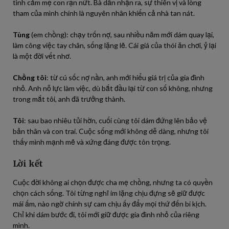
tình cảm mẹ con rạn nứt. Bà dần nhận ra, sự thiên vị và lòng
tham của mình chính là nguyên nhân khiến cả nhà tan nát.
Tùng
(em chồng): chạy trốn nợ, sau nhiều năm mới dám quay lại,
làm công việc tay chân, sống lặng lẽ. Cái giá của thói ăn chơi, ỷ lại
là một đời vết nhơ.
Chồng tôi
: từ cú sốc nợ nần, anh mới hiểu giá trị của gia đình
nhỏ. Anh nỗ lực làm việc, dù bắt đầu lại từ con số không, nhưng
trong mắt tôi, anh đã trưởng thành.
Tôi
: sau bao nhiêu tủi hờn, cuối cùng tôi dám đứng lên bảo vệ
bản thân và con trai. Cuộc sống mới không dễ dàng, nhưng tôi
thấy mình mạnh mẽ và xứng đáng được tôn trọng.
Lời kết
Cuộc đời không ai chọn được cha mẹ chồng, nhưng ta có quyền
chọn cách sống. Tôi từng nghĩ im lặng chịu đựng sẽ giữ được
mái ấm, nào ngờ chính sự cam chịu ấy đẩy mọi thứ đến bi kịch.
Chỉ khi dám bước đi, tôi mới giữ được gia đình nhỏ của riêng
mình.