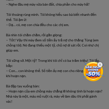
– Nghe đâu mẹ mày vừa bán đất, chia phần cho mày hả?
Tôi thoáng rùng mình. Tôi không hiểu sao bà biết nhanh đến
thế. Tôi ậm ừ:
– Dạ… có, mẹ con chia đều cho các chị em.
Bà nhìn tôi chằm chằm, rồi gằn giọng:
– Tốt! Vậy thì mày đem số tiền ấy trả nợ cho thằng Tùng (em
chồng tôi). Nó đang thiếu một tỷ, chủ nợ dí sát rồi. Coi như chị
giúp em.
Tôi sững sờ. Một tỷ? Trong khi tôi chỉ có ba trăm triệu! Tôi lắp
bắp:
– Con… con không thể. Số tiền ấy mẹ con cho riêng, để phòng
khi hoạn nạn.
Bà đập tay xuống bàn:
– Hoạn nạn của em chồng mày chẳng lẽ không tính là hoạn nạn?
Nhà này là một, máu mủ ruột rà, mày về làm dâu thì phải gánh
vác!