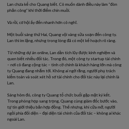
Lan chưa kể cho Quang biết. Cô muốn dành điều này làm “đòn
phản công” khi thời điểm chín muồi.
Và rồi, cơ hội ấy đến nhanh hơn cô nghĩ.
Một buổi sáng thứ Hai, Quang vội vàng sửa soạn đến công ty.
Lan thì im lặng, nhưng trong lòng đã có một kế hoạch rõ ràng.
Từ những dự án online, Lan dần tích lũy được kinh nghiệm và
quen biết nhiều đối tác. Trong đó, một công ty startup tài chính
– nơi cô đang cộng tác – tình cờ chính là khách hàng lớn mà công
ty Quang đang nhắm tới. Không ai ngờ rằng, người phụ trách
kiểm toán và soát xét hồ sơ tài chính cho đối tác này lại chính là
Lan.
Sáng hôm đó, công ty Quang tổ chức buổi gặp mặt ký kết.
Trong phòng họp sang trọng, Quang cùng giám đốc bước vào,
tự tin giới thiệu bản hợp đồng. Thế nhưng, khi cửa mở, người
ngồi phía đối diện – đại diện tài chính của đối tác – không ai khác
ngoài Lan.