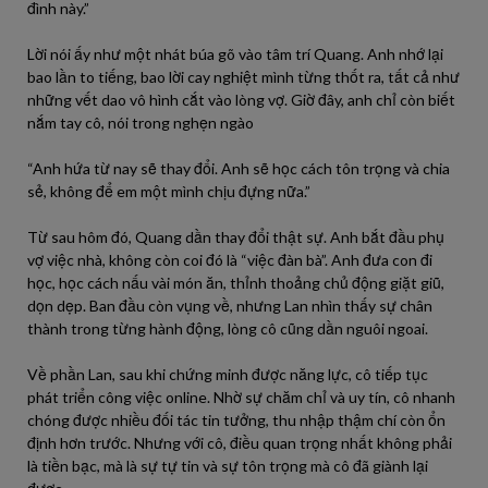
đình này.”
Lời nói ấy như một nhát búa gõ vào tâm trí Quang. Anh nhớ lại
bao lần to tiếng, bao lời cay nghiệt mình từng thốt ra, tất cả như
những vết dao vô hình cắt vào lòng vợ. Giờ đây, anh chỉ còn biết
nắm tay cô, nói trong nghẹn ngào
“Anh hứa từ nay sẽ thay đổi. Anh sẽ học cách tôn trọng và chia
sẻ, không để em một mình chịu đựng nữa.”
Từ sau hôm đó, Quang dần thay đổi thật sự. Anh bắt đầu phụ
vợ việc nhà, không còn coi đó là “việc đàn bà”. Anh đưa con đi
học, học cách nấu vài món ăn, thỉnh thoảng chủ động giặt giũ,
dọn dẹp. Ban đầu còn vụng về, nhưng Lan nhìn thấy sự chân
thành trong từng hành động, lòng cô cũng dần nguôi ngoai.
Về phần Lan, sau khi chứng minh được năng lực, cô tiếp tục
phát triển công việc online. Nhờ sự chăm chỉ và uy tín, cô nhanh
chóng được nhiều đối tác tin tưởng, thu nhập thậm chí còn ổn
định hơn trước. Nhưng với cô, điều quan trọng nhất không phải
là tiền bạc, mà là sự tự tin và sự tôn trọng mà cô đã giành lại