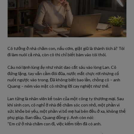
Cô tưởng ở nhà chăm con, nấu cơm, giặt giũ là thành tích à? Tôi
đi làm nuôi cả nhà, còn cô thì chỉ biết bám vào tôi thôi.
Câu nói lạnh lùng ấy như nhát dao cắt sâu vào lòng Lan. Cô
đứng lặng, tay vẫn cầm đôi đũa, nước mắt chực rơi nhưng cố
nuốt ngược vào trong. Đã không biết bao lần, chồng cô – anh
Quang – ném vào mặt cô những lời cay nghiệt như thế.
Lan từng là nhân viên kế toán của một công ty thương mại. Sau
khi sinh con, cô nghỉ ở nhà để chăm sóc con nhỏ, một phần vì
sức khỏe bé yếu, một phần vì bố mẹ hai bên đều ở xa, không thể
phụ giúp. Ban đầu, Quang đồng ý. Anh còn nói:
“Em cứ ở nhà chăm con đi, việc kiếm tiền đã có anh.