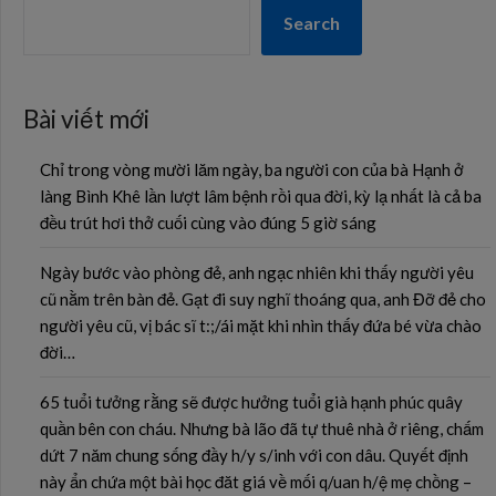
Search
Bài viết mới
Chỉ trong vòng mười lăm ngày, ba người con của bà Hạnh ở
làng Bình Khê lần lượt lâm bệnh rồi qua đời, kỳ lạ nhất là cả ba
đều trút hơi thở cuối cùng vào đúng 5 giờ sáng
Ngày bước vào phòng đẻ, anh ngạc nhiên khi thấy người yêu
cũ nằm trên bàn đẻ. Gạt đi suy nghĩ thoáng qua, anh Đỡ đẻ cho
người yêu cũ, vị bác sĩ t:;/ái mặt khi nhìn thấy đứa bé vừa chào
đời…
65 tuổi tưởng rằng sẽ được hưởng tuổi già hạnh phúc quây
quần bên con cháu. Nhưng bà lão đã tự thuê nhà ở riêng, chấm
dứt 7 năm chung sống đầy h/y s/inh với con dâu. Quyết định
này ẩn chứa một bài học đăt giá về mối q/uan h/ệ mẹ chồng –