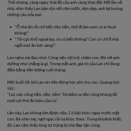
Thế nhưng, càng ngày, thái độ của anh càng thay đổi. Mỗi lần về
nhà, nhìn thấy Lan bận rộn với cơm nước, dọn dẹp, anh lại buông
những câu mỉa mai:
“Ở nhà ăn rồi chỉ biết tiêu tiền, thử đi làm xem có ai thuê
không!”
“Tôi cực khổ ngoài kia, cô có biết không? Còn cô chỉ ở nhà
ngồi mát ăn bát vàng!”
Lan nghe mà đau nhói. Công việc nội trợ, chăm con, đối với anh
dường như chẳng là gì. Trong mắt anh, giá trị của Lan chỉ đong
đếm bằng tiền lương cuối tháng.
Một buổi tối, khi Lan xin tiền đóng học phí cho con, Quang bực
tức:
“Lúc nào cũng tiền, tiền, tiền! Tôi kiếm ra tiền cũng không đủ
nuôi cái thói ăn bám của cô.”
Lần này, Lan không kìm được nữa. Cô bật khóc ngay trước mặt
con. Bé nhìn mẹ, ngơ ngác rồi òa khóc theo. Trong khoảnh khắc
đó, Lan cảm thấy lòng tự trọng bị chà đạp tận cùng.