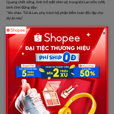
Quang chết sững. Anh trố mắt nhìn vợ, trong khi Lan mỉm cười,
bình tĩnh đứng dậy:
“Xin chào. Tôi là Lan, phụ trách bộ phận kiểm toán độc lập cho
dự án này.”
Không khí trong phòng bỗng chùng xuống. Mọi ánh mắt đổ dồn
×
vào Quang – người trước đó luôn kể rằng vợ chỉ ở nhà ăn bám.
Lan không nhìn chồng, mà quay sang giám đốc đối tác, giọng rõ
ràng, chuyên nghiệp:
“Sau khi rà soát hồ sơ tài chính do phía công ty anh Quang cung
cấp, tôi nhận thấy một số điểm cần chỉnh sửa. Nếu không điều
chỉnh kịp thời, việc ký kết hợp đồng có thể gặp rủi ro.”
Cô mở laptop, trình chiếu bản báo cáo chi tiết, từng con số,
từng sai sót được chỉ ra mạch lạc. Giám đốc công ty Quang hơi
nhíu mày, quay sang nhân viên:
“Những điểm này sao lại bị bỏ sót?”
Quang ấp úng, mặt đỏ bừng, mồ hôi lấm tấm. Lúc này, anh mới
thật sự hiểu rằng, người vợ mà anh từng xem thường chính là