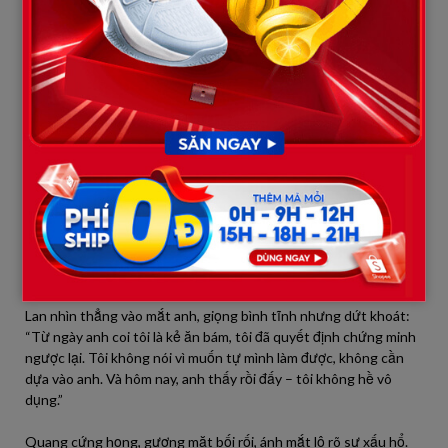
người đang nắm trong tay chìa khóa quyết định hợp đồng sống
còn của công ty.
Lan vẫn điềm nhiên, thái độ chuyên nghiệp, không hề chua chát.
Cô chỉ nói:
“Trong công việc, tôi mong mọi số liệu đều minh bạch, rõ ràng.
Chúng ta cần tôn trọng sự thật để hợp tác lâu dài.”
Cả buổi họp hôm ấy, Lan xử lý tình huống khéo léo, khiến giám
đốc đối tác rất hài lòng. Hợp đồng cuối cùng vẫn được ký, nhưng
Quang thì tái mặt, lặng thinh, không dám ngẩng đầu.
Sau buổi họp, khi ra khỏi phòng, Quang mới vội kéo tay Lan lại:
“Em… em làm ở đây từ bao giờ? Sao anh không biết?”
Lan nhìn thẳng vào mắt anh, giọng bình tĩnh nhưng dứt khoát:
“Từ ngày anh coi tôi là kẻ ăn bám, tôi đã quyết định chứng minh
ngược lại. Tôi không nói vì muốn tự mình làm được, không cần
dựa vào anh. Và hôm nay, anh thấy rồi đấy – tôi không hề vô
dụng.”
Quang cứng họng, gương mặt bối rối, ánh mắt lộ rõ sự xấu hổ.