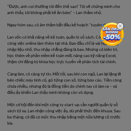
“Được, anh coi thường tôi đến thế sao? Tôi sẽ chứng minh cho
anh thấy, tôi không phải kẻ ăn bám.” – Lan thầm nhủ.
Ngay hôm sau, cô âm thầm bắt đầu kế hoạch “tuyên chiến”.
Lan vốn có khả năng về kế toán, quản lý sổ sách. Cô tìm các
công việc online làm thêm tại nhà. Ban đầu chỉ là vài hợp đồng
nhập liệu nhỏ, thu nhập chẳng đáng là bao. Nhưng cô kiên trì,
học thêm về phần mềm kế toán mới, nâng cao kỹ năng Excel,
thậm chí đăng ký khóa học trực tuyến về phân tích tài chính.
Càng làm, cô càng tự tin. Mỗi tối, sau khi con ngủ, Lan lại lặng lẽ
bên chiếc máy tính cũ, gõ từng con số, từng báo cáo. Tiền công
chưa nhiều, nhưng đó là đồng tiền do chính tay cô làm ra – và
điều ấy khiến Lan thấy mình không còn vô dụng.
Một cơ hội đến khi một công ty start-up cần người quản lý sổ
sách từ xa. Lan nhận công việc ấy, dù phải thức đến khuya. Sau
ba tháng, cô đã có mức thu nhập bằng một nửa lương cũ trước
kia.