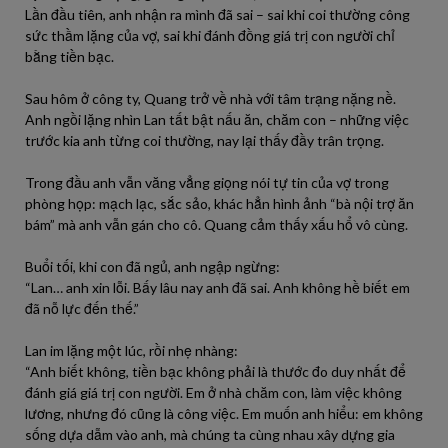
Lần đầu tiên, anh nhận ra mình đã sai – sai khi coi thường công
sức thầm lặng của vợ, sai khi đánh đồng giá trị con người chỉ
bằng tiền bạc.
Sau hôm ở công ty, Quang trở về nhà với tâm trạng nặng nề.
Anh ngồi lặng nhìn Lan tất bật nấu ăn, chăm con – những việc
trước kia anh từng coi thường, nay lại thấy đầy trân trọng.
Trong đầu anh vẫn văng vẳng giọng nói tự tin của vợ trong
phòng họp: mạch lạc, sắc sảo, khác hẳn hình ảnh “bà nội trợ ăn
bám” mà anh vẫn gán cho cô. Quang cảm thấy xấu hổ vô cùng.
Buổi tối, khi con đã ngủ, anh ngập ngừng:
“Lan… anh xin lỗi. Bấy lâu nay anh đã sai. Anh không hề biết em
đã nỗ lực đến thế.”
Lan im lặng một lúc, rồi nhẹ nhàng:
“Anh biết không, tiền bạc không phải là thước đo duy nhất để
đánh giá giá trị con người. Em ở nhà chăm con, làm việc không
lương, nhưng đó cũng là công việc. Em muốn anh hiểu: em không
sống dựa dẫm vào anh, mà chúng ta cùng nhau xây dựng gia