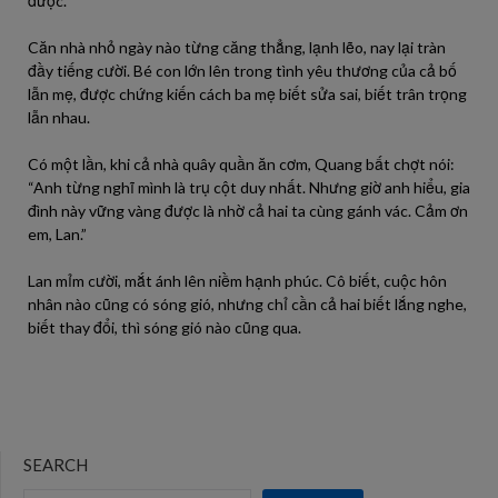
được.
Căn nhà nhỏ ngày nào từng căng thẳng, lạnh lẽo, nay lại tràn
đầy tiếng cười. Bé con lớn lên trong tình yêu thương của cả bố
lẫn mẹ, được chứng kiến cách ba mẹ biết sửa sai, biết trân trọng
lẫn nhau.
Có một lần, khi cả nhà quây quần ăn cơm, Quang bất chợt nói:
“Anh từng nghĩ mình là trụ cột duy nhất. Nhưng giờ anh hiểu, gia
đình này vững vàng được là nhờ cả hai ta cùng gánh vác. Cảm ơn
em, Lan.”
Lan mỉm cười, mắt ánh lên niềm hạnh phúc. Cô biết, cuộc hôn
nhân nào cũng có sóng gió, nhưng chỉ cần cả hai biết lắng nghe,
biết thay đổi, thì sóng gió nào cũng qua.
SEARCH