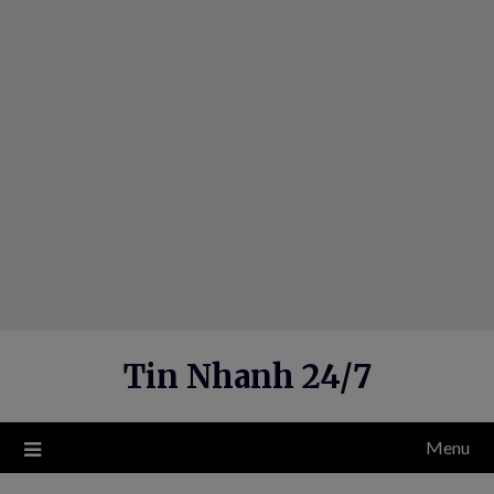
Skip
to
content
Tin Nhanh 24/7
Menu