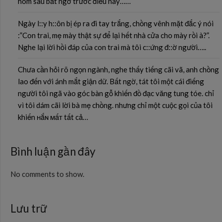
hôm sau bất ngờ trước điều này……
Ngày l::y h::ôn bị ép ra đi tay trắng, chồng vênh mặt đắc ý nói
:”Con trai, mẹ mày thật sự để lại hết nhà cửa cho mày rồi à?”.
Nghe lại lời hồi đáp của con trai mà tôi c::ứng đ::ờ người…..
Chưa cần hỏi rõ ngọn ngành, nghe thấy tiếng cãi vã, anh chồng
lao đến với ánh mắt giận dữ. Bất ngờ, tát tôi một cái điếng
người tôi ngã vào góc bàn gỗ khiến đồ đạc văng tung tóe. chỉ
vì tôi dám cãi lời bà mẹ chồng. nhưng chỉ một cuộc gọi của tôi
khiến ʜắɴ ᴍấᴛ tất cả…
Bình luận gần đây
No comments to show.
Lưu trữ