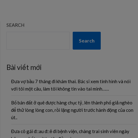
SEARCH
Search
Bài viết mới
Đưa vợ bầu 7 tháng đi khám thai. Bác sĩ xem tình hình và nói
với tôi một câu, làm tôi không tin vào tai mình……
Bố bán đất ở quê được hàng chục tỷ, lên thành phố giả nghèo
để thử lòng lòng con, rồi lặng người trước hành động của con
út..
Đưa cô gái đ::au đ::ẻ đi bệnh viện, chàng trai sinh viên ngày