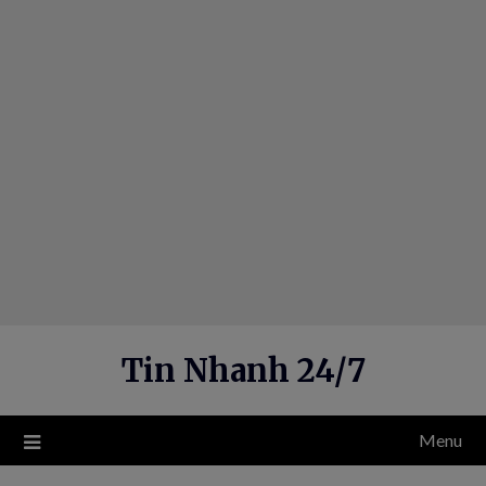
Skip
to
content
Tin Nhanh 24/7
Menu