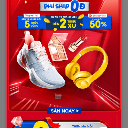
ngồi bên giường, kiên nhẫn nghe tôi kể về những vất vả đã qua,
nhẹ nhàng xoa dịu những lo âu trong lòng tôi bằng sự trải đời và
bao dung. Ông chăm sóc tôi từ những chi tiết nhỏ nhất, điều mà
người yêu cũ – trong cái sự bồng bột của tuổi trẻ – chưa bao giờ
làm được. Tôi đã nghĩ, hóa ra bến đỗ bình yên đôi khi không nằm
ở sự nồng nhiệt, mà nằm ở sự vững chãi.
Nhưng chỉ 3 ngày sau…
Hạnh phúc ngắn ngủi ấy vỡ tan khi tôi tình cờ nghe được cuộc
điện thoại của ông ấy với luật sư riêng trong phòng làm việc.
“Cứ chuẩn bị sẵn các thủ tục đi. Tôi không còn nhiều thời gian
nữa. Cô ấy là một cô gái tốt, tôi muốn trước khi đi có thể để lại
cho cô ấy một danh phận và khối tài sản này, coi như là sự bù
đắp cho những năm tháng tôi sống cô độc.”
Tôi rụng rời chân tay, đẩy cửa bước vào. Trước mặt tôi không
còn là người đàn ông quyền lực nữa, mà là một người già yếu
đang cố che giấu cơn ho khan cùng gương mặt xám ngắt. Ông
ấy thú nhận mình bị
ung thư giai đoạn cuối
, chỉ còn sống được
vài tháng.