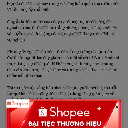
Mệt vì cứ mãi loay hoay trong cái vòng luẩn quẩn của thiếu thốn.
Và rồi… ông ấy xuất hiện…
Ông ấy là đối tác lớn của công ty tôi, một người đàn ông đã
ngoài sáu mươi, tóc đã bạc trắng nhưng phong thái lại toát lên
vẻ quyền uy và tĩnh lặng của một người đã đứng trên đỉnh cao
sự nghiệp.
Khi ông ấy ngỏ lời cầu hôn, tôi đã mất ngủ ròng rã một tuần.
Cưới một người đàn ông già hơn cả tuổi bố mình? Bạn bè nói tôi
thực dụng, mẹ tôi ở quê thì khóc ròng vì thương con. Nhưng
nhìn vào khoản nợ của gia đình và tương lai của đứa em trai, tôi
nhắm mắt đưa chân.
Tôi cứ ngỡ cuộc sống hôn nhân với một người chênh lệch tuổi
tác quá lớn sẽ là những đêm dài chịu đựng, là sự gượng ép về
thể xác lẫn tinh thần. Thế nhưng, tôi đã lầm.
×
Những đêm tân hôn, tôi thực sự
mãn nguyện
. Điều mà “trai trẻ
không làm được” chính là sự
trân trọng và thấu hiểu
đến tận
cùng. Ông ấy không vồ vập, không đòi hỏi. Đêm đêm, ông ấy