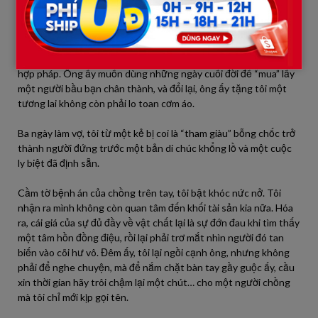
Ông ấy chọn tôi không phải vì muốn có một người vợ trẻ để vui
vẻ, mà vì ông ấy biết mình sắp đi xa. Ông ấy không có con cái, tài
sản khổng lồ kia sẽ bị tranh chấp nếu không có người thừa kế
hợp pháp. Ông ấy muốn dùng những ngày cuối đời để “mua” lấy
một người bầu bạn chân thành, và đổi lại, ông ấy tặng tôi một
tương lai không còn phải lo toan cơm áo.
Ba ngày làm vợ, tôi từ một kẻ bị coi là “tham giàu” bỗng chốc trở
thành người đứng trước một bản di chúc khổng lồ và một cuộc
ly biệt đã định sẵn.
Cầm tờ bệnh án của chồng trên tay, tôi bật khóc nức nở. Tôi
nhận ra mình không còn quan tâm đến khối tài sản kia nữa. Hóa
ra, cái giá của sự đủ đầy về vật chất lại là sự đớn đau khi tìm thấy
một tâm hồn đồng điệu, rồi lại phải trơ mắt nhìn người đó tan
biến vào cõi hư vô. Đêm ấy, tôi lại ngồi cạnh ông, nhưng không
phải để nghe chuyện, mà để nắm chặt bàn tay gầy guộc ấy, cầu
xin thời gian hãy trôi chậm lại một chút… cho một người chồng
mà tôi chỉ mới kịp gọi tên.