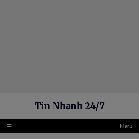
Skip
to
content
Tin Nhanh 24/7
Menu