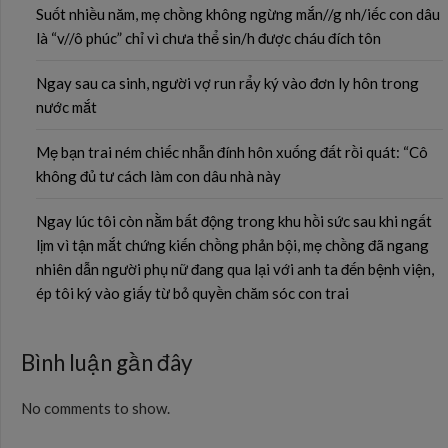
Suốt nhiều năm, mẹ chồng không ngừng mắn//g nh/iếc con dâu
là “v//ô phúc” chỉ vì chưa thể sin/h được cháu đích tôn
Ngay sau ca sinh, người vợ run rẩy ký vào đơn ly hôn trong
nước mắt
Mẹ bạn trai ném chiếc nhẫn đính hôn xuống đất rồi quát: “Cô
không đủ tư cách làm con dâu nhà này
Ngay lúc tôi còn nằm bất động trong khu hồi sức sau khi ngất
lịm vì tận mắt chứng kiến chồng phản bội, mẹ chồng đã ngang
nhiên dẫn người phụ nữ đang qua lại với anh ta đến bệnh viện,
ép tôi ký vào giấy từ bỏ quyền chăm sóc con trai
Bình luận gần đây
No comments to show.