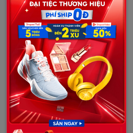
mình dính vào tệ nạn hay bị kẻ xấu hãm hại, nên tôi đã mang vật
này đi xét nghiệm”. Tôi dừng lại, nhìn thẳng vào mắt Vy – lúc này
đã tái xanh như tàu lá chuối.
“Kết quả thật kinh hoàng”. – Tôi hạ giọng xuống, nhưng đủ để
lọt vào micro rõ mồn một. – “Trên mẫu vải này, các bác sĩ tìm
thấy vi khuẩn
Giang mai giai đoạn 2
và dấu hiệu của virus
Sùi
mào gà
đang trong thời kỳ ủ bệnh mạnh nhất. Đây là những căn
bệnh xã hội cực kỳ nguy hiểm, lây lan qua đường tiếp xúc thân
mật”. Cả khán phòng ồ lên kinh hãi. Mọi ánh mắt đổ dồn về phía
Thành. Anh ta đứng chết trân, tay run lẩy bẩy, vô thức lùi lại
phía sau, đưa tay phủi mạnh vào quần áo mình như thể đang bị
kiến lửa đốt. Nỗi sợ bệnh tật lấn át cả sĩ diện.
Tôi quay sang nhìn Vy, mỉm cười nhân hậu nhưng ánh mắt sắc
như dao cau: – “Cô Vy, tôi thấy cô hay đi cùng xe với chồng tôi.
Chiếc quần này… nhìn kích cỡ và kiểu dáng rất giống phong cách
của cô. Tôi khuyên cô nên đi xét nghiệm gấp. Nếu là của cô, thì
thật sự chia buồn, cô đã hại chồng tôi rồi. Còn nếu không phải
của cô, thì cô cũng nên tránh xa chồng tôi ra, anh ấy đang trong
diện “nguy cơ cao” đấy”.