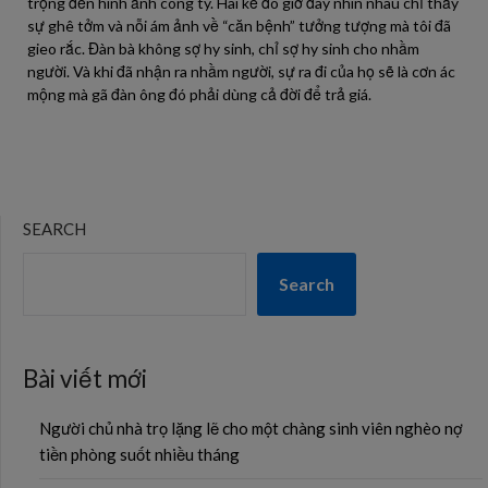
trọng đến hình ảnh công ty. Hai kẻ đó giờ đây nhìn nhau chỉ thấy
sự ghê tởm và nỗi ám ảnh về “căn bệnh” tưởng tượng mà tôi đã
gieo rắc. Đàn bà không sợ hy sinh, chỉ sợ hy sinh cho nhầm
người. Và khi đã nhận ra nhầm người, sự ra đi của họ sẽ là cơn ác
mộng mà gã đàn ông đó phải dùng cả đời để trả giá.
SEARCH
Search
Bài viết mới
Người chủ nhà trọ lặng lẽ cho một chàng sinh viên nghèo nợ
tiền phòng suốt nhiều tháng