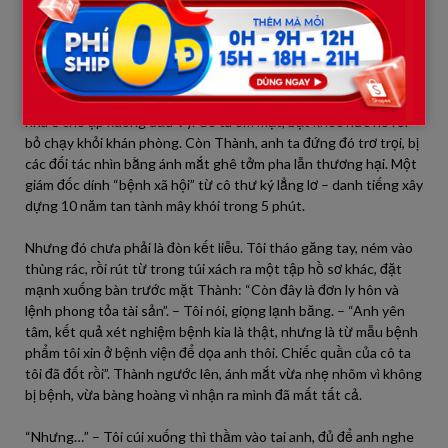
Vy há hốc mồm, không thốt nên lời. Cô ta không thể đứng lên
nhận chiếc quần là của mình – vì như thế là thừa nhận mình bị
bệnh xã hội trước mặt bao nhiêu đối tác VIP. Nhưng cô ta cũng
không thể chối, vì camera an ninh (mà tôi đã “vô tình” chiếu lên
màn hình lớn ngay sau đó) quay rõ cảnh cô ta cởi nó ra. Sự nhục
nhã ê chề ập xuống đầu Vy. Cô ta ôm mặt, bật khóc nức nở rồi
bỏ chạy khỏi khán phòng. Còn Thành, anh ta đứng đó trơ trọi, bị
các đối tác nhìn bằng ánh mắt ghê tởm pha lẫn thương hại. Một
giám đốc dính “bệnh xã hội” từ cô thư ký lẳng lơ – danh tiếng xây
dựng 10 năm tan tành mây khói trong 5 phút.
Nhưng đó chưa phải là đòn kết liễu. Tôi tháo găng tay, ném vào
thùng rác, rồi rút từ trong túi xách ra một tập hồ sơ khác, đặt
mạnh xuống bàn trước mặt Thành: “Còn đây là đơn ly hôn và
lệnh phong tỏa tài sản”. – Tôi nói, giọng lạnh băng. – “Anh yên
tâm, kết quả xét nghiệm bệnh kia là thật, nhưng là từ mẫu bệnh
phẩm tôi xin ở bệnh viện để dọa anh thôi. Chiếc quần của cô ta
tôi đã đốt rồi”. Thành ngước lên, ánh mắt vừa nhẹ nhõm vì không
bị bệnh, vừa bàng hoàng vì nhận ra mình đã mất tất cả.
“Nhưng…” – Tôi cúi xuống thì thầm vào tai anh, đủ để anh nghe