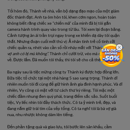
Tối hôm đó, Thành về nhà, vẫn bộ dạng đạo mạo của một giám
đốc thành đạt. Anh ta ôm hôn tôi, khen cơm ngon, hoàn toàn
không biết rằng chiếc xe “chiến mã” của mình đã bị tôi gắn
camera hành trình quay vào trong từ lâu. Tôi xem lại đoạn băng.
Cảnh tượng ân ái trần trụi ngay trong xe khiến dạ dày tôi quặn
thắt. Nhưng đoạn cuối mới thú vị: Ả nhân tình trẻ cố tình cởi
chiếc quần ra, nhét vào cần số rồi nháy mắt với Thành:
“Để xem
vợ anh có bị mù không”.
Thành chỉ cười trừ, véo má cô ta rồi lái xe
về. Được lắm. Đã muốn tôi thấy, thì tôi sẽ cho cả thế giới thấy.
Ba ngày sau là tiệc mừng công ty Thành ký được hợp đồng lớn.
Bữa tiệc tổ chức tại một nhà hàng 5 sao sang trọng. Thành dĩ
nhiên muốn tôi đi cùng để giữ hình ảnh gia đình hạnh phúc. Và dĩ
nhiên, Vy cũng có mặt với tư cách thư ký riêng. Tôi mặc một
chiếc đầm nhung đen quý phái, trang điểm sắc sảo. Suốt buổi
tiệc, Vy liếc nhìn tôi đầy thách thức. Cô ta ỷ mình trẻ, đẹp, và
đang nắm giữ trái tim của sếp tổng. Cô ta nghĩ tôi là bà vợ già
nua, nhu nhược không dám lên tiếng.
Đến phần tặng quà và giao lưu, tôi bước lên sân khấu, cầm