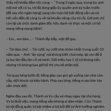
thấy nỗi khiếp đảm tột cùng. – “Trong 3 ngày qua, trong lúc anh
mải mê với cô ta, tôi đã dùng giấy ủy quyền anh ký tuần trước
(để vay vốn ngân hàng) sang tên toàn bộ bất động sản và rút
hết vốn điều lệ công ty về tài khoản riêng của tôi rồi. Giờ anh chỉ
còn lại cái chức danh giám đốc hữu danh vô thực và một cô bồ
mang tiếng mang bệnh”.
– Em… em dám… – Thành lắp bắp, mặt đỏ gay.
– Tôi dám chứ. – Tôi cười, nụ cười nhẹ nhõm nhất trong suốt 10
năm qua. – Anh “ăn vụng” mà không biết chùi mép, lại còn để ả
ta leo lên đầu lên cổ vợ mình. 500 triệu hay 1 tỷ tôi không tiếc,
nhưng tôi không bao giờ bố thí cho kẻ phản bội.
Tôi quay lưng bước đi, tiếng giày cao gót gõ xuống sàn nhà côm
cốp, dứt khoát và kiêu hãnh. Phía sau lưng, tiếng xì xào bàn tán
vẫn chưa dứt.
Nghe đâu sau đó, Thành và Vy cấu xé nhau ngay tại nhà hàng.
Vy bị đuổi việc, mang tiếng xấu không ai dám nhận. Còn Thành
bị hội đồng quản trị bãi nhiệm vì bê bối đời tư ảnh hưởng nghiêm