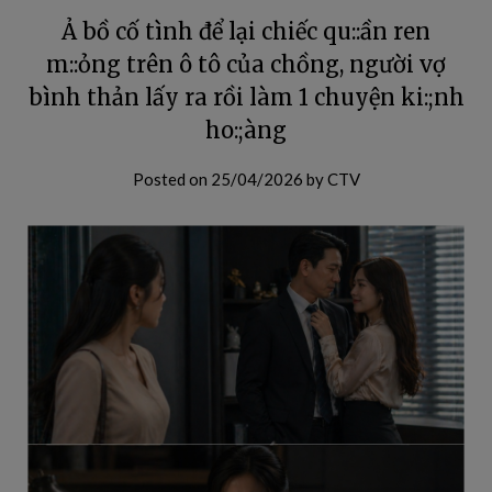
Ả bồ cố tình để lại chiếc qu::ần ren
m::ỏng trên ô tô của chồng, người vợ
bình thản lấy ra rồi làm 1 chuyện ki:;nh
ho:;àng
Posted on
25/04/2026
by
CTV