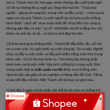
micro. Thành nhìn tôi, hơi ngạc nhiên nhưng vẫn cười tươi, nghĩ
tôi sẽ nói những lời ca ngợi sáo rỗng như mọi khi. “Thưa mọi
người, – giọng tôi vang lên, trong trẻo và đầy uy lực – Hôm nay là
ngày vui của anh Thành. Là một người vợ, tôi luôn muốn chồng
mình được “sạch sẽ” và an toàn nhất để cống hiến cho công ty.
Nhưng gần đây, có một “sự cố” nhỏ khiến tôi rất lo lắng cho sức
khỏe của anh ấy, và cả… cô thư ký xinh đẹp kia nữa.
Cả khán phòng im phăng phắc. Thành bắt đầu biến sắc, mồ hôi
rịn ra trên trán. Vy ngồi dưới, nụ cười cứng lại. Tôi ra hiệu. Người
phục vụ đẩy ra một chiếc xe đẩy phủ khăn trắng toát như trong
bệnh viện. Tôi từ tốn kéo khăn ra. Trên khay bạc không phải
bánh kem, mà là một chiếc hộp kính cường lực trong suốt. Bên
trong chiếc hộp là
chiếc quần ren đỏ
được treo lơ lửng, bên
cạnh là một xấp giấy tờ xét nghiệm có đóng dấu đỏ chót. Tiếng
xì xào bắt đầu nổi lên. Mặt Thành cắt không còn giọt máu.
“Cách đây 3 ngày, tôi tìm thấy vật thể lạ này trên xe chồng tôi”,
– tôi đeo đôi găng tay cao su màu trắng vào, động tác chậm rãi
×
như một bác sĩ pháp y chuẩn bị mổ tử thi. – “Chủ nhân của nó cố
tình để lại như một món quà. Tôi là người cẩn thận, tôi sợ chồng