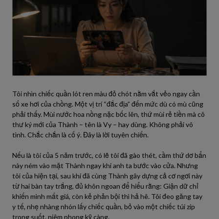
Tôi nhìn chiếc quần lót ren màu đỏ chót nằm vắt vẻo ngay cần
số xe hơi của chồng. Một vị trí “đắc địa” đến mức dù có mù cũng
phải thấy. Mùi nước hoa nồng nặc bốc lên, thứ mùi rẻ tiền mà cô
thư ký mới của Thành – tên là Vy – hay dùng. Không phải vô
tình. Chắc chắn là cố ý. Đây là lời tuyên chiến.
Nếu là tôi của 5 năm trước, có lẽ tôi đã gào thét, cầm thứ dơ bẩn
này ném vào mặt Thành ngay khi anh ta bước vào cửa. Nhưng
tôi của hiện tại, sau khi đã cùng Thành gây dựng cả cơ ngơi này
từ hai bàn tay trắng, đủ khôn ngoan để hiểu rằng: Giận dữ chỉ
khiến mình mất giá, còn kẻ phản bội thì hả hê. Tôi đeo găng tay
y tế, nhẹ nhàng nhón lấy chiếc quần, bỏ vào một chiếc túi zip
trong suốt, niêm phong kỹ càng.