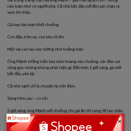
náo loạn như có người phá. Cả nhà bật dậy mở đèn pin chạy ra
xem thì thấy:
Gà bay tán loạn khỏi chuồng
Con đậu trên xà, con kêu rít lên
Một vài con lao vào tường như hoảng loạn
Ông Mạnh tưởng trăn hay mèo hoang vào chuồng, vác đèn soi
từng góc nhưng không phát hiện gì. Đến hơn 2 giờ sáng, gà mới
bắt đầu yên lại.
Cả nhà nghĩ chỉ là chuyện lạ một đêm.
Sáng hôm sau – cú sốc
5 giờ sáng, ông Mạnh mở chuồng cho gà ăn thì rụng rời tay chân.
×
Hơn một nửa số gà – cả trống lẫn mái – nằm im bất động, cổ
nghoẹo, chân co quắp, không tiếng kêu.