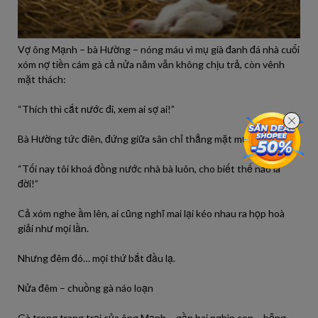
Vợ ông Mạnh – bà Hường – nóng máu vì mụ già đanh đá nhà cuối
xóm nợ tiền cám gà cả nửa năm vẫn không chịu trả, còn vênh
mặt thách:
“Thích thì cắt nước đi, xem ai sợ ai!”
Bà Hường tức điên, đứng giữa sân chỉ thẳng mặt mụ đó:
“Tối nay tôi khoá đồng nước nhà bà luôn, cho biết thế nào là
đời!”
Cả xóm nghe ầm lên, ai cũng nghĩ mai lại kéo nhau ra họp hoà
giải như mọi lần.
Nhưng đêm đó… mọi thứ bắt đầu lạ.
Nửa đêm – chuồng gà náo loạn
Gà trong trang trại của ông Mạnh – gần hai nghìn con – bỗng