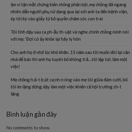
lịm vì tận mắt chứng kiến chồng phản bội, mẹ chồng đã ngang
nhiên dẫn người phụ nữ đang qua lại với anh ta đến bệnh viện,
ép tôi ký vào giấy từ bỏ quyền chăm sóc con trai
Tôi tỉnh dậy sau ca ph-ẫu th-uật và nghe chính chồng mình nói
với mẹ: ‘Đợi cô ấy khỏe lại hãy ly hôn
Cho anh họ ở nhờ lúc khó khăn, 15 năm sau tôi muốn đòi lại căn
nhà để bán thì anh họ tuyên bố không trả…tôi lập tức làm một
việc!
Mẹ chồng h:ấ-t b;át ca;nh n:óng vào mẹ tôi giữa đám cưới, bố
tôi im lặng đứng dậy làm một việc khiến cả hội trường ch-t
lặng
Bình luận gần đây
No comments to show.