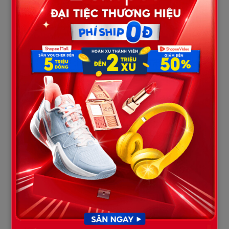
Bà Hường ngã quỵ ngay trước cửa chuồng
Con gái gào khóc như điên
Ông Mạnh run rẩy, mặt tái mét
Gà chết la liệt ngay trước ngày xuất bán – mất trắng cả trăm
triệu.
Ông Mạnh hoảng loạn gọi thú y, công an xã, cả lãnh đạo thôn
xuống xem.
Camera được mở – sự thật hiện ra
Tối hôm trước, chuồng gà đã được lắp camera chống trộm. Khi
mở lại, cả nhà ngồi chết lặng.
Không phải ma, không phải ai hãm hại.
Chính công nhân của ông Mạnh đã lén vào chuồng lúc 11 giờ