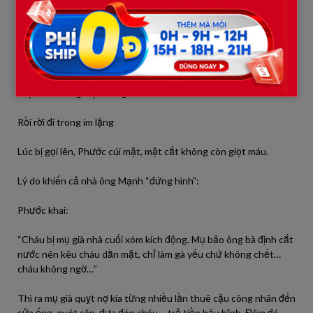
đêm.
Camera ghi lại rõ từng cảnh:
Cậu công nhân trẻ tên Phước lén mở kho thức ăn
Trộn vào máng một thứ gì đó từ túi nilon
Rồi rời đi trong im lặng
Lúc bị gọi lên, Phước cúi mặt, mặt cắt không còn giọt máu.
Lý do khiến cả nhà ông Mạnh “đứng hình”:
Phước khai:
“Cháu bị mụ già nhà cuối xóm kích động. Mụ bảo ông bà định cắt
nước nên kêu cháu dằn mặt, chỉ làm gà yếu chứ không chết…
cháu không ngờ…”
Thì ra mụ già quỵt nợ kia từng nhiều lần thuê cậu công nhân đến
sửa ống, quét sân, đưa đón cháu – trả tiền hậu hĩnh. Đêm đó,