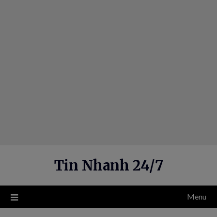
Skip
to
content
Tin Nhanh 24/7
Menu