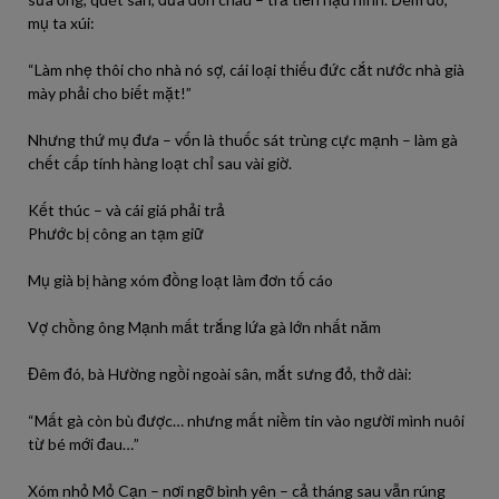
mụ ta xúi:
“Làm nhẹ thôi cho nhà nó sợ, cái loại thiếu đức cắt nước nhà già
mày phải cho biết mặt!”
Nhưng thứ mụ đưa – vốn là thuốc sát trùng cực mạnh – làm gà
chết cấp tính hàng loạt chỉ sau vài giờ.
Kết thúc – và cái giá phải trả
Phước bị công an tạm giữ
Mụ già bị hàng xóm đồng loạt làm đơn tố cáo
Vợ chồng ông Mạnh mất trắng lứa gà lớn nhất năm
Đêm đó, bà Hường ngồi ngoài sân, mắt sưng đỏ, thở dài:
“Mất gà còn bù được… nhưng mất niềm tin vào người mình nuôi
từ bé mới đau…”
Xóm nhỏ Mỏ Cạn – nơi ngỡ bình yên – cả tháng sau vẫn rúng