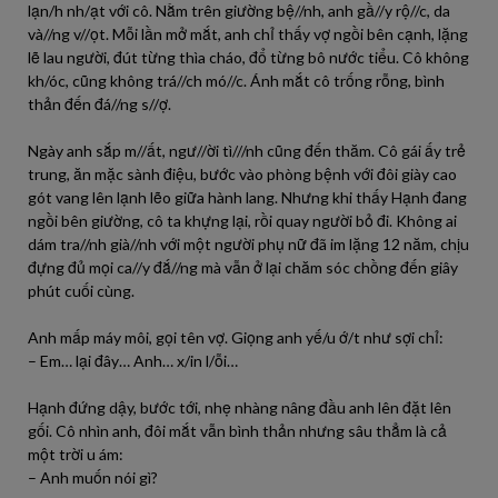
lạn/h nh/ạt với cô. Nằm trên giường bệ//nh, anh gầ//y rộ//c, da
và//ng v//ọt. Mỗi lần mở mắt, anh chỉ thấy vợ ngồi bên cạnh, lặng
lẽ lau người, đút từng thìa cháo, đổ từng bô nước tiểu. Cô không
kh/óc, cũng không trá//ch mó//c. Ánh mắt cô trống rỗng, bình
thản đến đá//ng s//ợ.
Ngày anh sắp m//ất, ngư//ời tì///nh cũng đến thăm. Cô gái ấy trẻ
trung, ăn mặc sành điệu, bước vào phòng bệnh với đôi giày cao
gót vang lên lạnh lẽo giữa hành lang. Nhưng khi thấy Hạnh đang
ngồi bên giường, cô ta khựng lại, rồi quay người bỏ đi. Không ai
dám tra//nh già//nh với một người phụ nữ đã im lặng 12 năm, chịu
đựng đủ mọi ca//y đắ//ng mà vẫn ở lại chăm sóc chồng đến giây
phút cuối cùng.
Anh mấp máy môi, gọi tên vợ. Giọng anh yế/u ớ/t như sợi chỉ:
– Em… lại đây… Anh… x/in l/ỗi…
Hạnh đứng dậy, bước tới, nhẹ nhàng nâng đầu anh lên đặt lên
gối. Cô nhìn anh, đôi mắt vẫn bình thản nhưng sâu thẳm là cả
một trời u ám:
– Anh muốn nói gì?