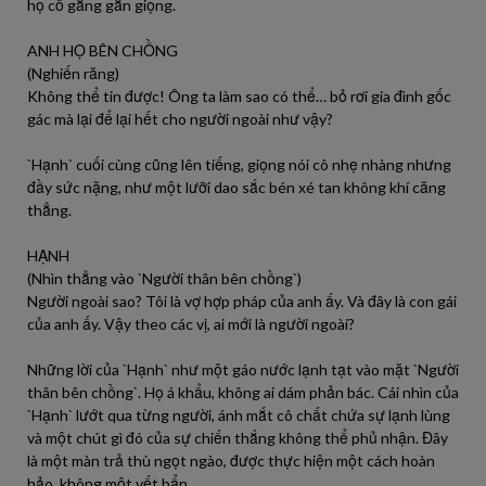
họ cố gắng gằn giọng.
ANH HỌ BÊN CHỒNG
(Nghiến răng)
Không thể tin được! Ông ta làm sao có thể… bỏ rơi gia đình gốc
gác mà lại để lại hết cho người ngoài như vậy?
`Hạnh` cuối cùng cũng lên tiếng, giọng nói cô nhẹ nhàng nhưng
đầy sức nặng, như một lưỡi dao sắc bén xé tan không khí căng
thẳng.
HẠNH
(Nhìn thẳng vào `Người thân bên chồng`)
Người ngoài sao? Tôi là vợ hợp pháp của anh ấy. Và đây là con gái
của anh ấy. Vậy theo các vị, ai mới là người ngoài?
Những lời của `Hạnh` như một gáo nước lạnh tạt vào mặt `Người
thân bên chồng`. Họ á khẩu, không ai dám phản bác. Cái nhìn của
`Hạnh` lướt qua từng người, ánh mắt cô chất chứa sự lạnh lùng
và một chút gì đó của sự chiến thắng không thể phủ nhận. Đây
là một màn trả thù ngọt ngào, được thực hiện một cách hoàn
hảo, không một vết bẩn.