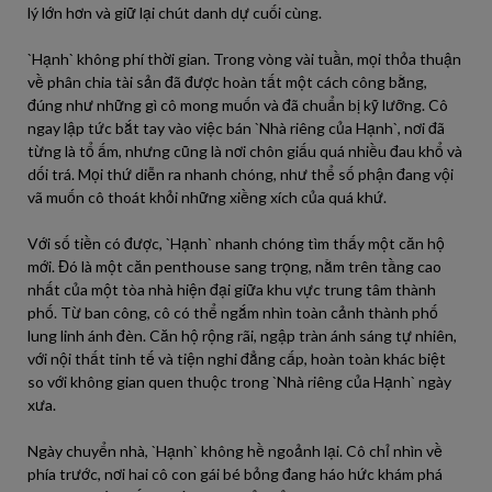
lý lớn hơn và giữ lại chút danh dự cuối cùng.
`Hạnh` không phí thời gian. Trong vòng vài tuần, mọi thỏa thuận
về phân chia tài sản đã được hoàn tất một cách công bằng,
đúng như những gì cô mong muốn và đã chuẩn bị kỹ lưỡng. Cô
ngay lập tức bắt tay vào việc bán `Nhà riêng của Hạnh`, nơi đã
từng là tổ ấm, nhưng cũng là nơi chôn giấu quá nhiều đau khổ và
dối trá. Mọi thứ diễn ra nhanh chóng, như thể số phận đang vội
vã muốn cô thoát khỏi những xiềng xích của quá khứ.
Với số tiền có được, `Hạnh` nhanh chóng tìm thấy một căn hộ
mới. Đó là một căn penthouse sang trọng, nằm trên tầng cao
nhất của một tòa nhà hiện đại giữa khu vực trung tâm thành
phố. Từ ban công, cô có thể ngắm nhìn toàn cảnh thành phố
lung linh ánh đèn. Căn hộ rộng rãi, ngập tràn ánh sáng tự nhiên,
với nội thất tinh tế và tiện nghi đẳng cấp, hoàn toàn khác biệt
so với không gian quen thuộc trong `Nhà riêng của Hạnh` ngày
xưa.
Ngày chuyển nhà, `Hạnh` không hề ngoảnh lại. Cô chỉ nhìn về
phía trước, nơi hai cô con gái bé bỏng đang háo hức khám phá