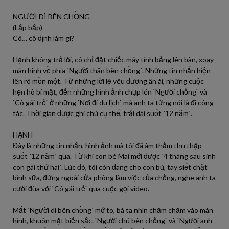
NGƯỜI DÌ BÊN CHỒNG
(Lắp bắp)
Cô… cô định làm gì?
Hạnh không trả lời, cô chỉ đặt chiếc máy tính bảng lên bàn, xoay
màn hình về phía `Người thân bên chồng`. Những tin nhắn hiện
lên rõ mồn một. Từ những lời lẽ yêu đương ân ái, những cuộc
hẹn hò bí mật, đến những hình ảnh chụp lén `Người chồng` và
`Cô gái trẻ` ở những `Nơi đi du lịch` mà anh ta từng nói là đi công
tác. Thời gian được ghi chú cụ thể, trải dài suốt `12 năm`.
HẠNH
Đây là những tin nhắn, hình ảnh mà tôi đã âm thầm thu thập
suốt `12 năm` qua. Từ khi con bé Mai mới được `4 tháng sau sinh
con gái thứ hai`. Lúc đó, tôi còn đang cho con bú, tay siết chặt
bình sữa, đứng ngoài cửa phòng làm việc của chồng, nghe anh ta
cười đùa với `Cô gái trẻ` qua cuộc gọi video.
Mắt `Người dì bên chồng` mở to, bà ta nhìn chằm chằm vào màn
hình, khuôn mặt biến sắc. `Người chú bên chồng` và `Người anh