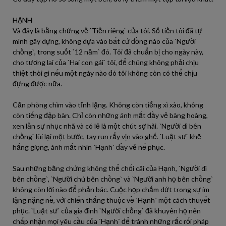
HẠNH
Và đây là bằng chứng về `Tiền riêng` của tôi. Số tiền tôi đã tự
mình gây dựng, không dựa vào bất cứ đồng nào của `Người
chồng`, trong suốt `12 năm` đó. Tôi đã chuẩn bị cho ngày này,
cho tương lai của `Hai con gái` tôi, để chúng không phải chịu
thiệt thòi gì nếu một ngày nào đó tôi không còn có thể chịu
đựng được nữa.
Căn phòng chìm vào tĩnh lặng. Không còn tiếng xì xào, không
còn tiếng đập bàn. Chỉ còn những ánh mắt đầy vẻ bàng hoàng,
xen lẫn sự nhục nhã và có lẽ là một chút sợ hãi. `Người dì bên
chồng` lùi lại một bước, tay run rẩy vịn vào ghế. `Luật sư` khẽ
hắng giọng, ánh mắt nhìn `Hạnh` đầy vẻ nể phục.
Sau những bằng chứng không thể chối cãi của Hạnh, `Người dì
bên chồng`, `Người chú bên chồng` và `Người anh họ bên chồng`
không còn lời nào để phản bác. Cuộc họp chấm dứt trong sự im
lặng nặng nề, với chiến thắng thuộc về `Hạnh` một cách thuyết
phục. `Luật sư` của gia đình `Người chồng` đã khuyên họ nên
chấp nhận mọi yêu cầu của `Hạnh` để tránh những rắc rối pháp