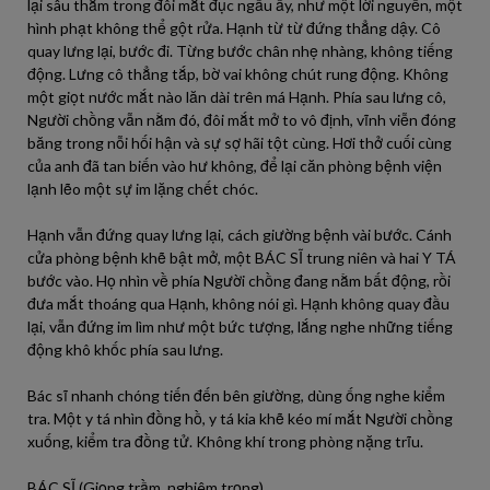
lại sâu thẳm trong đôi mắt đục ngầu ấy, như một lời nguyền, một
hình phạt không thể gột rửa. Hạnh từ từ đứng thẳng dậy. Cô
quay lưng lại, bước đi. Từng bước chân nhẹ nhàng, không tiếng
động. Lưng cô thẳng tắp, bờ vai không chút rung động. Không
một giọt nước mắt nào lăn dài trên má Hạnh. Phía sau lưng cô,
Người chồng vẫn nằm đó, đôi mắt mở to vô định, vĩnh viễn đóng
băng trong nỗi hối hận và sự sợ hãi tột cùng. Hơi thở cuối cùng
của anh đã tan biến vào hư không, để lại căn phòng bệnh viện
lạnh lẽo một sự im lặng chết chóc.
Hạnh vẫn đứng quay lưng lại, cách giường bệnh vài bước. Cánh
cửa phòng bệnh khẽ bật mở, một BÁC SĨ trung niên và hai Y TÁ
bước vào. Họ nhìn về phía Người chồng đang nằm bất động, rồi
đưa mắt thoáng qua Hạnh, không nói gì. Hạnh không quay đầu
lại, vẫn đứng im lìm như một bức tượng, lắng nghe những tiếng
động khô khốc phía sau lưng.
Bác sĩ nhanh chóng tiến đến bên giường, dùng ống nghe kiểm
tra. Một y tá nhìn đồng hồ, y tá kia khẽ kéo mí mắt Người chồng
xuống, kiểm tra đồng tử. Không khí trong phòng nặng trĩu.
BÁC SĨ (Giọng trầm, nghiêm trọng)