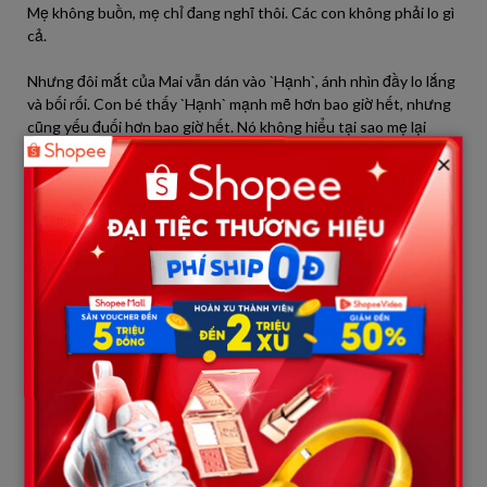
Mẹ không buồn, mẹ chỉ đang nghĩ thôi. Các con không phải lo gì
cả.
Nhưng đôi mắt của Mai vẫn dán vào `Hạnh`, ánh nhìn đầy lo lắng
và bối rối. Con bé thấy `Hạnh` mạnh mẽ hơn bao giờ hết, nhưng
cũng yếu đuối hơn bao giờ hết. Nó không hiểu tại sao mẹ lại
không khóc nhiều như những cô chú khác trong đám tang, cũng
×
không hiểu tại sao mẹ lại nói dối nó về việc ba đi công tác.
Mỗi khi `Hạnh` quay lưng đi, ánh mắt `Hai con gái` lại dõi theo cô,
chất chứa những câu hỏi vô hình. Chúng cảm thấy một gánh
nặng lớn đang đè lên vai mẹ, và cả tương lai mong manh của ba
mẹ con trong căn nhà vắng bóng cha.
Một tuần sau, không khí căng thẳng bao trùm căn phòng khách
rộng rãi tại `Nhà riêng của Hạnh`, nơi diễn ra buổi công bố di
chúc. Không còn vẻ u ám của tang lễ, thay vào đó là sự chờ đợi,
xen lẫn lo lắng và cả những ánh mắt dò xét từ phía `Người thân
bên chồng`. Họ gồm những người chú, dì, anh chị em họ hàng xa
gần, tất cả đều tề tựu đông đủ, ngồi đối diện với `Hạnh` và `Hai
con gái`. Bé Mai sáu tuổi ngồi sát bên mẹ, tay nắm chặt lấy vạt