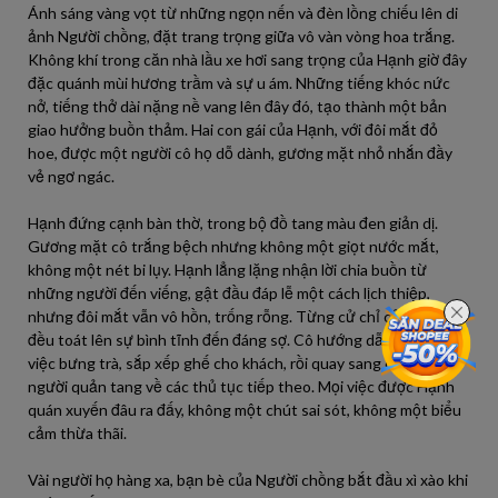
Ánh sáng vàng vọt từ những ngọn nến và đèn lồng chiếu lên di
ảnh Người chồng, đặt trang trọng giữa vô vàn vòng hoa trắng.
Không khí trong căn nhà lầu xe hơi sang trọng của Hạnh giờ đây
đặc quánh mùi hương trầm và sự u ám. Những tiếng khóc nức
nở, tiếng thở dài nặng nề vang lên đây đó, tạo thành một bản
giao hưởng buồn thảm. Hai con gái của Hạnh, với đôi mắt đỏ
hoe, được một người cô họ dỗ dành, gương mặt nhỏ nhắn đầy
vẻ ngơ ngác.
Hạnh đứng cạnh bàn thờ, trong bộ đồ tang màu đen giản dị.
Gương mặt cô trắng bệch nhưng không một giọt nước mắt,
không một nét bi lụy. Hạnh lẳng lặng nhận lời chia buồn từ
những người đến viếng, gật đầu đáp lễ một cách lịch thiệp,
nhưng đôi mắt vẫn vô hồn, trống rỗng. Từng cử chỉ của Hạnh
đều toát lên sự bình tĩnh đến đáng sợ. Cô hướng dẫn người giúp
việc bưng trà, sắp xếp ghế cho khách, rồi quay sang dặn dò
người quản tang về các thủ tục tiếp theo. Mọi việc được Hạnh
quán xuyến đâu ra đấy, không một chút sai sót, không một biểu
cảm thừa thãi.
Vài người họ hàng xa, bạn bè của Người chồng bắt đầu xì xào khi