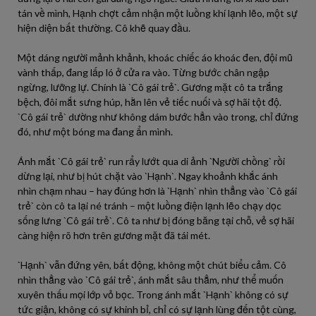
tán về mình, Hạnh chợt cảm nhận một luồng khí lạnh lẽo, một sự
hiện diện bất thường. Cô khẽ quay đầu.
Một dáng người mảnh khảnh, khoác chiếc áo khoác đen, đội mũ
vành thấp, đang lấp ló ở cửa ra vào. Từng bước chân ngập
ngừng, lưỡng lự. Chính là `Cô gái trẻ`. Gương mặt cô ta trắng
bệch, đôi mắt sưng húp, hằn lên vẻ tiếc nuối và sợ hãi tột độ.
`Cô gái trẻ` dường như không dám bước hẳn vào trong, chỉ đứng
đó, như một bóng ma đang ẩn mình.
Ánh mắt `Cô gái trẻ` run rẩy lướt qua di ảnh `Người chồng` rồi
dừng lại, như bị hút chặt vào `Hạnh`. Ngay khoảnh khắc ánh
nhìn chạm nhau – hay đúng hơn là `Hạnh` nhìn thẳng vào `Cô gái
trẻ` còn cô ta lại né tránh – một luồng điện lạnh lẽo chạy dọc
sống lưng `Cô gái trẻ`. Cô ta như bị đóng băng tại chỗ, vẻ sợ hãi
càng hiện rõ hơn trên gương mặt đã tái mét.
`Hạnh` vẫn đứng yên, bất động, không một chút biểu cảm. Cô
nhìn thẳng vào `Cô gái trẻ`, ánh mắt sâu thẳm, như thể muốn
xuyên thấu mọi lớp vỏ bọc. Trong ánh mắt `Hạnh` không có sự
tức giận, không có sự khinh bỉ, chỉ có sự lạnh lùng đến tột cùng,