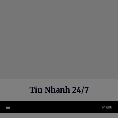
Skip
to
content
Tin Nhanh 24/7
Menu