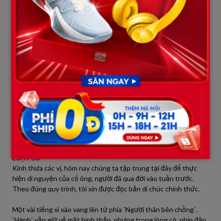
áo `Hạnh`, còn bé An ba tuổi ngủ gật trên vai mẹ, gương mặt
thơ ngây không biết gì.
`Hạnh` mặc một bộ đồ đen đơn giản, gương mặt cô điềm tĩnh
đến lạ. Ánh mắt cô không biểu lộ quá nhiều cảm xúc, chỉ thỉnh
thoảng liếc nhìn những người thân bên chồng đang thì thầm,
trao đổi với nhau những ánh nhìn đầy tính toán. Họ vốn dĩ đã
không ưa `Hạnh`, và giờ đây, cái chết của `Người chồng` chỉ càng
làm khoảng cách ấy thêm rộng lớn, với một ẩn ý rõ ràng về việc
phân chia tài sản.
Vị Luật sư già, với mái tóc bạc trắng và cặp kính dày cộp, đặt xấp
tài liệu dày lên bàn. Ông chậm rãi hắng giọng, thu hút sự chú ý
của tất cả mọi người.
LUẬT SƯ
Kính thưa các vị, hôm nay chúng ta tập trung tại đây để thực
hiện di nguyện của cố ông, người đã qua đời vào tuần trước.
Theo đúng quy trình, tôi xin được đọc bản di chúc chính thức.
Một vài tiếng xì xào vang lên từ phía `Người thân bên chồng`.
`Hạnh` vẫn giữ vẻ mặt bình thản, nhưng trong lòng cô, nhịp đập