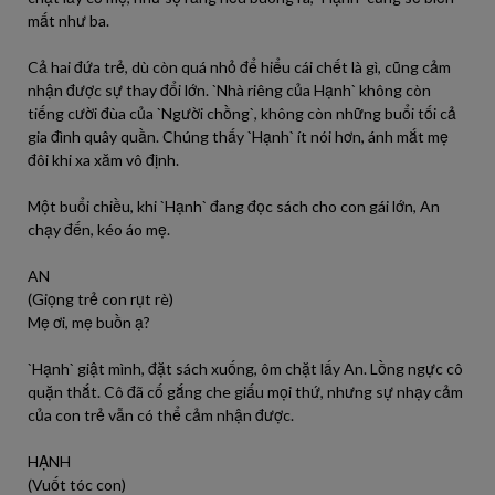
mất như ba.
Cả hai đứa trẻ, dù còn quá nhỏ để hiểu cái chết là gì, cũng cảm
nhận được sự thay đổi lớn. `Nhà riêng của Hạnh` không còn
tiếng cười đùa của `Người chồng`, không còn những buổi tối cả
gia đình quây quần. Chúng thấy `Hạnh` ít nói hơn, ánh mắt mẹ
đôi khi xa xăm vô định.
Một buổi chiều, khi `Hạnh` đang đọc sách cho con gái lớn, An
chạy đến, kéo áo mẹ.
AN
(Giọng trẻ con rụt rè)
Mẹ ơi, mẹ buồn ạ?
`Hạnh` giật mình, đặt sách xuống, ôm chặt lấy An. Lồng ngực cô
quặn thắt. Cô đã cố gắng che giấu mọi thứ, nhưng sự nhạy cảm
của con trẻ vẫn có thể cảm nhận được.
HẠNH
(Vuốt tóc con)