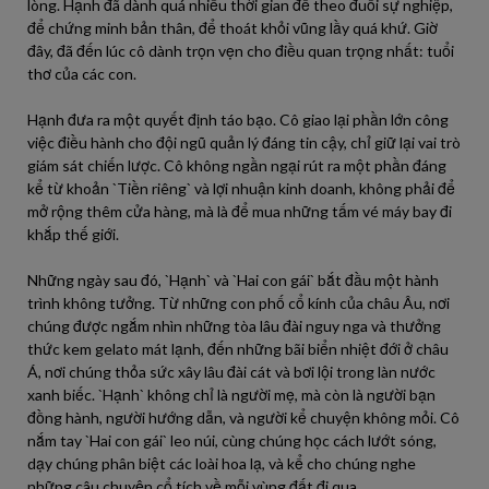
lòng. Hạnh đã dành quá nhiều thời gian để theo đuổi sự nghiệp,
để chứng minh bản thân, để thoát khỏi vũng lầy quá khứ. Giờ
đây, đã đến lúc cô dành trọn vẹn cho điều quan trọng nhất: tuổi
thơ của các con.
Hạnh đưa ra một quyết định táo bạo. Cô giao lại phần lớn công
việc điều hành cho đội ngũ quản lý đáng tin cậy, chỉ giữ lại vai trò
giám sát chiến lược. Cô không ngần ngại rút ra một phần đáng
kể từ khoản `Tiền riêng` và lợi nhuận kinh doanh, không phải để
mở rộng thêm cửa hàng, mà là để mua những tấm vé máy bay đi
khắp thế giới.
Những ngày sau đó, `Hạnh` và `Hai con gái` bắt đầu một hành
trình không tưởng. Từ những con phố cổ kính của châu Âu, nơi
chúng được ngắm nhìn những tòa lâu đài nguy nga và thưởng
thức kem gelato mát lạnh, đến những bãi biển nhiệt đới ở châu
Á, nơi chúng thỏa sức xây lâu đài cát và bơi lội trong làn nước
xanh biếc. `Hạnh` không chỉ là người mẹ, mà còn là người bạn
đồng hành, người hướng dẫn, và người kể chuyện không mỏi. Cô
nắm tay `Hai con gái` leo núi, cùng chúng học cách lướt sóng,
dạy chúng phân biệt các loài hoa lạ, và kể cho chúng nghe
những câu chuyện cổ tích về mỗi vùng đất đi qua.