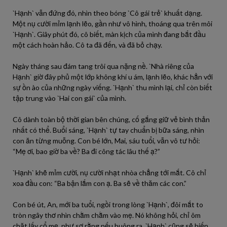
`Hạnh` vẫn đứng đó, nhìn theo bóng `Cô gái trẻ` khuất dạng.
Một nụ cười mỉm lạnh lẽo, gần như vô hình, thoáng qua trên môi
`Hạnh`. Giây phút đó, cô biết, màn kịch của mình đang bắt đầu
một cách hoàn hảo. Cô ta đã đến, và đã bỏ chạy.
Ngày tháng sau đám tang trôi qua nặng nề. `Nhà riêng của
Hạnh` giờ đây phủ một lớp không khí u ám, lạnh lẽo, khác hẳn với
sự ồn ào của những ngày viếng. `Hạnh` thu mình lại, chỉ còn biết
tập trung vào `Hai con gái` của mình.
Cô dành toàn bộ thời gian bên chúng, cố gắng giữ vẻ bình thản
nhất có thể. Buổi sáng, `Hạnh` tự tay chuẩn bị bữa sáng, nhìn
con ăn từng muỗng. Con bé lớn, Mai, sáu tuổi, vẫn vô tư hỏi:
“Mẹ ơi, bao giờ ba về? Ba đi công tác lâu thế ạ?”
`Hạnh` khẽ mỉm cười, nụ cười nhạt nhòa chẳng tới mắt. Cô chỉ
xoa đầu con: “Ba bận lắm con ạ. Ba sẽ về thăm các con.”
Con bé út, An, mới ba tuổi, ngồi trong lòng `Hạnh`, đôi mắt to
tròn ngây thơ nhìn chằm chằm vào mẹ. Nó không hỏi, chỉ ôm
chặt lấy cổ mẹ, như sợ rằng nếu buông ra, `Hạnh` cũng sẽ biến