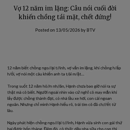
Vợ 12 năm im lặng: Câu nói cuối đời
khiến chồng tái mặt, chết đứng!
Posted on
13/05/2026
by
BTV
12 năm biết chồng ngo//ại t//ình, vợ vẫn im lặng, khi chồng h/ấp
h/ối, vợ nói một câu khiến anh ta t/ái m/ặt…
Trong suốt 12 năm hô//n nh//ân, Hạnh chưa bao giờ nói ra sự
thật mà cô biết. Người ngoài nhìn vào cứ nghĩ cô may mắn khi
lấy được chồng thành đạt, có nhà lầu xe hơi, con cái ngoan
ngoãn. Nhưng chỉ mình Hạnh hiểu rõ, trái tim cô đã ch///ết từ
lâu.
Ngày phát hiện chồng ngo///ại t///ình, Hạnh vừa sinh con gái thứ
hai được bốn tháng. Đêm đó, cô thức dậy pha sữa cho con thì