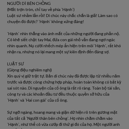
NGƯỜI DÌ BÊN CHỒNG
(Mắt trợn tròn, chỉ tay về phía `Hạnh`)
Luật sư nhầm lẫn rồi! Di chúc này chắc chắn là giả! Làm sao có
chuyện đó được? `Hạnh` không xứng đáng!
`Hạnh` nhìn thẳng vào ánh mắt của những người đang phẫn nộ.
Cô khẽ siết chặt tay Mai, đứa con gái nhỏ vẫn đang ngơ ngác
nhìn quanh. Nụ cười nhếch mép ẩn hiện trên môi `Hạnh`, rất khó
nhận ra, nhưng nó lại mang một sự kiên định đến đáng sợ.
LUẬT SƯ
(Giọng điệu nghiêm nghị)
Xin quý vị giữ trật tự. Bản di chúc này đã được lập từ nhiều năm
trước và được công chứng hợp pháp, hoàn toàn không có bất kỳ
sai sót nào. Di nguyện của cố ông là rất rõ ràng. Toàn bộ tài sản,
công ty và các khoản đầu tư đều thuộc quyền sở hữu của
`Hạnh` và `Hai con gái` của cố ông.
Sự ngỡ ngàng, hoang mang và giận dữ hiện rõ trên gương mặt
của tất cả `Người thân bên chồng`. Họ nhìn chằm chằm vào
`Hạnh`, như thể cô vừa cướp đi thứ gì đó của họ. Một người anh