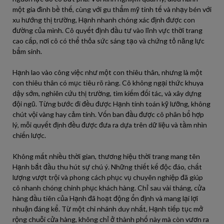
một gia đình bề thế, cùng với gu thẩm mỹ tinh tế và nhạy bén với
xu hướng thị trường, Hạnh nhanh chóng xác định được con
đường của mình. Cô quyết định đầu tư vào lĩnh vực thời trang
cao cấp, nơi cô có thể thỏa sức sáng tạo và chứng tỏ năng lực
bẩm sinh.
Hạnh lao vào công việc như một con thiêu thân, nhưng là một
con thiêu thân có mục tiêu rõ ràng. Cô không ngại thức khuya
dậy sớm, nghiên cứu thị trường, tìm kiếm đối tác, và xây dựng
đội ngũ. Từng bước đi đều được Hạnh tính toán kỹ lưỡng, không
chút vội vàng hay cảm tính. Vốn ban đầu được cô phân bổ hợp
lý, mỗi quyết định đều được đưa ra dựa trên dữ liệu và tầm nhìn
chiến lược.
Không mất nhiều thời gian, thương hiệu thời trang mang tên
Hạnh bắt đầu thu hút sự chú ý. Những thiết kế độc đáo, chất
lượng vượt trội và phong cách phục vụ chuyên nghiệp đã giúp
cô nhanh chóng chinh phục khách hàng. Chỉ sau vài tháng, cửa
hàng đầu tiên của Hạnh đã hoạt động ổn định và mang lại lợi
nhuận đáng kể. Từ một chi nhánh duy nhất, Hạnh tiếp tục mở
rộng chuỗi cửa hàng, không chỉ ở thành phố này mà còn vươn ra