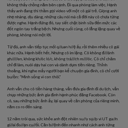
không thấy chồng nằm bên cạnh. Đi qua phòng làm việc, Hạnh
thấy anh đang thì thầm gọi video với một cô gái trẻ. Giọng anh
nhẹ nhàng, dịu dàng, những câu nói mà cả đời này cô chưa từng
được nghe. Hạnh đứng đó, tay siết chặt bình sữa đến mức các
đốt ngón tay trắng bệch. Nhưng cuối cùng, cô lẳng lặng quay về
phòng, không nói một lời.
Từ đó, anh vẫn tiếp tục mối q//uan h//ệ ấy, rồi thêm nhiều cô gái
khác nữa. Hạnh biết hết. Nhưng cô im lặng. Cô không đ///ánh
gh/////en, không kh/óc ló/c, không trá///ch m////óc. Cô chỉ chăm
chỉ đi làm, nuôi dạy hai con và dành dụm tiền riêng. Thỉnh
thoảng, khi nghe mấy người bạn kể chuyện gia đình, cô chỉ cười
bu/ồn: “Mình sống vì con thôi.”
Anh vẫn cho cô tiền hàng tháng, vẫn đưa gia đình đi du lịch, vẫn
chụp những bức ảnh gia đình hạnh phúc đăng Facebook. Còn
cô, sau những bức ảnh ấy, lại quay về căn phòng của riêng mình,
nằm co ro đến sáng.
12 năm trôi qua, sức khỏe anh đột nhiên su//y sụ//p vì UT ga//n
gi//ai đo//ạn cu//ối. Căn b//ệnh đến nhanh như cách anh từng