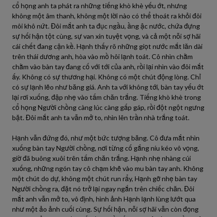
cổ họng anh ta phát ra những tiếng khò khè yếu ớt, nhưng
không một âm thanh, không một lời nào có thể thoát ra khỏi đôi
môi khô nứt. Đôi mắt anh ta đục ngầu, ầng ậc nước, chứa đựng
sự hối hận tột cùng, sự van xin tuyệt vọng, và cả một nỗi sợ hãi
cái chết đang cận kề. Hạnh thấy rõ những giọt nước mắt lăn dài
trên thái dương anh, hòa vào mồ hôi lạnh toát. Cô nhìn chằm
chằm vào bàn tay đang cố với tới của anh, rồi lại nhìn vào đôi mắt
ấy. Không có sự thương hại. Không có một chút động lòng. Chỉ
có sự lạnh lẽo như băng giá. Anh ta với không tới, bàn tay yếu ớt
lại rơi xuống, đập nhẹ vào tấm chăn trắng. Tiếng khò khè trong
cổ họng Người chồng càng lúc càng gấp gáp, rồi đột ngột ngưng
bặt. Đôi mắt anh ta vẫn mở to, nhìn lên trần nhà trắng toát.
Hạnh vẫn đứng đó, như một bức tượng băng. Cô đưa mắt nhìn
xuống bàn tay Người chồng, nơi từng cố gắng níu kéo vô vọng,
giờ đã buông xuôi trên tấm chăn trắng. Hạnh nhẹ nhàng cúi
xuống, những ngón tay cô chạm khẽ vào mu bàn tay anh. Không
một chút do dự, không một chút run rẩy, Hạnh gỡ nhẹ bàn tay
Người chồng ra, đặt nó trở lại ngay ngắn trên chiếc chăn. Đôi
mắt anh vẫn mở to, vô định, hình ảnh Hạnh lạnh lùng lướt qua
như một ảo ảnh cuối cùng. Sự hối hận, nỗi sợ hãi vẫn còn đọng