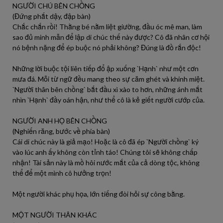
NGƯỜI CHÚ BÊN CHỒNG
(Đứng phắt dậy, đập bàn)
Chắc chắn rồi! Thằng bé nằm liệt giường, đầu óc mê man, làm
sao đủ minh mẫn để lập di chúc thế này được? Cô đã nhân cơ hội
nó bệnh nặng để ép buộc nó phải không? Đúng là đồ rắn độc!
Những lời buộc tội liên tiếp đổ ập xuống `Hạnh` như một cơn
mưa đá. Mỗi từ ngữ đều mang theo sự căm ghét và khinh miệt.
`Người thân bên chồng` bắt đầu xì xào to hơn, những ánh mắt
nhìn `Hạnh` đầy oán hận, như thể cô là kẻ giết người cướp của.
NGƯỜI ANH HỌ BÊN CHỒNG
(Nghiến răng, bước về phía bàn)
Cái di chúc này là giả mạo! Hoặc là cô đã ép `Người chồng` ký
vào lúc anh ấy không còn tỉnh táo! Chúng tôi sẽ không chấp
nhận! Tài sản này là mồ hôi nước mắt của cả dòng tộc, không
thể để một mình cô hưởng trọn!
Một người khác phụ họa, lớn tiếng đòi hỏi sự công bằng.
MỘT NGƯỜI THÂN KHÁC