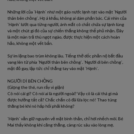
Những lời của `Hạnh` như một gáo nước lạnh tạt vào mặt `Người
thân bên chồng`. Họ á khẩu, không ai dám phản bác. Cái nhìn của
`Hạnh` lướt qua từng người, ánh mắt cô chất chứa sự lạnh lùng
và một chút gì đó của sự chiến thắng không thể phủ nhận. Đây
là một màn trả thù ngọt ngào, được thực hiện một cách hoàn
hảo, không một vết bẩn.
Sự im lặng bao trùm không lâu. Tiếng thở dốc phẫn nộ bắt đầu
vang lên từ phía `Người thân bên chồng`. `Người dì bên chồng`,
mặt đỏ gay, lập tức chỉ thẳng tay vào mặt `Hạnh`.
NGƯỜI DÌ BÊN CHỒNG
(Giọng the thé, run rẩy vì giận)
Cô nói cái gì? Cô nói ai là người ngoài? Vậy cô là cái thá gì mà
được hưởng tất cả? Chắc chắn cô đã lừa lọc nó! Thao túng
thằng bé khi nó hấp hối phải không?
`Hạnh` vẫn giữ nguyên vẻ mặt bình thản, chỉ hơi nhếch môi. Bé
Mai thấy không khí căng thẳng, càng rúc sâu vào lòng mẹ.