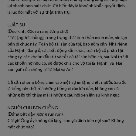
lại nhanh hơn một chút. Cô biết đây là khoảnh khắc quyết định,
là lúc đối mặt với sự thật trần trụi.
LUẬT SƯ
(Đeo kính, đọc rõ ràng từng chữ)
“Tôi, [người chồng], trong trạng thái tinh thần minh mẫn, xin lập
bản di chúc này. Toàn bộ tài sản của tôi, bao gồm căn `Nhà riêng
của Hạnh` đang ở, các bất động sản khác, toàn bộ cổ phần tại
công ty, các khoản đầu tư và tất cả tài sản hiện có, sau khi trừ đi
các khoản nợ nếu có, sẽ được chia cho vợ tôi là `Hạnh` và `Hai
con gái` của chúng tôi là Mai và An.”
Cả căn phòng bỗng chìm vào một sự im lặng chết người. Sau đó
là tiếng nín thở, rồi những tiếng xì xào lớn dần, không còn là
những lời thì thầm mà là những câu hỏi xen lẫn sự kinh ngạc.
NGƯỜI CHÚ BÊN CHỒNG
(Đứng bật dậy, giọng run run)
Cái gì? Ông ấy không để lại gì cho gia đình bên nội sao? Không
một chút nào?