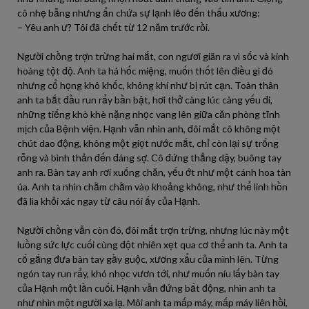
cô nhẹ bẫng nhưng ẩn chứa sự lạnh lẽo đến thấu xương:
– Yêu anh ư? Tôi đã chết từ 12 năm trước rồi.
Người chồng trợn trừng hai mắt, con ngươi giãn ra vì sốc và kinh
hoàng tột độ. Anh ta há hốc miệng, muốn thốt lên điều gì đó
nhưng cổ họng khô khốc, không khí như bị rút cạn. Toàn thân
anh ta bắt đầu run rẩy bần bật, hơi thở càng lúc càng yếu đi,
những tiếng khò khè nặng nhọc vang lên giữa căn phòng tĩnh
mịch của Bệnh viện. Hạnh vẫn nhìn anh, đôi mắt cô không một
chút dao động, không một giọt nước mắt, chỉ còn lại sự trống
rỗng và bình thản đến đáng sợ. Cô đứng thẳng dậy, buông tay
anh ra. Bàn tay anh rơi xuống chăn, yếu ớt như một cánh hoa tàn
úa. Anh ta nhìn chằm chằm vào khoảng không, như thể linh hồn
đã lìa khỏi xác ngay từ câu nói ấy của Hạnh.
Người chồng vẫn còn đó, đôi mắt trợn trừng, nhưng lúc này một
luồng sức lực cuối cùng đột nhiên xẹt qua cơ thể anh ta. Anh ta
cố gắng đưa bàn tay gầy guộc, xương xẩu của mình lên. Từng
ngón tay run rẩy, khó nhọc vươn tới, như muốn níu lấy bàn tay
của Hạnh một lần cuối. Hạnh vẫn đứng bất động, nhìn anh ta
như nhìn một người xa lạ. Môi anh ta mấp máy, mấp máy liên hồi,