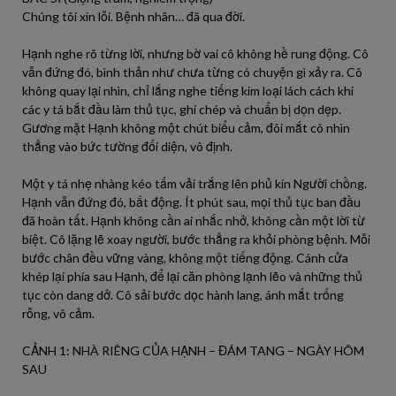
Chúng tôi xin lỗi. Bệnh nhân… đã qua đời.
Hạnh nghe rõ từng lời, nhưng bờ vai cô không hề rung động. Cô
vẫn đứng đó, bình thản như chưa từng có chuyện gì xảy ra. Cô
không quay lại nhìn, chỉ lắng nghe tiếng kim loại lách cách khi
các y tá bắt đầu làm thủ tục, ghi chép và chuẩn bị dọn dẹp.
Gương mặt Hạnh không một chút biểu cảm, đôi mắt cô nhìn
thẳng vào bức tường đối diện, vô định.
Một y tá nhẹ nhàng kéo tấm vải trắng lên phủ kín Người chồng.
Hạnh vẫn đứng đó, bất động. Ít phút sau, mọi thủ tục ban đầu
đã hoàn tất. Hạnh không cần ai nhắc nhở, không cần một lời từ
biệt. Cô lặng lẽ xoay người, bước thẳng ra khỏi phòng bệnh. Mỗi
bước chân đều vững vàng, không một tiếng động. Cánh cửa
khép lại phía sau Hạnh, để lại căn phòng lạnh lẽo và những thủ
tục còn dang dở. Cô sải bước dọc hành lang, ánh mắt trống
rỗng, vô cảm.
CẢNH 1: NHÀ RIÊNG CỦA HẠNH – ĐÁM TANG – NGÀY HÔM
SAU