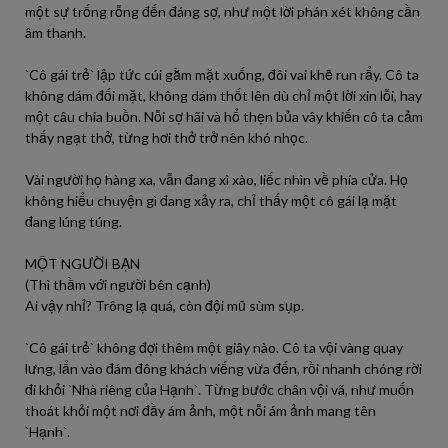
một sự trống rỗng đến đáng sợ, như một lời phán xét không cần
âm thanh.
`Cô gái trẻ` lập tức cúi gằm mặt xuống, đôi vai khẽ run rẩy. Cô ta
không dám đối mặt, không dám thốt lên dù chỉ một lời xin lỗi, hay
một câu chia buồn. Nỗi sợ hãi và hổ thẹn bủa vây khiến cô ta cảm
thấy ngạt thở, từng hơi thở trở nên khó nhọc.
Vài người họ hàng xa, vẫn đang xì xào, liếc nhìn về phía cửa. Họ
không hiểu chuyện gì đang xảy ra, chỉ thấy một cô gái lạ mặt
đang lúng túng.
MỘT NGƯỜI BẠN
(Thì thầm với người bên cạnh)
Ai vậy nhỉ? Trông lạ quá, còn đội mũ sùm sụp.
`Cô gái trẻ` không đợi thêm một giây nào. Cô ta vội vàng quay
lưng, lẩn vào đám đông khách viếng vừa đến, rồi nhanh chóng rời
đi khỏi `Nhà riêng của Hạnh`. Từng bước chân vội vã, như muốn
thoát khỏi một nơi đầy ám ảnh, một nỗi ám ảnh mang tên
`Hạnh`.