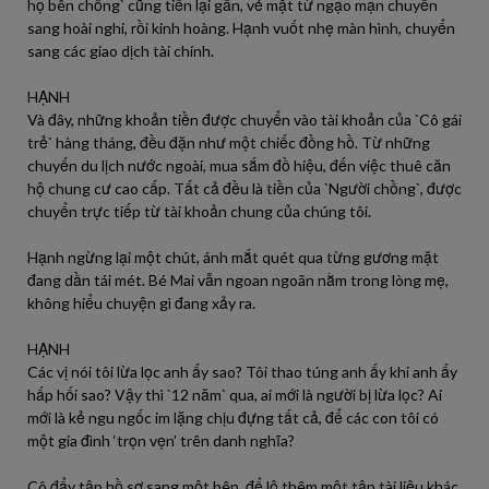
họ bên chồng` cũng tiến lại gần, vẻ mặt từ ngạo mạn chuyển
sang hoài nghi, rồi kinh hoàng. Hạnh vuốt nhẹ màn hình, chuyển
sang các giao dịch tài chính.
HẠNH
Và đây, những khoản tiền được chuyển vào tài khoản của `Cô gái
trẻ` hàng tháng, đều đặn như một chiếc đồng hồ. Từ những
chuyến du lịch nước ngoài, mua sắm đồ hiệu, đến việc thuê căn
hộ chung cư cao cấp. Tất cả đều là tiền của `Người chồng`, được
chuyển trực tiếp từ tài khoản chung của chúng tôi.
Hạnh ngừng lại một chút, ánh mắt quét qua từng gương mặt
đang dần tái mét. Bé Mai vẫn ngoan ngoãn nằm trong lòng mẹ,
không hiểu chuyện gì đang xảy ra.
HẠNH
Các vị nói tôi lừa lọc anh ấy sao? Tôi thao túng anh ấy khi anh ấy
hấp hối sao? Vậy thì `12 năm` qua, ai mới là người bị lừa lọc? Ai
mới là kẻ ngu ngốc im lặng chịu đựng tất cả, để các con tôi có
một gia đình ‘trọn vẹn’ trên danh nghĩa?
Cô đẩy tập hồ sơ sang một bên, để lộ thêm một tập tài liệu khác.