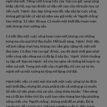
ngôi nhà mới. Tiếng cười trong trẻo của `Hai con gái` vang vọng
khắp căn hộ, xua tan đi bất cứ dấu vết nào của nỗi buồn hay sự
tiếc nuối. `Hạnh` dọn dẹp từng món đồ, sắp xếp lại cuộc sống,
không giữ lại bất cứ vật kỷ niệm nào gợi nhắc về `Người chồng`
hay những `12 năm` đã qua. Cô muốn một khởi đầu hoàn toàn
mới, không chút vương vấn.
Cô bắt đầu một cuộc sống hoàn toàn mới, không còn những
bóng ma của quá khứ đau buồn. Mỗi buổi sáng, `Hạnh` thức dậy
với ánh nắng chan hòa, không còn cảm giác nặng nề, mệt mỏi
đeo bám. Cô đưa `Hai con gái` đi học, sau đó dành thời gian phát
triển công việc riêng mà cô đã ấp ủ bấy lâu. `Hạnh` thỉnh thoảng
tụ tập với `Bạn bè Hạnh`, kể cho họ nghe về những kế hoạch và
niềm vui mới. Trong ánh mắt của cô giờ đây chỉ còn sự tự tin,
mạnh mẽ và một tương lai rộng mở đang chờ đợi.
Hạnh biết, việc có một mái nhà mới, một cuộc sống tự do đã là
một khởi đầu, nhưng đó chưa phải là tất cả những gì cô muốn.
Số tiền từ việc phân chia tài sản, cộng thêm khoản `Tiền riêng`
mà cô đã âm thầm tích lũy suốt bao năm tháng làm hậu phương
vững chắc cho `Người chồng`, không phải để an phận. Đó là
nguồn lực để cô bứt phá. Với kinh nghiệm quản lý, điều hành