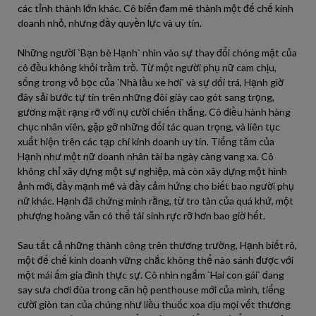
các tỉnh thành lớn khác. Cô biến đam mê thành một đế chế kinh
doanh nhỏ, nhưng đầy quyền lực và uy tín.
Những người `Bạn bè Hạnh` nhìn vào sự thay đổi chóng mặt của
cô đều không khỏi trầm trồ. Từ một người phụ nữ cam chịu,
sống trong vỏ bọc của `Nhà lầu xe hơi` và sự dối trá, Hạnh giờ
đây sải bước tự tin trên những đôi giày cao gót sang trọng,
gương mặt rạng rỡ với nụ cười chiến thắng. Cô điều hành hàng
chục nhân viên, gặp gỡ những đối tác quan trọng, và liên tục
xuất hiện trên các tạp chí kinh doanh uy tín. Tiếng tăm của
Hạnh như một nữ doanh nhân tài ba ngày càng vang xa. Cô
không chỉ xây dựng một sự nghiệp, mà còn xây dựng một hình
ảnh mới, đầy mạnh mẽ và đầy cảm hứng cho biết bao người phụ
nữ khác. Hạnh đã chứng minh rằng, từ tro tàn của quá khứ, một
phượng hoàng vẫn có thể tái sinh rực rỡ hơn bao giờ hết.
Sau tất cả những thành công trên thương trường, Hạnh biết rõ,
một đế chế kinh doanh vững chắc không thể nào sánh được với
một mái ấm gia đình thực sự. Cô nhìn ngắm `Hai con gái` đang
say sưa chơi đùa trong căn hộ penthouse mới của mình, tiếng
cười giòn tan của chúng như liều thuốc xoa dịu mọi vết thương