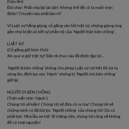
(Gào lên)
Đòi chia! Phải chia lại tài sản! Không thể để cô ta nuốt trọn
được! Chuyện này phải làm rõ!
Vị Luật sư hắng giọng, cố gắng vãn hồi trật tự, nhưng giọng ông
gần như bị lấn át bởi sự phẫn nộ của `Người thân bên chồng`.
LUẬT SƯ
(Cố gắng giữ bình tĩnh)
Xin quý vị giữ trật tự! Bản di chúc này đã được lập từ…
`Người dì bên chồng` không cho phép Luật sư nói hết lời, bà ta
xông lên, định lao vào `Hạnh` nhưng bị `Người chú bên chồng`
giữ lại.
NGƯỜI DÌ BÊN CHỒNG
(Trợn mắt nhìn `Hạnh`)
Chúng tôi sẽ kiện! Chúng tôi sẽ đưa cô ra tòa! Chúng tôi sẽ
chứng minh cô đã lừa lọc `Người chồng` của chúng tôi! Dù có
phải bán `Nhà lầu xe hơi` đi chăng nữa, chúng tôi cũng sẽ không
để cô toại nguyện!