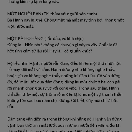
chứng kiến sự lạnh lùng này.
MỘT NGƯỜI BẠN (Thì thầm với người bên cạnh)
Bà Hạnh này lạ ghê. Chồng mất mà mặt mày tỉnh bơ. Không một
giọt nước mắt.
MỘT BÀ HỌ HÀNG (Lắc đầu, vẻ khó chịu)
Đúng là… Nhìn như không có chuyện gì xảy ra vậy. Chắc là đã
hết tình cảm từ lâu rồi. Hay là… có gì uẩn khúc?
Họ liếc nhìn Hạnh, người vẫn đang điều khiển mọi thứ như một
cỗ máy, đôi mắt vô cảm. Hạnh dường như không nghe thấy,
hoặc giả vờ không nghe thấy những lời đàm tiếu. Cô vẫn đứng
đó, đôi mắt lướt qua đám đông, dừng lại một chút ở hai con gái
rồi nhanh chóng quay về với công việc. Trong sâu thẳm, Hạnh
chỉ cảm thấy một sự trống rỗng đến lạ lùng, một sự thanh thản
không tên sau bao năm chịu đựng. Cô biết, đây mới chỉ là bắt
đầu.
Đám tang vẫn diễn ra trong không khí nặng nề. Hạnh vẫn đứng
cạnh bàn thờ, ánh mắt lướt qua những người đến viếng, đôi khi
dừng lại ở hai con gái đang ngơ ngác. Giữa những lời xì xào bàn