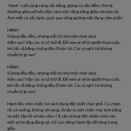
`Hạnh` cuối cùng cũng cất tiếng, giọng cô vẫn điềm tĩnh lạ
thường giữa mớ hỗn độn, như một tảng băng giữa cơn bão tố.
Ánh mắt cô sắc lạnh, quét qua từng gương mặt đang căm phẫn.
HẠNH
(Giọng đều đều, nhưng mỗi từ như một nhát dao)
Kiện sao? Vậy các vị cứ thử đi. Để xem ai sẽ là người thua cuộc,
khi tất cả bằng chứng đều ở bên tôi. Các vị nghĩ tôi không
chuẩn bị gì sao?
HẠNH
(Giọng đều đều, nhưng mỗi từ như một nhát dao)
Kiện sao? Vậy các vị cứ thử đi. Để xem ai sẽ là người thua cuộc,
khi tất cả bằng chứng đều ở bên tôi. Các vị nghĩ tôi không
chuẩn bị gì sao?
Hạnh liếc nhìn chiếc túi xách đang đặt dưới chân ghế. Cô chậm
rãi cúi xuống, không vội vàng, rồi lấy ra một chiếc máy tính bảng
và một tập hồ sơ dày cộm. Cả căn phòng đột nhiên chìm vào
một sự im lặng đáng sợ, chỉ còn tiếng Hạnh lật dở từng trang
giấy.