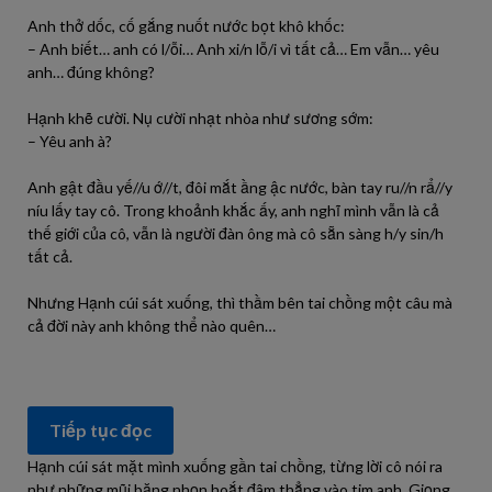
Anh thở dốc, cố gắng nuốt nước bọt khô khốc:
– Anh biết… anh có l/ỗi… Anh xi/n lỗ/i vì tất cả… Em vẫn… yêu
anh… đúng không?
Hạnh khẽ cười. Nụ cười nhạt nhòa như sương sớm:
– Yêu anh à?
Anh gật đầu yế//u ớ//t, đôi mắt ầng ậc nước, bàn tay ru//n rẩ//y
níu lấy tay cô. Trong khoảnh khắc ấy, anh nghĩ mình vẫn là cả
thế giới của cô, vẫn là người đàn ông mà cô sẵn sàng h/y sin/h
tất cả.
Nhưng Hạnh cúi sát xuống, thì thầm bên tai chồng một câu mà
cả đời này anh không thể nào quên…
Tiếp tục đọc
Hạnh cúi sát mặt mình xuống gần tai chồng, từng lời cô nói ra
như những mũi băng nhọn hoắt đâm thẳng vào tim anh. Giọng