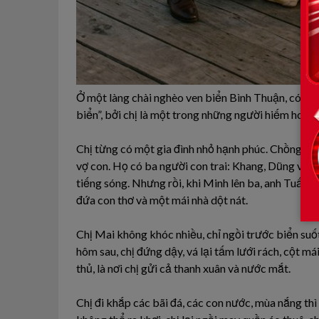
Ở một làng chài nghèo ven biển Bình Thuận, có một
biển”, bởi chị là một trong những người hiếm hoi có
Chị từng có một gia đình nhỏ hạnh phúc. Chồng chị –
vợ con. Họ có ba người con trai: Khang, Dũng và 
tiếng sóng. Nhưng rồi, khi Minh lên ba, anh Tuấn bỏ
đứa con thơ và một mái nhà dột nát.
Chị Mai không khóc nhiều, chỉ ngồi trước biển suố
hôm sau, chị đứng dậy, vá lại tấm lưới rách, cột mái
thủ, là nơi chị gửi cả thanh xuân và nước mắt.
Chị đi khắp các bãi đá, các con nước, mùa nắng th