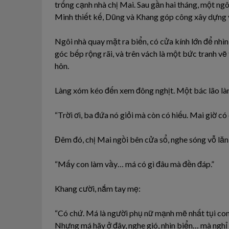
trống cạnh nhà chị Mai. Sau gần hai tháng, một ng
Minh thiết kế, Dũng và Khang góp công xây dựng v
Ngôi nhà quay mặt ra biển, có cửa kính lớn để nhìn
góc bếp rộng rãi, và trên vách là một bức tranh vẽ
hôn.
Làng xóm kéo đến xem đông nghịt. Một bác lão là
“Trời ơi, ba đứa nó giỏi mà còn có hiếu. Mai giờ c
Đêm đó, chị Mai ngồi bên cửa sổ, nghe sóng vỗ lăn 
“Mấy con làm vầy… má có gì đâu mà đền đáp.”
Khang cười, nắm tay mẹ:
“Có chứ. Má là người phụ nữ mạnh mẽ nhất tụi con
Nhưng má hãy ở đây, nghe gió, nhìn biển… mà nghỉ 