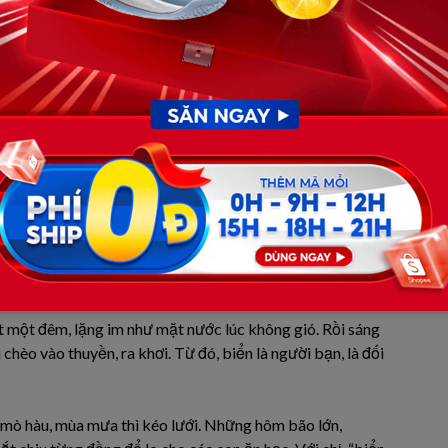
 người phụ nữ tên Mai. Người ta gọi chị là “chị Mai của
 thể chèo thuyền một mình ra khơi từ lúc còn rất trẻ.
 anh Tuấn – là tay lưới giỏi trong vùng, yêu biển và yêu
Minh. Những tưởng cuộc đời cứ thế trôi qua êm đềm trong
 đi theo một cô gái trẻ làm du lịch, bỏ lại chị Mai với ba
t một đêm, lặng im như mặt nước lúc không gió. Rồi sáng
 chèo vào thuyền, ra khơi. Từ đó, biển là người bạn, là đối
ì mò hàu, mùa mưa thì kéo lưới. Những hôm bão lớn,