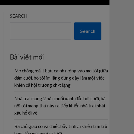
SEARCH
Search
Bài viết mới
Mẹ chồng h:ấ-t b;át ca;nh n:óng vào mẹ tôi giữa
đám cưới, bố tôi im lặng đứng dậy làm một việc
khiến cả hội trường ch-t lặng
Nhà trai mang 2 nải chuối xanh đến hỏi cưới, bà
nội tôi mang thứ này ra tiếp khiến nhà trai phải
xấu hổ đi về
Bà chủ giàu có và chiếc bẫy tình ái khiến trai trẻ
hám tiền mê muội sa lưới