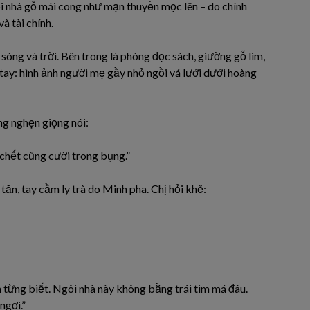
ôi nhà gỗ mái cong như mạn thuyền mọc lên – do chính
à tài chính.
 sóng và trời. Bên trong là phòng đọc sách, giường gỗ lim,
 tay: hình ảnh người mẹ gầy nhỏ ngồi vá lưới dưới hoàng
ng nghẹn giọng nói:
ó chết cũng cười trong bụng.”
tăn, tay cầm ly trà do Minh pha. Chị hỏi khẽ:
 từng biết. Ngôi nhà này không bằng trái tim má đâu.
ngơi.”