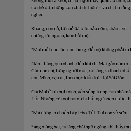
không thể ra khơi, chị lại ngồi may quần áo thuê, c
có thể dữ, nhưng con chữ thì hiền” – và chị tin rằn
nghèo.
Khang, con cả, từ nhỏ đã biết nấu cơm, chăm em. Dũ
nhưng rất ngoan, luôn hỏi mẹ:
“Mai mốt con lớn, con làm gì để mẹ không phải ra 
Năm tháng qua nhanh, đến khi chị Mai gần năm mươ
Các con chị, từng người một, rời làng ra thành phố
còn Minh, cậu út, theo học kiến trúc tại Sài Gòn.
Chị Mai ở lại một mình, vẫn sống trong căn nhà mái
Tết. Nhưng có một năm, chị bất ngờ nhận được thư
“Má đừng lo chuẩn bị gì cho Tết. Tụi con về sớm… 
Sáng mùng hai, cả làng chài ngỡ ngàng khi thấy một