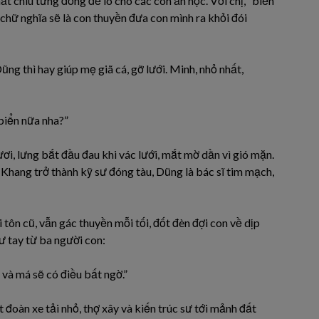
hắt chiu từng đồng để lo cho các con ăn học. Với chị, “biển
g chữ nghĩa sẽ là con thuyền đưa con mình ra khỏi đói
ng thì hay giúp mẹ giã cá, gỡ lưới. Minh, nhỏ nhất,
biển nữa nha?”
i, lưng bắt đầu đau khi vác lưới, mắt mờ dần vì gió mặn.
: Khang trở thành kỹ sư đóng tàu, Dũng là bác sĩ tim mạch,
 tôn cũ, vẫn gác thuyền mỗi tối, đốt đèn đợi con về dịp
 tay từ ba người con:
và má sẽ có điều bất ngờ.”
 đoàn xe tải nhỏ, thợ xây và kiến trúc sư tới mảnh đất