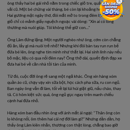
ông thấy hai bé gái nhỏ nằm trong chiếc giỏ tre, quấn tạm manh
vải cũ. Một bé chừng vài tháng, bé còn lại khoảng hơn một tuổi.
Hai gương mặt ngây thơ, đôi mắt mở to trong đêm lạnh lẽo. Trên
giỏ chỉ có mảnh giấy nguệch ngoạc vài dòng: “Xin ai có lòng
thương mà nuôi giúp. Tôi không thể giữ con…”
Ông Lâm đứng lặng. Một người nghèo như ông, cơm còn chẳng
đủ ăn, lấy gì mà nuôi trẻ nhỏ? Nhưng khi đôi bàn tay run run bế
đứa bé lên, ông nghe tim mình như thắt lại. Hai sinh linh này nếu
bỏ mặc, liệu có qua nổi đêm nay? Ông thở dài, quyết định đạp xe
đưa hai bé về căn nhà tồi tàn của mình.
Từ đó, cuộc đời ông rẽ sang một ngả khác. Ông xin hàng xóm
quần áo cũ, chạy vạy xin sữa bột, học cách pha sữa, ru con ngủ.
Ban ngày ông vẫn đi làm, tối về lại lúi húi giặt giũ, nấu cháo, thay
tã. Có hôm kiệt sức quá, ông ngủ gục ngay trên manh chiếu
cạnh hai đứa nhỏ.
Hàng xóm ban đầu nhìn ông với ánh mắt ái ngại: “Thân ông còn
lo không nổi, ôm thêm hai cái nợ đời làm gì?” Nhưng dần dần, họ
thấy ông Lâm kiên nhẫn, thương con thật lòng, chẳng bao giờ