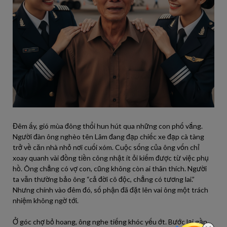
Đêm ấy, gió mùa đông thổi hun hút qua những con phố vắng.
Người đàn ông nghèo tên Lâm đang đạp chiếc xe đạp cà tàng
trở về căn nhà nhỏ nơi cuối xóm. Cuộc sống của ông vốn chỉ
xoay quanh vài đồng tiền công nhật ít ỏi kiếm được từ việc phụ
hồ. Ông chẳng có vợ con, cũng không còn ai thân thích. Người
ta vẫn thường bảo ông “cả đời cô độc, chẳng có tương lai.”
Nhưng chính vào đêm đó, số phận đã đặt lên vai ông một trách
nhiệm không ngờ tới.
Ở góc chợ bỏ hoang, ông nghe tiếng khóc yếu ớt. Bước lại gần,