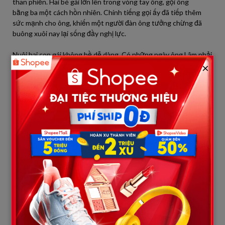
than phiền. Hai bé gái lớn lên trong vòng tay ông, gọi ông
bằng ba một cách hồn nhiên. Chính tiếng gọi ấy đã tiếp thêm
sức mạnh cho ông, khiến một người đàn ông tưởng chừng đã
buông xuôi nay lại sống đầy nghị lực.
Nuôi hai con gái không hề dễ dàng. Có những ngày ông Lâm phải
×
làm việc gấp đôi gấp ba, từ phụ hồ đến bốc vác thuê. Bữa cơm
trong nhà chỉ có rau luộc với ít cá khô, nhưng ông luôn nhường
phần ngon nhất cho con. Những chiếc áo vá chằng vá đụp của
hai bé lại trở thành “tài sản quý” ông giữ gìn cẩn thận.
Cô chị tên An, tính tình chín chắn, thường giúp ba trông em. Cô
em tên Bình thì lanh lợi, hay cười, dù thiếu thốn vẫn luôn vô tư.
Hằng đêm, ông Lâm kể cho hai con nghe chuyện cổ tích, dạy
chúng biết sống thật thà, biết thương người nghèo khó hơn
mình.
Nhưng đời không chỉ có ấm áp. Có lần An bị bạn học chọc ghẹo:
“Mày không có mẹ, lại có ba nghèo xác, chắc rồi cũng chẳng học
cao được đâu.” Con bé chạy về khóc. Ông Lâm ôm con vào lòng,
chỉ nói một câu:
— “Con cứ tin ba. Nghèo thì nghèo, nhưng mình không để số