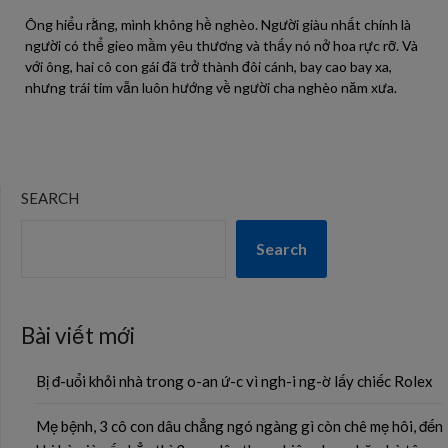
Ông hiểu rằng, mình không hề nghèo. Người giàu nhất chính là
người có thể gieo mầm yêu thương và thấy nó nở hoa rực rỡ. Và
với ông, hai cô con gái đã trở thành đôi cánh, bay cao bay xa,
nhưng trái tim vẫn luôn hướng về người cha nghèo năm xưa.
SEARCH
Search
Bài viết mới
Bị đ-uổi khỏi nhà trong o-an ứ-c vì ngh-i ng-ờ lấy chiếc Rolex
Mẹ bệnh, 3 cô con dâu chẳng ngó ngàng gì còn chê mẹ hôi, đến