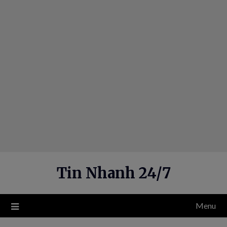
Skip
to
content
Tin Nhanh 24/7
Menu