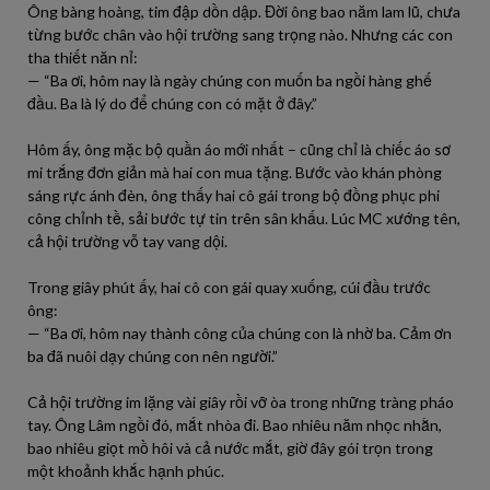
Ông bàng hoàng, tim đập dồn dập. Đời ông bao năm lam lũ, chưa
từng bước chân vào hội trường sang trọng nào. Nhưng các con
tha thiết năn nỉ:
— “Ba ơi, hôm nay là ngày chúng con muốn ba ngồi hàng ghế
đầu. Ba là lý do để chúng con có mặt ở đây.”
Hôm ấy, ông mặc bộ quần áo mới nhất – cũng chỉ là chiếc áo sơ
mi trắng đơn giản mà hai con mua tặng. Bước vào khán phòng
sáng rực ánh đèn, ông thấy hai cô gái trong bộ đồng phục phi
công chỉnh tề, sải bước tự tin trên sân khấu. Lúc MC xướng tên,
cả hội trường vỗ tay vang dội.
Trong giây phút ấy, hai cô con gái quay xuống, cúi đầu trước
ông:
— “Ba ơi, hôm nay thành công của chúng con là nhờ ba. Cảm ơn
ba đã nuôi dạy chúng con nên người.”
Cả hội trường im lặng vài giây rồi vỡ òa trong những tràng pháo
tay. Ông Lâm ngồi đó, mắt nhòa đi. Bao nhiêu năm nhọc nhằn,
bao nhiêu giọt mồ hôi và cả nước mắt, giờ đây gói trọn trong
một khoảnh khắc hạnh phúc.