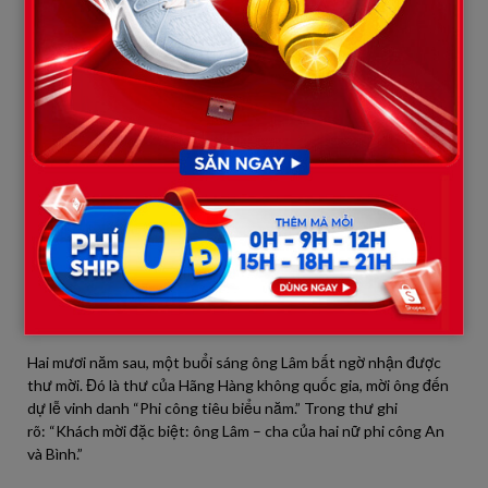
phận quyết định giấc mơ của mình.”
Từ đó, hai chị em càng học giỏi, chăm chỉ hơn. Ông Lâm dù cực
nhọc nhưng vẫn cố dành dụm từng đồng để cho con học hành.
Ông hay ngồi ngoài sân nhìn ánh đèn bàn học hắt ra từ cửa sổ,
lòng vừa tự hào vừa lo lắng: “Không biết sau này tụi nhỏ có đi xa
hơn ba không?”
Năm tháng trôi qua, hai cô gái lần lượt đậu đại học. Điều bất ngờ
là cả hai cùng thi vào Học viện Hàng không, với ước mơ trở thành
phi công. Ngày nhận giấy báo trúng tuyển, ông Lâm ngồi lặng
hồi lâu, rồi cười mà nước mắt rơi lã chã. Ông nghèo, chẳng có của
cải, nhưng hai con gái chính là “gia tài” vô giá mà ông đã nuôi
dưỡng bằng tất cả tình thương.
Hai mươi năm sau, một buổi sáng ông Lâm bất ngờ nhận được
thư mời. Đó là thư của Hãng Hàng không quốc gia, mời ông đến
dự lễ vinh danh “Phi công tiêu biểu năm.” Trong thư ghi
rõ: “Khách mời đặc biệt: ông Lâm – cha của hai nữ phi công An
và Bình.”