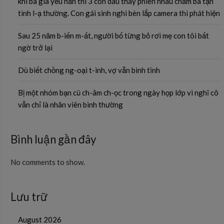
khi bà già yếu hẳn thì 3 con dâu thay phiên nhau chăm bà tận
tình l-ạ thường. Con gái sinh nghi bèn lắp camera thì phát hiện
Sau 25 năm b-iến m-ất, người bố từng bỏ rơi mẹ con tôi bất
ngờ trở lại
Dù biết chồng ng-oại t-ình, vợ vẫn bình tĩnh
Bị một nhóm bạn cũ ch-âm ch-ọc trong ngày họp lớp vì nghĩ cô
vẫn chỉ là nhân viên bình thường
Bình luận gần đây
No comments to show.
Lưu trữ
August 2026