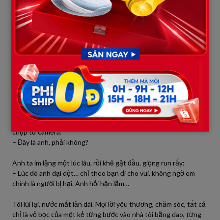
vào Đốm, khiến nó gãy chân. Hắn gầm lên:
– Con chó này mà sống, tao xử nó luôn!
Hình ảnh năm xưa mờ nhòe, nhưng khi tôi phóng to khung hình
– vết sẹo nhỏ dưới cằm của gã trộm hiện rõ. Tim tôi như ngừng
đập. Vết sẹo đó… chính là của Dũng.
Tôi run rẩy, không tin nổi. Tôi thử hỏi anh ta vào sáng hôm sau,
cố giữ giọng bình thường:
– Anh có bao giờ… từng vào nhà người khác trộm cắp không?
Dũng cứng đờ, mắt tránh sang hướng khác. Tôi chìa bức ảnh
chụp từ camera:
– Đây là anh, phải không?
Anh ta im lặng một lúc lâu, rồi khẽ gật đầu, giọng run rẩy:
– Lúc đó anh dại dột… chỉ theo bạn đi cho vui, không ngờ em
chính là người bị hại. Anh hối hận lắm…
Tôi lùi lại, nước mắt lăn dài. Mọi lời yêu thương, chăm sóc, tất cả
chỉ là vỏ bọc của một kẻ từng bước vào nhà tôi bằng dao, từng