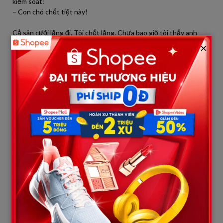
kiểm soát:
– Con chó chết tiệt này!
Cả sân cưới lặng đi. Tôi chết lặng. Chưa bao giờ tôi thấy anh
như thế. Dũng vội cười gượng:
×
– Xin lỗi, anh sợ chó thôi… chắc nó thấy người lạ.
Tôi gật đầu, cố gắng giữ không khí, nhưng trong lòng chợt dấy
lên một nỗi bất an khó tả. Đốm vốn hiền, chưa từng cắn ai, sao
hôm nay lại nổi điên như vậy?
Buổi lễ kết thúc, tôi đưa Đốm ra sau nhà, nó vẫn nằm gầm gừ,
mắt dõi về phía Dũng đang nói chuyện với người lớn. Khi tôi lại
gần, nó rên khe khẽ, rồi quay đi, như muốn nói: “Cẩn thận!”
Đêm đó, tôi không ngủ được. Nỗi nghi ngờ cứ lớn dần. Tôi bật
máy tính, mở lại camera an ninh cũ mà tôi vẫn lưu – một phần ký
ức tôi cố quên: vụ trộm cách đây hai năm.
Hôm đó, giữa đêm khuya, ba tên lạ mặt đột nhập vào nhà tôi.
Chúng bị Đốm phát hiện và sủa dữ dội. Tôi còn nhớ rõ ánh đèn
pin quét qua, rồi một gã đàn ông trong áo mưa đen đã đạp mạnh