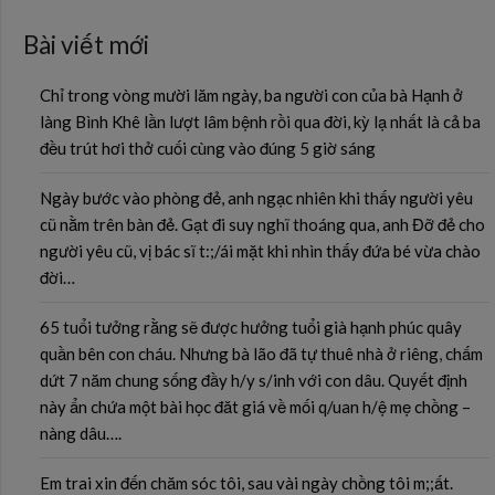
Bài viết mới
Chỉ trong vòng mười lăm ngày, ba người con của bà Hạnh ở
làng Bình Khê lần lượt lâm bệnh rồi qua đời, kỳ lạ nhất là cả ba
đều trút hơi thở cuối cùng vào đúng 5 giờ sáng
Ngày bước vào phòng đẻ, anh ngạc nhiên khi thấy người yêu
cũ nằm trên bàn đẻ. Gạt đi suy nghĩ thoáng qua, anh Đỡ đẻ cho
người yêu cũ, vị bác sĩ t:;/ái mặt khi nhìn thấy đứa bé vừa chào
đời…
65 tuổi tưởng rằng sẽ được hưởng tuổi già hạnh phúc quây
quần bên con cháu. Nhưng bà lão đã tự thuê nhà ở riêng, chấm
dứt 7 năm chung sống đầy h/y s/inh với con dâu. Quyết định
này ẩn chứa một bài học đăt giá về mối q/uan h/ệ mẹ chồng –
nàng dâu….
Em trai xin đến chăm sóc tôi, sau vài ngày chồng tôi m;;ất.