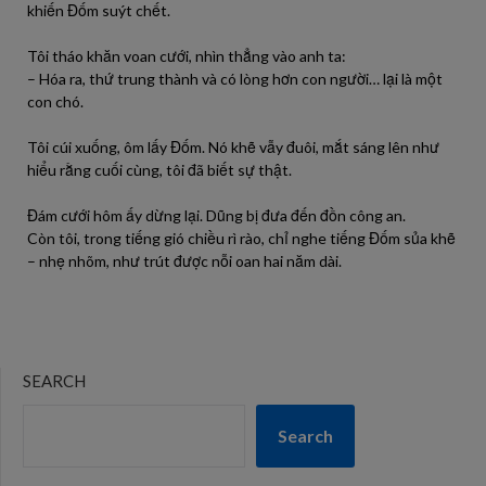
khiến Đốm suýt chết.
Tôi tháo khăn voan cưới, nhìn thẳng vào anh ta:
– Hóa ra, thứ trung thành và có lòng hơn con người… lại là một
con chó.
Tôi cúi xuống, ôm lấy Đốm. Nó khẽ vẫy đuôi, mắt sáng lên như
hiểu rằng cuối cùng, tôi đã biết sự thật.
Đám cưới hôm ấy dừng lại. Dũng bị đưa đến đồn công an.
Còn tôi, trong tiếng gió chiều rì rào, chỉ nghe tiếng Đốm sủa khẽ
– nhẹ nhõm, như trút được nỗi oan hai năm dài.
SEARCH
Search