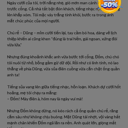
Ngày cưới của tôi, trời nắng nhẹ, gió mơn man cánh hoa giấy
trước cổng. Cả nhà tất bật đón khách, tiếng nhạc rộn ràng vang
lên khắp xóm. Tôi mặc váy trắng tinh khôi, bước ra trong ánh
mắt chúc phúc của mọi người.
Chú rể – Dũng – mỉm cười tiến lại, tay cầm bó hoa, dáng vẻ lịch
thiệp khiến ai cũng khen “đúng là trai hiền, gái ngoan, xứng đôi
vừa lứa.”
Nhưng đúng khoảnh khắc anh vừa bước tới cổng, Đốm, chú chó
tôi nuôi từ nhỏ, bỗng gầm gừ dữ dội. Rồi như có linh tính, nó lao
thẳng về phía Dũng, vừa sủa điên cuồng vừa cắn chặt ống quần
anh ta!
Tiếng sủa vang lên giữa tiếng nhạc, hỗn loạn. Khách dự cưới hốt
hoảng, mẹ tôi chạy ra mắng:
– Đốm! Mày điên à, hôm nay là ngày vui mà!
Nhưng Đốm không dừng, nó kéo rách cả ống quần chú rể, răng
cắm sâu như không chịu buông. Mặt Dũng tái nhợt, vội vàng hất
mạnh chân khiến Đốm ngã lăn ra nền. Anh quát lớn, giọng mất