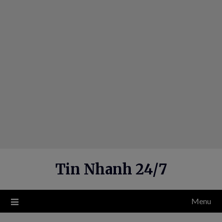
Skip
to
content
Tin Nhanh 24/7
Menu