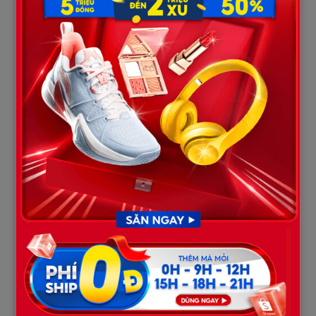
Tang lễ được tổ chức giản dị nhưng đủ đầy. Tôi lo từ bộ áo l;iệm,
hoa trắng đến người tụng kinh. Anh cả chỉ đến đọc điếu văn,
chụp vài tấm ảnh rồi về. Hôm h;ạ h;uyệt, anh còn nói nhỏ: “Em
giữ sổ tiết kiệm ấy đi, anh không giành.”
Tôi cười gượng, “Ai mà giành cái đó.”
Ba ngày sau đám tang, tôi mặc bộ đồ lam giản dị, ôm quyển sổ
tiết kiệm cũ kỹ đến ngân hàng – chi nhánh nơi mẹ đã mở tài
khoản. Tôi chỉ định rút hết tiền để thắp hương mẹ tròn 49 ngày,
coi như khép lại một giai đoạn đau buồn.
Nhân viên tiếp tân nhìn tôi, rồi lịch sự đưa vào phòng riêng. Tôi
ngạc nhiên: “Ủa, em chỉ muốn rút tiền thôi mà?”…
Nhân viên ngân hàng mỉm cười chuyên nghiệp: “Dạ, vì tài khoản
này thuộc diện khách hàng ưu tiên đặc biệt nên chúng em xin
phép mời chị vào phòng VIP để thực hiện thủ tục cho bảo mật
ạ.”
Tôi và chồng nhìn nhau đầy hoang mang. Cầm quyển sổ tiết