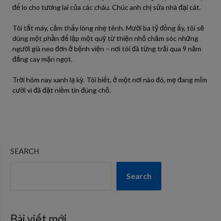
để lo cho tương lai của các cháu. Chúc anh chị sửa nhà đại cát.
Tôi tắt máy, cảm thấy lòng nhẹ tênh. Mười ba tỷ đồng ấy, tôi sẽ
dùng một phần để lập một quỹ từ thiện nhỏ chăm sóc những
người già neo đơn ở bệnh viện – nơi tôi đã từng trải qua 9 năm
đắng cay mặn ngọt.
Trời hôm nay xanh lạ kỳ. Tôi biết, ở một nơi nào đó, mẹ đang mỉm
cười vì đã đặt niềm tin đúng chỗ.
SEARCH
Search
Bài viết mới