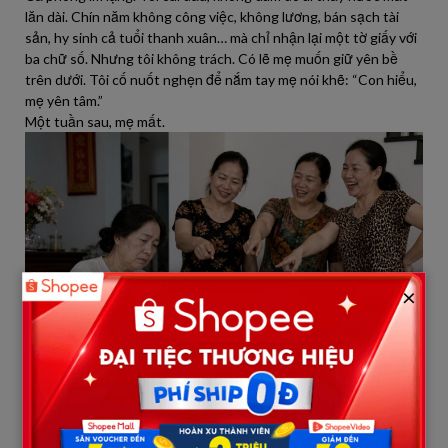
lăn dài. Chín năm không công việc, không lương, bán sạch tài
sản, hy sinh cả tuổi thanh xuân… mà chỉ nhận lại một tờ giấy với
ba chữ số. Nhưng tôi không trách. Có lẽ mẹ muốn giữ yên bề
trên dưới. Tôi cố nuốt nghẹn để nắm tay mẹ nói khẽ: “Con hiểu,
mẹ yên tâm.”
Một tuần sau, mẹ mất.
×