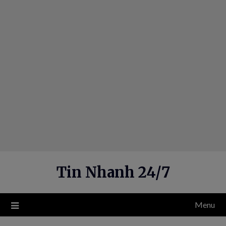
Skip
to
content
Tin Nhanh 24/7
Menu