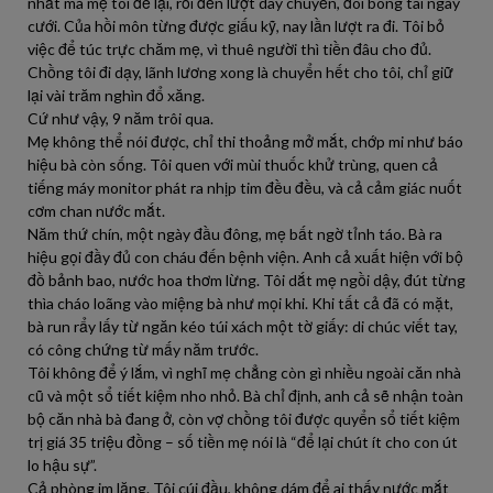
nhất mà mẹ tôi để lại, rồi đến lượt dây chuyền, đôi bông tai ngày
cưới. Của hồi môn từng được giấu kỹ, nay lần lượt ra đi. Tôi bỏ
việc để túc trực chăm mẹ, vì thuê người thì tiền đâu cho đủ.
Chồng tôi đi dạy, lãnh lương xong là chuyển hết cho tôi, chỉ giữ
lại vài trăm nghìn đổ xăng.
Cứ như vậy, 9 năm trôi qua.
Mẹ không thể nói được, chỉ thi thoảng mở mắt, chớp mi như báo
hiệu bà còn sống. Tôi quen với mùi thuốc khử trùng, quen cả
tiếng máy monitor phát ra nhịp tim đều đều, và cả cảm giác nuốt
cơm chan nước mắt.
Năm thứ chín, một ngày đầu đông, mẹ bất ngờ tỉnh táo. Bà ra
hiệu gọi đầy đủ con cháu đến bệnh viện. Anh cả xuất hiện với bộ
đồ bảnh bao, nước hoa thơm lừng. Tôi dắt mẹ ngồi dậy, đút từng
thìa cháo loãng vào miệng bà như mọi khi. Khi tất cả đã có mặt,
bà run rẩy lấy từ ngăn kéo túi xách một tờ giấy: di chúc viết tay,
có công chứng từ mấy năm trước.
Tôi không để ý lắm, vì nghĩ mẹ chẳng còn gì nhiều ngoài căn nhà
cũ và một sổ tiết kiệm nho nhỏ. Bà chỉ định, anh cả sẽ nhận toàn
bộ căn nhà bà đang ở, còn vợ chồng tôi được quyển sổ tiết kiệm
trị giá 35 triệu đồng – số tiền mẹ nói là “để lại chút ít cho con út
lo hậu sự”.
Cả phòng im lặng. Tôi cúi đầu, không dám để ai thấy nước mắt