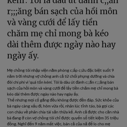
kém’. Tôi là dâu út đành c;;ắn
r;;;ăng bán sạch của hồi môn
và vàng cưới để lấy tiền
chăm mẹ chỉ mong bà kéo
dài thêm được ngày nào hay
ngày ấy.
Mẹ chồng tôi nhập viện nằm phòng c;ấp c;ứu đặc biệt suốt 9
năm trời nhưng vợ chồng anh cả từ chối phụng dưỡng và chia
đôi chi phí vì ‘quá tốn kém’. Tôi là dâu út đành c;;ắn r;;;ăng bán
sạch của hồi môn và vàng cưới để lấy tiền chăm mẹ chỉ mong bà
kéo dài thêm được ngày nào hay ngày ấy.
Thế nhưng mọi cố gắng đều không được đền đáp. Sức khỏe của
bà ngày càng xấu đi, hôm vừa rồi, nhân lúc tỉnh táo, bà gọi các
con cháu về phân chia tài sản thừa kế. Anh cả được cho căn nhà
bà đang ở còn vợ chồng tôi chỉ được quyển sổ tiết kiệm 35 triệu
đồng. Nghĩ đến 9 năm mất việc, bán cả của nả để lo cho mẹ