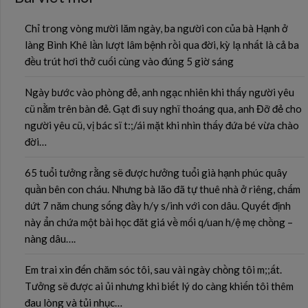
Chỉ trong vòng mười lăm ngày, ba người con của bà Hạnh ở
làng Bình Khê lần lượt lâm bệnh rồi qua đời, kỳ lạ nhất là cả ba
đều trút hơi thở cuối cùng vào đúng 5 giờ sáng
Ngày bước vào phòng đẻ, anh ngạc nhiên khi thấy người yêu
cũ nằm trên bàn đẻ. Gạt đi suy nghĩ thoáng qua, anh Đỡ đẻ cho
người yêu cũ, vị bác sĩ t:;/ái mặt khi nhìn thấy đứa bé vừa chào
đời…
65 tuổi tưởng rằng sẽ được hưởng tuổi già hạnh phúc quây
quần bên con cháu. Nhưng bà lão đã tự thuê nhà ở riêng, chấm
dứt 7 năm chung sống đầy h/y s/inh với con dâu. Quyết định
này ẩn chứa một bài học đăt giá về mối q/uan h/ệ mẹ chồng –
nàng dâu….
Em trai xin đến chăm sóc tôi, sau vài ngày chồng tôi m;;ất.
Tưởng sẽ được ai ủi nhưng khi biết lý do càng khiến tôi thêm
đau lòng và tủi nhục…