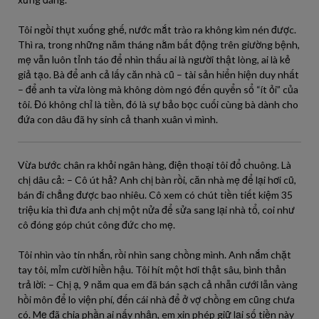
Tôi ngồi thụt xuống ghế, nước mắt trào ra không kìm nén được.
Thì ra, trong những năm tháng nằm bất động trên giường bệnh,
mẹ vẫn luôn tỉnh táo để nhìn thấu ai là người thật lòng, ai là kẻ
giả tạo. Bà để anh cả lấy căn nhà cũ – tài sản hiển hiện duy nhất
– để anh ta vừa lòng mà không dòm ngó đến quyển sổ “ít ỏi” của
tôi. Đó không chỉ là tiền, đó là sự bảo bọc cuối cùng bà dành cho
đứa con dâu đã hy sinh cả thanh xuân vì mình.
Vừa bước chân ra khỏi ngân hàng, điện thoại tôi đổ chuông. Là
chị dâu cả: – Cô út hả? Anh chị bàn rồi, căn nhà mẹ để lại hơi cũ,
bán đi chẳng được bao nhiêu. Cô xem có chút tiền tiết kiệm 35
triệu kia thì đưa anh chị một nửa để sửa sang lại nhà tổ, coi như
cô đóng góp chút công đức cho mẹ.
Tôi nhìn vào tin nhắn, rồi nhìn sang chồng mình. Anh nắm chặt
tay tôi, mỉm cười hiền hậu. Tôi hít một hơi thật sâu, bình thản
trả lời: – Chị ạ, 9 năm qua em đã bán sạch cả nhẫn cưới lẫn vàng
hồi môn để lo viện phí, đến cái nhà để ở vợ chồng em cũng chưa
có. Mẹ đã chia phần ai nấy nhận, em xin phép giữ lại số tiền này