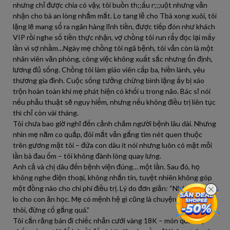
nhưng chỉ được chia có vậy, tôi buồn th;;ấu r;;;uột nhưng vẫn
nhận cho bà an lòng nhắm mắt. Lo tang lễ cho Tbà xong xuôi, tôi
lặng lẽ mang sổ ra ngân hàng lĩnh tiền, được tiếp đón như khách
VIP rồi nghe số tiền thực nhận, vợ chồng tôi run rẩy đọc lại mấy
lần vì sợ nhầm…Ngày mẹ chồng tôi ngã bệnh, tôi vẫn còn là một
nhân viên văn phòng, công việc không xuất sắc nhưng ổn định,
lương đủ sống. Chồng tôi làm giáo viên cấp ba, hiền lành, yêu
thương gia đình. Cuộc sống tưởng chừng bình lặng ấy bị xáo
trộn hoàn toàn khi mẹ phát hiện có khối u trong não. Bác sĩ nói
nếu phẫu thuật sẽ nguy hiểm, nhưng nếu không điều trị liên tục
thì chỉ còn vài tháng.
Tôi chưa bao giờ nghĩ đến cảnh chăm người bệnh lâu dài. Nhưng
nhìn mẹ nằm co quắp, đôi mắt vẫn gắng tìm nét quen thuộc
trên gương mặt tôi – đứa con dâu ít nói nhưng luôn có mặt mỗi
lần bà đau ốm – tôi không đành lòng quay lưng.
Anh cả và chị dâu đến bệnh viện đúng… một lần. Sau đó, họ
không nghe điện thoại, không nhắn tin, tuyệt nhiên không góp
một đồng nào cho chi phí điều trị. Lý do đơn giản: “Nhà còn phải
lo cho con ăn học. Mẹ có mệnh hệ gì cũng là chuyện tự nhiên
thôi, đừng cố gắng quá.”
Tôi cắn răng bán đi chiếc nhẫn cưới vàng 18K – món quà duy