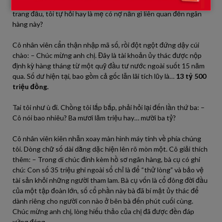
kiệm cũ kỹ, bìa hơi sờn với con số 35 triệu ghi rành rành trên
trang đầu, tôi tự hỏi hay là mẹ có nợ nần gì liên quan đến ngân
hàng này?
Cô nhân viên cẩn thận nhập mã số, rồi đột ngột đứng dậy cúi
chào: – Chúc mừng anh chị. Đây là tài khoản ủy thác được nộp
định kỳ hàng tháng từ một quỹ đầu tư nước ngoài suốt 15 năm
qua. Số dư hiện tại, bao gồm cả gốc lẫn lãi tích lũy là…
13 tỷ 500
triệu đồng.
Tai tôi như ù đi. Chồng tôi lắp bắp, phải hỏi lại đến lần thứ ba: –
Cô nói bao nhiêu? Ba mươi lăm triệu hay… mười ba tỷ?
Cô nhân viên kiên nhẫn xoay màn hình máy tính về phía chúng
tôi. Dòng chữ số dài dằng dặc hiện lên rõ mòn một. Cô giải thích
thêm: – Trong di chúc đính kèm hồ sơ ngân hàng, bà cụ có ghi
chú: Con số 35 triệu ghi ngoài sổ chỉ là để “thử lòng” và bảo vệ
tài sản khỏi những người tham lam. Bà cụ vốn là cổ đông đời đầu
của một tập đoàn lớn, số cổ phần này bà đã bí mật ủy thác để
dành riêng cho người con nào ở bên bà đến phút cuối cùng.
Chúc mừng anh chị, lòng hiếu thảo của chị đã được đền đáp
xứng đáng.