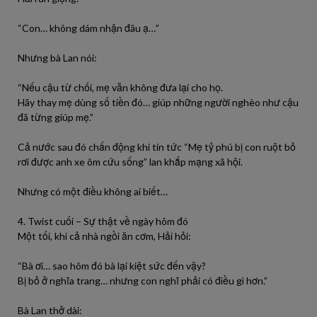
“Con… không dám nhận đâu ạ…”
Nhưng bà Lan nói:
“Nếu cậu từ chối, mẹ vẫn không đưa lại cho họ.
Hãy thay mẹ dùng số tiền đó… giúp những người nghèo như cậu
đã từng giúp mẹ.”
Cả nước sau đó chấn động khi tin tức “Mẹ tỷ phú bị con ruột bỏ
rơi được anh xe ôm cứu sống” lan khắp mạng xã hội.
Nhưng có một điều không ai biết…
4. Twist cuối – Sự thật về ngày hôm đó
Một tối, khi cả nhà ngồi ăn cơm, Hải hỏi:
“Bà ơi… sao hôm đó bà lại kiệt sức đến vậy?
Bị bỏ ở nghĩa trang… nhưng con nghĩ phải có điều gì hơn.”
Bà Lan thở dài: