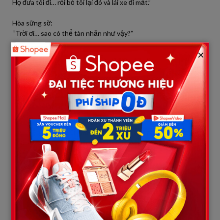
Họ đưa tôi đi… rồi bỏ tôi lại đó và lái xe đi mất.”
Hòa sững sờ:
“Trời ơi… sao có thể tàn nhẫn như vậy?”
×
Bà Lan chỉ nói một câu:
“Tiền… có thể biến người thân thành người dưng.”
3. Bất ngờ xảy ra – hàng chục chiếc xe sang dừng trước nhà Hải
Ba ngày trôi qua.
Một buổi sáng, đang chuẩn bị bữa trưa, Hòa nhìn qua cửa sổ rồi
hét lên:
“Anh Hải! Có xe… rất nhiều xe!”
Hải chạy ra sân.
Trước cửa nhà anh là một hàng dài xe hơi đắt tiền. Người mặc
vest đen bước xuống, theo sau là ba người đàn ông – chính là ba
người con của bà Lan mà cả nước đều biết.