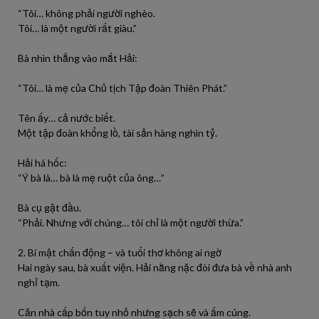
“Tôi… không phải người nghèo.
Tôi… là một người rất giàu.”
Bà nhìn thẳng vào mắt Hải:
“Tôi… là mẹ của Chủ tịch Tập đoàn Thiên Phát.”
Tên ấy… cả nước biết.
Một tập đoàn khổng lồ, tài sản hàng nghìn tỷ.
Hải há hốc:
“Ý bà là… bà là mẹ ruột của ông…”
Bà cụ gật đầu.
“Phải. Nhưng với chúng… tôi chỉ là một người thừa.”
2. Bí mật chấn động – và tuổi thơ không ai ngờ
Hai ngày sau, bà xuất viện. Hải nằng nặc đòi đưa bà về nhà anh
nghỉ tạm.
Căn nhà cấp bốn tuy nhỏ nhưng sạch sẽ và ấm cúng.