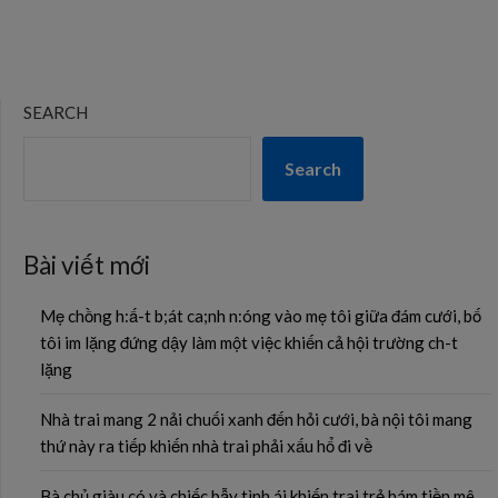
SEARCH
Search
Bài viết mới
Mẹ chồng h:ấ-t b;át ca;nh n:óng vào mẹ tôi giữa đám cưới, bố
tôi im lặng đứng dậy làm một việc khiến cả hội trường ch-t
lặng
Nhà trai mang 2 nải chuối xanh đến hỏi cưới, bà nội tôi mang
thứ này ra tiếp khiến nhà trai phải xấu hổ đi về
Bà chủ giàu có và chiếc bẫy tình ái khiến trai trẻ hám tiền mê