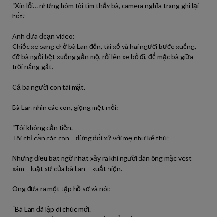
“Xin lỗi… nhưng hôm tôi tìm thấy bà, camera nghĩa trang ghi lại
hết.”
Anh đưa đoạn video:
Chiếc xe sang chở bà Lan đến, tài xế và hai người bước xuống,
đỡ bà ngồi bệt xuống gần mộ, rồi lên xe bỏ đi, để mặc bà giữa
trời nắng gắt.
Cả ba người con tái mặt.
Bà Lan nhìn các con, giọng mệt mỏi:
“Tôi không cần tiền.
Tôi chỉ cần các con… đừng đối xử với mẹ như kẻ thù.”
Nhưng điều bất ngờ nhất xảy ra khi người đàn ông mặc vest
xám – luật sư của bà Lan – xuất hiện.
Ông đưa ra một tập hồ sơ và nói:
“Bà Lan đã lập di chúc mới.