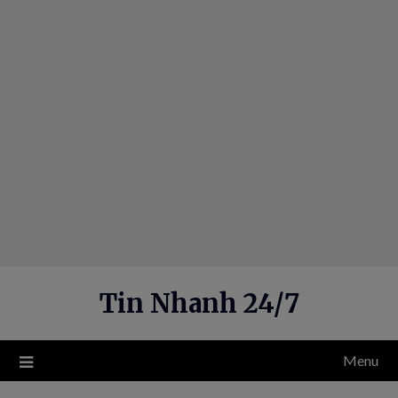
Skip
to
content
Tin Nhanh 24/7
Menu