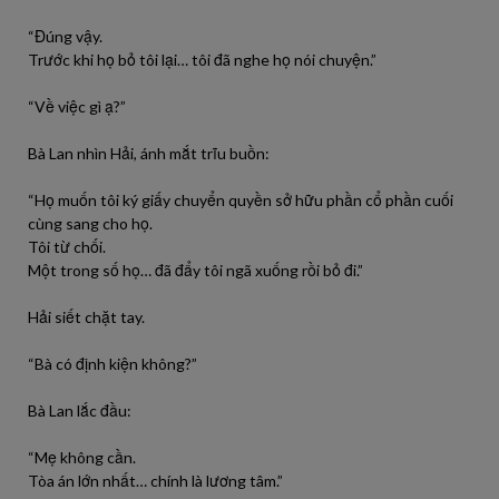
“Đúng vậy.
Trước khi họ bỏ tôi lại… tôi đã nghe họ nói chuyện.”
“Về việc gì ạ?”
Bà Lan nhìn Hải, ánh mắt trĩu buồn:
“Họ muốn tôi ký giấy chuyển quyền sở hữu phần cổ phần cuối
cùng sang cho họ.
Tôi từ chối.
Một trong số họ… đã đẩy tôi ngã xuống rồi bỏ đi.”
Hải siết chặt tay.
“Bà có định kiện không?”
Bà Lan lắc đầu:
“Mẹ không cần.
Tòa án lớn nhất… chính là lương tâm.”