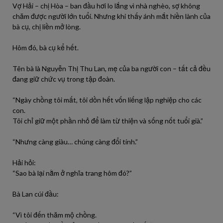
Vợ Hải – chị Hòa – ban đầu hơi lo lắng vì nhà nghèo, sợ không
chăm được người lớn tuổi. Nhưng khi thấy ánh mắt hiền lành của
bà cụ, chị liền mở lòng.
Hôm đó, bà cụ kể hết.
Tên bà là Nguyễn Thị Thu Lan, mẹ của ba người con – tất cả đều
đang giữ chức vụ trong tập đoàn.
“Ngày chồng tôi mất, tôi dồn hết vốn liếng lập nghiệp cho các
con.
Tôi chỉ giữ một phần nhỏ để làm từ thiện và sống nốt tuổi già.”
“Nhưng càng giàu… chúng càng đổi tính.”
Hải hỏi:
“Sao bà lại nằm ở nghĩa trang hôm đó?”
Bà Lan cúi đầu:
“Vì tôi đến thăm mộ chồng.