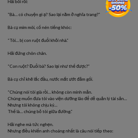
Hải bối rối:
“Bà… có chuyện gì ạ? Sao lại nằm ở nghĩa trang?”
Bà cụ mím môi, cố nén tiếng khóc:
“Tôi… bị con ruột đuổi khỏi nhà.”
Hải đứng chôn chân.
“Con ruột? Đuổi bà? Sao lại như thế được?”
Bà cụ chỉ khẽ lắc đầu, nước mắt ướt đẫm gối.
“Chúng nói tôi già rồi… không còn minh mẫn.
Chúng muốn đưa tôi vào viện dưỡng lão để dễ quản lý tài sản…
Nhưng tôi không chịu ký…
Thế là… chúng bỏ tôi giữa đường.”
Hải nghe mà tức nghẹn.
Nhưng điều khiến anh choáng nhất là câu nói tiếp theo: