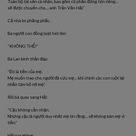
Toàn bộ tài sản cá nhân, bao gồm cổ phần đứng tên riêng…
sẽ được chuyển cho… anh Trần Văn Hải.”
Cả nhà im phăng phắc.
Ba người con đồng loạt hét lên:
“KHÔNG THỂ!”
Bà Lan bình thản đáp:
“Đó là tiền của mẹ.
Mẹ muốn trao cho người đã cứu mẹ… khi chính các con ruột lại
nhẫn tâm bỏ rơi mẹ.”
Rồi bà quay sang Hải:
“Cậu không cần nhận.
Nhưng cậu là người duy nhất mẹ tin rằng… sẽ không bán mẹ vì
tiền.”
Hải run giọng: