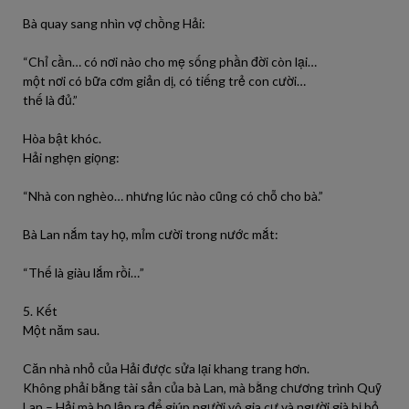
Bà quay sang nhìn vợ chồng Hải:
“Chỉ cần… có nơi nào cho mẹ sống phần đời còn lại…
một nơi có bữa cơm giản dị, có tiếng trẻ con cười…
thế là đủ.”
Hòa bật khóc.
Hải nghẹn giọng:
“Nhà con nghèo… nhưng lúc nào cũng có chỗ cho bà.”
Bà Lan nắm tay họ, mỉm cười trong nước mắt:
“Thế là giàu lắm rồi…”
5. Kết
Một năm sau.
Căn nhà nhỏ của Hải được sửa lại khang trang hơn.
Không phải bằng tài sản của bà Lan, mà bằng chương trình Quỹ
Lan – Hải mà họ lập ra để giúp người vô gia cư và người già bị bỏ