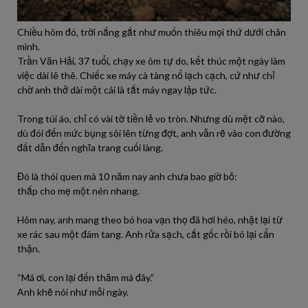
Chiều hôm đó, trời nắng gắt như muốn thiêu mọi thứ dưới chân
mình.
Trần Văn Hải, 37 tuổi, chạy xe ôm tự do, kết thúc một ngày làm
việc dài lê thê. Chiếc xe máy cà tàng nổ lạch cạch, cứ như chỉ
chờ anh thở dài một cái là tắt máy ngay lập tức.
Trong túi áo, chỉ có vài tờ tiền lẻ vo tròn. Nhưng dù mệt cỡ nào,
dù đói đến mức bụng sôi lên từng đợt, anh vẫn rẽ vào con đường
đất dẫn đến nghĩa trang cuối làng.
Đó là thói quen mà 10 năm nay anh chưa bao giờ bỏ:
thắp cho mẹ một nén nhang.
Hôm nay, anh mang theo bó hoa vạn thọ đã hơi héo, nhặt lại từ
xe rác sau một đám tang. Anh rửa sạch, cắt gốc rồi bó lại cẩn
thận.
“Má ơi, con lại đến thăm má đây.”
Anh khẽ nói như mỗi ngày.