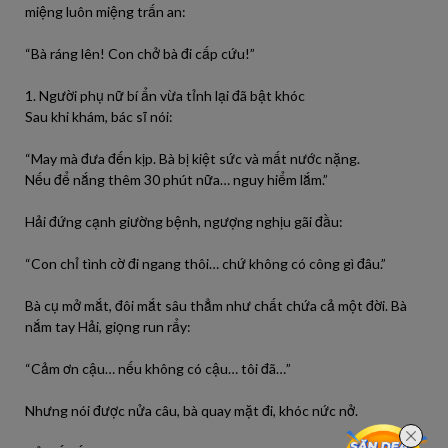
miệng luôn miệng trấn an:
“Bà ráng lên! Con chở bà đi cấp cứu!”
1. Người phụ nữ bí ẩn vừa tỉnh lại đã bật khóc
Sau khi khám, bác sĩ nói:
“May mà đưa đến kịp. Bà bị kiệt sức và mất nước nặng.
Nếu để nắng thêm 30 phút nữa… nguy hiểm lắm.”
Hải đứng cạnh giường bệnh, ngượng nghịu gãi đầu:
“Con chỉ tình cờ đi ngang thôi… chứ không có công gì đâu.”
Bà cụ mở mắt, đôi mắt sâu thẳm như chất chứa cả một đời. Bà
nắm tay Hải, giọng run rẩy:
“Cảm ơn cậu… nếu không có cậu… tôi đã…”
Nhưng nói được nửa câu, bà quay mặt đi, khóc nức nở.