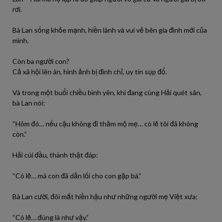
rơi.
Bà Lan sống khỏe mạnh, hiền lành và vui vẻ bên gia đình mới của
mình.
Còn ba người con?
Cả xã hội lên án, hình ảnh bị đình chỉ, uy tín sụp đổ.
Và trong một buổi chiều bình yên, khi đang cùng Hải quét sân,
bà Lan nói:
“Hôm đó… nếu cậu không đi thăm mộ mẹ… có lẽ tôi đã không
còn.”
Hải cúi đầu, thành thật đáp:
“Có lẽ… má con đã dẫn lối cho con gặp bà.”
Bà Lan cười, đôi mắt hiền hậu như những người mẹ Việt xưa:
“Có lẽ… đúng là như vậy.”