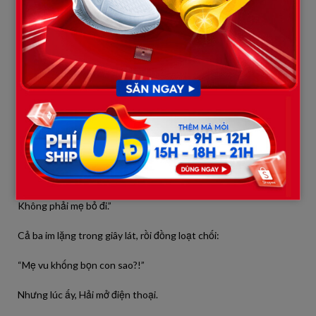
Anh Hải đứng sững.
Họ bước vào, gương mặt hằm hằm tức tối.
Người con trai cả quát lớn:
“Mẹ! Sao mẹ lại ở đây? Mẹ bỏ đi như thế làm cả tập đoàn xôn
xao!”
Bà Lan đứng dậy, bình thản:
“Các con bỏ mẹ ở nghĩa trang.
Không phải mẹ bỏ đi.”
Cả ba im lặng trong giây lát, rồi đồng loạt chối:
“Mẹ vu khống bọn con sao?!”
Nhưng lúc ấy, Hải mở điện thoại.